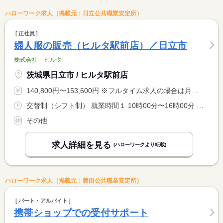
ハローワーク求人（掲載元：日立公共職業安定所）
正社員
婦人服の販売（ヒルタ駅前店）／日立市
株式会社 ヒルタ
茨城県日立市 / ヒルタ駅前店
140,800円〜153,600円 ※フルタイム求人の場合は月額（換算額）、パート求人の場合は時間額を表示しています。
交替制（シフト制） 就業時間１ 10時00分〜16時00分 就業時間２ 11時00分〜18時00分 就業時間に関する特記事項 就業時間１は早番で、実働５時間、休憩６０分、月あたり１０日勤 <BR> 務。 <BR> 就業時間２は遅番で、実働６時間、休憩６０分、月あたり１３日勤 <BR> 務。
その他
求人詳細を見る
(ハローワークより転載)
ハローワーク求人（掲載元：磐田公共職業安定所）
パート・アルバイト
携帯ショップでの受付サポート