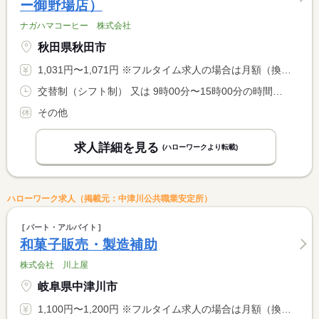
ー御野場店）
ナガハマコーヒー 株式会社
秋田県秋田市
1,031円〜1,071円 ※フルタイム求人の場合は月額（換算額）、パート求人の場合は時間額を表示しています。
交替制（シフト制） 又は 9時00分〜15時00分の時間の間の4時間程度 就業時間に関する特記事項 ＊上記時間帯から４時間〜で相談可能 <BR> ＊労働時間により休憩時間変動あり <BR> 土日祝勤務出来る方
その他
求人詳細を見る
(ハローワークより転載)
ハローワーク求人（掲載元：中津川公共職業安定所）
パート・アルバイト
和菓子販売・製造補助
株式会社 川上屋
岐阜県中津川市
1,100円〜1,200円 ※フルタイム求人の場合は月額（換算額）、パート求人の場合は時間額を表示しています。