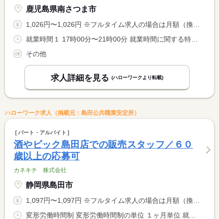
鹿児島県南さつま市
1,026円〜1,026円 ※フルタイム求人の場合は月額（換算額）、パート求人の場合は時間額を表示しています。
就業時間１ 17時00分〜21時00分 就業時間に関する特記事項 ・１７時〜２１時の間の３〜４時間程度
その他
求人詳細を見る
(ハローワークより転載)
ハローワーク求人（掲載元：島田公共職業安定所）
パート・アルバイト
酒やビック島田店での販売スタッフ／６０
歳以上の応募可
カネキチ 株式会社
静岡県島田市
1,097円〜1,097円 ※フルタイム求人の場合は月額（換算額）、パート求人の場合は時間額を表示しています。
変形労働時間制 変形労働時間制の単位 １ヶ月単位 就業時間１ 9時30分〜15時00分 就業時間２ 15時00分〜20時00分 又は 9時30分〜20時00分の時間の間の2時間以上 就業時間に関する特記事項 休憩：（１）６０分（２）１５分 <BR> 就業時間は（１）（２）に限りません。１日２ｈ〜ご相談ください