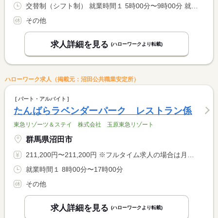
交替制（シフト制） 就業時間１ 5時00分〜9時00分 就業時間２ 9時00分〜13時00分 就業時間３ 13時00分〜17時00分 就業時間に関する特記事項 （４）１７：００〜２０：００（５）２０：００〜２４：００ <BR> （１）〜（４）の時間帯は１８歳未満も就労可能です。 <BR> 固定勤務も相談に応じます。
その他
求人詳細を見る
(ハローワークより転載)
ハローワーク求人（掲載元：沼田公共職業安定所）
パート・アルバイト
たんばらラベンダーパーク レストラン係
東急リゾーツ＆ステイ 株式会社 玉原東急リゾート
群馬県沼田市
211,200円〜211,200円 ※フルタイム求人の場合は月額（換算額）、パート求人の場合は時間額を表示しています。
就業時間１ 8時00分〜17時00分
その他
求人詳細を見る
(ハローワークより転載)