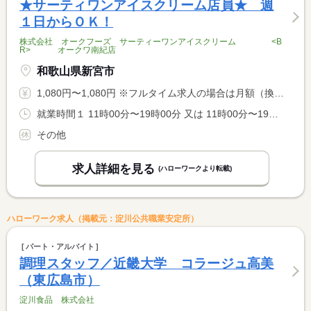
★サーティワンアイスクリーム店員★ 週
１日からＯＫ！
株式会社 オークフーズ サーティーワンアイスクリーム <B
R> オークワ南紀店
和歌山県新宮市
1,080円〜1,080円 ※フルタイム求人の場合は月額（換算額）、パート求人の場合は時間額を表示しています。
就業時間１ 11時00分〜19時00分 又は 11時00分〜19時00分の時間の間の3時間以上 就業時間に関する特記事項 （１）時間は相談に応じます。３〜５時間
その他
求人詳細を見る
(ハローワークより転載)
ハローワーク求人（掲載元：淀川公共職業安定所）
パート・アルバイト
調理スタッフ／近畿大学 コラージュ高美
（東広島市）
淀川食品 株式会社