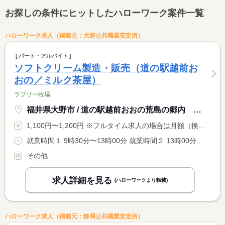
お探しの条件にヒットしたハローワーク案件一覧
ハローワーク求人（掲載元：大野公共職業安定所）
パート・アルバイト
ソフトクリーム製造・販売（道の駅越前お
おの／ミルク茶屋）
ラブリー牧場
福井県大野市 / 道の駅越前おおの荒島の郷内 ラブリー牧場みるくの郷
1,100円〜1,200円 ※フルタイム求人の場合は月額（換算額）、パート求人の場合は時間額を表示しています。
就業時間１ 9時30分〜13時00分 就業時間２ 13時00分〜18時00分 就業時間に関する特記事項 （１）（２）の何れかで計３名募集します <BR> （高校生は夏休み期間以外は土日の勤務になります）
その他
求人詳細を見る
(ハローワークより転載)
ハローワーク求人（掲載元：静岡公共職業安定所）