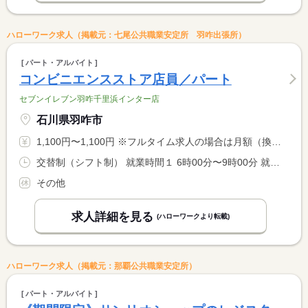
ハローワーク求人（掲載元：七尾公共職業安定所 羽咋出張所）
パート・アルバイト
コンビニエンスストア店員／パート
セブンイレブン羽咋千里浜インター店
石川県羽咋市
1,100円〜1,100円 ※フルタイム求人の場合は月額（換算額）、パート求人の場合は時間額を表示しています。
交替制（シフト制） 就業時間１ 6時00分〜9時00分 就業時間２ 17時00分〜22時00分 就業時間３ 22時00分〜6時00分 就業時間に関する特記事項 （４）２２時００分〜２時００分 <BR> 就業時間について応相談可 <BR> （３）は休憩６０分
その他
求人詳細を見る
(ハローワークより転載)
ハローワーク求人（掲載元：那覇公共職業安定所）
パート・アルバイト