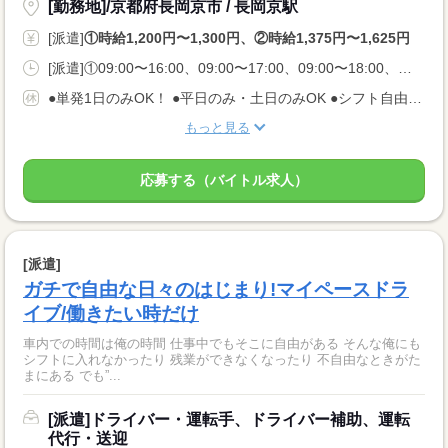
[勤務地]/京都府長岡京市 / 長岡京駅
[派遣]
①時給1,200円〜1,300円、②時給1,375円〜1,625円
[派遣]①09:00〜16:00、09:00〜17:00、09:00〜18:00、②23:00〜08:00、22:30〜06:00
●単発1日のみOK！ ●平日のみ・土日のみOK ●シフト自由 ●今日申請、翌日シフトインOK
もっと見る
応募する（バイトル求人）
[派遣]
ガチで自由な日々のはじまり!マイペースドラ
イブ/働きたい時だけ
車内での時間は俺の時間 仕事中でもそこに自由がある そんな俺にも
シフトに入れなかったり 残業ができなくなったり 不自由なときがた
まにある でも”...
[派遣]ドライバー・運転手、ドライバー補助、運転
代行・送迎