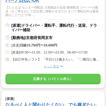
バー／日払いOK
【たとえば センター間配送 介護施設の送迎 郵便配送 スーパーの配
送（かご車をおして定位置に移動させるだけ すべて運転以外は最低
限のことだけでOK ...
[派遣]ドライバー・運転手、運転代行・送迎、ドラ
イバー補助
[勤務地]/京都府長岡京市
[派遣]
日給15,750円〜19,688円
[派遣]09:00〜21:00、11:00〜22:00、06:00〜17:00
【自己申告シフト】 「平日だけ働きたい」 「〇曜日に働きたい」 など、働き方は自分で選べます。 曜日・時間についてのご希望も 面談の際に教えてくださいね。 ※こちらは中型以上のお仕事の例です
もっと見る
応募する（バイトル求人）
[派遣]
なるべく人と関わりたくない、でも稼ぎたい。