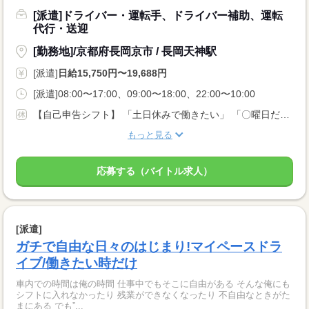
[派遣]ドライバー・運転手、ドライバー補助、運転
代行・送迎
[勤務地]/京都府長岡京市 / 長岡天神駅
[派遣]
日給15,750円〜19,688円
[派遣]08:00〜17:00、09:00〜18:00、22:00〜10:00
【自己申告シフト】 「土日休みで働きたい」 「〇曜日だけ働きたい」 働きたい日は事前に選べます。 お休み希望の曜日・時間についても 面談の際に教えてくださいね。 ※こちらは中型以上のお仕事の例です
もっと見る
応募する（バイトル求人）
[派遣]
ガチで自由な日々のはじまり!マイペースドラ
イブ/働きたい時だけ
車内での時間は俺の時間 仕事中でもそこに自由がある そんな俺にも
シフトに入れなかったり 残業ができなくなったり 不自由なときがた
まにある でも”...