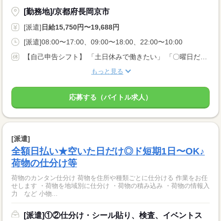
[勤務地]/京都府長岡京市
[派遣]
日給15,750円〜19,688円
[派遣]08:00〜17:00、09:00〜18:00、22:00〜10:00
【自己申告シフト】 「土日休みで働きたい」 「〇曜日だけ働きたい」 働きたい日は事前に選べます。 お休み希望の曜日・時間についても 面談の際に教えてくださいね。 ※こちらは中型以上のお仕事の例です
もっと見る
応募する（バイトル求人）
[派遣]
全額日払い★空いた日だけ◎ド短期1日〜OK♪
荷物の仕分け等
荷物のカンタン仕分け 荷物を住所や種類ごとに仕分ける 作業をお任
せします ・荷物を地域別に仕分け ・荷物の積み込み ・荷物の情報入
力 など 小物...
[派遣]①②仕分け・シール貼り、検査、イベントス