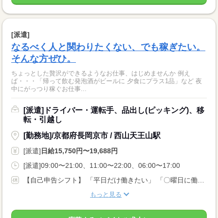
[派遣]
なるべく人と関わりたくない、でも稼ぎたい。
そんな方ぜひ。
ちょっとした贅沢ができるようなお仕事、はじめませんか 例え
ば・・・「帰って飲む発泡酒がビールに 夕食にプラス1品」など 夜
中にがっつり稼ぐお仕事...
[派遣]ドライバー・運転手、品出し(ピッキング)、移
転・引越し
[勤務地]/京都府長岡京市 / 西山天王山駅
[派遣]
日給15,750円〜19,688円
[派遣]09:00〜21:00、11:00〜22:00、06:00〜17:00
【自己申告シフト】 「平日だけ働きたい」 「〇曜日に働きたい」 など、働き方は自分で選べます。 曜日・時間についてのご希望も 面談の際に教えてくださいね。 ※こちらは中型以上のお仕事の例です
もっと見る