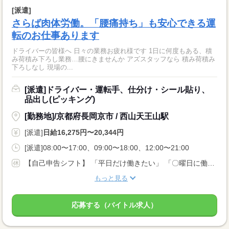
[派遣]
さらば肉体労働。「腰痛持ち」も安心できる運
転のお仕事あります
ドライバーの皆様へ 日々の業務お疲れ様です 1日に何度もある、積
み荷積み下ろし業務…腰にきませんか アズスタッフなら 積み荷積み
下ろしなし 現場の...
[派遣]ドライバー・運転手、仕分け・シール貼り、
品出し(ピッキング)
[勤務地]/京都府長岡京市 / 西山天王山駅
[派遣]
日給16,275円〜20,344円
[派遣]08:00〜17:00、09:00〜18:00、12:00〜21:00
【自己申告シフト】 「平日だけ働きたい」 「〇曜日に働きたい」 など、働き方は自分で選べます。 曜日・時間についてのご希望も 面談の際に教えてくださいね。 ※こちらは中型以上のお仕事の例です
もっと見る
応募する（バイトル求人）