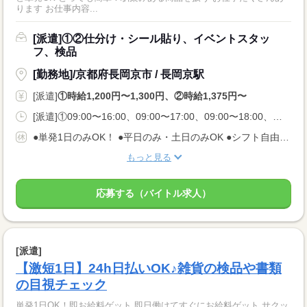
ります お仕事内容...
[派遣]①②仕分け・シール貼り、イベントスタッ
フ、検品
[勤務地]/京都府長岡京市 / 長岡京駅
[派遣]
①時給1,200円〜1,300円、②時給1,375円〜
[派遣]①09:00〜16:00、09:00〜17:00、09:00〜18:00、②23:00〜08:00
●単発1日のみOK！ ●平日のみ・土日のみOK ●シフト自由 ●今日申請、翌日シフトインOK
もっと見る
応募する（バイトル求人）
[派遣]
【激短1日】24h日払いOK♪雑貨の検品や書類
の目視チェック
単発1日OK！即お給料ゲット 即日働けてすぐにお給料ゲット サクッ