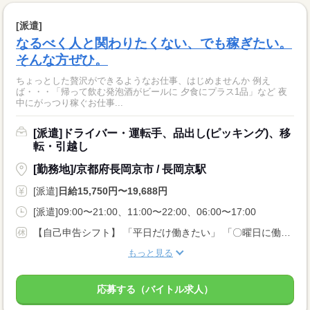
[派遣]
なるべく人と関わりたくない、でも稼ぎたい。
そんな方ぜひ。
ちょっとした贅沢ができるようなお仕事、はじめませんか 例え
ば・・・「帰って飲む発泡酒がビールに 夕食にプラス1品」など 夜
中にがっつり稼ぐお仕事...
[派遣]ドライバー・運転手、品出し(ピッキング)、移
転・引越し
[勤務地]/京都府長岡京市 / 長岡京駅
[派遣]
日給15,750円〜19,688円
[派遣]09:00〜21:00、11:00〜22:00、06:00〜17:00
【自己申告シフト】 「平日だけ働きたい」 「〇曜日に働きたい」 など、働き方は自分で選べます。 曜日・時間についてのご希望も 面談の際に教えてくださいね。 ※こちらは中型以上のお仕事の例です
もっと見る
応募する（バイトル求人）