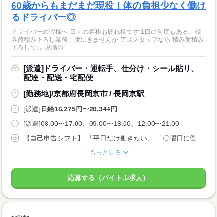
60歳からもまだまだ現役！体の負担少なく働け
るドライバー◎
ドライバーの皆様へ 日々の業務お疲れ様です 1日に何度もある、積
み荷積み下ろし業務…腰にきませんか アズスタッフなら 積み荷積み
下ろしなし 現場の...
[派遣]ドライバー・運転手、仕分け・シール貼り、
配達・配送・宅配便
[勤務地]/京都府長岡京市 / 長岡京駅
[派遣]
日給16,275円〜20,344円
[派遣]08:00〜17:00、09:00〜18:00、12:00〜21:00
【自己申告シフト】 「平日だけ働きたい」 「〇曜日に働きたい」 など、働き方は自分で選べます。 曜日・時間についてのご希望も 面談の際に教えてくださいね。 ※こちらは中型以上のお仕事の例です
もっと見る
応募する（バイトル求人）