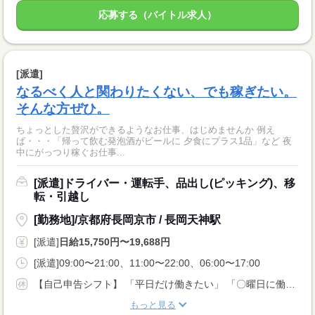
応募する（バイトル求人）
[派遣]
なるべく人と関わりたくない、でも稼ぎたい。
そんな方ぜひ。
ちょっとした贅沢ができるようなお仕事、はじめませんか 例え
ば・・・「帰って飲む発泡酒がビールに 夕食にプラス1品」など 夜
中にがっつり稼ぐお仕事...
[派遣]ドライバー・運転手、品出し(ピッキング)、移
転・引越し
[勤務地]/京都府長岡京市 / 長岡天神駅
[派遣]
日給15,750円〜19,688円
[派遣]09:00〜21:00、11:00〜22:00、06:00〜17:00
【自己申告シフト】 「平日だけ働きたい」 「〇曜日に働きたい」 など、働き方は自分で選べます。 曜日・時間についてのご希望も 面談の際に教えてくださいね。 ※こちらは中型以上のお仕事の例です
もっと見る