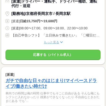
[派遣]ドライバー・運転手、ドライバー補助、運転
代行・送迎
[勤務地]/京都府長岡京市 / 長岡京駅
[派遣]
日給15,750円〜19,688円
[派遣]08:00〜17:00、09:00〜18:00、22:00〜10:00
【自己申告シフト】 「土日休みで働きたい」 「〇曜日だけ働きたい」 働きたい日は事前に選べます。 お休み希望の曜日・時間についても 面談の際に教えてくださいね。 ※こちらは中型以上のお仕事の例です
もっと見る
応募する（バイトル求人）
[派遣]
ガチで自由な日々のはじまり!マイペースドラ
イブ/働きたい時だけ
車内での時間は俺の時間 仕事中でもそこに自由がある そんな俺にも
シフトに入れなかったり 残業ができなくなったり 不自由なときがた
まにある でも”...