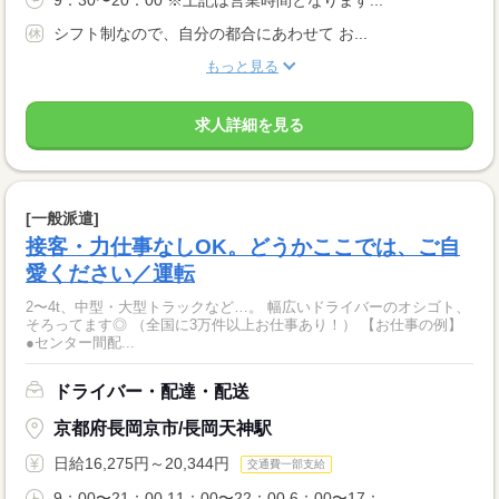
9：30〜20：00 ※上記は営業時間となります...
シフト制なので、自分の都合にあわせて お...
もっと見る
求人詳細を見る
[一般派遣]
接客・力仕事なしOK。どうかここでは、ご自
愛ください／運転
2〜4t、中型・大型トラックなど…。 幅広いドライバーのオシゴト、
そろってます◎ （全国に3万件以上お仕事あり！） 【お仕事の例】
●センター間配...
ドライバー・配達・配送
京都府長岡京市/長岡天神駅
日給16,275円～20,344円
交通費一部支給
9：00〜21：00 11：00〜22：00 6：00〜17：...