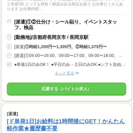
と単発OK とっても簡単！馴染みある商品を扱う お仕事たくさんあ
ります お仕事内容...
[派遣]①②仕分け・シール貼り、イベントスタッ
フ、検品
[勤務地]/京都府長岡京市 / 長岡京駅
[派遣]
①時給1,200円〜1,300円、②時給1,375円〜
[派遣]①09:00〜16:00、09:00〜17:00、09:00〜18:00、②23:00〜08:00
●単発1日のみOK！ ●平日のみ・土日のみOK ●シフト自由 ●今日申請、翌日シフトインOK
もっと見る
応募する（バイトル求人）
[派遣]
[ド単発1日]お給料は1時間後にGET！かんたん
軽作業★履歴書不要