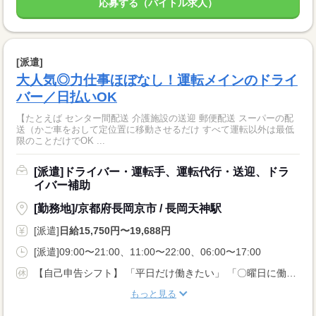
応募する（バイトル求人）
[派遣]
大人気◎力仕事ほぼなし！運転メインのドライ
バー／日払いOK
【たとえば センター間配送 介護施設の送迎 郵便配送 スーパーの配
送（かご車をおして定位置に移動させるだけ すべて運転以外は最低
限のことだけでOK ...
[派遣]ドライバー・運転手、運転代行・送迎、ドラ
イバー補助
[勤務地]/京都府長岡京市 / 長岡天神駅
[派遣]
日給15,750円〜19,688円
[派遣]09:00〜21:00、11:00〜22:00、06:00〜17:00
【自己申告シフト】 「平日だけ働きたい」 「〇曜日に働きたい」 など、働き方は自分で選べます。 曜日・時間についてのご希望も 面談の際に教えてくださいね。 ※こちらは中型以上のお仕事の例です
もっと見る