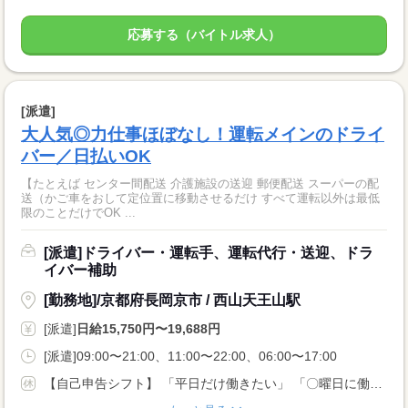
応募する（バイトル求人）
[派遣]
大人気◎力仕事ほぼなし！運転メインのドライ
バー／日払いOK
【たとえば センター間配送 介護施設の送迎 郵便配送 スーパーの配
送（かご車をおして定位置に移動させるだけ すべて運転以外は最低
限のことだけでOK ...
[派遣]ドライバー・運転手、運転代行・送迎、ドラ
イバー補助
[勤務地]/京都府長岡京市 / 西山天王山駅
[派遣]
日給15,750円〜19,688円
[派遣]09:00〜21:00、11:00〜22:00、06:00〜17:00
【自己申告シフト】 「平日だけ働きたい」 「〇曜日に働きたい」 など、働き方は自分で選べます。 曜日・時間についてのご希望も 面談の際に教えてくださいね。 ※こちらは中型以上のお仕事の例です