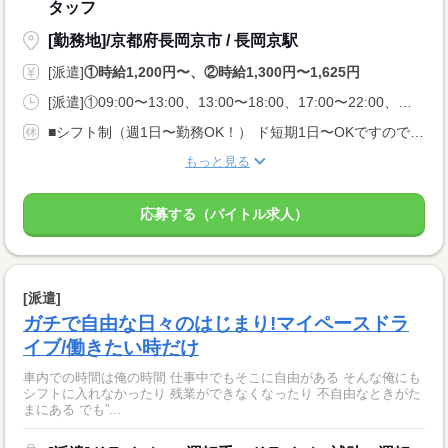
タッフ
[勤務地]/京都府長岡京市 / 長岡京駅
[派遣]
①時給1,200円〜、②時給1,300円〜1,625円
[派遣]①09:00〜13:00、13:00〜18:00、17:00〜22:00、②22:00〜06:00
■シフト制（週1日〜勤務OK！） ド短期1日〜OKですので 空いた日に入りたい方も大歓迎です♪ ▼▼その他、お仕事多数あり▼▼ 平日のみ・土日のみ、 1日のみ〜週5日のレギュラーまでシフト自由！etc.
もっと見る
応募する（バイトル求人）
[派遣]
ガチで自由な日々のはじまり!マイペースドラ
イブ/働きたい時だけ
車内での時間は俺の時間 仕事中でもそこに自由がある そんな俺にも
シフトに入れなかったり 残業ができなくなったり 不自由なときがた
まにある でも”...