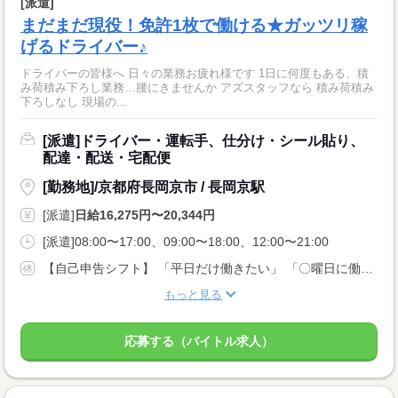
[派遣]
まだまだ現役！免許1枚で働ける★ガッツリ稼
げるドライバー♪
ドライバーの皆様へ 日々の業務お疲れ様です 1日に何度もある、積
み荷積み下ろし業務…腰にきませんか アズスタッフなら 積み荷積み
下ろしなし 現場の...
[派遣]ドライバー・運転手、仕分け・シール貼り、
配達・配送・宅配便
[勤務地]/京都府長岡京市 / 長岡京駅
[派遣]
日給16,275円〜20,344円
[派遣]08:00〜17:00、09:00〜18:00、12:00〜21:00
【自己申告シフト】 「平日だけ働きたい」 「〇曜日に働きたい」 など、働き方は自分で選べます。 曜日・時間についてのご希望も 面談の際に教えてくださいね。 ※こちらは中型以上のお仕事の例です
もっと見る
応募する（バイトル求人）