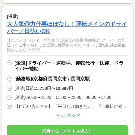
[派遣]
大人気◎力仕事ほぼなし！運転メインのドライ
バー／日払いOK
【たとえば センター間配送 介護施設の送迎 郵便配送 スーパーの配
送（かご車をおして定位置に移動させるだけ すべて運転以外は最低
限のことだけでOK ...
[派遣]ドライバー・運転手、運転代行・送迎、ドラ
イバー補助
[勤務地]/京都府長岡京市 / 長岡京駅
[派遣]
日給15,750円〜19,688円
[派遣]09:00〜21:00、11:00〜22:00、06:00〜17:00
【自己申告シフト】 「平日だけ働きたい」 「〇曜日に働きたい」 など、働き方は自分で選べます。 曜日・時間についてのご希望も 面談の際に教えてくださいね。 ※こちらは中型以上のお仕事の例です
もっと見る
応募する（バイトル求人）