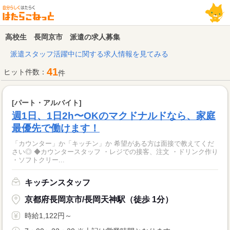
高校生 長岡京市 派遣の求人募集
派遣スタッフ活躍中に関する求人情報を見てみる
41
ヒット件数：
件
[パート・アルバイト]
週1日、1日2h〜OKのマクドナルドなら、家庭
最優先で働けます！
「カウンター」か「キッチン」か 希望がある方は面接で教えてくだ
さい◎ ◆カウンタースタッフ ・レジでの接客、注文 ・ドリンク作り
・ソフトクリー...
キッチンスタッフ
京都府長岡京市/長岡天神駅（徒歩 1分）
時給1,122円～