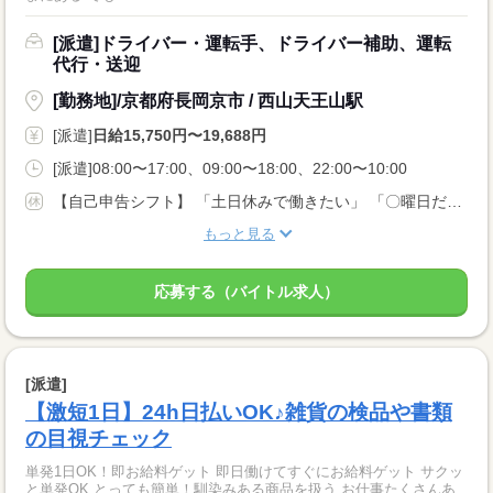
[派遣]ドライバー・運転手、ドライバー補助、運転
代行・送迎
[勤務地]/京都府長岡京市 / 西山天王山駅
[派遣]
日給15,750円〜19,688円
[派遣]08:00〜17:00、09:00〜18:00、22:00〜10:00
【自己申告シフト】 「土日休みで働きたい」 「〇曜日だけ働きたい」 働きたい日は事前に選べます。 お休み希望の曜日・時間についても 面談の際に教えてくださいね。 ※こちらは中型以上のお仕事の例です
もっと見る
応募する（バイトル求人）
[派遣]
【激短1日】24h日払いOK♪雑貨の検品や書類
の目視チェック
単発1日OK！即お給料ゲット 即日働けてすぐにお給料ゲット サクッ
と単発OK とっても簡単！馴染みある商品を扱う お仕事たくさんあ