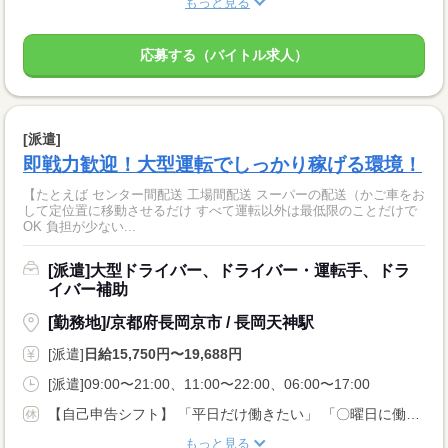
もっと見る
応募する（バイトル求人）
[派遣]
即戦力歓迎！大型運転でしっかり稼げる環境！
【たとえば センター間配送 工場間配送 スーパーの配送（かご車をお
して定位置に移動させるだけ すべて運転以外は最低限のことだけで
OK 負担が少ない...
[派遣]大型ドライバー、ドライバー・運転手、ドラ
イバー補助
[勤務地]/京都府長岡京市 / 長岡天神駅
[派遣]
日給15,750円〜19,688円
[派遣]09:00〜21:00、11:00〜22:00、06:00〜17:00
【自己申告シフト】 「平日だけ働きたい」 「〇曜日に働きたい」 など、働き方は自分で選べます。 曜日・時間についてのご希望も 面談の際に教えてくださいね。 ※こちらは中型以上のお仕事の例です
もっと見る