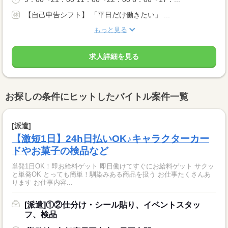
【自己申告シフト】 「平日だけ働きたい」 ...
もっと見る
求人詳細を見る
お探しの条件にヒットしたバイトル案件一覧
[派遣]
【激短1日】24h日払いOK♪キャラクターカー
ドやお菓子の検品など
単発1日OK！即お給料ゲット 即日働けてすぐにお給料ゲット サクッ
と単発OK とっても簡単！馴染みある商品を扱う お仕事たくさんあ
ります お仕事内容...
[派遣]①②仕分け・シール貼り、イベントスタッ
フ、検品