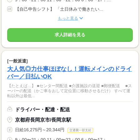
【自己申告シフト】 「土日休みで働きたい...
もっと見る
求人詳細を見る
[一般派遣]
大人気◎力仕事ほぼなし！運転メインのドライ
バー／日払いOK
【たとえば…】 ■センター間配送 ■介護施設の送迎 ■郵便配送 ■ス
ーパーの配送（かご車をおして定位置に移動させるだけ） すべて運
転以外は最低...
ドライバー・配達・配送
京都府長岡京市/長岡京駅
日給16,275円～20,344円
交通費一部支給
9：00〜21：00 11：00〜22：00 6：00〜17：...