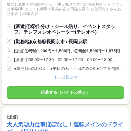
単発1日OK！即お給料ゲット 即日働けてすぐにお給料ゲット サクッ
と単発OK とっても簡単！馴染みある商品を扱う お仕事たくさんあ
ります お仕事内容...
[派遣]①②仕分け・シール貼り、イベントスタッ
フ、テレフォンオペレーター(テレオペ)
[勤務地]/京都府長岡京市 / 長岡京駅
[派遣]
①時給1,200円〜1,500円、②時給1,500円〜1,875円
[派遣]①08:00〜17:30、09:00〜17:00、09:00〜18:00、②20:00〜05:00、22:00〜06:00
●単発1日のみOK！ ●平日のみ・土日のみOK ●シフト自由 ●今日申請、翌日シフトインOK
もっと見る
応募する（バイトル求人）
[派遣]
大人気◎力仕事ほぼなし！運転メインのドライ