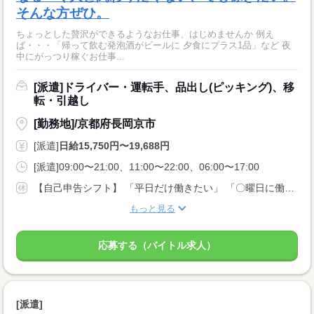
そんな方ぜひ。
ちょっとした贅沢ができるようなお仕事、はじめませんか 例え
ば・・・「帰って飲む発泡酒がビールに 夕食にプラス1品」など 夜
中にがっつり稼ぐお仕事...
[派遣]ドライバー・運転手、品出し(ピッキング)、移
転・引越し
[勤務地]/京都府長岡京市
[派遣]
日給15,750円〜19,688円
[派遣]09:00〜21:00、11:00〜22:00、06:00〜17:00
【自己申告シフト】 「平日だけ働きたい」 「〇曜日に働きたい」 など、働き方は自分で選べます。 曜日・時間についてのご希望も 面談の際に教えてくださいね。 ※こちらは中型以上のお仕事の例です
もっと見る
応募する（バイトル求人）
[派遣]