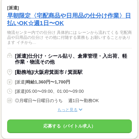
[派遣]
早朝限定〈宅配商品や日用品の仕分け作業〉日
払いOK☆週1日〜OK
物流センター内での仕分け 具体的には レーンから流れてくる 宅配商
品や日用品の仕分け その他に付随する業務も お願いすることがあり
ます イチから...
[派遣]仕分け・シール貼り、倉庫管理・入出荷、軽
作業・物流その他
[勤務地]/大阪府箕面市 / 箕面駅
[派遣]
時給1,360円〜1,700円
[派遣]05:00〜09:00、01:00〜09:00
◎月曜日〜日曜日のうち 週1日〜勤務OK
もっと見る
応募する（バイトル求人）