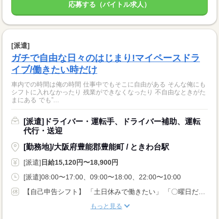
応募する（バイトル求人）
[派遣]
ガチで自由な日々のはじまり!マイペースドラ
イブ/働きたい時だけ
車内での時間は俺の時間 仕事中でもそこに自由がある そんな俺にも
シフトに入れなかったり 残業ができなくなったり 不自由なときがた
まにある でも”...
[派遣]ドライバー・運転手、ドライバー補助、運転
代行・送迎
[勤務地]/大阪府豊能郡豊能町 / ときわ台駅
[派遣]
日給15,120円〜18,900円
[派遣]08:00〜17:00、09:00〜18:00、22:00〜10:00
【自己申告シフト】 「土日休みで働きたい」 「〇曜日だけ働きたい」 働きたい日は事前に選べます。 お休み希望の曜日・時間についても 面談の際に教えてくださいね。 ※こちらは中型以上のお仕事の例です
もっと見る