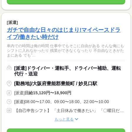
[派遣]
ガチで自由な日々のはじまり!マイペースドラ
イブ/働きたい時だけ
車内での時間は俺の時間 仕事中でもそこに自由がある そんな俺にも
シフトに入れなかったり 残業ができなくなったり 不自由なときがた
まにある でも”...
[派遣]ドライバー・運転手、ドライバー補助、運転
代行・送迎
[勤務地]/大阪府豊能郡豊能町 / 妙見口駅
[派遣]
日給15,120円〜18,900円
[派遣]08:00〜17:00、09:00〜18:00、22:00〜10:00
【自己申告シフト】 「土日休みで働きたい」 「〇曜日だけ働きたい」 働きたい日は事前に選べます。 お休み希望の曜日・時間についても 面談の際に教えてくださいね。 ※こちらは中型以上のお仕事の例です
もっと見る