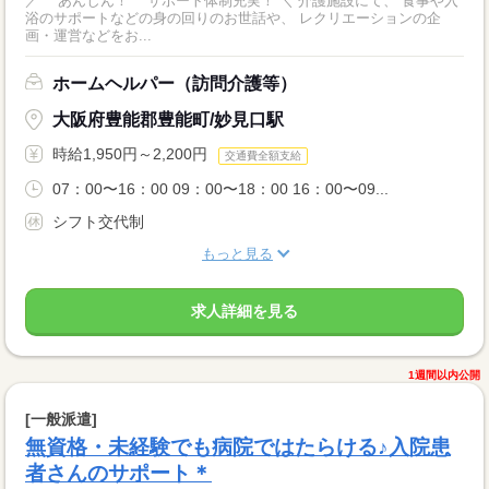
／ あんしん！ サポート体制充実！ ＼ 介護施設にて、 食事や入
浴のサポートなどの身の回りのお世話や、 レクリエーションの企
画・運営などをお...
ホームヘルパー（訪問介護等）
大阪府豊能郡豊能町/妙見口駅
時給1,950円～2,200円
交通費全額支給
07：00〜16：00 09：00〜18：00 16：00〜09...
シフト交代制
もっと見る
求人詳細を見る
1週間以内公開
[一般派遣]
無資格・未経験でも病院ではたらける♪入院患
者さんのサポート＊