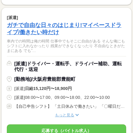
[派遣]
ガチで自由な日々のはじまり!マイペースドラ
イブ/働きたい時だけ
車内での時間は俺の時間 仕事中でもそこに自由がある そんな俺にも
シフトに入れなかったり 残業ができなくなったり 不自由なときがた
まにある でも”...
[派遣]ドライバー・運転手、ドライバー補助、運転
代行・送迎
[勤務地]/大阪府豊能郡豊能町
[派遣]
日給15,120円〜18,900円
[派遣]08:00〜17:00、09:00〜18:00、22:00〜10:00
【自己申告シフト】 「土日休みで働きたい」 「〇曜日だけ働きたい」 働きたい日は事前に選べます。 お休み希望の曜日・時間についても 面談の際に教えてくださいね。 ※こちらは中型以上のお仕事の例です
もっと見る
応募する（バイトル求人）