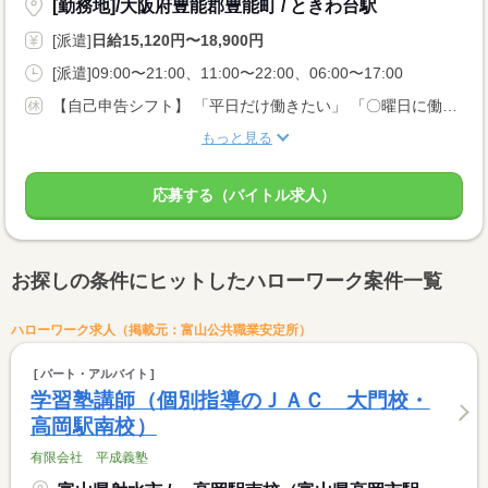
[勤務地]/大阪府豊能郡豊能町 / ときわ台駅
[派遣]
日給15,120円〜18,900円
[派遣]09:00〜21:00、11:00〜22:00、06:00〜17:00
【自己申告シフト】 「平日だけ働きたい」 「〇曜日に働きたい」 など、働き方は自分で選べます。 曜日・時間についてのご希望も 面談の際に教えてくださいね。 ※こちらは中型以上のお仕事の例です
もっと見る
応募する（バイトル求人）
お探しの条件にヒットしたハローワーク案件一覧
ハローワーク求人（掲載元：富山公共職業安定所）
パート・アルバイト
学習塾講師（個別指導のＪＡＣ 大門校・
高岡駅南校）
有限会社 平成義塾