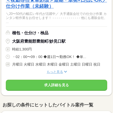
＜夜勤専任★車必須＞短期・単発×日払いOK／
仕分け作業（未経験）
＼20〜50代の幅広い年代が活躍中／ 大手通販会社での仕分け作業 カ
ンタン軽作業をお任せします！ - - - - - - - - - - - - - - 他にも通販会社、
...
梱包・仕分け・検品
大阪府豊能郡豊能町/妙見口駅
時給1,300円
・02：00〜09：00 ◆週1日〜勤務OK！ ◆単...
月曜日 火曜日 水曜日 木曜日 金曜日 土曜日 日曜日 祝日
もっと見る
求人詳細を見る
お探しの条件にヒットしたバイトル案件一覧