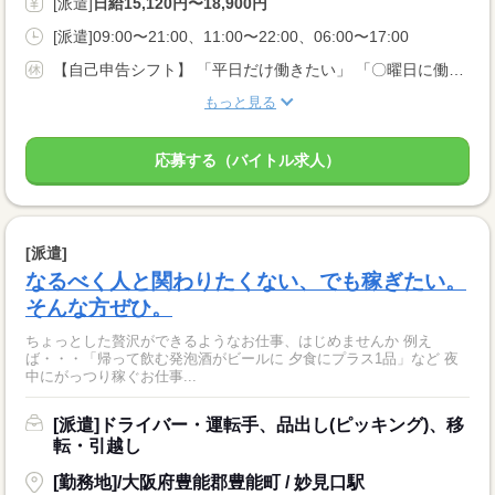
[派遣]
日給15,120円〜18,900円
[派遣]09:00〜21:00、11:00〜22:00、06:00〜17:00
【自己申告シフト】 「平日だけ働きたい」 「〇曜日に働きたい」 など、働き方は自分で選べます。 曜日・時間についてのご希望も 面談の際に教えてくださいね。 ※こちらは中型以上のお仕事の例です
もっと見る
応募する（バイトル求人）
[派遣]
なるべく人と関わりたくない、でも稼ぎたい。
そんな方ぜひ。
ちょっとした贅沢ができるようなお仕事、はじめませんか 例え
ば・・・「帰って飲む発泡酒がビールに 夕食にプラス1品」など 夜
中にがっつり稼ぐお仕事...
[派遣]ドライバー・運転手、品出し(ピッキング)、移
転・引越し
[勤務地]/大阪府豊能郡豊能町 / 妙見口駅