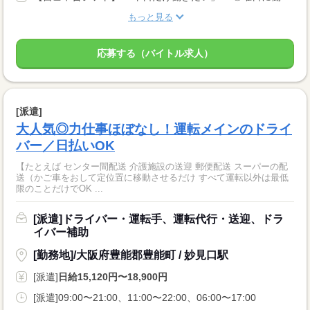
もっと見る
応募する（バイトル求人）
[派遣]
大人気◎力仕事ほぼなし！運転メインのドライ
バー／日払いOK
【たとえば センター間配送 介護施設の送迎 郵便配送 スーパーの配
送（かご車をおして定位置に移動させるだけ すべて運転以外は最低
限のことだけでOK ...
[派遣]ドライバー・運転手、運転代行・送迎、ドラ
イバー補助
[勤務地]/大阪府豊能郡豊能町 / 妙見口駅
[派遣]
日給15,120円〜18,900円
[派遣]09:00〜21:00、11:00〜22:00、06:00〜17:00