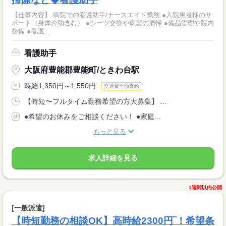
【仕事内容】 病院での看護助手/ナースエイド業務 ●入院患者様のサ
ポート（身体介助含む） ●シーツ交換や病室の清掃 ●備品管理や院内
整備 ●看護...
看護助手
大阪府豊能郡豊能町/ときわ台駅
時給1,350円～1,550円
交通費全額支給
【時短〜フルタイム勤務希望の方大募集】 ...
●希望のお休みをご相談ください！ ●家庭...
もっと見る
求人詳細を見る
1週間以内公開
[一般派遣]
【時短勤務の相談OK】高時給2300円‾！希望条