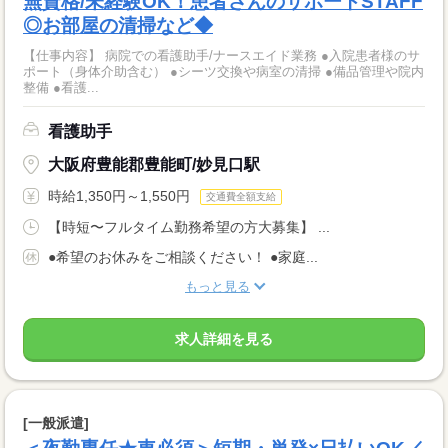
無資格/未経験OK！患者さんのサポートSTAFF
◎お部屋の清掃など◆
【仕事内容】 病院での看護助手/ナースエイド業務 ●入院患者様のサ
ポート（身体介助含む） ●シーツ交換や病室の清掃 ●備品管理や院内
整備 ●看護...
看護助手
大阪府豊能郡豊能町/妙見口駅
時給1,350円～1,550円
交通費全額支給
【時短〜フルタイム勤務希望の方大募集】 ...
●希望のお休みをご相談ください！ ●家庭...
もっと見る
求人詳細を見る
[一般派遣]