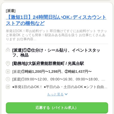
[派遣]
【激短1日】24時間日払いOK♪ディスカウント
ストアの梱包など
単発1日OK！即お給料ゲット 即日働けてすぐにお給料ゲット サクッ
と単発OK とっても簡単！馴染みある商品を扱う お仕事たくさんあ
ります お仕事内容...
[派遣]①②仕分け・シール貼り、イベントスタッ
フ、検品
[勤務地]/大阪府豊能郡豊能町 / 光風台駅
[派遣]
①時給1,200円〜1,298円、②時給1,437円〜
[派遣]①09:00〜12:00、09:00〜16:30、09:00〜18:00、②22:00〜06:30
●単発1日のみOK！ ●平日のみ・土日のみOK ●シフト自由 ●今日申請、翌日シフトインOK
もっと見る
応募する（バイトル求人）