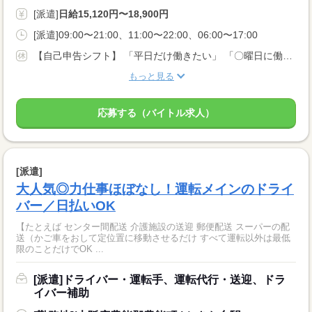
[派遣]
日給15,120円〜18,900円
[派遣]09:00〜21:00、11:00〜22:00、06:00〜17:00
【自己申告シフト】 「平日だけ働きたい」 「〇曜日に働きたい」 など、働き方は自分で選べます。 曜日・時間についてのご希望も 面談の際に教えてくださいね。 ※こちらは中型以上のお仕事の例です
もっと見る
応募する（バイトル求人）
[派遣]
大人気◎力仕事ほぼなし！運転メインのドライ
バー／日払いOK
【たとえば センター間配送 介護施設の送迎 郵便配送 スーパーの配
送（かご車をおして定位置に移動させるだけ すべて運転以外は最低
限のことだけでOK ...
[派遣]ドライバー・運転手、運転代行・送迎、ドラ
イバー補助