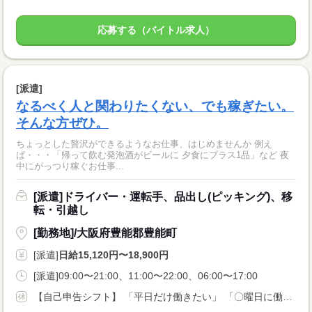
応募する（バイトル求人）
[派遣]
なるべく人と関わりたくない、でも稼ぎたい。
そんな方ぜひ。
ちょっとした贅沢ができるようなお仕事、はじめませんか 例え
ば・・・「帰って飲む発泡酒がビールに 夕食にプラス1品」など 夜
中にがっつり稼ぐお仕事...
[派遣]ドライバー・運転手、品出し(ピッキング)、移
転・引越し
[勤務地]/大阪府豊能郡豊能町
[派遣]
日給15,120円〜18,900円
[派遣]09:00〜21:00、11:00〜22:00、06:00〜17:00
【自己申告シフト】 「平日だけ働きたい」 「〇曜日に働きたい」 など、働き方は自分で選べます。 曜日・時間についてのご希望も 面談の際に教えてくださいね。 ※こちらは中型以上のお仕事の例です