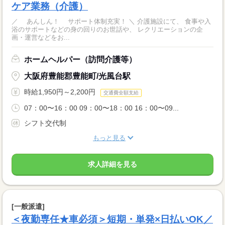
ケア業務（介護）
／ あんしん！ サポート体制充実！ ＼ 介護施設にて、 食事や入
浴のサポートなどの身の回りのお世話や、 レクリエーションの企
画・運営などをお...
ホームヘルパー（訪問介護等）
大阪府豊能郡豊能町/光風台駅
時給1,950円～2,200円
交通費全額支給
07：00〜16：00 09：00〜18：00 16：00〜09...
シフト交代制
もっと見る
求人詳細を見る
[一般派遣]
＜夜勤専任★車必須＞短期・単発×日払いOK／