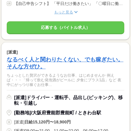
【自己申告シフト】 「平日だけ働きたい」 「〇曜日に働きたい」 など、働き方は自分で選べます。 曜日・時間についてのご希望も 面談の際に教えてくださいね。 ※こちらは中型以上のお仕事の例です
もっと見る
応募する（バイトル求人）
[派遣]
なるべく人と関わりたくない、でも稼ぎたい。
そんな方ぜひ。
ちょっとした贅沢ができるようなお仕事、はじめませんか 例え
ば・・・「帰って飲む発泡酒がビールに 夕食にプラス1品」など 夜
中にがっつり稼ぐお仕事...
[派遣]ドライバー・運転手、品出し(ピッキング)、移
転・引越し
[勤務地]/大阪府豊能郡豊能町 / ときわ台駅
[派遣]
日給15,120円〜18,900円
[派遣]09:00〜21:00、11:00〜22:00、06:00〜17:00