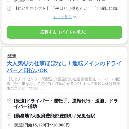
【自己申告シフト】 「平日だけ働きたい」 「〇曜日に働きたい」 など、働き方は自分で選べます。 曜日・時間についてのご希望も 面談の際に教えてくださいね。 ※こちらは中型以上のお仕事の例です
もっと見る
応募する（バイトル求人）
[派遣]
大人気◎力仕事ほぼなし！運転メインのドライ
バー／日払いOK
【たとえば センター間配送 介護施設の送迎 郵便配送 スーパーの配
送（かご車をおして定位置に移動させるだけ すべて運転以外は最低
限のことだけでOK ...
[派遣]ドライバー・運転手、運転代行・送迎、ドラ
イバー補助
[勤務地]/大阪府豊能郡豊能町 / 光風台駅
[派遣]
日給15,120円〜18,900円