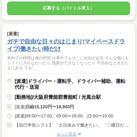
応募する（バイトル求人）
[派遣]
ガチで自由な日々のはじまり!マイペースドラ
イブ/働きたい時だけ
車内での時間は俺の時間 仕事中でもそこに自由がある そんな俺にも
シフトに入れなかったり 残業ができなくなったり 不自由なときがた
まにある でも”...
[派遣]ドライバー・運転手、ドライバー補助、運転
代行・送迎
[勤務地]/大阪府豊能郡豊能町 / 光風台駅
[派遣]
日給15,120円〜18,900円
[派遣]08:00〜17:00、09:00〜18:00、22:00〜10:00
【自己申告シフト】 「土日休みで働きたい」 「〇曜日だけ働きたい」 働きたい日は事前に選べます。 お休み希望の曜日・時間についても 面談の際に教えてくださいね。 ※こちらは中型以上のお仕事の例です
もっと見る