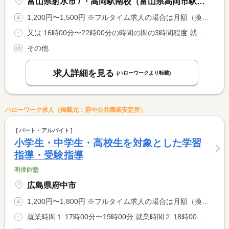
富山県射水市 / ・高岡駅南校（富山県高岡市駅南５−２−８ 常峰ビル２Ｆ）
1,200円〜1,500円 ※フルタイム求人の場合は月額（換算額）、パート求人の場合は時間額を表示しています。
又は 16時00分〜22時00分の時間の間の3時間程度 就業時間に関する特記事項 １授業９０分より勤務可能です。ぜひご相談ください。
その他
求人詳細を見る
(ハローワークより転載)
ハローワーク求人（掲載元：府中公共職業安定所）
パート・アルバイト
小学生・中学生・高校生を対象とした学習
指導・受験指導
明優館塾
広島県府中市
1,200円〜1,800円 ※フルタイム求人の場合は月額（換算額）、パート求人の場合は時間額を表示しています。
就業時間１ 17時00分〜19時00分 就業時間２ 18時00分〜20時00分 又は 16時00分〜21時00分の時間の間の2時間以上 就業時間に関する特記事項 就業時間は（１）、（２）の何れか <BR> 又は１６時〜２１時の間の２時間以上で相談可