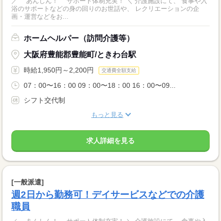
／ あんしん！ サポート体制充実！ ＼ 介護施設にて、 食事や入
浴のサポートなどの身の回りのお世話や、 レクリエーションの企
画・運営などをお...
ホームヘルパー（訪問介護等）
大阪府豊能郡豊能町/ときわ台駅
時給1,950円～2,200円
交通費全額支給
07：00〜16：00 09：00〜18：00 16：00〜09...
シフト交代制
もっと見る
求人詳細を見る
[一般派遣]
週2日から勤務可！デイサービスなどでの介護
職員