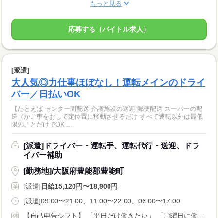
もっと見る
応募する（バイトル求人）
[派遣]
大人気◎力仕事ほぼなし！運転メインのドライ
バー／日払いOK
【たとえば センター間配送 介護施設の送迎 郵便配送 スーパーの配
送（かご車をおして定位置に移動させるだけ すべて運転以外は最低
限のことだけでOK ...
[派遣]ドライバー・運転手、運転代行・送迎、ドラ
イバー補助
[勤務地]/大阪府豊能郡豊能町
[派遣]
日給15,120円〜18,900円
[派遣]09:00〜21:00、11:00〜22:00、06:00〜17:00
【自己申告シフト】 「平日だけ働きたい」 「〇曜日に働きたい」 など、働き方は自分で選べます。 曜日・時間についてのご希望も 面談の際に教えてくださいね。 ※こちらは中型以上のお仕事の例です