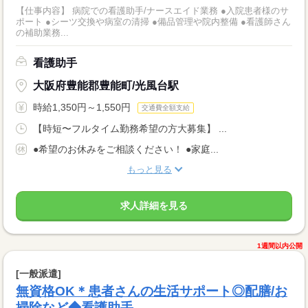
【仕事内容】 病院での看護助手/ナースエイド業務 ●入院患者様のサ
ポート ●シーツ交換や病室の清掃 ●備品管理や院内整備 ●看護師さん
の補助業務...
看護助手
大阪府豊能郡豊能町/光風台駅
時給1,350円～1,550円
交通費全額支給
【時短〜フルタイム勤務希望の方大募集】 ...
●希望のお休みをご相談ください！ ●家庭...
もっと見る
求人詳細を見る
1週間以内公開
[一般派遣]
無資格OK＊患者さんの生活サポート◎配膳/お
掃除など◆看護助手