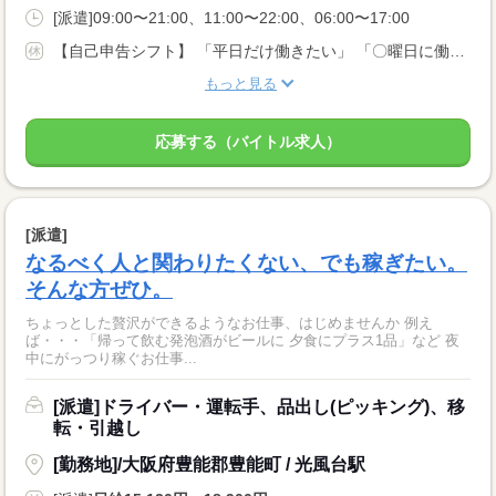
[派遣]09:00〜21:00、11:00〜22:00、06:00〜17:00
【自己申告シフト】 「平日だけ働きたい」 「〇曜日に働きたい」 など、働き方は自分で選べます。 曜日・時間についてのご希望も 面談の際に教えてくださいね。 ※こちらは中型以上のお仕事の例です
もっと見る
応募する（バイトル求人）
[派遣]
なるべく人と関わりたくない、でも稼ぎたい。
そんな方ぜひ。
ちょっとした贅沢ができるようなお仕事、はじめませんか 例え
ば・・・「帰って飲む発泡酒がビールに 夕食にプラス1品」など 夜
中にがっつり稼ぐお仕事...
[派遣]ドライバー・運転手、品出し(ピッキング)、移
転・引越し
[勤務地]/大阪府豊能郡豊能町 / 光風台駅