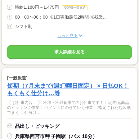
時給1,180円～1,475円
交通費一部支給
00：00〜00：00 ※1日実働最低2時間 ※残業...
シフト制
もっと見る
求人詳細を見る
[一般派遣]
短期（7月末まで/週3‾/曜日固定） × 日払OK！
もくもく仕分け…等
【 お仕事内容… 】 冷凍・冷蔵倉庫でのお仕事です！ 〇お中元商品
のピッキング作業 〇ライン上にのせていく作業 〇指定された包装紙
でまく 〇仕分け...
品出し・ピッキング
兵庫県西宮市/甲子園駅（バス 10分）