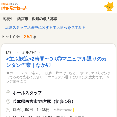
高校生 西宮市 派遣の求人募集
派遣スタッフ活躍中に関する求人情報を見てみる
251
ヒット件数：
件
[パート・アルバイト]
<主ふ歓迎>2時間〜OK◎マニュアル通りのカ
ンタン作業｜なか卯
◆ホール/レジ ご案内、ご提供、片づけ、など。 すべてやり方が決ま
ってるので安心ください！ マニュアル通りにやれば大丈夫です。 ※
レジ業務につ...
ホールスタッフ
兵庫県西宮市/西宮駅（徒歩 1分）
時給1,150円～1,438円
交通費一部支給