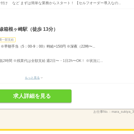
片付け など まずは簡単な業務からスタート！ 【セルフオーダー導入なの...
線箱根ヶ崎駅（徒歩 13分）
費一部支給
早朝手当（5：00-9：00）時給+150円 ※深夜（22時〜...
最低2時間 ※残業代は全額支給 週2日〜・1日2h〜OK！ ※状況に...
もっと見る
求人詳細を見る
お仕事No.：
mara_sukiya