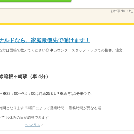
お仕事No.：
H_
ドナルドなら、家庭最優先で働けます！
方は面接で教えてください◎ ◆カウンタースタッフ ・レジでの接客、注文...
線箱根ヶ崎駅（車 4分）
※22：00〜翌5：00は時給25％UP ※給与は1分単位で...
業時間となります ※曜日によって営業時間 勤務時間が異なる場...
て お休みの日が調整できます
もっと見る