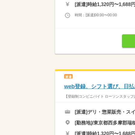
[派遣]
時給1,320円〜1,688
時間：[派遣]00:00〜00:00
派遣
web登録、シフト選び、日
【登録制コンビニバイト ローソンスタッフは
[派遣]
デリ・惣菜販売・ス
[勤務地]/東京都西多摩郡瑞穂
[派遣]
時給1,320円〜1,688