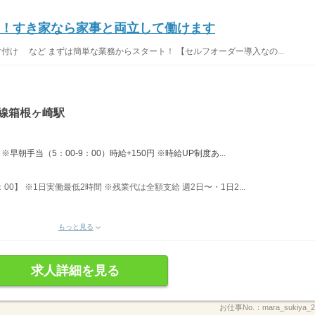
K！すき家なら家事と両立して働けます
片付け など まずは簡単な業務からスタート！ 【セルフオーダー導入なの...
線箱根ヶ崎駅
早朝手当（5：00-9：00）時給+150円 ※時給UP制度あ...
21：00】 ※1日実働最低2時間 ※残業代は全額支給 週2日〜・1日2...
もっと見る
求人詳細を見る
お仕事No.：
mara_sukiya