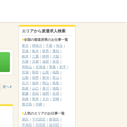
エリアから派遣求人検索
全国の都道府県のお仕事一覧
東京
神奈川
千葉
埼玉
茨城
栃木
群馬
愛知
岐阜
三重
静岡
大阪
兵庫
京都
滋賀
奈良
和歌山
北海道
青森
岩手
宮城
秋田
山形
福島
山梨
長野
新潟
富山
石川
福井
岡山
鳥取
次へ
島根
山口
香川
徳島
愛媛
高知
福岡
佐賀
長崎
熊本
大分
宮崎
鹿児島
沖縄
人気のエリアのお仕事一覧
港区
千代田区
新宿区
中央区
渋谷区
品川区