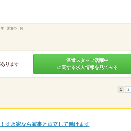
】
多摩 派遣の一覧
派遣スタッフ活躍中
があります
に関する求人情報を見てみる
1
2
K！すき家なら家事と両立して働けます