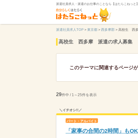
派遣社員求人・派遣のお仕事のことなら【はたらこねっと
派遣社員求人TOP
>
東京都
>
西多摩郡
>
高校生 西
高校生 西多摩 派遣の求人募集
このテーマに関連するページ
29
件中 / 1～25件を表示
＼イチオシ!!／
パート・アルバイト
「家事の合間の2時間」もO