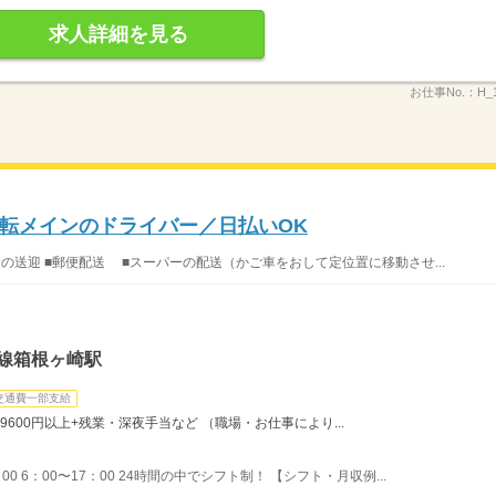
求人詳細を見る
お仕事No.：
H_
転メインのドライバー／日払いOK
設の送迎 ■郵便配送 ■スーパーの配送（かご車をおして定位置に移動させ...
線箱根ヶ崎駅
交通費一部支給
9600円以上+残業・深夜手当など （職場・お仕事により...
：00 6：00〜17：00 24時間の中でシフト制！ 【シフト・月収例...