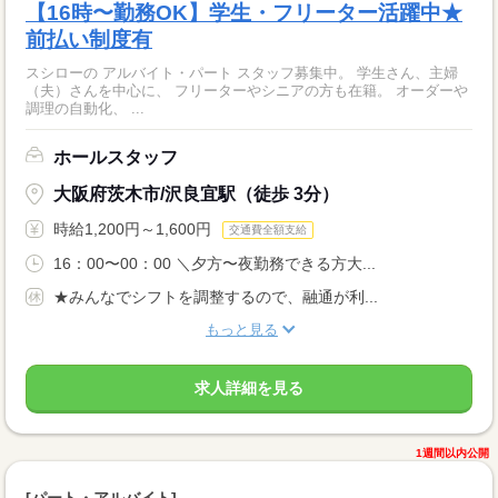
【16時〜勤務OK】学生・フリーター活躍中★
前払い制度有
スシローの アルバイト・パート スタッフ募集中。 学生さん、主婦
（夫）さんを中心に、 フリーターやシニアの方も在籍。 オーダーや
調理の自動化、 ...
ホールスタッフ
大阪府茨木市/沢良宜駅（徒歩 3分）
時給1,200円～1,600円
交通費全額支給
16：00〜00：00 ＼夕方〜夜勤務できる方大...
★みんなでシフトを調整するので、融通が利...
もっと見る
求人詳細を見る
1週間以内公開
[パート・アルバイト]