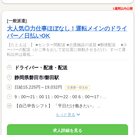
1週間以内公開
[一般派遣]
大人気◎力仕事ほぼなし！運転メインのドライ
バー／日払いOK
【たとえば…】 ■センター間配送 ■介護施設の送迎 ■郵便配送 ■ス
ーパーの配送（かご車をおして定位置に移動させるだけ） すべて運
転以外は最低...
ドライバー・配達・配送
静岡県磐田市/磐田駅
日給15,225円～19,032円
交通費一部支給
9：00〜21：00 11：00〜22：00 6：00〜17：...
【自己申告シフト】 「平日だけ働きたい」 ...
もっと見る
求人詳細を見る