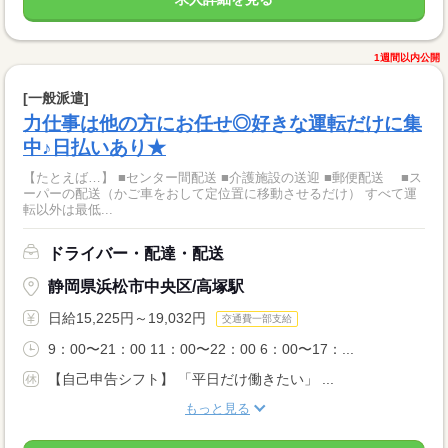
1週間以内公開
[一般派遣]
力仕事は他の方にお任せ◎好きな運転だけに集
中♪日払いあり★
【たとえば…】 ■センター間配送 ■介護施設の送迎 ■郵便配送 ■ス
ーパーの配送（かご車をおして定位置に移動させるだけ） すべて運
転以外は最低...
ドライバー・配達・配送
静岡県浜松市中央区/高塚駅
日給15,225円～19,032円
交通費一部支給
9：00〜21：00 11：00〜22：00 6：00〜17：...
【自己申告シフト】 「平日だけ働きたい」 ...
もっと見る