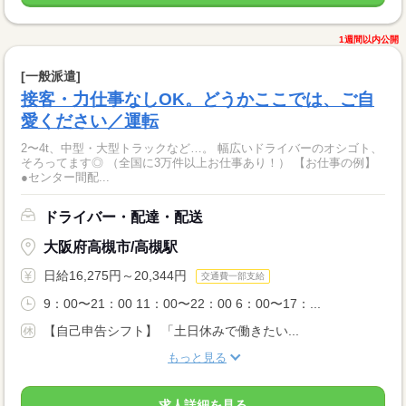
1週間以内公開
[一般派遣]
接客・力仕事なしOK。どうかここでは、ご自
愛ください／運転
2〜4t、中型・大型トラックなど…。 幅広いドライバーのオシゴト、
そろってます◎ （全国に3万件以上お仕事あり！） 【お仕事の例】
●センター間配...
ドライバー・配達・配送
大阪府高槻市/高槻駅
日給16,275円～20,344円
交通費一部支給
9：00〜21：00 11：00〜22：00 6：00〜17：...
【自己申告シフト】 「土日休みで働きたい...
もっと見る
求人詳細を見る