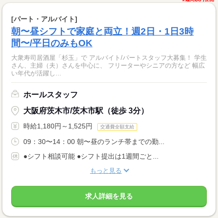
[パート・アルバイト]
朝〜昼シフトで家庭と両立！週2日・1日3時
間〜/平日のみもOK
大衆寿司居酒屋「杉玉」で アルバイト/パートスタッフ大募集！ 学生
さん、主婦（夫）さんを中心に、 フリーターやシニアの方など 幅広
い年代が活躍し...
ホールスタッフ
大阪府茨木市/茨木市駅（徒歩 3分）
時給1,180円～1,525円
交通費全額支給
09：30〜14：00 朝〜昼のランチ帯までの勤...
●シフト相談可能 ●シフト提出は1週間ごと...
もっと見る
求人詳細を見る