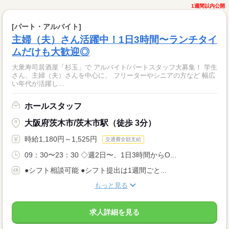
1週間以内公開
[パート・アルバイト]
主婦（夫）さん活躍中！1日3時間〜ランチタイ
ムだけも大歓迎◎
大衆寿司居酒屋「杉玉」で アルバイト/パートスタッフ大募集！ 学生
さん、主婦（夫）さんを中心に、 フリーターやシニアの方など 幅広
い年代が活躍し...
ホールスタッフ
大阪府茨木市/茨木市駅（徒歩 3分）
時給1,180円～1,525円
交通費全額支給
09：30〜23：30 ◇週2日〜、1日3時間からO...
●シフト相談可能 ●シフト提出は1週間ごと...
もっと見る
求人詳細を見る