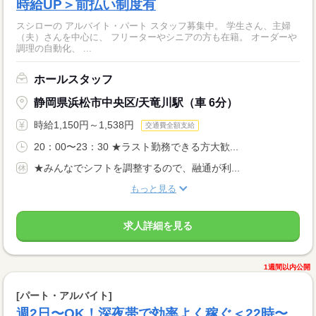
時給UP＞前払い制度有
スシローの アルバイト・パート スタッフ募集中。 学生さん、主婦
（夫）さんを中心に、 フリーターやシニアの方も在籍。 オーダーや
調理の自動化、 ...
ホールスタッフ
静岡県浜松市中央区/天竜川駅（車 6分）
時給1,150円～1,538円
交通費全額支給
20：00〜23：30 ★ラスト勤務できる方大歓...
★みんなでシフトを調整するので、融通が利...
もっと見る
求人詳細を見る
1週間以内公開
[パート・アルバイト]
週2日〜OK！深夜帯で効率よく稼ぐ＜22時〜