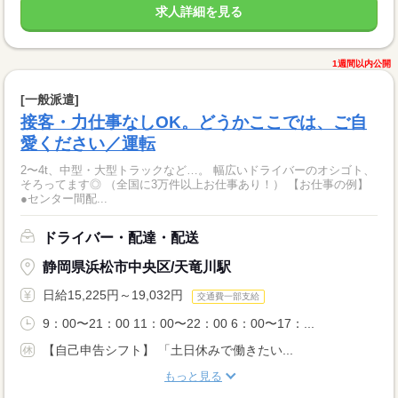
求人詳細を見る
1週間以内公開
[一般派遣]
接客・力仕事なしOK。どうかここでは、ご自
愛ください／運転
2〜4t、中型・大型トラックなど…。 幅広いドライバーのオシゴト、
そろってます◎ （全国に3万件以上お仕事あり！） 【お仕事の例】
●センター間配...
ドライバー・配達・配送
静岡県浜松市中央区/天竜川駅
日給15,225円～19,032円
交通費一部支給
9：00〜21：00 11：00〜22：00 6：00〜17：...
【自己申告シフト】 「土日休みで働きたい...
もっと見る