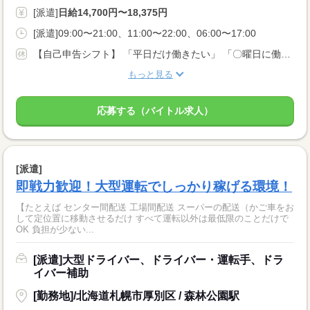
[派遣]
日給14,700円〜18,375円
[派遣]09:00〜21:00、11:00〜22:00、06:00〜17:00
【自己申告シフト】 「平日だけ働きたい」 「〇曜日に働きたい」 など、働き方は自分で選べます。 曜日・時間についてのご希望も 面談の際に教えてくださいね。 ※こちらは中型以上のお仕事の例です
もっと見る
応募する（バイトル求人）
[派遣]
即戦力歓迎！大型運転でしっかり稼げる環境！
【たとえば センター間配送 工場間配送 スーパーの配送（かご車をお
して定位置に移動させるだけ すべて運転以外は最低限のことだけで
OK 負担が少ない...
[派遣]大型ドライバー、ドライバー・運転手、ドラ
イバー補助
[勤務地]/北海道札幌市厚別区 / 森林公園駅