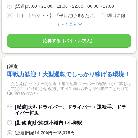
[派遣]09:00〜21:00、11:00〜22:00、06:00〜17:00
【自己申告シフト】 「平日だけ働きたい」 「〇曜日に働きたい」 など、働き方は自分で選べます。 曜日・時間についてのご希望も 面談の際に教えてくださいね。 ※こちらは中型以上のお仕事の例です
もっと見る
応募する（バイトル求人）
[派遣]
即戦力歓迎！大型運転でしっかり稼げる環境！
【たとえば センター間配送 工場間配送 スーパーの配送（かご車をお
して定位置に移動させるだけ すべて運転以外は最低限のことだけで
OK 負担が少ない...
[派遣]大型ドライバー、ドライバー・運転手、ドラ
イバー補助
[勤務地]/北海道小樽市 / 小樽駅
[派遣]
日給14,700円〜18,375円