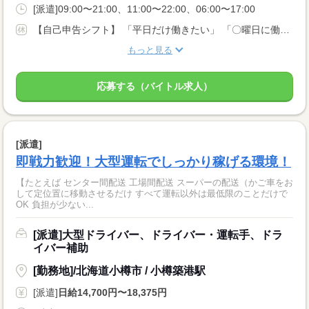
[派遣]09:00〜21:00、11:00〜22:00、06:00〜17:00
【自己申告シフト】 「平日だけ働きたい」 「〇曜日に働きたい」 など、働き方は自分で選べます。 曜日・時間についてのご希望も 面談の際に教えてくださいね。 ※こちらは中型以上のお仕事の例です
もっと見る
応募する（バイトル求人）
[派遣]
即戦力歓迎！大型運転でしっかり稼げる環境！
【たとえば センター間配送 工場間配送 スーパーの配送（かご車をお
して定位置に移動させるだけ すべて運転以外は最低限のことだけで
OK 負担が少ない...
[派遣]大型ドライバー、ドライバー・運転手、ドラ
イバー補助
[勤務地]/北海道小樽市 / 小樽築港駅
[派遣]
日給14,700円〜18,375円