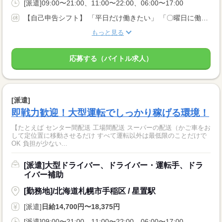
[派遣]09:00〜21:00、11:00〜22:00、06:00〜17:00
【自己申告シフト】 「平日だけ働きたい」 「〇曜日に働きたい」 など、働き方は自分で選べます。 曜日・時間についてのご希望も 面談の際に教えてくださいね。 ※こちらは中型以上のお仕事の例です
もっと見る
応募する（バイトル求人）
[派遣]
即戦力歓迎！大型運転でしっかり稼げる環境！
【たとえば センター間配送 工場間配送 スーパーの配送（かご車をお
して定位置に移動させるだけ すべて運転以外は最低限のことだけで
OK 負担が少ない...
[派遣]大型ドライバー、ドライバー・運転手、ドラ
イバー補助
[勤務地]/北海道札幌市手稲区 / 星置駅
[派遣]
日給14,700円〜18,375円
[派遣]09:00〜21:00、11:00〜22:00、06:00〜17:00