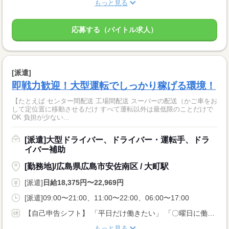
もっと見る
応募する（バイトル求人）
[派遣]
即戦力歓迎！大型運転でしっかり稼げる環境！
【たとえば センター間配送 工場間配送 スーパーの配送（かご車をお
して定位置に移動させるだけ すべて運転以外は最低限のことだけで
OK 負担が少ない...
[派遣]大型ドライバー、ドライバー・運転手、ドラ
イバー補助
[勤務地]/広島県広島市安佐南区 / 大町駅
[派遣]
日給18,375円〜22,969円
[派遣]09:00〜21:00、11:00〜22:00、06:00〜17:00
【自己申告シフト】 「平日だけ働きたい」 「〇曜日に働きたい」 など、働き方は自分で選べます。 曜日・時間についてのご希望も 面談の際に教えてくださいね。 ※こちらは中型以上のお仕事の例です
もっと見る