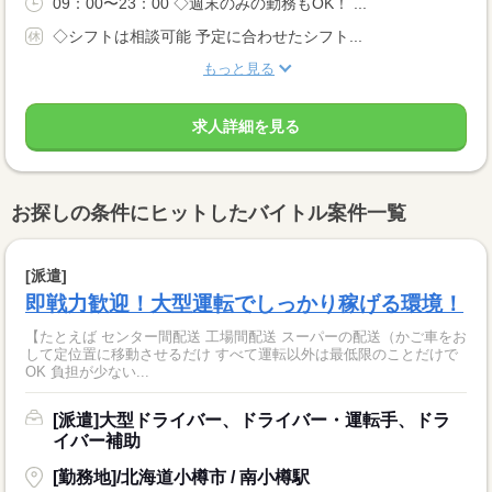
09：00〜23：00 ◇週末のみの勤務もOK！ ...
◇シフトは相談可能 予定に合わせたシフト...
もっと見る
求人詳細を見る
お探しの条件にヒットしたバイトル案件一覧
[派遣]
即戦力歓迎！大型運転でしっかり稼げる環境！
【たとえば センター間配送 工場間配送 スーパーの配送（かご車をお
して定位置に移動させるだけ すべて運転以外は最低限のことだけで
OK 負担が少ない...
[派遣]大型ドライバー、ドライバー・運転手、ドラ
イバー補助
[勤務地]/北海道小樽市 / 南小樽駅