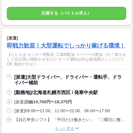
応募する（バイトル求人）
[派遣]
即戦力歓迎！大型運転でしっかり稼げる環境！
【たとえば センター間配送 工場間配送 スーパーの配送（かご車をお
して定位置に移動させるだけ すべて運転以外は最低限のことだけで
OK 負担が少ない...
[派遣]大型ドライバー、ドライバー・運転手、ドラ
イバー補助
[勤務地]/北海道札幌市西区 / 発寒中央駅
[派遣]
日給14,700円〜18,375円
[派遣]09:00〜21:00、11:00〜22:00、06:00〜17:00
【自己申告シフト】 「平日だけ働きたい」 「〇曜日に働きたい」 など、働き方は自分で選べます。 曜日・時間についてのご希望も 面談の際に教えてくださいね。 ※こちらは中型以上のお仕事の例です
もっと見る