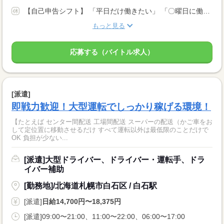
【自己申告シフト】 「平日だけ働きたい」 「〇曜日に働きたい」 など、働き方は自分で選べます。 曜日・時間についてのご希望も 面談の際に教えてくださいね。 ※こちらは中型以上のお仕事の例です
もっと見る
応募する（バイトル求人）
[派遣]
即戦力歓迎！大型運転でしっかり稼げる環境！
【たとえば センター間配送 工場間配送 スーパーの配送（かご車をお
して定位置に移動させるだけ すべて運転以外は最低限のことだけで
OK 負担が少ない...
[派遣]大型ドライバー、ドライバー・運転手、ドラ
イバー補助
[勤務地]/北海道札幌市白石区 / 白石駅
[派遣]
日給14,700円〜18,375円
[派遣]09:00〜21:00、11:00〜22:00、06:00〜17:00