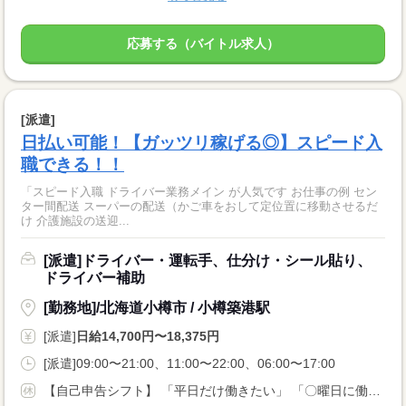
応募する（バイトル求人）
[派遣]
日払い可能！【ガッツリ稼げる◎】スピード入
職できる！！
「スピード入職 ドライバー業務メイン が人気です お仕事の例 セン
ター間配送 スーパーの配送（かご車をおして定位置に移動させるだ
け 介護施設の送迎...
[派遣]ドライバー・運転手、仕分け・シール貼り、
ドライバー補助
[勤務地]/北海道小樽市 / 小樽築港駅
[派遣]
日給14,700円〜18,375円
[派遣]09:00〜21:00、11:00〜22:00、06:00〜17:00
【自己申告シフト】 「平日だけ働きたい」 「〇曜日に働きたい」 など、働き方は自分で選べます。 曜日・時間についてのご希望も 面談の際に教えてくださいね。 ※こちらは中型以上のお仕事の例です