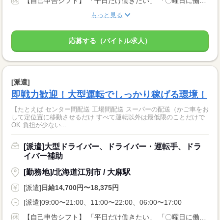
【自己申告シフト】 「平日だけ働きたい」 「〇曜日に働きたい」 など、働き方は自分で選べます。 曜日・時間についてのご希望も 面談の際に教えてくださいね。 ※こちらは中型以上のお仕事の例です
もっと見る
応募する（バイトル求人）
[派遣]
即戦力歓迎！大型運転でしっかり稼げる環境！
【たとえば センター間配送 工場間配送 スーパーの配送（かご車をお
して定位置に移動させるだけ すべて運転以外は最低限のことだけで
OK 負担が少ない...
[派遣]大型ドライバー、ドライバー・運転手、ドラ
イバー補助
[勤務地]/北海道江別市 / 大麻駅
[派遣]
日給14,700円〜18,375円
[派遣]09:00〜21:00、11:00〜22:00、06:00〜17:00
【自己申告シフト】 「平日だけ働きたい」 「〇曜日に働きたい」 など、働き方は自分で選べます。 曜日・時間についてのご希望も 面談の際に教えてくださいね。 ※こちらは中型以上のお仕事の例です