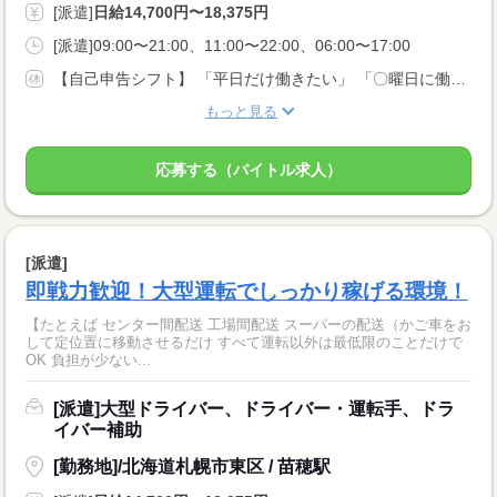
[派遣]
日給14,700円〜18,375円
[派遣]09:00〜21:00、11:00〜22:00、06:00〜17:00
【自己申告シフト】 「平日だけ働きたい」 「〇曜日に働きたい」 など、働き方は自分で選べます。 曜日・時間についてのご希望も 面談の際に教えてくださいね。 ※こちらは中型以上のお仕事の例です
もっと見る
応募する（バイトル求人）
[派遣]
即戦力歓迎！大型運転でしっかり稼げる環境！
【たとえば センター間配送 工場間配送 スーパーの配送（かご車をお
して定位置に移動させるだけ すべて運転以外は最低限のことだけで
OK 負担が少ない...
[派遣]大型ドライバー、ドライバー・運転手、ドラ
イバー補助
[勤務地]/北海道札幌市東区 / 苗穂駅