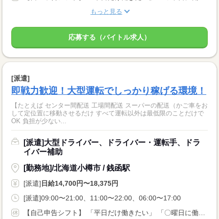
もっと見る
応募する（バイトル求人）
[派遣]
即戦力歓迎！大型運転でしっかり稼げる環境！
【たとえば センター間配送 工場間配送 スーパーの配送（かご車をお
して定位置に移動させるだけ すべて運転以外は最低限のことだけで
OK 負担が少ない...
[派遣]大型ドライバー、ドライバー・運転手、ドラ
イバー補助
[勤務地]/北海道小樽市 / 銭函駅
[派遣]
日給14,700円〜18,375円
[派遣]09:00〜21:00、11:00〜22:00、06:00〜17:00
【自己申告シフト】 「平日だけ働きたい」 「〇曜日に働きたい」 など、働き方は自分で選べます。 曜日・時間についてのご希望も 面談の際に教えてくださいね。 ※こちらは中型以上のお仕事の例です