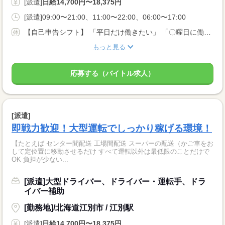
[派遣]
日給14,700円〜18,375円
[派遣]09:00〜21:00、11:00〜22:00、06:00〜17:00
【自己申告シフト】 「平日だけ働きたい」 「〇曜日に働きたい」 など、働き方は自分で選べます。 曜日・時間についてのご希望も 面談の際に教えてくださいね。 ※こちらは中型以上のお仕事の例です
もっと見る
応募する（バイトル求人）
[派遣]
即戦力歓迎！大型運転でしっかり稼げる環境！
【たとえば センター間配送 工場間配送 スーパーの配送（かご車をお
して定位置に移動させるだけ すべて運転以外は最低限のことだけで
OK 負担が少ない...
[派遣]大型ドライバー、ドライバー・運転手、ドラ
イバー補助
[勤務地]/北海道江別市 / 江別駅
[派遣]
日給14,700円〜18,375円