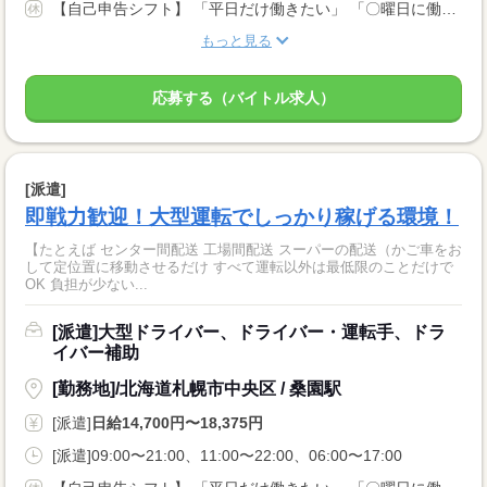
【自己申告シフト】 「平日だけ働きたい」 「〇曜日に働きたい」 など、働き方は自分で選べます。 曜日・時間についてのご希望も 面談の際に教えてくださいね。 ※こちらは中型以上のお仕事の例です
もっと見る
応募する（バイトル求人）
[派遣]
即戦力歓迎！大型運転でしっかり稼げる環境！
【たとえば センター間配送 工場間配送 スーパーの配送（かご車をお
して定位置に移動させるだけ すべて運転以外は最低限のことだけで
OK 負担が少ない...
[派遣]大型ドライバー、ドライバー・運転手、ドラ
イバー補助
[勤務地]/北海道札幌市中央区 / 桑園駅
[派遣]
日給14,700円〜18,375円
[派遣]09:00〜21:00、11:00〜22:00、06:00〜17:00