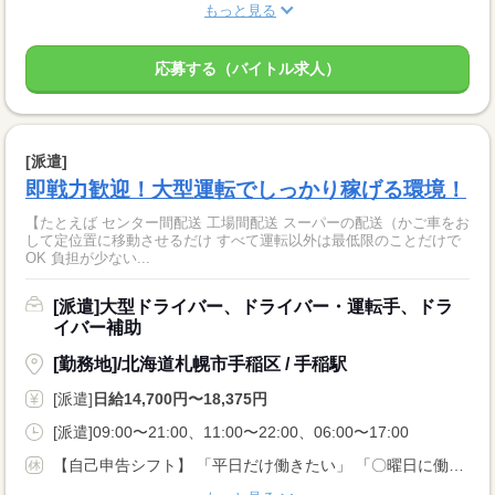
もっと見る
応募する（バイトル求人）
[派遣]
即戦力歓迎！大型運転でしっかり稼げる環境！
【たとえば センター間配送 工場間配送 スーパーの配送（かご車をお
して定位置に移動させるだけ すべて運転以外は最低限のことだけで
OK 負担が少ない...
[派遣]大型ドライバー、ドライバー・運転手、ドラ
イバー補助
[勤務地]/北海道札幌市手稲区 / 手稲駅
[派遣]
日給14,700円〜18,375円
[派遣]09:00〜21:00、11:00〜22:00、06:00〜17:00
【自己申告シフト】 「平日だけ働きたい」 「〇曜日に働きたい」 など、働き方は自分で選べます。 曜日・時間についてのご希望も 面談の際に教えてくださいね。 ※こちらは中型以上のお仕事の例です