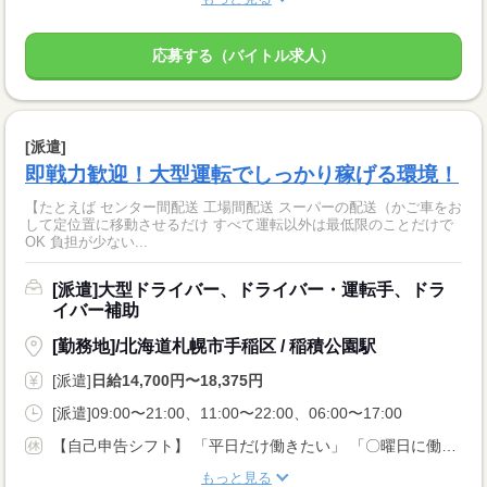
応募する（バイトル求人）
[派遣]
即戦力歓迎！大型運転でしっかり稼げる環境！
【たとえば センター間配送 工場間配送 スーパーの配送（かご車をお
して定位置に移動させるだけ すべて運転以外は最低限のことだけで
OK 負担が少ない...
[派遣]大型ドライバー、ドライバー・運転手、ドラ
イバー補助
[勤務地]/北海道札幌市手稲区 / 稲積公園駅
[派遣]
日給14,700円〜18,375円
[派遣]09:00〜21:00、11:00〜22:00、06:00〜17:00
【自己申告シフト】 「平日だけ働きたい」 「〇曜日に働きたい」 など、働き方は自分で選べます。 曜日・時間についてのご希望も 面談の際に教えてくださいね。 ※こちらは中型以上のお仕事の例です
もっと見る