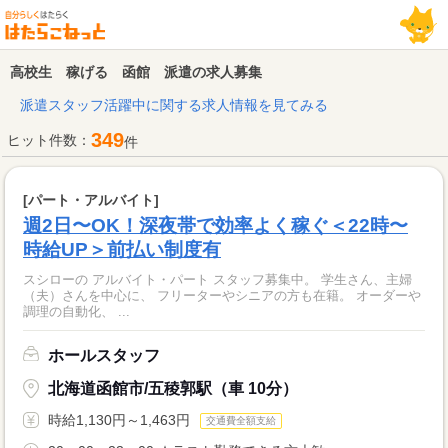
高校生 稼げる 函館 派遣の求人募集
派遣スタッフ活躍中に関する求人情報を見てみる
349
ヒット件数：
件
[パート・アルバイト]
週2日〜OK！深夜帯で効率よく稼ぐ＜22時〜
時給UP＞前払い制度有
スシローの アルバイト・パート スタッフ募集中。 学生さん、主婦
（夫）さんを中心に、 フリーターやシニアの方も在籍。 オーダーや
調理の自動化、 ...
ホールスタッフ
北海道函館市/五稜郭駅（車 10分）
時給1,130円～1,463円
交通費全額支給