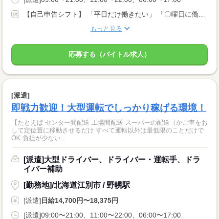
【自己申告シフト】 「平日だけ働きたい」 「〇曜日に働きたい」 など、働き方は自分で選べます。 曜日・時間についてのご希望も 面談の際に教えてくださいね。 ※こちらは中型以上のお仕事の例です
もっと見る
応募する（バイトル求人）
[派遣]
即戦力歓迎！大型運転でしっかり稼げる環境！
【たとえば センター間配送 工場間配送 スーパーの配送（かご車をお
して定位置に移動させるだけ すべて運転以外は最低限のことだけで
OK 負担が少ない...
[派遣]大型ドライバー、ドライバー・運転手、ドラ
イバー補助
[勤務地]/北海道江別市 / 野幌駅
[派遣]
日給14,700円〜18,375円
[派遣]09:00〜21:00、11:00〜22:00、06:00〜17:00