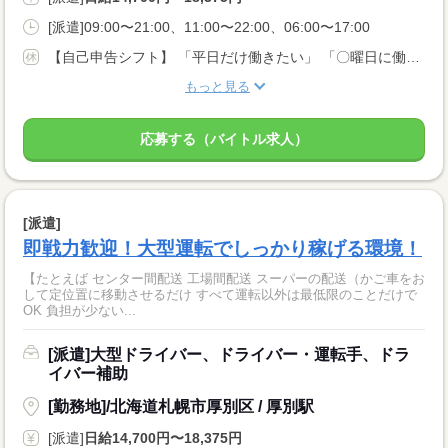
[派遣]09:00〜21:00、11:00〜22:00、06:00〜17:00
【自己申告シフト】 「平日だけ働きたい」 「〇曜日に働きたい」 など、働き方は自分で選べます。 曜日・時間についてのご希望も 面談の際に教えてくださいね。 ※こちらは中型以上のお仕事の例です
もっと見る
応募する（バイトル求人）
[派遣]
即戦力歓迎！大型運転でしっかり稼げる環境！
【たとえば センター間配送 工場間配送 スーパーの配送（かご車をお
して定位置に移動させるだけ すべて運転以外は最低限のことだけで
OK 負担が少ない...
[派遣]大型ドライバー、ドライバー・運転手、ドラ
イバー補助
[勤務地]/北海道札幌市厚別区 / 厚別駅
[派遣]
日給14,700円〜18,375円