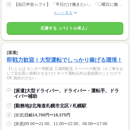
【自己申告シフト】 「平日だけ働きたい」 「〇曜日に働きたい」 など、働き方は自分で選べます。 曜日・時間についてのご希望も 面談の際に教えてくださいね。 ※こちらは中型以上のお仕事の例です
もっと見る
応募する（バイトル求人）
[派遣]
即戦力歓迎！大型運転でしっかり稼げる環境！
【たとえば センター間配送 工場間配送 スーパーの配送（かご車をお
して定位置に移動させるだけ すべて運転以外は最低限のことだけで
OK 負担が少ない...
[派遣]大型ドライバー、ドライバー・運転手、ドラ
イバー補助
[勤務地]/北海道札幌市北区 / 札幌駅
[派遣]
日給14,700円〜18,375円
[派遣]09:00〜21:00、11:00〜22:00、06:00〜17:00