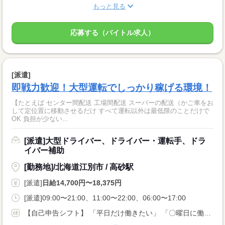
もっと見る
応募する（バイトル求人）
[派遣]
即戦力歓迎！大型運転でしっかり稼げる環境！
【たとえば センター間配送 工場間配送 スーパーの配送（かご車をお
して定位置に移動させるだけ すべて運転以外は最低限のことだけで
OK 負担が少ない...
[派遣]大型ドライバー、ドライバー・運転手、ドラ
イバー補助
[勤務地]/北海道江別市 / 高砂駅
[派遣]
日給14,700円〜18,375円
[派遣]09:00〜21:00、11:00〜22:00、06:00〜17:00
【自己申告シフト】 「平日だけ働きたい」 「〇曜日に働きたい」 など、働き方は自分で選べます。 曜日・時間についてのご希望も 面談の際に教えてくださいね。 ※こちらは中型以上のお仕事の例です