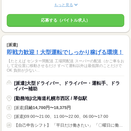
もっと見る
応募する（バイトル求人）
[派遣]
即戦力歓迎！大型運転でしっかり稼げる環境！
【たとえば センター間配送 工場間配送 スーパーの配送（かご車をお
して定位置に移動させるだけ すべて運転以外は最低限のことだけで
OK 負担が少ない...
[派遣]大型ドライバー、ドライバー・運転手、ドラ
イバー補助
[勤務地]/北海道札幌市西区 / 琴似駅
[派遣]
日給14,700円〜18,375円
[派遣]09:00〜21:00、11:00〜22:00、06:00〜17:00
【自己申告シフト】 「平日だけ働きたい」 「〇曜日に働きたい」 など、働き方は自分で選べます。 曜日・時間についてのご希望も 面談の際に教えてくださいね。 ※こちらは中型以上のお仕事の例です