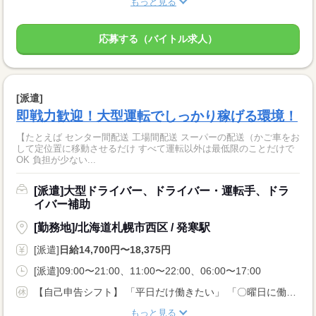
もっと見る
応募する（バイトル求人）
[派遣]
即戦力歓迎！大型運転でしっかり稼げる環境！
【たとえば センター間配送 工場間配送 スーパーの配送（かご車をお
して定位置に移動させるだけ すべて運転以外は最低限のことだけで
OK 負担が少ない...
[派遣]大型ドライバー、ドライバー・運転手、ドラ
イバー補助
[勤務地]/北海道札幌市西区 / 発寒駅
[派遣]
日給14,700円〜18,375円
[派遣]09:00〜21:00、11:00〜22:00、06:00〜17:00
【自己申告シフト】 「平日だけ働きたい」 「〇曜日に働きたい」 など、働き方は自分で選べます。 曜日・時間についてのご希望も 面談の際に教えてくださいね。 ※こちらは中型以上のお仕事の例です
もっと見る