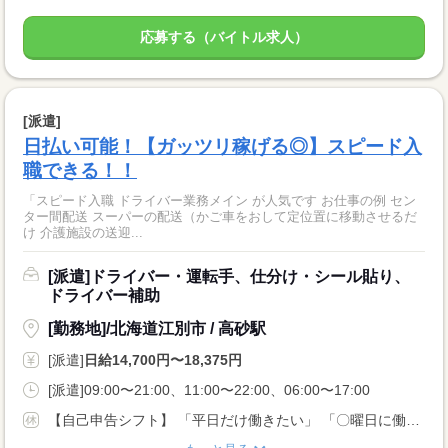
応募する（バイトル求人）
[派遣]
日払い可能！【ガッツリ稼げる◎】スピード入
職できる！！
「スピード入職 ドライバー業務メイン が人気です お仕事の例 セン
ター間配送 スーパーの配送（かご車をおして定位置に移動させるだ
け 介護施設の送迎...
[派遣]ドライバー・運転手、仕分け・シール貼り、
ドライバー補助
[勤務地]/北海道江別市 / 高砂駅
[派遣]
日給14,700円〜18,375円
[派遣]09:00〜21:00、11:00〜22:00、06:00〜17:00
【自己申告シフト】 「平日だけ働きたい」 「〇曜日に働きたい」 など、働き方は自分で選べます。 曜日・時間についてのご希望も 面談の際に教えてくださいね。 ※こちらは中型以上のお仕事の例です