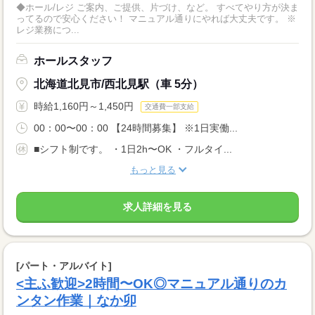
◆ホール/レジ ご案内、ご提供、片づけ、など。 すべてやり方が決ま
ってるので安心ください！ マニュアル通りにやれば大丈夫です。 ※
レジ業務につ...
ホールスタッフ
北海道北見市/西北見駅（車 5分）
時給1,160円～1,450円
交通費一部支給
00：00〜00：00 【24時間募集】 ※1日実働...
■シフト制です。 ・1日2h〜OK ・フルタイ...
もっと見る
求人詳細を見る
[パート・アルバイト]
<主ふ歓迎>2時間〜OK◎マニュアル通りのカ
ンタン作業｜なか卯