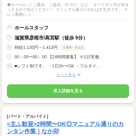
◆ホール/レジ ご案内、ご提供、片づけ、など。 すべてやり方が決ま
ってるので安心ください！ マニュアル通りにやれば大丈夫です。 ※
レジ業務につ...
ホールスタッフ
滋賀県彦根市/高宮駅（徒歩 9分）
時給1,130円～1,413円
交通費一部支給
00：00〜00：00 【24時間募集】 ※1日実働...
■シフト制です。 ・1日2h〜OK ・フルタイ...
もっと見る
求人詳細を見る
[パート・アルバイト]
<主ふ歓迎>2時間〜OK◎マニュアル通りのカ
ンタン作業｜なか卯