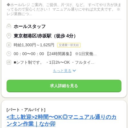
◆ホール/レジ ご案内、ご提供、片づけ、など。 すべてやり方が決ま
ってるので安心ください！ マニュアル通りにやれば大丈夫です。 ※
レジ業務につ...
ホールスタッフ
東京都港区/赤坂駅（徒歩 4分）
時給1,300円～1,625円
交通費一部支給
00：00〜00：00 【24時間募集】 ※1日実働...
■シフト制です。 ・1日2h〜OK ・フルタイ...
もっと見る
求人詳細を見る
[パート・アルバイト]
<主ふ歓迎>2時間〜OK◎マニュアル通りのカ
ンタン作業｜なか卯