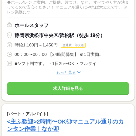
◆ホール/レジ ご案内、ご提供、片づけ、など。 すべてやり方が決ま
ってるので安心ください！ マニュアル通りにやれば大丈夫です。 ※
レジ業務につ...
ホールスタッフ
静岡県浜松市中央区/浜松駅（徒歩 19分）
時給1,160円～1,450円
交通費一部支給
00：00〜00：00 【24時間募集】 ※1日実働...
■シフト制です。 ・1日2h〜OK ・フルタイ...
もっと見る
求人詳細を見る
[パート・アルバイト]
<主ふ歓迎>2時間〜OK◎マニュアル通りのカ
ンタン作業｜なか卯