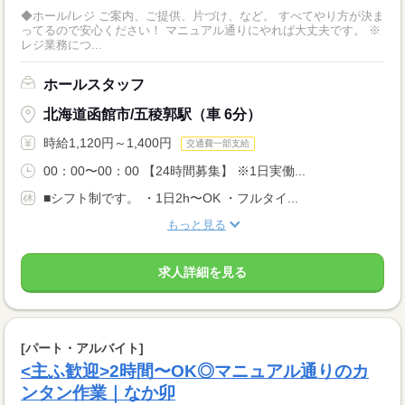
◆ホール/レジ ご案内、ご提供、片づけ、など。 すべてやり方が決ま
ってるので安心ください！ マニュアル通りにやれば大丈夫です。 ※
レジ業務につ...
ホールスタッフ
北海道函館市/五稜郭駅（車 6分）
時給1,120円～1,400円
交通費一部支給
00：00〜00：00 【24時間募集】 ※1日実働...
■シフト制です。 ・1日2h〜OK ・フルタイ...
もっと見る
求人詳細を見る
[パート・アルバイト]
<主ふ歓迎>2時間〜OK◎マニュアル通りのカ
ンタン作業｜なか卯