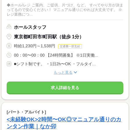
◆ホール/レジ ご案内、ご提供、片づけ、など。 すべてやり方が決ま
ってるので安心ください！ マニュアル通りにやれば大丈夫です。 ※
レジ業務につ...
ホールスタッフ
東京都町田市/町田駅（徒歩 1分）
時給1,230円～1,538円
交通費一部支給
00：00〜00：00 【24時間募集】 ※1日実働...
■シフト制です。 ・1日2h〜OK ・フルタイ...
もっと見る
求人詳細を見る
[パート・アルバイト]
<未経験OK>2時間〜OK◎マニュアル通りのカ
ンタン作業｜なか卯