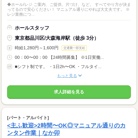
◆ホール/レジ ご案内、ご提供、片づけ、など。 すべてやり方が決ま
ってるので安心ください！ マニュアル通りにやれば大丈夫です。 ※
レジ業務につ...
ホールスタッフ
東京都品川区/大森海岸駅（徒歩 3分）
時給1,280円～1,600円
交通費一部支給
00：00〜00：00 【24時間募集】 ※1日実働...
■シフト制です。 ・1日2h〜OK ・フルタイ...
もっと見る
求人詳細を見る
[パート・アルバイト]
<主ふ歓迎>2時間〜OK◎マニュアル通りのカ
ンタン作業｜なか卯