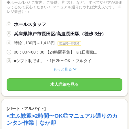
◆ホール/レジ ご案内、ご提供、片づけ、など。 すべてやり方が決ま
ってるので安心ください！ マニュアル通りにやれば大丈夫です。 ※
レジ業務につ...
ホールスタッフ
兵庫県神戸市長田区/高速長田駅（徒歩 3分）
時給1,130円～1,413円
交通費一部支給
00：00〜00：00 【24時間募集】 ※1日実働...
■シフト制です。 ・1日2h〜OK ・フルタイ...
もっと見る
求人詳細を見る
[パート・アルバイト]
<主ふ歓迎>2時間〜OK◎マニュアル通りのカ
ンタン作業｜なか卯