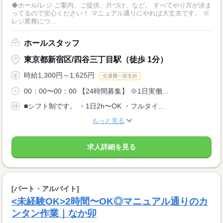
◆ホール/レジ ご案内、ご提供、片づけ、など。 すべてやり方が決ま
ってるので安心ください！ マニュアル通りにやれば大丈夫です。 ※
レジ業務につ...
ホールスタッフ
東京都新宿区/四谷三丁目駅（徒歩 1分）
時給1,300円～1,625円
交通費一部支給
00：00〜00：00 【24時間募集】 ※1日実働...
■シフト制です。 ・1日2h〜OK ・フルタイ...
もっと見る
求人詳細を見る
[パート・アルバイト]
<未経験OK>2時間〜OK◎マニュアル通りのカ
ンタン作業｜なか卯