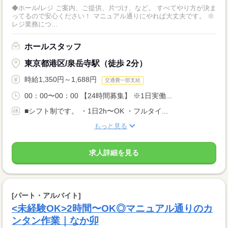
◆ホール/レジ ご案内、ご提供、片づけ、など。 すべてやり方が決ま
ってるので安心ください！ マニュアル通りにやれば大丈夫です。 ※
レジ業務につ...
ホールスタッフ
東京都港区/泉岳寺駅（徒歩 2分）
時給1,350円～1,688円
交通費一部支給
00：00〜00：00 【24時間募集】 ※1日実働...
■シフト制です。 ・1日2h〜OK ・フルタイ...
もっと見る
求人詳細を見る
[パート・アルバイト]
<未経験OK>2時間〜OK◎マニュアル通りのカ
ンタン作業｜なか卯