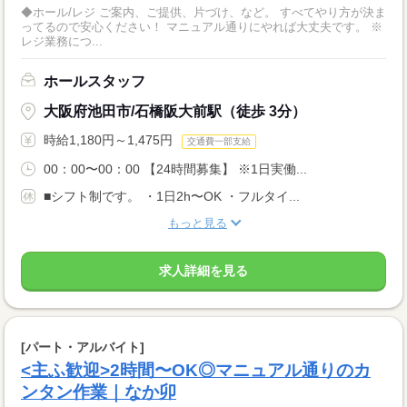
◆ホール/レジ ご案内、ご提供、片づけ、など。 すべてやり方が決ま
ってるので安心ください！ マニュアル通りにやれば大丈夫です。 ※
レジ業務につ...
ホールスタッフ
大阪府池田市/石橋阪大前駅（徒歩 3分）
時給1,180円～1,475円
交通費一部支給
00：00〜00：00 【24時間募集】 ※1日実働...
■シフト制です。 ・1日2h〜OK ・フルタイ...
もっと見る
求人詳細を見る
[パート・アルバイト]
<主ふ歓迎>2時間〜OK◎マニュアル通りのカ
ンタン作業｜なか卯