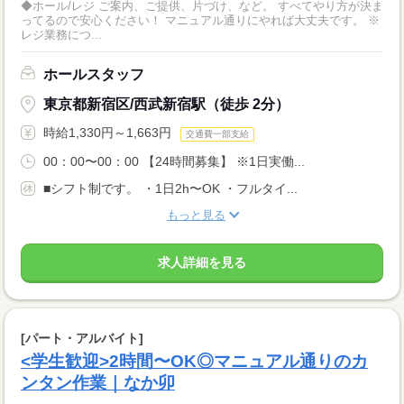
◆ホール/レジ ご案内、ご提供、片づけ、など。 すべてやり方が決ま
ってるので安心ください！ マニュアル通りにやれば大丈夫です。 ※
レジ業務につ...
ホールスタッフ
東京都新宿区/西武新宿駅（徒歩 2分）
時給1,330円～1,663円
交通費一部支給
00：00〜00：00 【24時間募集】 ※1日実働...
■シフト制です。 ・1日2h〜OK ・フルタイ...
もっと見る
求人詳細を見る
[パート・アルバイト]
<学生歓迎>2時間〜OK◎マニュアル通りのカ
ンタン作業｜なか卯