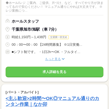
◆ホール/レジ ご案内、ご提供、片づけ、など。 すべてやり方が決ま
ってるので安心ください！ マニュアル通りにやれば大丈夫です。 ※
レジ業務につ...
ホールスタッフ
千葉県旭市/旭駅（車 7分）
時給1,150円～1,438円
交通費一部支給
00：00〜00：00 【24時間募集】 ※1日実働...
■シフト制です。 ・1日2h〜OK ・フルタイ...
もっと見る
求人詳細を見る
[パート・アルバイト]
<主ふ歓迎>2時間〜OK◎マニュアル通りのカ
ンタン作業｜なか卯