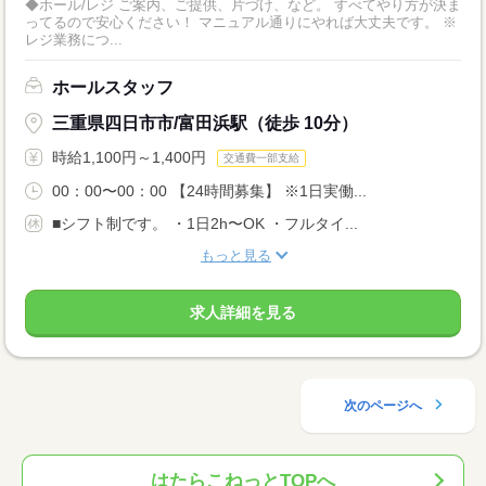
◆ホール/レジ ご案内、ご提供、片づけ、など。 すべてやり方が決ま
ってるので安心ください！ マニュアル通りにやれば大丈夫です。 ※
レジ業務につ...
ホールスタッフ
三重県四日市市/富田浜駅（徒歩 10分）
時給1,100円～1,400円
交通費一部支給
00：00〜00：00 【24時間募集】 ※1日実働...
■シフト制です。 ・1日2h〜OK ・フルタイ...
もっと見る
求人詳細を見る
次のページへ
はたらこねっとTOPへ