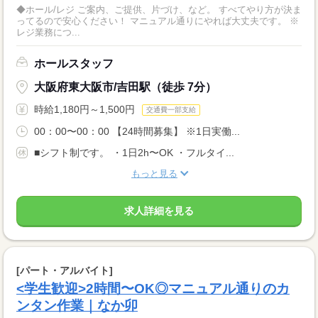
◆ホール/レジ ご案内、ご提供、片づけ、など。 すべてやり方が決ま
ってるので安心ください！ マニュアル通りにやれば大丈夫です。 ※
レジ業務につ...
ホールスタッフ
大阪府東大阪市/吉田駅（徒歩 7分）
時給1,180円～1,500円
交通費一部支給
00：00〜00：00 【24時間募集】 ※1日実働...
■シフト制です。 ・1日2h〜OK ・フルタイ...
もっと見る
求人詳細を見る
[パート・アルバイト]
<学生歓迎>2時間〜OK◎マニュアル通りのカ
ンタン作業｜なか卯