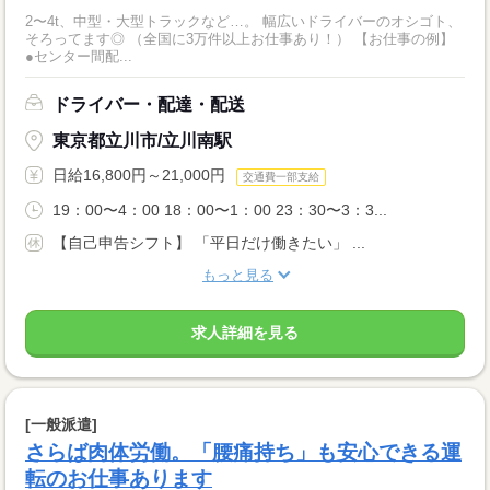
2〜4t、中型・大型トラックなど…。 幅広いドライバーのオシゴト、
そろってます◎ （全国に3万件以上お仕事あり！） 【お仕事の例】
●センター間配...
ドライバー・配達・配送
東京都立川市/立川南駅
日給16,800円～21,000円
交通費一部支給
19：00〜4：00 18：00〜1：00 23：30〜3：3...
【自己申告シフト】 「平日だけ働きたい」 ...
もっと見る
求人詳細を見る
[一般派遣]
さらば肉体労働。「腰痛持ち」も安心できる運
転のお仕事あります