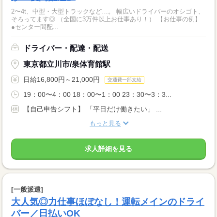
2〜4t、中型・大型トラックなど…。 幅広いドライバーのオシゴト、
そろってます◎ （全国に3万件以上お仕事あり！） 【お仕事の例】
●センター間配...
ドライバー・配達・配送
東京都立川市/泉体育館駅
日給16,800円～21,000円
交通費一部支給
19：00〜4：00 18：00〜1：00 23：30〜3：3...
【自己申告シフト】 「平日だけ働きたい」 ...
もっと見る
求人詳細を見る
[一般派遣]
大人気◎力仕事ほぼなし！運転メインのドライ
バー／日払いOK