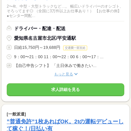
2〜4t、中型・大型トラックなど…。 幅広いドライバーのオシゴト、
そろってます◎ （全国に3万件以上お仕事あり！） 【お仕事の例】
●センター間配...
ドライバー・配達・配送
愛知県名古屋市北区/平安通駅
日給15,750円～19,688円
交通費一部支給
9：00〜21：00 11：00〜22：00 6：00〜17：...
【自己申告シフト】 「土日休みで働きたい...
もっと見る
求人詳細を見る
[一般派遣]
”普通免許”1枚あればOK。2tの運転デビューし
て稼ぐ！/日払い有