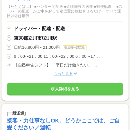
【たとえば…】 ■センター間配送 ■介護施設の送迎 ■郵便配送 ■ス
ーパーの配送（かご車をおして定位置に移動させるだけ） すべて運
転以外は最低...
ドライバー・配達・配送
東京都立川市/立川駅
日給16,800円～21,000円
交通費一部支給
9：00〜21：00 11：00〜22：00 6：00〜17：...
【自己申告シフト】 「平日だけ働きたい」 ...
もっと見る
求人詳細を見る
[一般派遣]
接客・力仕事なしOK。どうかここでは、ご自
愛ください／運転