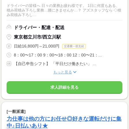
ドライバーの皆様へ 日々の業務お疲れ様です。 1日に何度もある、
積み荷積み下ろし業務…腰にきませんか…？ アズスタッフなら ◇積
み荷積み下ろし...
ドライバー・配達・配送
東京都立川市/西立川駅
日給16,800円～21,000円
交通費一部支給
8：00〜17：00 9：00〜18：00 12：00〜21：...
【自己申告シフト】 「平日だけ働きたい」 ...
もっと見る
求人詳細を見る
[一般派遣]
力仕事は他の方にお任せ◎好きな運転だけに集
中♪日払いあり★