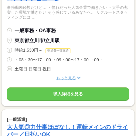
事務職未経験だけど… ・憧れだった人気企業で働きたい ・大手の充
実した環境で働きたい そう感じているあなたへ。 リクルートスタッ
フィングには ...
一般事務・OA事務
東京都立川市/立川駅
時給1,530円～
交通費一部支給
・08：30〜17：00 ・09：00〜17：00 ・09：...
土曜日 日曜日 祝日
もっと見る
求人詳細を見る
[一般派遣]
大人気◎力仕事ほぼなし！運転メインのドライ
バー／日払いOK