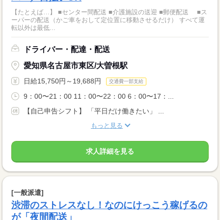
【たとえば…】 ■センター間配送 ■介護施設の送迎 ■郵便配送 ■ス
ーパーの配送（かご車をおして定位置に移動させるだけ） すべて運
転以外は最低...
ドライバー・配達・配送
愛知県名古屋市東区/大曽根駅
日給15,750円～19,688円
交通費一部支給
9：00〜21：00 11：00〜22：00 6：00〜17：...
【自己申告シフト】 「平日だけ働きたい」 ...
もっと見る
求人詳細を見る
[一般派遣]
渋滞のストレスなし！なのにけっこう稼げるの
が「夜間配送」