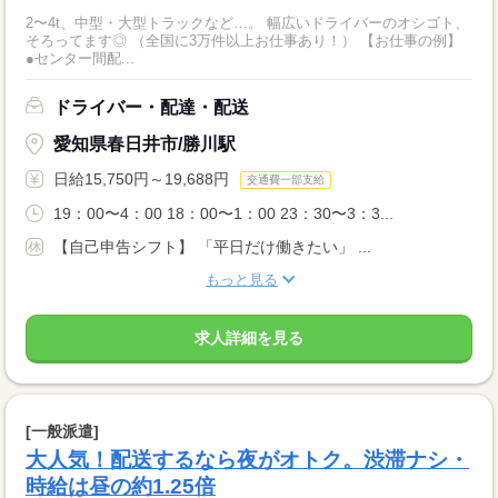
2〜4t、中型・大型トラックなど…。 幅広いドライバーのオシゴト、
そろってます◎ （全国に3万件以上お仕事あり！） 【お仕事の例】
●センター間配...
ドライバー・配達・配送
愛知県春日井市/勝川駅
日給15,750円～19,688円
交通費一部支給
19：00〜4：00 18：00〜1：00 23：30〜3：3...
【自己申告シフト】 「平日だけ働きたい」 ...
もっと見る
求人詳細を見る
[一般派遣]
大人気！配送するなら夜がオトク。渋滞ナシ・
時給は昼の約1.25倍