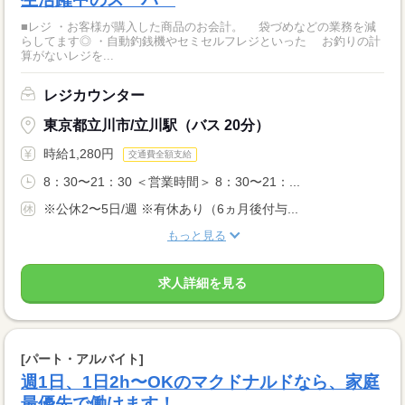
■レジ ・お客様が購入した商品のお会計。 袋づめなどの業務を減
らしてます◎ ・自動釣銭機やセミセルフレジといった お釣りの計
算がないレジを...
レジカウンター
東京都立川市/立川駅（バス 20分）
時給1,280円
交通費全額支給
8：30〜21：30 ＜営業時間＞ 8：30〜21：...
※公休2〜5日/週 ※有休あり（6ヵ月後付与...
もっと見る
求人詳細を見る
[パート・アルバイト]
週1日、1日2h〜OKのマクドナルドなら、家庭
最優先で働けます！