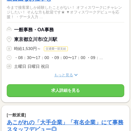
今まで接客業しか経験したことがない！ オフィスワークにチャレン
ジしたい！ そんな方も歓迎です★ ▼オフィスワークデビューを応
援！ ・データ入力 ...
一般事務・OA事務
東京都立川市/立川駅
時給1,530円～
交通費一部支給
・08：30〜17：00 ・09：00〜17：00 ・09：...
土曜日 日曜日 祝日
もっと見る
求人詳細を見る
[一般派遣]
あこがれの「大手企業」「有名企業」にて事務
スタッフデビュー◎