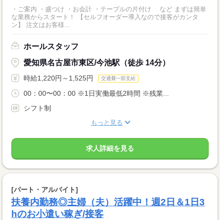
・ご案内 ・盛つけ ・お会計 ・テーブルの片付け など まずは簡単
な業務からスタート！ 【セルフオーダー導入なので接客がカンタ
ン】 注文はお客様...
ホールスタッフ
愛知県名古屋市東区/今池駅（徒歩 14分）
時給1,220円～1,525円
交通費一部支給
00：00〜00：00 ※1日実働最低2時間 ※残業...
シフト制
もっと見る
求人詳細を見る
[パート・アルバイト]
扶養内勤務◎主婦（夫）活躍中！週2日＆1日3
hのお小遣い稼ぎ/接客