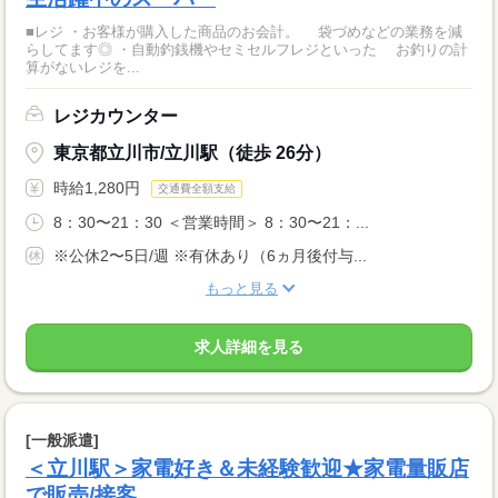
■レジ ・お客様が購入した商品のお会計。 袋づめなどの業務を減
らしてます◎ ・自動釣銭機やセミセルフレジといった お釣りの計
算がないレジを...
レジカウンター
東京都立川市/立川駅（徒歩 26分）
時給1,280円
交通費全額支給
8：30〜21：30 ＜営業時間＞ 8：30〜21：...
※公休2〜5日/週 ※有休あり（6ヵ月後付与...
もっと見る
求人詳細を見る
[一般派遣]
＜立川駅＞家電好き＆未経験歓迎★家電量販店
で販売/接客