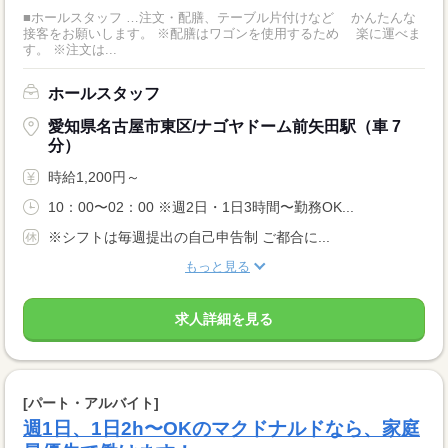
■ホールスタッフ …注文・配膳、テーブル片付けなど かんたんな
接客をお願いします。 ※配膳はワゴンを使用するため 楽に運べま
す。 ※注文は...
ホールスタッフ
愛知県名古屋市東区/ナゴヤドーム前矢田駅（車 7
分）
時給1,200円～
10：00〜02：00 ※週2日・1日3時間〜勤務OK...
※シフトは毎週提出の自己申告制 ご都合に...
もっと見る
求人詳細を見る
[パート・アルバイト]
週1日、1日2h〜OKのマクドナルドなら、家庭