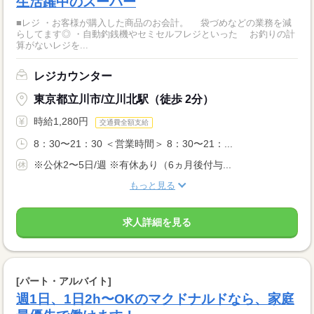
生活躍中のスーパー
■レジ ・お客様が購入した商品のお会計。 袋づめなどの業務を減
らしてます◎ ・自動釣銭機やセミセルフレジといった お釣りの計
算がないレジを...
レジカウンター
東京都立川市/立川北駅（徒歩 2分）
時給1,280円
交通費全額支給
8：30〜21：30 ＜営業時間＞ 8：30〜21：...
※公休2〜5日/週 ※有休あり（6ヵ月後付与...
もっと見る
求人詳細を見る
[パート・アルバイト]
週1日、1日2h〜OKのマクドナルドなら、家庭