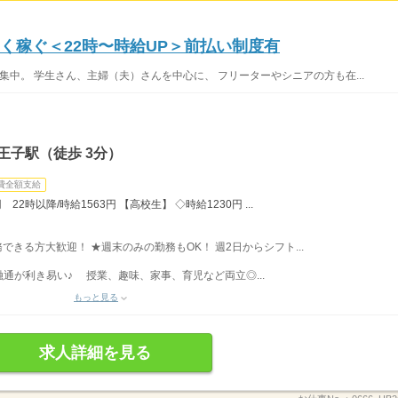
く稼ぐ＜22時〜時給UP＞前払い制度有
集中。 学生さん、主婦（夫）さんを中心に、 フリーターやシニアの方も在...
王子駅（徒歩 3分）
費全額支給
22時以降/時給1563円 【高校生】 ◇時給1230円 ...
勤務できる方大歓迎！ ★週末のみの勤務もOK！ 週2日からシフト...
通が利き易い♪ 授業、趣味、家事、育児など両立◎...
もっと見る
求人詳細を見る