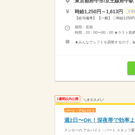
東京都府中市/京王線府中駅
時給1,250円～1,613円
交通
【給与備考】 【一般】 ◇時給1250円 
期間：長期
時間：20：00〜00：00 ★ラスト
★みんなでシフトを調整するので、融
1週間以内公開
＼オススメ!／
パート・アルバイト
週2日〜OK！深夜帯で効率よ
スシローの アルバイト・パート スタッフ募