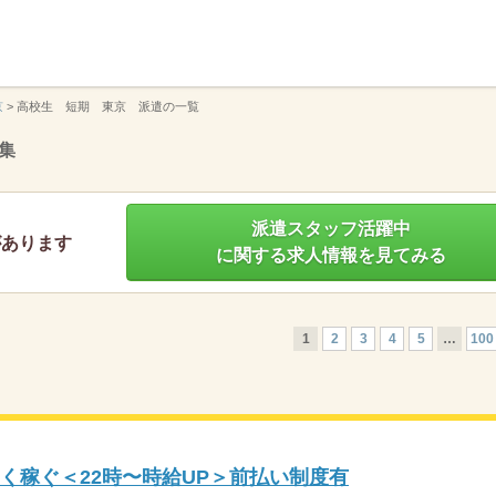
】
京
>
高校生 短期 東京 派遣の一覧
集
派遣スタッフ活躍中
があります
に関する求人情報を見てみる
1
2
3
4
5
…
100
く稼ぐ＜22時〜時給UP＞前払い制度有