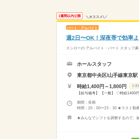
1週間以内公開
＼オススメ!／
パート・アルバイト
週2日〜OK！深夜帯で効率よ
スシローの アルバイト・パート スタッフ募
ホールスタッフ
東京都中央区/山手線東京駅
時給1,400円～1,800円
交通
【給与備考】 【一般】 ◇時給1400円 
期間：長期
時間：20：00〜23：30 ★ラスト勤
★みんなでシフトを調整するので、融