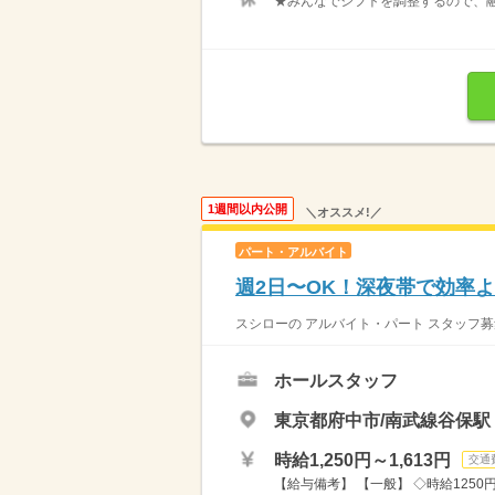
★みんなでシフトを調整するので、融
1週間以内公開
＼オススメ!／
パート・アルバイト
週2日〜OK！深夜帯で効率よ
スシローの アルバイト・パート スタッフ募
ホールスタッフ
東京都府中市/南武線谷保駅（
時給1,250円～1,613円
交通
【給与備考】 【一般】 ◇時給1250円 