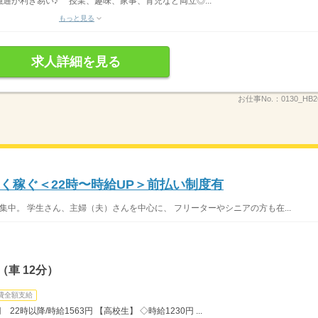
通が利き易い♪ 授業、趣味、家事、育児など両立◎...
もっと見る
求人詳細を見る
お仕事No.：
0130_HB
く稼ぐ＜22時〜時給UP＞前払い制度有
集中。 学生さん、主婦（夫）さんを中心に、 フリーターやシニアの方も在...
車 12分）
費全額支給
22時以降/時給1563円 【高校生】 ◇時給1230円 ...