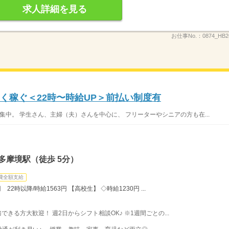
求人詳細を見る
お仕事No.：
0874_HB
く稼ぐ＜22時〜時給UP＞前払い制度有
集中。 学生さん、主婦（夫）さんを中心に、 フリーターやシニアの方も在...
多摩境駅（徒歩 5分）
費全額支給
22時以降/時給1563円 【高校生】 ◇時給1230円 ...
務できる方大歓迎！ 週2日からシフト相談OK♪ ※1週間ごとの...