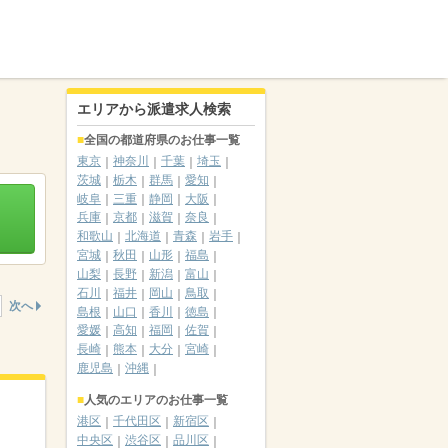
エリアから派遣求人検索
全国の都道府県のお仕事一覧
東京
神奈川
千葉
埼玉
茨城
栃木
群馬
愛知
岐阜
三重
静岡
大阪
兵庫
京都
滋賀
奈良
和歌山
北海道
青森
岩手
宮城
秋田
山形
福島
山梨
長野
新潟
富山
石川
福井
岡山
鳥取
次へ
島根
山口
香川
徳島
愛媛
高知
福岡
佐賀
長崎
熊本
大分
宮崎
鹿児島
沖縄
人気のエリアのお仕事一覧
港区
千代田区
新宿区
中央区
渋谷区
品川区