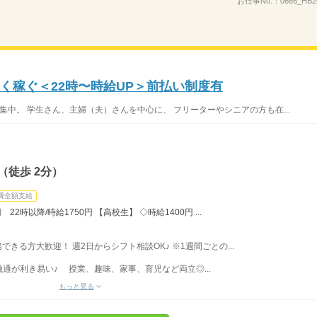
お仕事No.：
0666_HB
く稼ぐ＜22時〜時給UP＞前払い制度有
集中。 学生さん、主婦（夫）さんを中心に、 フリーターやシニアの方も在...
（徒歩 2分）
費全額支給
22時以降/時給1750円 【高校生】 ◇時給1400円 ...
務できる方大歓迎！ 週2日からシフト相談OK♪ ※1週間ごとの...
通が利き易い♪ 授業、趣味、家事、育児など両立◎...
もっと見る