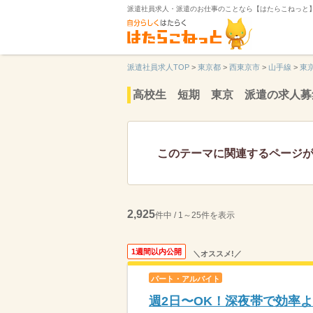
派遣社員求人・派遣のお仕事のことなら【はたらこねっと
派遣社員求人TOP
>
東京都
>
西東京市
>
山手線
>
東
高校生 短期 東京 派遣の求人募
このテーマに関連するページ
2,925
件中 / 1～25件を表示
1週間以内公開
＼オススメ!／
パート・アルバイト
週2日〜OK！深夜帯で効率よ