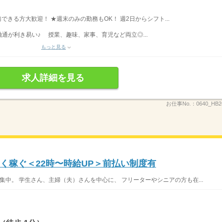
勤務できる方大歓迎！ ★週末のみの勤務もOK！ 週2日からシフト...
通が利き易い♪ 授業、趣味、家事、育児など両立◎...
もっと見る
求人詳細を見る
お仕事No.：
0640_HB
く稼ぐ＜22時〜時給UP＞前払い制度有
集中。 学生さん、主婦（夫）さんを中心に、 フリーターやシニアの方も在...