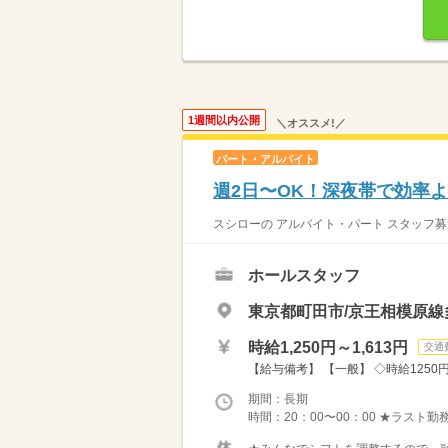
1週間以内公開
＼オススメ!／
パート・アルバイト
週2日〜OK！深夜帯で効率よ
スシローの アルバイト・パート スタッフ募
ホールスタッフ
東京都町田市/京王相模原線
時給1,250円～1,613円
交通
【給与備考】 【一般】 ◇時給1250円 
期間：長期
時間：20：00〜00：00 ★ラスト勤