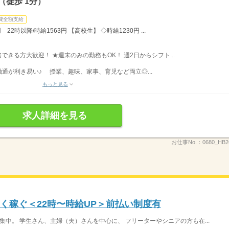
（徒歩 1分）
費全額支給
22時以降/時給1563円 【高校生】 ◇時給1230円 ...
勤務できる方大歓迎！ ★週末のみの勤務もOK！ 週2日からシフト...
通が利き易い♪ 授業、趣味、家事、育児など両立◎...
もっと見る
求人詳細を見る
お仕事No.：
0680_HB
く稼ぐ＜22時〜時給UP＞前払い制度有
集中。 学生さん、主婦（夫）さんを中心に、 フリーターやシニアの方も在...