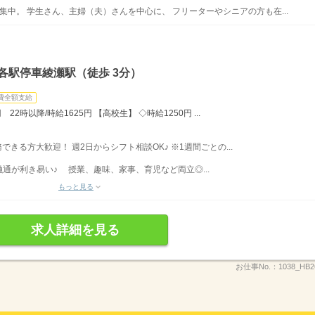
集中。 学生さん、主婦（夫）さんを中心に、 フリーターやシニアの方も在...
各駅停車綾瀬駅（徒歩 3分）
費全額支給
22時以降/時給1625円 【高校生】 ◇時給1250円 ...
務できる方大歓迎！ 週2日からシフト相談OK♪ ※1週間ごとの...
通が利き易い♪ 授業、趣味、家事、育児など両立◎...
もっと見る
求人詳細を見る
お仕事No.：
1038_HB