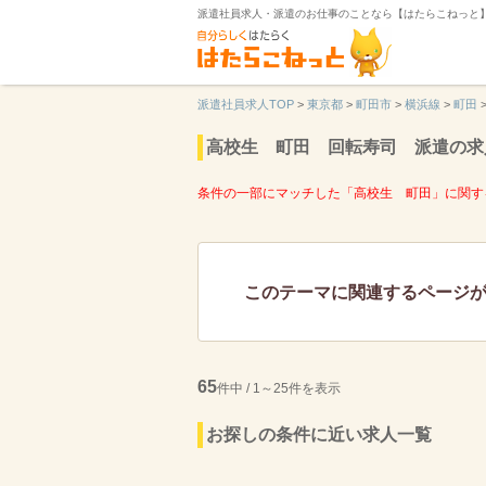
派遣社員求人・派遣のお仕事のことなら【はたらこねっと
派遣社員求人TOP
>
東京都
>
町田市
>
横浜線
>
町田
高校生 町田 回転寿司 派遣の求
条件の一部にマッチした「高校生 町田」に関す
このテーマに関連するページ
65
件中 / 1～25件を表示
お探しの条件に近い求人一覧