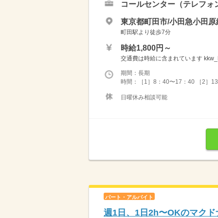
コールセンター（テレフォ
東京都町田市/小田急小田原
町田駅より徒歩7分
時給1,800円～
交通費は時給に含まれています kkw_bc
期間：長期
時間：［1］8：40〜17：40 ［2］1
日曜休み相談可能
パート・アルバイト
週1日、1日2h〜OKのマク