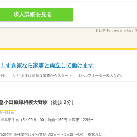
求人詳細を見る
お仕事No.：
mara_sukiya
K！すき家なら家事と両立して働けます
片付け など まずは簡単な業務からスタート！ 【セルフオーダー導入なの...
急小田原線相模大野駅（徒歩 2分）
費一部支給
早朝手当（5：00-9：00）時給+150円 ※深夜（22時〜...
最低2時間 ※残業代は全額支給 週2日〜・1日2h〜OK！ ※状況に...