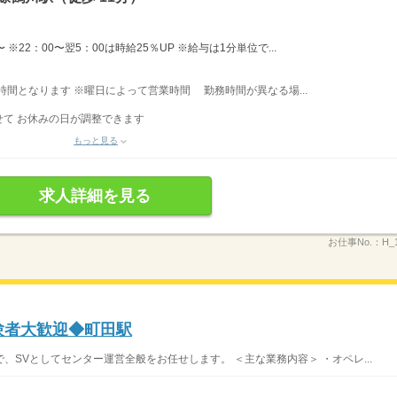
※22：00〜翌5：00は時給25％UP ※給与は1分単位で...
業時間となります ※曜日によって営業時間 勤務時間が異なる場...
て お休みの日が調整できます
もっと見る
求人詳細を見る
お仕事No.：
H_
験者大歓迎◆町田駅
SVとしてセンター運営全般をお任せします。 ＜主な業務内容＞ ・オペレ...