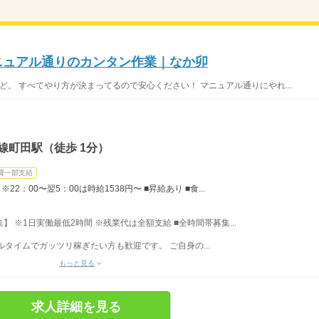
マニュアル通りのカンタン作業｜なか卯
ど。 すべてやり方が決まってるので安心ください！ マニュアル通りにやれ...
線町田駅（徒歩 1分）
費一部支給
22：00〜翌5：00は時給1538円〜 ■昇給あり ■食...
募集】 ※1日実働最低2時間 ※残業代は全額支給 ■全時間帯募集...
フルタイムでガッツリ稼ぎたい方も歓迎です。 ご自身の...
もっと見る
求人詳細を見る