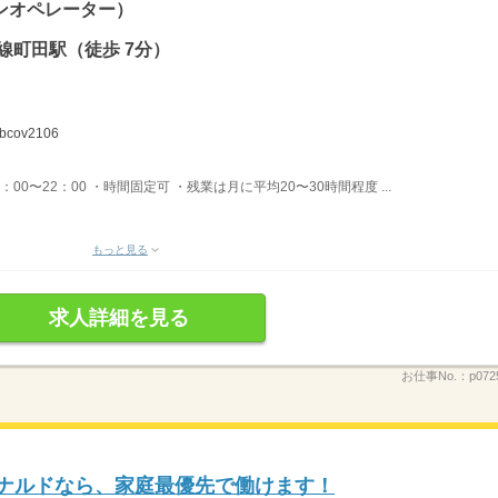
ンオペレーター）
線町田駅（徒歩 7分）
ov2106
3：00〜22：00 ・時間固定可 ・残業は月に平均20〜30時間程度 ...
もっと見る
求人詳細を見る
お仕事No.：
p072
ドナルドなら、家庭最優先で働けます！