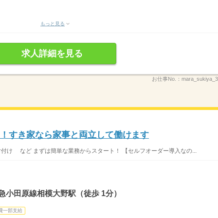
もっと見る
求人詳細を見る
お仕事No.：
mara_sukiya
K！すき家なら家事と両立して働けます
片付け など まずは簡単な業務からスタート！ 【セルフオーダー導入なの...
急小田原線相模大野駅（徒歩 1分）
費一部支給