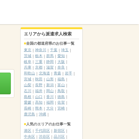
エリアから派遣求人検索
全国の都道府県のお仕事一覧
東京
神奈川
千葉
埼玉
茨城
栃木
群馬
愛知
岐阜
三重
静岡
大阪
兵庫
京都
滋賀
奈良
和歌山
北海道
青森
岩手
宮城
秋田
山形
福島
山梨
長野
新潟
富山
石川
福井
岡山
鳥取
島根
山口
香川
徳島
愛媛
高知
福岡
佐賀
長崎
熊本
大分
宮崎
鹿児島
沖縄
人気のエリアのお仕事一覧
港区
千代田区
新宿区
中央区
渋谷区
品川区