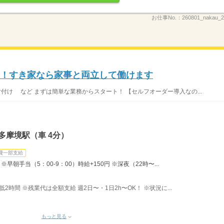
お仕事No.：
260801_nakau
K！すき家なら家事と両立して働けます
片付け など まずは簡単な業務からスタート！ 【セルフオーダー導入なの...
多摩境駅（車 4分）
費一部支給
早朝手当（5：00-9：00）時給+150円 ※深夜（22時〜...
最低2時間 ※残業代は全額支給 週2日〜・1日2h〜OK！ ※状況に...
もっと見る