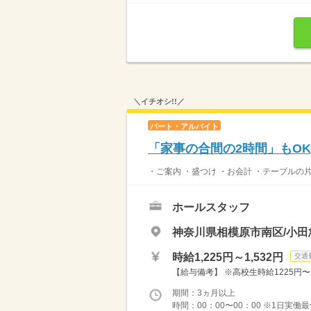
＼イチオシ!!／
パート・アルバイト
「家事の合間の2時間」もO
・ご案内 ・盛つけ ・お会計 ・テーブルの
ホールスタッフ
神奈川県相模原市南区/小田
時給1,225円～1,532円
交通
【給与備考】 ※高校生時給1225円〜 ※
期間：3ヵ月以上
時間：00：00〜00：00 ※1日実働