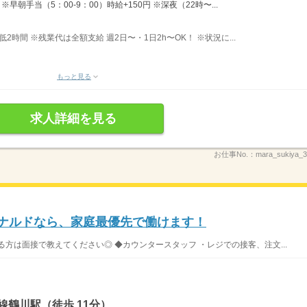
早朝手当（5：00-9：00）時給+150円 ※深夜（22時〜...
最低2時間 ※残業代は全額支給 週2日〜・1日2h〜OK！ ※状況に...
もっと見る
求人詳細を見る
お仕事No.：
mara_sukiya
ドナルドなら、家庭最優先で働けます！
方は面接で教えてください◎ ◆カウンタースタッフ ・レジでの接客、注文...
線鶴川駅（徒歩 11分）