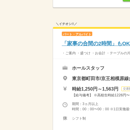
＼イチオシ!!／
パート・アルバイト
「家事の合間の2時間」もO
・ご案内 ・盛つけ ・お会計 ・テーブルの
ホールスタッフ
東京都町田市/京王相模原線
時給1,250円～1,563円
交通
【給与備考】 ※高校生時給1226円〜 ※
期間：3ヵ月以上
時間：00：00〜00：00 ※1日実働
シフト制