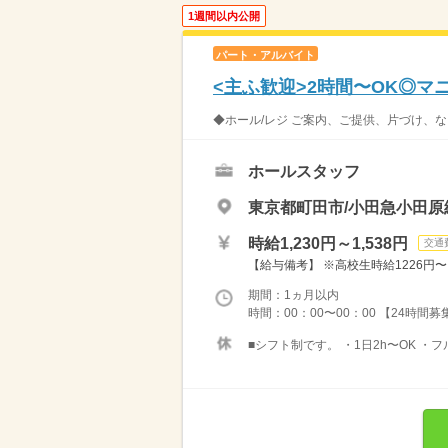
1週間以内公開
パート・アルバイト
<主ふ歓迎>2時間〜OK◎
◆ホール/レジ ご案内、ご提供、片づけ、な
ホールスタッフ
東京都町田市/小田急小田原
時給1,230円～1,538円
交通
【給与備考】 ※高校生時給1226円〜 ※
期間：1ヵ月以内
時間：00：00〜00：00 【24時間
■シフト制です。 ・1日2h〜OK ・