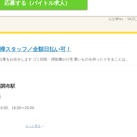
応募する（バイトル求人）
お仕事No.：
SK23
掃スタッフ／全額日払い可！
事をお任せします ゴミ回収・掃除機がけ等 重いものを持ったりすることは...
園調布駅
円
6:00、18:00〜20:00
もっと見る