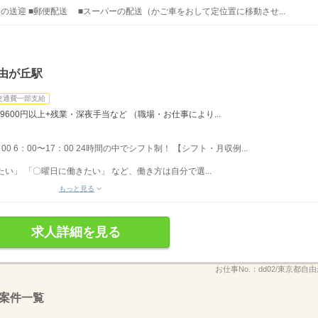
設の送迎 ■郵便配送 ■スーパーの配送（かご車をおして定位置に移動させ...
由が丘駅
交通費一部支給
9600円以上+残業・深夜手当など （職場・お仕事により...
：00 6：00〜17：00 24時間の中でシフト制！ 【シフト・月収例...
い」 「〇曜日に働きたい」 など、働き方は自分で選...
もっと見る
求人詳細を見る
お仕事No.：
dd02/東京都自由
案件一覧