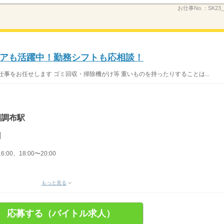
お仕事No.：
SK23
アも活躍中！勤務シフトも応相談！
事をお任せします ゴミ回収・掃除機がけ等 重いものを持ったりすることは...
園調布駅
円
6:00、18:00〜20:00
もっと見る
応募する（バイトル求人）