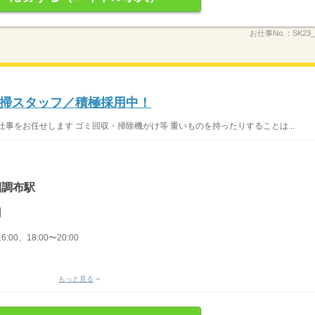
お仕事No.：
SK23
掃スタッフ／積極採用中！
事をお任せします ゴミ回収・掃除機がけ等 重いものを持ったりすることは...
園調布駅
円
6:00、18:00〜20:00
もっと見る