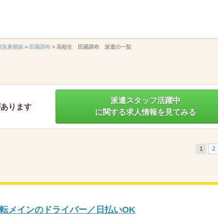
】
東急東横線
>
田園調布
>
高校生 田園調布 派遣の一覧
派遣スタッフ活躍中
があります
に関する求人情報を見てみる
1
2
転メインのドライバー／日払いOK