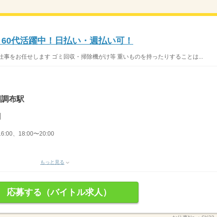
・60代活躍中！日払い・週払い可！
事をお任せします ゴミ回収・掃除機がけ等 重いものを持ったりすることは...
園調布駅
円
6:00、18:00〜20:00
もっと見る
応募する（バイトル求人）