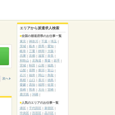
エリアから派遣求人検索
全国の都道府県のお仕事一覧
東京
神奈川
千葉
埼玉
茨城
栃木
群馬
愛知
岐阜
三重
静岡
大阪
兵庫
京都
滋賀
奈良
和歌山
北海道
青森
岩手
宮城
秋田
山形
福島
山梨
長野
新潟
富山
石川
福井
岡山
鳥取
次へ
島根
山口
香川
徳島
愛媛
高知
福岡
佐賀
長崎
熊本
大分
宮崎
鹿児島
沖縄
人気のエリアのお仕事一覧
港区
千代田区
新宿区
中央区
渋谷区
品川区