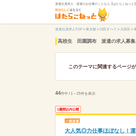
派遣社員求人・派遣のお仕事のことなら【はたらこねっと
派遣社員求人TOP
>
東京都
>
23区すべて
>
大田区
>
高校生 田園調布 派遣の求人募集
このテーマに関連するページ
44
件中 / 1～25件を表示
1週間以内公開
一般派遣
大人気◎力仕事ほぼなし！運