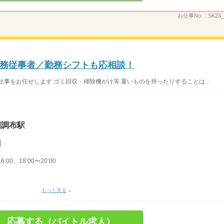
お仕事No.：
SK23
務従事者／勤務シフトも応相談！
事をお任せします ゴミ回収・掃除機がけ等 重いものを持ったりすることは...
園調布駅
円
6:00、18:00〜20:00
もっと見る
応募する（バイトル求人）