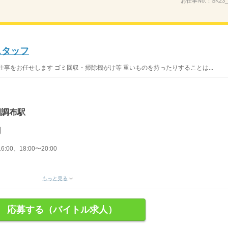
お仕事No.：
SK23
スタッフ
事をお任せします ゴミ回収・掃除機がけ等 重いものを持ったりすることは...
園調布駅
円
6:00、18:00〜20:00
もっと見る
応募する（バイトル求人）