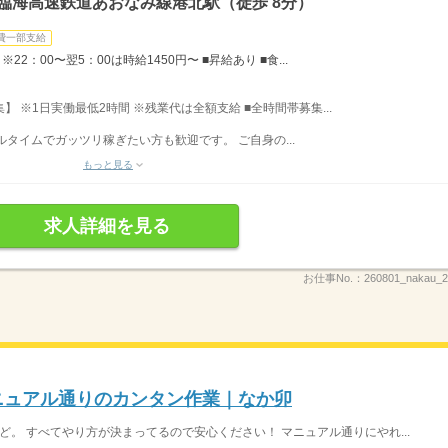
臨海高速鉄道あおなみ線港北駅（徒歩 8分）
費一部支給
22：00〜翌5：00は時給1450円〜 ■昇給あり ■食...
募集】 ※1日実働最低2時間 ※残業代は全額支給 ■全時間帯募集...
フルタイムでガッツリ稼ぎたい方も歓迎です。 ご自身の...
もっと見る
求人詳細を見る
お仕事No.：
260801_nakau
マニュアル通りのカンタン作業｜なか卯
ど。 すべてやり方が決まってるので安心ください！ マニュアル通りにやれ...