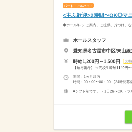
パート・アルバイト
<主ふ歓迎>2時間〜OK◎
◆ホール/レジ ご案内、ご提供、片づけ、な
ホールスタッフ
愛知県名古屋市中区/東山線
時給1,200円～1,500円
交通
【給与備考】 ※高校生時給1140円〜 ※
期間：1ヵ月以内
時間：00：00〜00：00 【24時間
■シフト制です。 ・1日2h〜OK ・