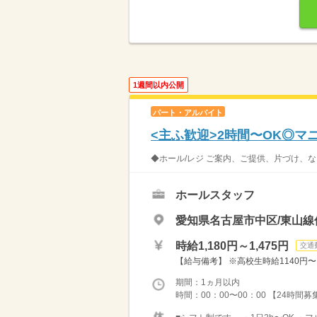
1週間以内公開
パート・アルバイト
<主ふ歓迎>2時間〜OK◎
◆ホール/レジ ご案内、ご提供、片づけ、な
ホールスタッフ
愛知県名古屋市中区/東山線
時給1,180円～1,475円
交通
【給与備考】 ※高校生時給1140円〜 ※
期間：1ヵ月以内
時間：00：00〜00：00 【24時間