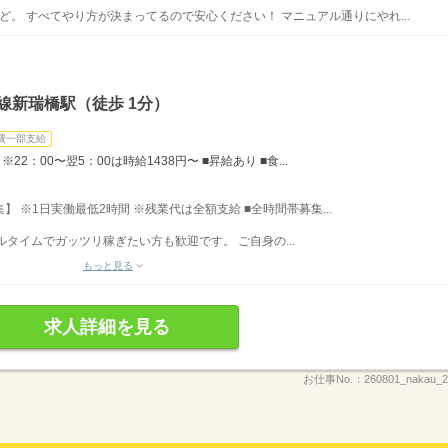
ど。 すべてやり方が決まってるので安心ください！ マニュアル通りにやれ...
線新瑞橋駅（徒歩 1分）
費一部支給
22：00〜翌5：00は時給1438円〜 ■昇給あり ■食...
募集】 ※1日実働最低2時間 ※残業代は全額支給 ■全時間帯募集...
フルタイムでガッツリ稼ぎたい方も歓迎です。 ご自身の...
もっと見る
求人詳細を見る
お仕事No.：
260801_nakau