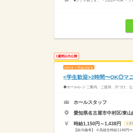
■シフト制です。 ・1日2h〜OK ・
1週間以内公開
パート・アルバイト
<学生歓迎>2時間〜OK◎
◆ホール/レジ ご案内、ご提供、片づけ、な
ホールスタッフ
愛知県名古屋市中村区/東山
時給1,150円～1,438円
交通
【給与備考】 ※高校生時給1140円〜 ※