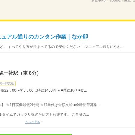
お仕事No.：
260801_nakau
マニュアル通りのカンタン作業｜なか卯
ど。 すべてやり方が決まってるので安心ください！ マニュアル通りにやれ...
線一社駅（車 8分）
費一部支給
22：00〜翌5：00は時給1450円〜 ■昇給あり ■食...
募集】 ※1日実働最低2時間 ※残業代は全額支給 ■全時間帯募集...
フルタイムでガッツリ稼ぎたい方も歓迎です。 ご自身の...
もっと見る