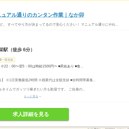
マニュアル通りのカンタン作業｜なか卯
ど。 すべてやり方が決まってるので安心ください！ マニュアル通りにやれ...
栄駅（徒歩 6分）
費一部支給
22：00〜翌5：00は時給1500円〜 ■昇給あり ■食...
募集】 ※1日実働最低2時間 ※残業代は全額支給 ■全時間帯募集...
フルタイムでガッツリ稼ぎたい方も歓迎です。 ご自身の...
もっと見る
求人詳細を見る