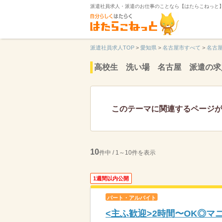
派遣社員求人・派遣のお仕事のことなら【はたらこねっと
派遣社員求人TOP
>
愛知県
>
名古屋市すべて
>
名古
高校生 洗い場 名古屋 派遣の求
このテーマに関連するページ
10
件中 / 1～10件を表示
1週間以内公開
パート・アルバイト
<主ふ歓迎>2時間〜OK◎