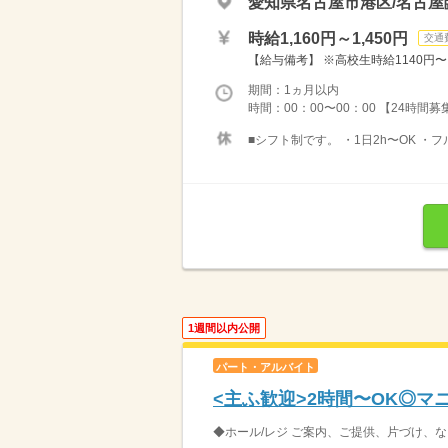
愛知県名古屋市港区/名古屋
時給1,160円～1,450円
交通
【給与備考】 ※高校生時給1140円〜 ※
期間：1ヵ月以内
時間：00：00〜00：00 【24時間
■シフト制です。 ・1日2h〜OK ・
1週間以内公開
パート・アルバイト
<主ふ歓迎>2時間〜OK◎
◆ホール/レジ ご案内、ご提供、片づけ、な