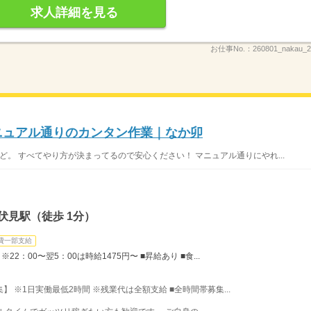
求人詳細を見る
お仕事No.：
260801_nakau
マニュアル通りのカンタン作業｜なか卯
ど。 すべてやり方が決まってるので安心ください！ マニュアル通りにやれ...
伏見駅（徒歩 1分）
費一部支給
22：00〜翌5：00は時給1475円〜 ■昇給あり ■食...
募集】 ※1日実働最低2時間 ※残業代は全額支給 ■全時間帯募集...