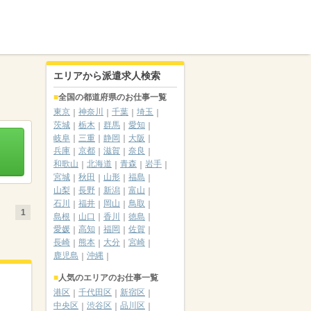
エリアから派遣求人検索
全国の都道府県のお仕事一覧
東京
神奈川
千葉
埼玉
茨城
栃木
群馬
愛知
岐阜
三重
静岡
大阪
兵庫
京都
滋賀
奈良
和歌山
北海道
青森
岩手
宮城
秋田
山形
福島
山梨
長野
新潟
富山
石川
福井
岡山
鳥取
1
島根
山口
香川
徳島
愛媛
高知
福岡
佐賀
長崎
熊本
大分
宮崎
鹿児島
沖縄
人気のエリアのお仕事一覧
港区
千代田区
新宿区
中央区
渋谷区
品川区