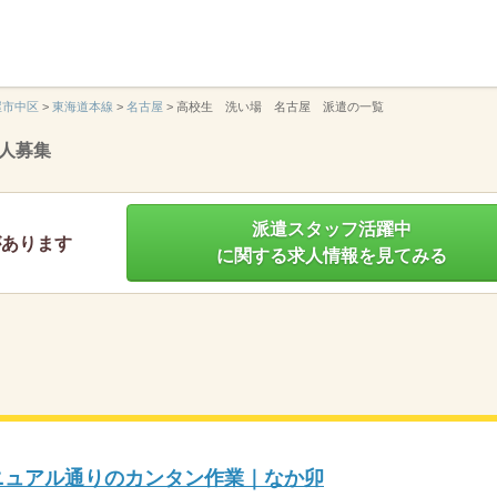
】
屋市中区
>
東海道本線
>
名古屋
>
高校生 洗い場 名古屋 派遣の一覧
人募集
派遣スタッフ活躍中
があります
に関する求人情報を見てみる
マニュアル通りのカンタン作業｜なか卯