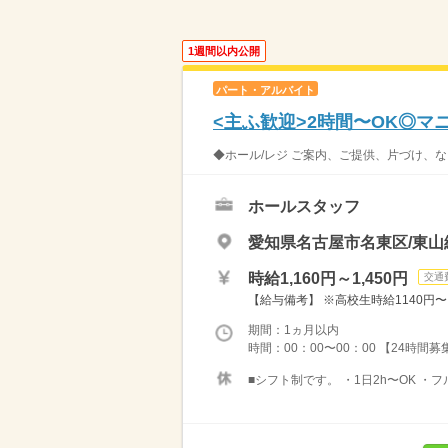
1週間以内公開
パート・アルバイト
<主ふ歓迎>2時間〜OK◎
◆ホール/レジ ご案内、ご提供、片づけ、な
ホールスタッフ
愛知県名古屋市名東区/東山
時給1,160円～1,450円
交通
【給与備考】 ※高校生時給1140円〜 ※
期間：1ヵ月以内
時間：00：00〜00：00 【24時間
■シフト制です。 ・1日2h〜OK ・