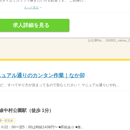
フルタイムでガッツリ稼ぎたい方も歓迎です。 ご自身の...
もっと見る
求人詳細を見る
お仕事No.：
260801_nakau
マニュアル通りのカンタン作業｜なか卯
ど。 すべてやり方が決まってるので安心ください！ マニュアル通りにやれ...
線中村公園駅（徒歩 1分）
費一部支給
22：00〜翌5：00は時給1438円〜 ■昇給あり ■食...