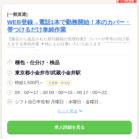
1週間以内公開
[一般派遣]
WEB登録→電話1本で勤務開始！本のカバー・
帯つけるだけ単純作業
【書店から返品された新刊書籍の管理作業】 カバーや帯等の付け替
えをする単純作業 ▼他にもお仕事いろいろあります ￣￣￣￣￣￣￣
￣￣￣￣￣￣￣...
梱包・仕分け・検品
東京都小金井市/武蔵小金井駅
時給1,500円～
交通費一部支給
09：00〜17：00 09：00〜15：00 17：00〜22...
シフト自己申告制 月曜日・水曜日・金曜日...
もっと見る
求人詳細を見る