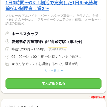
1日3時間〜OK！朝活で充実した1日を★給与
前払い制度有！週2〜
スシローの アルバイト・パート スタッフ募集中。 学生さん、主婦
（夫）さんを中心に、 フリーターやシニアの方も在籍。 オーダーや
調理の自動化、 ...
ホールスタッフ
愛知県名古屋市守山区/高蔵寺駅（車 5分）
時給1,200円～1,550円
交通費全額支給
09：00〜14：00 ＼朝〜14時くらいまで勤務...
★みんなでシフトを調整するので、融通が利...
もっと見る
求人詳細を見る
1週間以内公開
[パート・アルバイト]