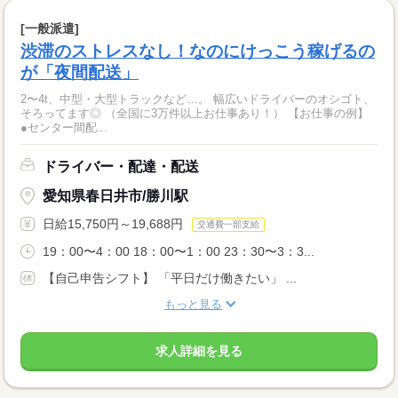
[一般派遣]
渋滞のストレスなし！なのにけっこう稼げるの
が「夜間配送」
2〜4t、中型・大型トラックなど…。 幅広いドライバーのオシゴト、
そろってます◎ （全国に3万件以上お仕事あり！） 【お仕事の例】
●センター間配...
ドライバー・配達・配送
愛知県春日井市/勝川駅
日給15,750円～19,688円
交通費一部支給
19：00〜4：00 18：00〜1：00 23：30〜3：3...
【自己申告シフト】 「平日だけ働きたい」 ...
もっと見る
求人詳細を見る