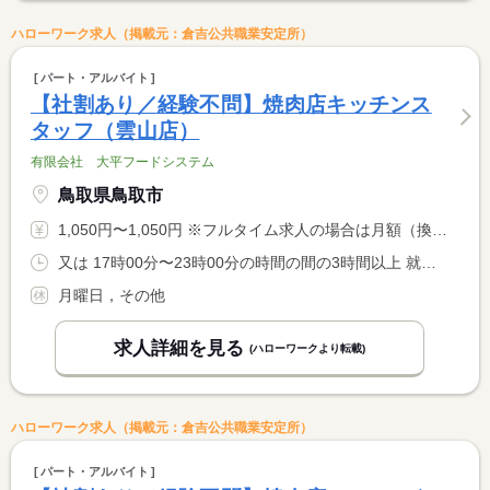
ハローワーク求人（掲載元：倉吉公共職業安定所）
パート・アルバイト
【社割あり／経験不問】焼肉店キッチンス
タッフ（雲山店）
有限会社 大平フードシステム
鳥取県鳥取市
1,050円〜1,050円 ※フルタイム求人の場合は月額（換算額）、パート求人の場合は時間額を表示しています。
又は 17時00分〜23時00分の時間の間の3時間以上 就業時間に関する特記事項 １日３〜５時間程度の勤務。 <BR> ２２時以降は１８歳以上の勤務（労基法第６１条） <BR> 勤務時間や勤務日数はご相談下さい。
月曜日，その他
求人詳細を見る
(ハローワークより転載)
ハローワーク求人（掲載元：倉吉公共職業安定所）
パート・アルバイト