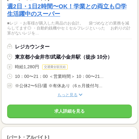
週2日・1日2時間〜OK！学業との両立も◎学
生活躍中のスーパー
■レジ ・お客様が購入した商品のお会計。 袋づめなどの業務を減
らしてます◎ ・自動釣銭機やセミセルフレジといった お釣りの計
算がないレジを...
レジカウンター
東京都小金井市/武蔵小金井駅（徒歩 10分）
時給1,280円
交通費全額支給
10：00〜21：00 ＜営業時間＞ 10：00〜21...
※公休2〜5日/週 ※有休あり（6ヵ月後付与...
もっと見る
求人詳細を見る
[パート・アルバイト]