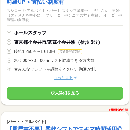
時給UP＞前払い制度有
スシローの アルバイト・パート スタッフ募集中。 学生さん、主婦
（夫）さんを中心に、 フリーターやシニアの方も在籍。 オーダーや
調理の自動化、 ...
ホールスタッフ
東京都小金井市/武蔵小金井駅（徒歩 5分）
時給1,250円～1,613円
交通費全額支給
20：00〜23：00 ★ラスト勤務できる方大歓...
★みんなでシフトを調整するので、融通が利...
もっと見る
求人詳細を見る
1週間以内公開
[パート・アルバイト]
【履歴書不要】柔軟シフトでスキマ時間活用◎