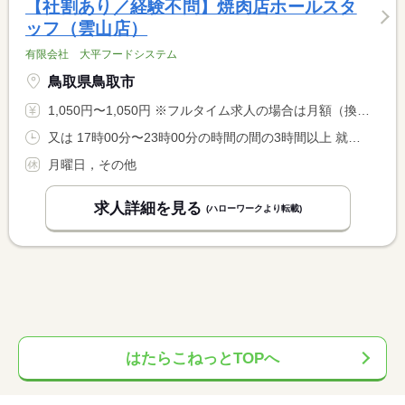
【社割あり／経験不問】焼肉店ホールスタ
ッフ（雲山店）
有限会社 大平フードシステム
鳥取県鳥取市
1,050円〜1,050円 ※フルタイム求人の場合は月額（換算額）、パート求人の場合は時間額を表示しています。
又は 17時00分〜23時00分の時間の間の3時間以上 就業時間に関する特記事項 １日３〜５時間の勤務 <BR> ２２時以降は１８歳以上の勤務（労基法第６１条） <BR> 勤務時間や勤務日数はご相談下さい
月曜日，その他
求人詳細を見る
(ハローワークより転載)
はたらこねっとTOPへ