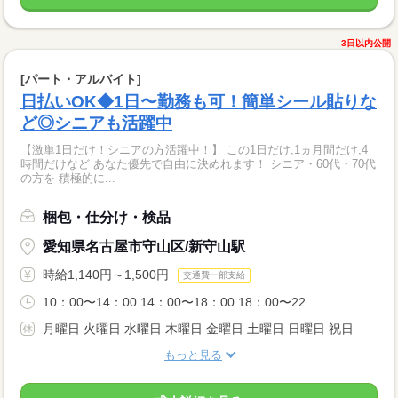
3日以内公開
[パート・アルバイト]
日払いOK◆1日〜勤務も可！簡単シール貼りな
ど◎シニアも活躍中
【激単1日だけ！シニアの方活躍中！】 この1日だけ,1ヵ月間だけ,4
時間だけなど あなた優先で自由に決めれます！ シニア・60代・70代
の方を 積極的に...
梱包・仕分け・検品
愛知県名古屋市守山区/新守山駅
時給1,140円～1,500円
交通費一部支給
10：00〜14：00 14：00〜18：00 18：00〜22...
月曜日 火曜日 水曜日 木曜日 金曜日 土曜日 日曜日 祝日
もっと見る