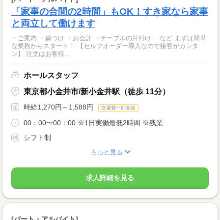
「家事の合間の2時間」もOK！すき家なら家事
と両立して働けます
・ご案内 ・盛つけ ・お会計 ・テーブルの片付け など まずは簡単
な業務からスタート！ 【セルフオーダー導入なので接客がカンタ
ン】 注文はお客様...
ホールスタッフ
東京都小金井市/新小金井駅（徒歩 11分）
時給1,270円～1,588円
交通費一部支給
00：00〜00：00 ※1日実働最低2時間 ※残業...
シフト制
もっと見る
求人詳細を見る
[パート・アルバイト]