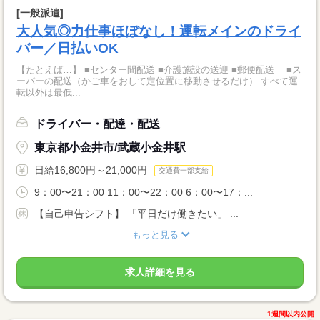
[一般派遣]
大人気◎力仕事ほぼなし！運転メインのドライ
バー／日払いOK
【たとえば…】 ■センター間配送 ■介護施設の送迎 ■郵便配送 ■ス
ーパーの配送（かご車をおして定位置に移動させるだけ） すべて運
転以外は最低...
ドライバー・配達・配送
東京都小金井市/武蔵小金井駅
日給16,800円～21,000円
交通費一部支給
9：00〜21：00 11：00〜22：00 6：00〜17：...
【自己申告シフト】 「平日だけ働きたい」 ...
もっと見る
求人詳細を見る
1週間以内公開