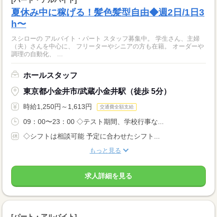
夏休み中に稼げる！髪色髪型自由◆週2日/1日3
h〜
スシローの アルバイト・パート スタッフ募集中。 学生さん、主婦
（夫）さんを中心に、 フリーターやシニアの方も在籍。 オーダーや
調理の自動化、 ...
ホールスタッフ
東京都小金井市/武蔵小金井駅（徒歩 5分）
時給1,250円～1,613円
交通費全額支給
09：00〜23：00 ◇テスト期間、学校行事な...
◇シフトは相談可能 予定に合わせたシフト...
もっと見る
求人詳細を見る
[パート・アルバイト]