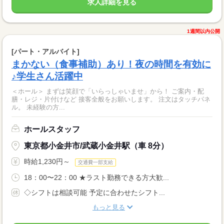
求人詳細を見る
1週間以内公開
[パート・アルバイト]
まかない（食事補助）あり！夜の時間を有効に
♪学生さん活躍中
＜ホール＞ まずは笑顔で「いらっしゃいませ」から！ ご案内・配
膳・レジ・片付けなど 接客全般をお願いします。 注文はタッチパネ
ル。 未経験の方...
ホールスタッフ
東京都小金井市/武蔵小金井駅（車 8分）
時給1,230円～
交通費一部支給
18：00〜22：00 ★ラスト勤務できる方大歓...
◇シフトは相談可能 予定に合わせたシフト...
もっと見る