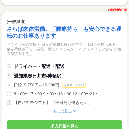
1週間以内公開
[一般派遣]
さらば肉体労働。「腰痛持ち」も安心できる運
転のお仕事あります
ドライバーの皆様へ 日々の業務お疲れ様です。 1日に何度もある、
積み荷積み下ろし業務…腰にきませんか…？ アズスタッフなら ◇積
み荷積み下ろし...
ドライバー・配達・配送
愛知県春日井市/神領駅
日給15,750円～19,688円
交通費一部支給
8：00〜17：00 9：00〜18：00 12：00〜21：...
【自己申告シフト】 「平日だけ働きたい」 ...
もっと見る
求人詳細を見る