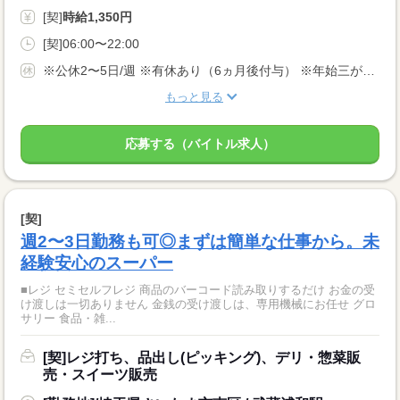
[契]
時給1,350円
[契]06:00〜22:00
※公休2〜5日/週 ※有休あり（6ヵ月後付与） ※年始三が日（1/1〜1/3）は休業いたします！
もっと見る
応募する（バイトル求人）
[契]
週2〜3日勤務も可◎まずは簡単な仕事から。未
経験安心のスーパー
■レジ セミセルフレジ 商品のバーコード読み取りするだけ お金の受
け渡しは一切ありません 金銭の受け渡しは、専用機械にお任せ グロ
サリー 食品・雑...
[契]レジ打ち、品出し(ピッキング)、デリ・惣菜販
売・スイーツ販売