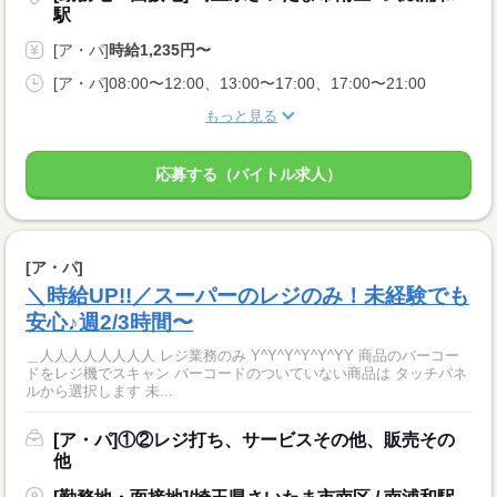
駅
[ア・パ]
時給1,235円〜
[ア・パ]08:00〜12:00、13:00〜17:00、17:00〜21:00
もっと見る
応募する（バイトル求人）
[ア・パ]
＼時給UP!!／スーパーのレジのみ！未経験でも
安心♪週2/3時間〜
＿人人人人人人人人 レジ業務のみ Y^Y^Y^Y^Y^YY 商品のバーコー
ドをレジ機でスキャン バーコードのついていない商品は タッチパネ
ルから選択します 未...
[ア・パ]①②レジ打ち、サービスその他、販売その
他