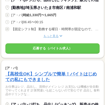
[勤務地]/埼玉県さいたま市南区 / 南浦和駅
[ア・パ]
時給1,330円〜1,665円
[ア・パ]06:45〜00:15
【固定シフト制】 勤務する曜日・時間帯が固定なので、 プライベートの計画も立てやすいです！
もっと見る
応募する（バイトル求人）
[ア・パ]
【高校生OK】シンプルで簡単！バイトはじめ
ての私にもできました
お仕事はレジ、品出し、清掃がメイン レジ お支払いは機械が全自動
でやってくれます 計算間違いも起こらないので安心です 品出し 食料
品やドリンクな...
[ア・パ]レジ打ち、品出し(ピッキング)、販売その他