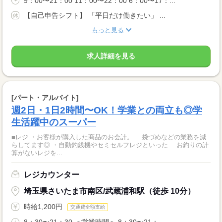
9：00〜21：00 11：00〜22：00 6：00〜17：...
【自己申告シフト】 「平日だけ働きたい」 ...
もっと見る
求人詳細を見る
[パート・アルバイト]
週2日・1日2時間〜OK！学業との両立も◎学
生活躍中のスーパー
■レジ ・お客様が購入した商品のお会計。 袋づめなどの業務を減
らしてます◎ ・自動釣銭機やセミセルフレジといった お釣りの計
算がないレジを...
レジカウンター
埼玉県さいたま市南区/武蔵浦和駅（徒歩 10分）
時給1,200円
交通費全額支給