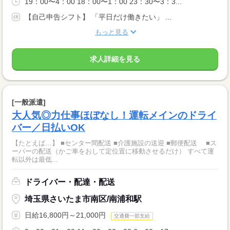
19：00〜4：00 18：00〜1：00 23：30〜3：3...
【自己申告シフト】 「平日だけ働きたい」 ...
もっと見る
求人詳細を見る
[一般派遣]
大人気◎力仕事ほぼなし！運転メインのドライ
バー／日払いOK
【たとえば…】 ■センター間配送 ■介護施設の送迎 ■郵便配送 ■ス
ーパーの配送（かご車をおして定位置に移動させるだけ） すべて運
転以外は最低...
ドライバー・配達・配送
埼玉県さいたま市南区/南浦和駅
日給16,800円～21,000円
交通費一部支給