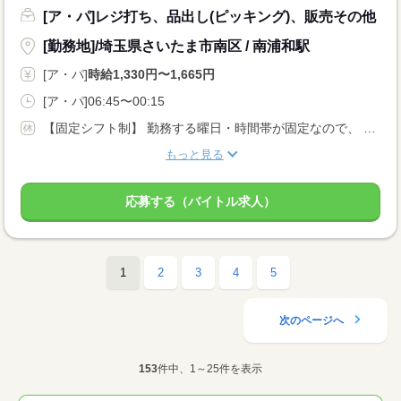
[ア・パ]レジ打ち、品出し(ピッキング)、販売その他
[勤務地]/埼玉県さいたま市南区 / 南浦和駅
[ア・パ]
時給1,330円〜1,665円
[ア・パ]06:45〜00:15
【固定シフト制】 勤務する曜日・時間帯が固定なので、 プライベートの計画も立てやすいです！
もっと見る
応募する（バイトル求人）
1
2
3
4
5
次のページへ
153
件中、1～25件を表示