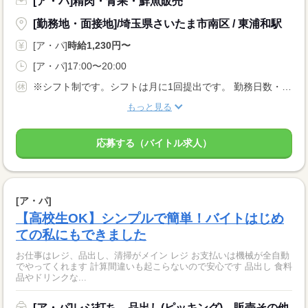
[ア・パ]精肉・青果・鮮魚販売
[勤務地・面接地]/埼玉県さいたま市南区 / 東浦和駅
[ア・パ]
時給1,230円〜
[ア・パ]17:00〜20:00
※シフト制です。シフトは月に1回提出です。 勤務日数・曜日等お気軽にご相談下さい★☆★
もっと見る
応募する（バイトル求人）
[ア・パ]
【高校生OK】シンプルで簡単！バイトはじめ
ての私にもできました
お仕事はレジ、品出し、清掃がメイン レジ お支払いは機械が全自動
でやってくれます 計算間違いも起こらないので安心です 品出し 食料
品やドリンクな...
[ア・パ]レジ打ち、品出し(ピッキング)、販売その他