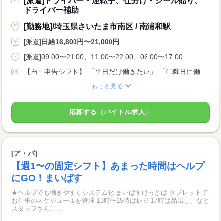
[派遣]ドライバー・運転手、仕分け・シール貼り、
ドライバー補助
[勤務地]/埼玉県さいたま市南区 / 南浦和駅
[派遣]
日給16,800円〜21,000円
[派遣]09:00〜21:00、11:00〜22:00、06:00〜17:00
【自己申告シフト】 「平日だけ働きたい」 「〇曜日に働きたい」 など、働き方は自分で選べます。 曜日・時間についてのご希望も 面談の際に教えてくださいね。 ※こちらは中型以上のお仕事の例です
もっと見る
応募する（バイトル求人）
[ア・パ]
【週1〜の固定シフト】あまった時間はヘルプ
にGO！まいばす
★ヘルプでも働きやすくシステム化 まいばすけっとは タブレットで
お仕事のスケジュールを管理 13時〜15時はレジ 17時は品出し、など
スタッフさんご...