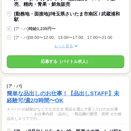
売、精肉・青果・鮮魚販売
[勤務地・面接地]/埼玉県さいたま市南区 / 武蔵浦和
駅
[ア・パ]
時給1,235円〜
[ア・パ]08:00〜12:00、13:00〜17:00、17:00〜21:00
もっと見る
応募する（バイトル求人）
[ア・パ]
簡単な品出しのお仕事！【品出しSTAFF】未
経験可/週2/3時間〜OK
スーパーの経験がなくても大丈夫 商品を運んで置くだけのお仕事
・・ ・ ・・ ・ お仕事内容 ・品出し ・商品棚の整理・清掃 その他
品出しエリアでの...