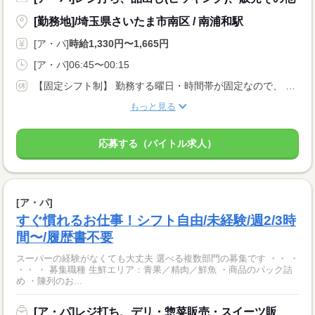
[勤務地]/埼玉県さいたま市南区 / 南浦和駅
[ア・パ]
時給1,330円〜1,665円
[ア・パ]06:45〜00:15
【固定シフト制】 勤務する曜日・時間帯が固定なので、 プライベートの計画も立てやすいです！
もっと見る
応募する（バイトル求人）
[ア・パ]
すぐ慣れるお仕事！シフト自由/未経験/週2/3時
間〜/履歴書不要
スーパーの経験がなくても大丈夫 選べる複数部門の募集です ・・ ・
・・ ・ 募集職種 生鮮エリア：青果／精肉／鮮魚 ・商品のパック詰
め ・陳列のお...
[ア・パ]レジ打ち、デリ・惣菜販売・スイーツ販