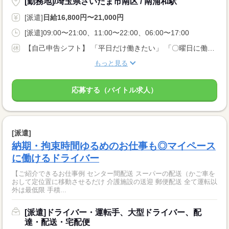
[勤務地]/埼玉県さいたま市南区 / 南浦和駅
[派遣]
日給16,800円〜21,000円
[派遣]09:00〜21:00、11:00〜22:00、06:00〜17:00
【自己申告シフト】 「平日だけ働きたい」 「〇曜日に働きたい」 など、働き方は自分で選べます。 曜日・時間についてのご希望も 面談の際に教えてくださいね。 ※こちらは中型以上のお仕事の例です
もっと見る
応募する（バイトル求人）
[派遣]
納期・拘束時間ゆるめのお仕事も◎マイペース
に働けるドライバー
【ご紹介できるお仕事例 センター間配送 スーパーの配送（かご車を
おして定位置に移動させるだけ 介護施設の送迎 郵便配送 全て運転以
外は最低限 手積...
[派遣]ドライバー・運転手、大型ドライバー、配
達・配送・宅配便