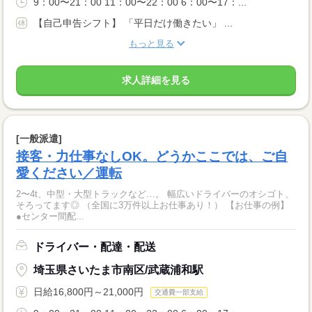
9：00〜21：00 11：00〜22：00 6：00〜17：...
【自己申告シフト】 「平日だけ働きたい」 ...
もっと見る
求人詳細を見る
[一般派遣]
接客・力仕事なしOK。どうかここでは、ご自
愛ください／運転
2〜4t、中型・大型トラックなど…。 幅広いドライバーのオシゴト、
そろってます◎ （全国に3万件以上お仕事あり！） 【お仕事の例】
●センター間配...
ドライバー・配達・配送
埼玉県さいたま市南区/武蔵浦和駅
日給16,800円～21,000円
交通費一部支給