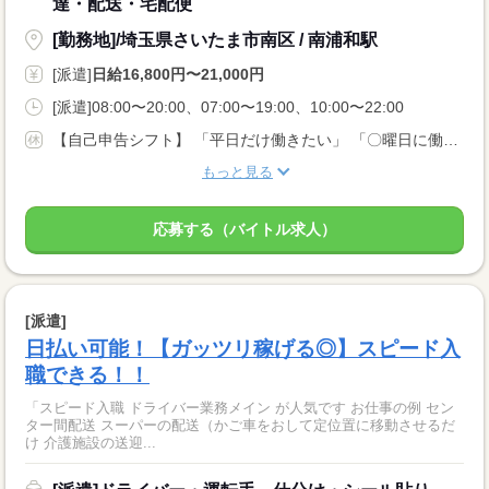
達・配送・宅配便
[勤務地]/埼玉県さいたま市南区 / 南浦和駅
[派遣]
日給16,800円〜21,000円
[派遣]08:00〜20:00、07:00〜19:00、10:00〜22:00
【自己申告シフト】 「平日だけ働きたい」 「〇曜日に働きたい」 など、働き方は自分で選べます。 曜日・時間についてのご希望も 面談の際に教えてくださいね。 ※こちらは中型以上のお仕事の例です
もっと見る
応募する（バイトル求人）
[派遣]
日払い可能！【ガッツリ稼げる◎】スピード入
職できる！！
「スピード入職 ドライバー業務メイン が人気です お仕事の例 セン
ター間配送 スーパーの配送（かご車をおして定位置に移動させるだ
け 介護施設の送迎...