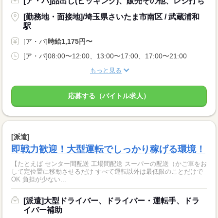
[ア・パ]品出し(ピッキング)、販売その他、レジ打ち
[勤務地・面接地]/埼玉県さいたま市南区 / 武蔵浦和
駅
[ア・パ]
時給1,175円〜
[ア・パ]08:00〜12:00、13:00〜17:00、17:00〜21:00
もっと見る
応募する（バイトル求人）
[派遣]
即戦力歓迎！大型運転でしっかり稼げる環境！
【たとえば センター間配送 工場間配送 スーパーの配送（かご車をお
して定位置に移動させるだけ すべて運転以外は最低限のことだけで
OK 負担が少ない...
[派遣]大型ドライバー、ドライバー・運転手、ドラ
イバー補助