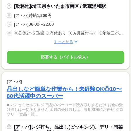
[勤務地]/埼玉県さいたま市南区 / 武蔵浦和駅
[ア・パ]
時給1,200円
[ア・パ]06:00〜22:00
※公休2〜5日/週 ※有休あり（6ヵ月後付与） ※年始三が日（1/1〜1/3）は休業いたします！
もっと見る
応募する（バイトル求人）
[ア・パ]
品出しなど簡単な作業から！未経験OK◎10〜
80代活躍中のスーパー
■レジ セミセルフレジ 商品のバーコード読み取りするだけ お金の受
け渡しは一切ありません 金銭の受け渡しは、専用機械にお任せ グロ
サリー 食品・雑...
[ア・パ]レジ打ち、品出し(ピッキング)、デリ・惣菜