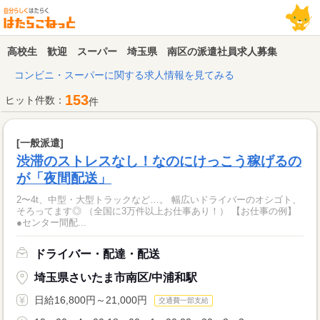
高校生 歓迎 スーパー 埼玉県 南区の派遣社員求人募集
コンビニ・スーパーに関する求人情報を見てみる
153
ヒット件数：
件
[一般派遣]
渋滞のストレスなし！なのにけっこう稼げるの
が「夜間配送」
2〜4t、中型・大型トラックなど…。 幅広いドライバーのオシゴト、
そろってます◎ （全国に3万件以上お仕事あり！） 【お仕事の例】
●センター間配...
ドライバー・配達・配送
埼玉県さいたま市南区/中浦和駅
日給16,800円～21,000円
交通費一部支給