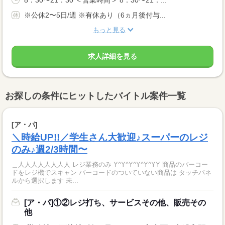
8：30〜21：30 ＜営業時間＞ 8：30〜21：...
※公休2〜5日/週 ※有休あり（6ヵ月後付与...
もっと見る
求人詳細を見る
お探しの条件にヒットしたバイトル案件一覧
[ア・パ]
＼時給UP!!／学生さん大歓迎♪スーパーのレジ
のみ♪週2/3時間〜
＿人人人人人人人人 レジ業務のみ Y^Y^Y^Y^Y^YY 商品のバーコー
ドをレジ機でスキャン バーコードのついていない商品は タッチパネ
ルから選択します 未...
[ア・パ]①②レジ打ち、サービスその他、販売その
他