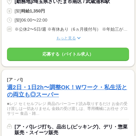
[勤務地]/埼玉県さいたま市南区 / 武蔵浦和駅
[契]
時給1,350円
[契]06:00〜22:00
※公休2〜5日/週 ※有休あり（6ヵ月後付与） ※年始三が日（1/1〜1/3）は休業いたします！
もっと見る
応募する（バイトル求人）
[ア・パ]
週2日・1日2h〜調整OK！Wワーク・私生活と
の両立も◎スーパー
■レジ セミセルフレジ 商品のバーコード読み取りするだけ お金の受
け渡しは一切ありません 金銭の受け渡しは、専用機械にお任せ グロ
サリー 食品・雑...
[ア・パ]レジ打ち、品出し(ピッキング)、デリ・惣菜
販売・スイーツ販売