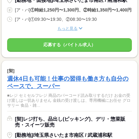
[勤務地・面接地]/埼玉県さいたま市南区 / 南浦和駅
[ア・パ]
①時給1,250円〜1,300円、②時給1,350円〜1,400円
[ア・パ]①09:30〜19:30、②08:30〜19:30
もっと見る
応募する（バイトル求人）
[契]
週休4日も可能！仕事の習得も働き方も自分の
ペースで。スーパー
■レジ セミセルフレジ 商品のバーコード読み取りするだけ お金の受
け渡しは一切ありません 金銭の受け渡しは、専用機械にお任せ グロ
サリー 食品・雑...
[契]レジ打ち、品出し(ピッキング)、デリ・惣菜販
売・スイーツ販売
[勤務地]/埼玉県さいたま市南区 / 武蔵浦和駅