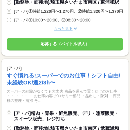
[勤務地・面接地]/埼玉県さいたま市南区 / 東浦和駅
[ア・パ]
①時給1,220円〜1,270円、②時給1,320円〜1,370円
[ア・パ]①10:00〜20:00、②08:30〜20:00
もっと見る
応募する（バイトル求人）
[ア・パ]
すぐ慣れる!スーパーでのお仕事！シフト自由/
未経験OK/週2/3h〜
スーパーの経験がなくても大丈夫 商品を運んで置くだけのお仕事
・・ ・ ・・ ・ お仕事内容 グロサリー部門 ・品出し・陳列 ・商品
棚の整理・清掃 そ...
[ア・パ]精肉・青果・鮮魚販売、デリ・惣菜販売・
スイーツ販売、レジ打ち
[勤務地・面接地]/埼玉県さいたま市南区 / 武蔵浦和