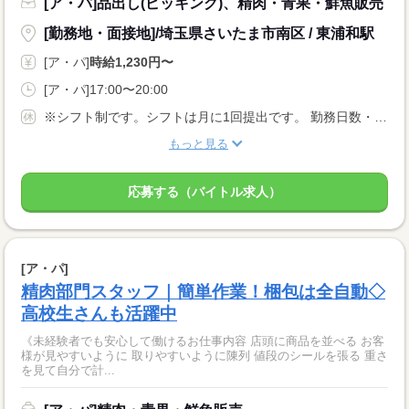
[ア・パ]品出し(ピッキング)、精肉・青果・鮮魚販売
[勤務地・面接地]/埼玉県さいたま市南区 / 東浦和駅
[ア・パ]
時給1,230円〜
[ア・パ]17:00〜20:00
※シフト制です。シフトは月に1回提出です。 勤務日数・曜日等お気軽にご相談下さい★☆★
もっと見る
応募する（バイトル求人）
[ア・パ]
精肉部門スタッフ｜簡単作業！梱包は全自動◇
高校生さんも活躍中
《未経験者でも安心して働けるお仕事内容 店頭に商品を並べる お客
様が見やすいように 取りやすいように陳列 値段のシールを張る 重さ
を見て自分で計...