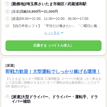
[勤務地]/埼玉県さいたま市南区 / 武蔵浦和駅
[派遣]
日給16,800円〜21,000円
[派遣]09:00〜21:00、11:00〜22:00、06:00〜17:00
【自己申告シフト】 「平日だけ働きたい」 「〇曜日に働きたい」 など、働き方は自分で選べます。 曜日・時間についてのご希望も 面談の際に教えてくださいね。 ※こちらは中型以上のお仕事の例です
もっと見る
応募する（バイトル求人）
[派遣]
即戦力歓迎！大型運転でしっかり稼げる環境！
【たとえば センター間配送 工場間配送 スーパーの配送（かご車をお
して定位置に移動させるだけ すべて運転以外は最低限のことだけで
OK 負担が少ない...
[派遣]大型ドライバー、ドライバー・運転手、ドラ
イバー補助