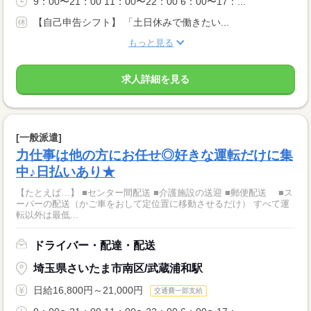
9：00〜21：00 11：00〜22：00 6：00〜17：...
【自己申告シフト】 「土日休みで働きたい...
もっと見る
求人詳細を見る
[一般派遣]
力仕事は他の方にお任せ◎好きな運転だけに集
中♪日払いあり★
【たとえば…】 ■センター間配送 ■介護施設の送迎 ■郵便配送 ■ス
ーパーの配送（かご車をおして定位置に移動させるだけ） すべて運
転以外は最低...
ドライバー・配達・配送
埼玉県さいたま市南区/武蔵浦和駅
日給16,800円～21,000円
交通費一部支給