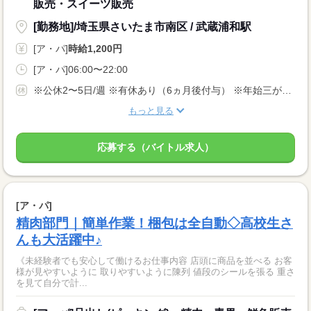
販売・スイーツ販売
[勤務地]/埼玉県さいたま市南区 / 武蔵浦和駅
[ア・パ]
時給1,200円
[ア・パ]06:00〜22:00
※公休2〜5日/週 ※有休あり（6ヵ月後付与） ※年始三が日（1/1〜1/3）は休業いたします！
もっと見る
応募する（バイトル求人）
[ア・パ]
精肉部門｜簡単作業！梱包は全自動◇高校生さ
んも大活躍中♪
《未経験者でも安心して働けるお仕事内容 店頭に商品を並べる お客
様が見やすいように 取りやすいように陳列 値段のシールを張る 重さ
を見て自分で計...