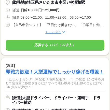
[勤務地]/埼玉県さいたま市南区 / 中浦和駅
[派遣]
日給16,800円〜21,000円
[派遣]09:00〜21:00、11:00〜22:00、06:00〜17:00
【自己申告シフト】 「平日だけ働きたい」 「〇曜日に働きたい」 など、働き方は自分で選べます。 曜日・時間についてのご希望も 面談の際に教えてくださいね。 ※こちらは中型以上のお仕事の例です
もっと見る
応募する（バイトル求人）
[派遣]
即戦力歓迎！大型運転でしっかり稼げる環境！
【たとえば センター間配送 工場間配送 スーパーの配送（かご車をお
して定位置に移動させるだけ すべて運転以外は最低限のことだけで
OK 負担が少ない...
[派遣]大型ドライバー、ドライバー・運転手、ドラ
イバー補助