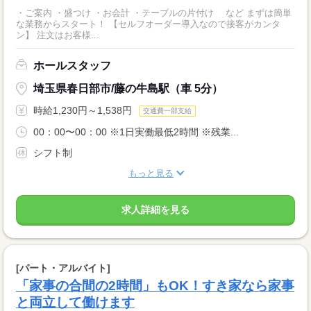
・ご案内 ・盛つけ ・お会計 ・テーブルの片付け など まずは簡単
な業務からスタート！ 【セルフオーダー導入なので接客がカンタ
ン】 注文はお客様...
ホールスタッフ
埼玉県春日部市/藤の牛島駅（車 5分）
時給1,230円～1,538円
交通費一部支給
00：00〜00：00 ※1日実働最低2時間 ※残業...
シフト制
もっと見る
求人詳細を見る
[パート・アルバイト]
「家事の合間の2時間」もOK！すき家なら家事
と両立して働けます