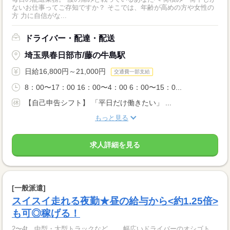
ないお仕事ってご存知ですか？ そこでは、年齢が高めの方や女性の
方 力に自信がな...
ドライバー・配達・配送
埼玉県春日部市/藤の牛島駅
日給16,800円～21,000円
交通費一部支給
8：00〜17：00 16：00〜4：00 6：00〜15：0...
【自己申告シフト】 「平日だけ働きたい」 ...
もっと見る
求人詳細を見る
[一般派遣]
スイスイ走れる夜勤★昼の給与から<約1.25倍>
も可◎稼げる！
2〜4t、中型・大型トラックなど…。 幅広いドライバーのオシゴト、