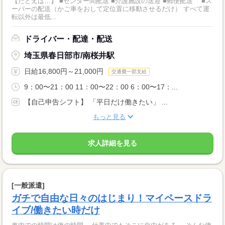
【たとえば…】 ■センター間配送 ■介護施設の送迎 ■郵便配送 ■ス
ーパーの配送（かご車をおして定位置に移動させるだけ） すべて運
転以外は最低...
ドライバー・配達・配送
埼玉県春日部市/南桜井駅
日給16,800円～21,000円
交通費一部支給
9：00〜21：00 11：00〜22：00 6：00〜17：...
【自己申告シフト】 「平日だけ働きたい」 ...
もっと見る
求人詳細を見る
[一般派遣]
ガチで自由な日々のはじまり！マイペースドラ
イブ/働きたい時だけ