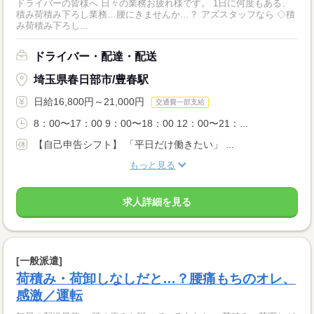
ドライバーの皆様へ 日々の業務お疲れ様です。 1日に何度もある、
積み荷積み下ろし業務…腰にきませんか…？ アズスタッフなら ◇積
み荷積み下ろし...
ドライバー・配達・配送
埼玉県春日部市/豊春駅
日給16,800円～21,000円
交通費一部支給
8：00〜17：00 9：00〜18：00 12：00〜21：...
【自己申告シフト】 「平日だけ働きたい」 ...
もっと見る
求人詳細を見る
[一般派遣]
荷積み・荷卸しなしだと…？腰痛もちのオレ、
感激／運転