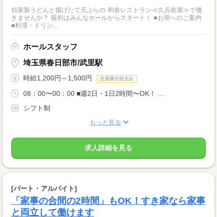
自家製うどんと揚げたて天ぷらの 和食レストラン≪久兵衛屋≫で働
きませんか？ 最初はみんなホールからスタート！ ■お席へのご案内
■料理・ドリン...
ホールスタッフ
埼玉県春日部市/武里駅
時給1,200円～1,500円
交通費全額支給
08：00〜00：00 ■週2日・1日2時間〜OK！ ...
シフト制
もっと見る
求人詳細を見る
[パート・アルバイト]
「家事の合間の2時間」もOK！すき家なら家事
と両立して働けます