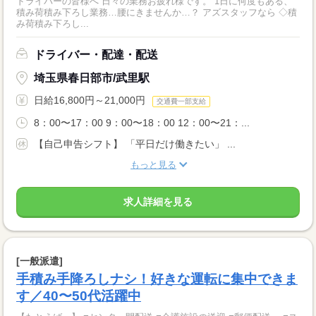
ドライバーの皆様へ 日々の業務お疲れ様です。 1日に何度もある、
積み荷積み下ろし業務…腰にきませんか…？ アズスタッフなら ◇積
み荷積み下ろし...
ドライバー・配達・配送
埼玉県春日部市/武里駅
日給16,800円～21,000円
交通費一部支給
8：00〜17：00 9：00〜18：00 12：00〜21：...
【自己申告シフト】 「平日だけ働きたい」 ...
もっと見る
求人詳細を見る
[一般派遣]
手積み手降ろしナシ！好きな運転に集中できま
す／40〜50代活躍中