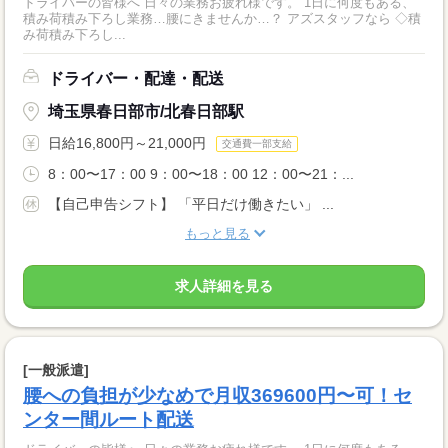
ドライバーの皆様へ 日々の業務お疲れ様です。 1日に何度もある、
積み荷積み下ろし業務…腰にきませんか…？ アズスタッフなら ◇積
み荷積み下ろし...
ドライバー・配達・配送
埼玉県春日部市/北春日部駅
日給16,800円～21,000円
交通費一部支給
8：00〜17：00 9：00〜18：00 12：00〜21：...
【自己申告シフト】 「平日だけ働きたい」 ...
もっと見る
求人詳細を見る
[一般派遣]
腰への負担が少なめで月収369600円〜可！セ
ンター間ルート配送