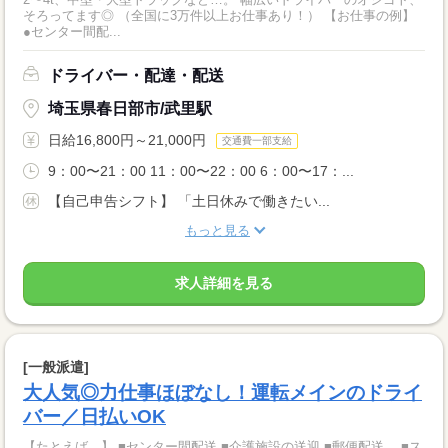
そろってます◎ （全国に3万件以上お仕事あり！） 【お仕事の例】
●センター間配...
ドライバー・配達・配送
埼玉県春日部市/武里駅
日給16,800円～21,000円
交通費一部支給
9：00〜21：00 11：00〜22：00 6：00〜17：...
【自己申告シフト】 「土日休みで働きたい...
もっと見る
求人詳細を見る
[一般派遣]
大人気◎力仕事ほぼなし！運転メインのドライ
バー／日払いOK
【たとえば…】 ■センター間配送 ■介護施設の送迎 ■郵便配送 ■ス