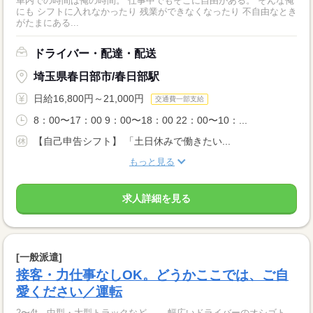
車内での時間は俺の時間。 仕事中でもそこに自由がある。 そんな俺
にも シフトに入れなかったり 残業ができなくなったり 不自由なとき
がたまにある...
ドライバー・配達・配送
埼玉県春日部市/春日部駅
日給16,800円～21,000円
交通費一部支給
8：00〜17：00 9：00〜18：00 22：00〜10：...
【自己申告シフト】 「土日休みで働きたい...
もっと見る
求人詳細を見る
[一般派遣]
接客・力仕事なしOK。どうかここでは、ご自
愛ください／運転
2〜4t、中型・大型トラックなど…。 幅広いドライバーのオシゴト、