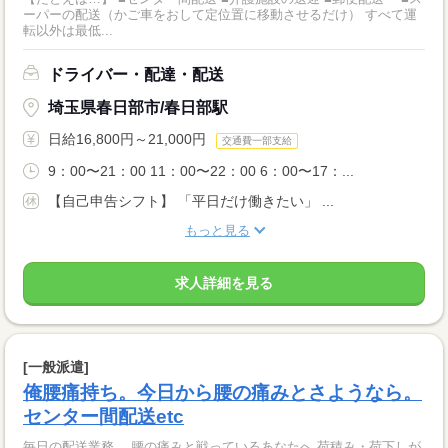
ーパーの配送（かご車をおして定位置に移動させるだけ） すべて運
転以外は最低...
ドライバー・配達・配送
埼玉県春日部市/春日部駅
日給16,800円～21,000円
交通費一部支給
9：00〜21：00 11：00〜22：00 6：00〜17：...
【自己申告シフト】 「平日だけ働きたい」 ...
もっと見る
求人詳細を見る
[一般派遣]
俺腰痛持ち。今日から腰の痛みとさようなら。
センター間配送etc
毎日の配送業務。 腰の痛みと戦っているあなたへ 荷積み・荷下しが