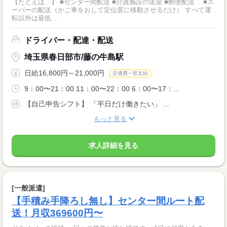
【たとえば…】 ■センター間配送 ■介護施設の送迎 ■郵便配送 ■ス
ーパーの配送（かご車をおして定位置に移動させるだけ） すべて運
転以外は最低...
ドライバー・配達・配送
埼玉県春日部市/藤の牛島駅
日給16,800円～21,000円
交通費一部支給
9：00〜21：00 11：00〜22：00 6：00〜17：...
【自己申告シフト】 「平日だけ働きたい」 ...
もっと見る
求人詳細を見る
[一般派遣]
【手積み手降ろし無し】センター間ルート配
送！月収369600円〜