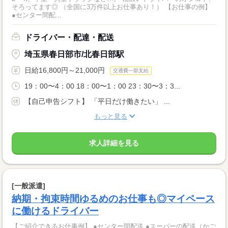
そろってます◎ （全国に3万件以上お仕事あり！） 【お仕事の例】
●センター間配...
ドライバー・配達・配送
埼玉県春日部市/北春日部駅
日給16,800円～21,000円
交通費一部支給
19：00〜4：00 18：00〜1：00 23：30〜3：3...
【自己申告シフト】 「平日だけ働きたい」 ...
もっと見る
求人詳細を見る
[一般派遣]
納期・拘束時間ゆるめのお仕事も◎マイペース
に働けるドライバー
【ご紹介できるお仕事例】 ●センター間配送 ●スーパーの配送（かご