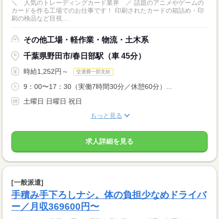
＼ 人気のトレーディングカード業界 ／ 話題のアニメやゲームの
カードを作る工場でのお仕事です！ 印刷されたカードの箱詰め・印
刷の検品など目視...
その他工場・軽作業・物流・土木系
千葉県野田市/春日部駅（車 45分）
時給1,252円～
交通費一部支給
9：00〜17：30（実働7時間30分／休憩60分）...
土曜日 日曜日 祝日
もっと見る
求人詳細を見る
[一般派遣]
手積み手下ろしナシ。体の負担少なめドライバ
ー／月収369600円〜