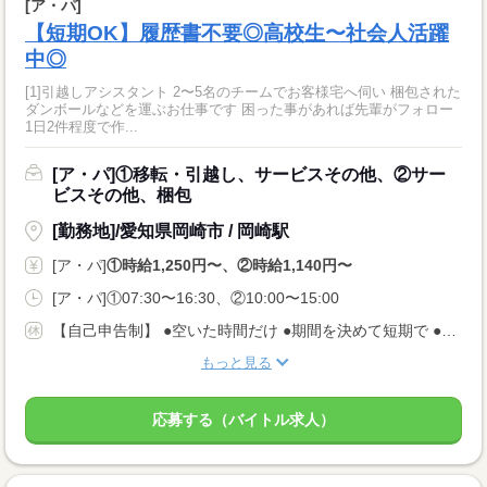
[ア・パ]
【短期OK】履歴書不要◎高校生〜社会人活躍
中◎
[1]引越しアシスタント 2〜5名のチームでお客様宅へ伺い 梱包された
ダンボールなどを運ぶお仕事です 困った事があれば先輩がフォロー
1日2件程度で作...
[ア・パ]①移転・引越し、サービスその他、②サー
ビスその他、梱包
[勤務地]/愛知県岡崎市 / 岡崎駅
[ア・パ]
①時給1,250円〜、②時給1,140円〜
[ア・パ]①07:30〜16:30、②10:00〜15:00
【自己申告制】 ●空いた時間だけ ●期間を決めて短期で ●週3日でバランスよく ◎仕事は毎日あります！ 入りたい時に入って、休みたい時に休む♪ ★安定してお仕事あり AMのみ/PMのみもOK♪
もっと見る
応募する（バイトル求人）