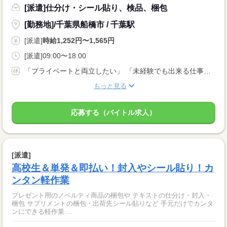
[派遣]仕分け・シール貼り、検品、梱包
[勤務地]/千葉県船橋市 / 千葉駅
[派遣]
時給1,252円〜1,565円
[派遣]09:00〜18:00
「プライベートと両立したい」 「未経験でも出来る仕事がしたい」 など… 応募理由は何でもOK！
もっと見る
応募する（バイトル求人）
[派遣]
高校生＆単発＆即払い！封入やシール貼り！カ
ンタン軽作業
プレゼント用のノベルティ商品の梱包や テキストの仕分け・封入・
梱包 サプリメントの梱包・出荷先シール貼りなど 手元だけでカンタ
ンにできる軽作業 ...