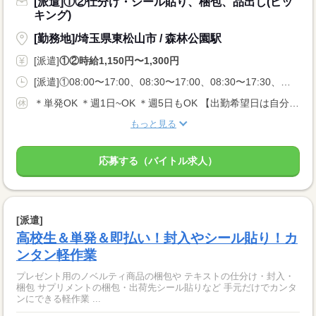
[派遣]①②仕分け・シール貼り、梱包、品出し(ピッ
キング)
[勤務地]/埼玉県東松山市 / 森林公園駅
[派遣]
①②時給1,150円〜1,300円
[派遣]①08:00〜17:00、08:30〜17:00、08:30〜17:30、②08:45〜17:30、09:00〜17:00、09:00〜17:30
＊単発OK ＊週1日~OK ＊週5日もOK 【出勤希望日は自分次第！】 学校、部活、その他プライベートなど ライフスタイルに合わせて自由に働けます！
もっと見る
応募する（バイトル求人）
[派遣]
高校生＆単発＆即払い！封入やシール貼り！カ
ンタン軽作業
プレゼント用のノベルティ商品の梱包や テキストの仕分け・封入・
梱包 サプリメントの梱包・出荷先シール貼りなど 手元だけでカンタ
ンにできる軽作業 ...