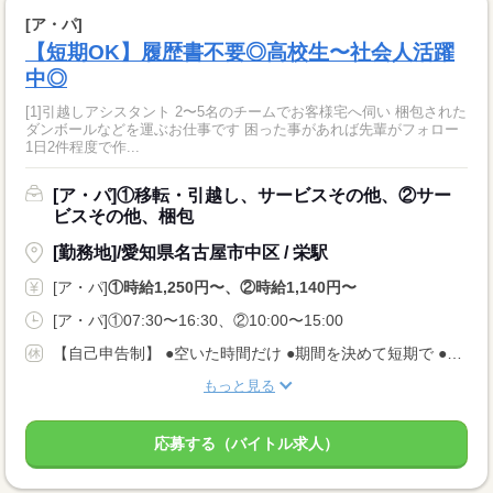
[ア・パ]
【短期OK】履歴書不要◎高校生〜社会人活躍
中◎
[1]引越しアシスタント 2〜5名のチームでお客様宅へ伺い 梱包された
ダンボールなどを運ぶお仕事です 困った事があれば先輩がフォロー
1日2件程度で作...
[ア・パ]①移転・引越し、サービスその他、②サー
ビスその他、梱包
[勤務地]/愛知県名古屋市中区 / 栄駅
[ア・パ]
①時給1,250円〜、②時給1,140円〜
[ア・パ]①07:30〜16:30、②10:00〜15:00
【自己申告制】 ●空いた時間だけ ●期間を決めて短期で ●週3日でバランスよく ◎仕事は毎日あります！ 入りたい時に入って、休みたい時に休む♪ ★安定してお仕事あり AMのみ/PMのみもOK♪
もっと見る
応募する（バイトル求人）