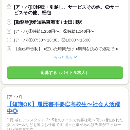
[ア・パ]①移転・引越し、サービスその他、②サー
ビスその他、梱包
[勤務地]/愛知県東海市 / 太田川駅
[ア・パ]
①時給1,250円〜、②時給1,140円〜
[ア・パ]①07:30〜16:30、②10:00〜15:00
【自己申告制】 ●空いた時間だけ ●期間を決めて短期で ●週3日でバランスよく ◎仕事は毎日あります！ 入りたい時に入って、休みたい時に休む♪ ★安定してお仕事あり AMのみ/PMのみもOK♪
もっと見る
応募する（バイトル求人）
[ア・パ]
【短期OK】履歴書不要◎高校生〜社会人活躍
中◎
[1]引越しアシスタント 2〜5名のチームでお客様宅へ伺い 梱包された
ダンボールなどを運ぶお仕事です 困った事があれば先輩がフォロー
1日2件程度で作...