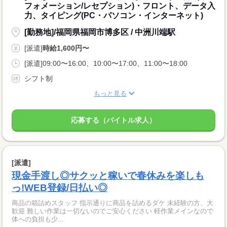
フォメーション/レセプション)・フロント、データ入
力、タイピング(PC・パソコン・インターネット)
[勤務地]/福岡県福岡市博多区 / 中洲川端駅
[派遣]
時給1,600円〜
[派遣]09:00〜16:00、10:00〜17:00、11:00〜18:00
シフト制
もっと見る
応募する（バイトル求人）
[派遣]
現金手渡し◎サクッと稼いで春休みを楽しも
っ!WEB登録/日払い◎
商品の箱詰めスタッフ 指示通りに商品を詰めるダケ 未経験の方、大
歓迎 難しい作業は一切ないのでご安心ください 軽作業メインなので
体への負担も少...