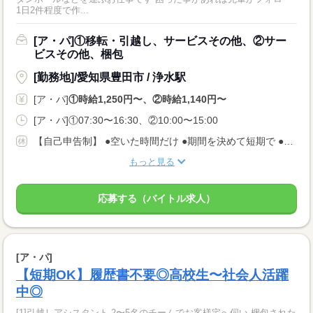
1日2件程度で作...
[ア・パ]①移転・引越し、サービスその他、②サー
ビスその他、梱包
[勤務地]/愛知県豊田市 / 浄水駅
[ア・パ]
①時給1,250円〜、②時給1,140円〜
[ア・パ]①07:30〜16:30、②10:00〜15:00
【自己申告制】 ●空いた時間だけ ●期間を決めて短期で ●週3日でバランスよく ◎仕事は毎日あります！ 入りたい時に入って、休みたい時に休む♪ ★安定してお仕事あり AMのみ/PMのみもOK♪
もっと見る
応募する（バイトル求人）
[ア・パ]
【短期OK】履歴書不要◎高校生〜社会人活躍
中◎
[1]引越しアシスタント 2〜5名のチームでお客様宅へ伺い 梱包された