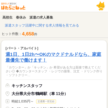
高校生 春休み 派遣の求人募集
派遣スタッフ活躍中に関する求人情報を見てみる
4,658
ヒット件数：
件
[パート・アルバイト]
週1日、1日2h〜OKのマクドナルドなら、家庭
最優先で働けます！
「カウンター」か「キッチン」か 希望がある方は面接で教えてくだ
さい◎ ◆カウンタースタッフ ・レジでの接客、注文 ・ドリンク作り
・ソフトクリー...
キッチンスタッフ
大分県大分市/鶴崎駅（車 11分）
時給1,035円～
交通費一部支給