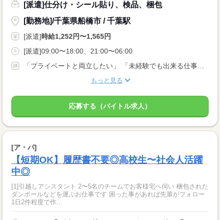
[派遣]仕分け・シール貼り、検品、梱包
[勤務地]/千葉県船橋市 / 千葉駅
[派遣]
時給1,252円〜1,565円
[派遣]09:00〜18:00、21:00〜06:00
「プライベートと両立したい」 「未経験でも出来る仕事がしたい」 など… 応募理由は何でもOK！
もっと見る
応募する（バイトル求人）
[ア・パ]
【短期OK】履歴書不要◎高校生〜社会人活躍
中◎
[1]引越しアシスタント 2〜5名のチームでお客様宅へ伺い 梱包された
ダンボールなどを運ぶお仕事です 困った事があれば先輩がフォロー
1日2件程度で作...