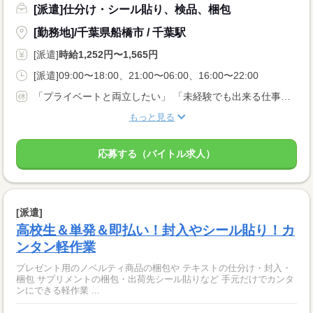
[派遣]仕分け・シール貼り、検品、梱包
[勤務地]/千葉県船橋市 / 千葉駅
[派遣]
時給1,252円〜1,565円
[派遣]09:00〜18:00、21:00〜06:00、16:00〜22:00
「プライベートと両立したい」 「未経験でも出来る仕事がしたい」 など… 応募理由は何でもOK！
もっと見る
応募する（バイトル求人）
[派遣]
高校生＆単発＆即払い！封入やシール貼り！カ
ンタン軽作業
プレゼント用のノベルティ商品の梱包や テキストの仕分け・封入・
梱包 サプリメントの梱包・出荷先シール貼りなど 手元だけでカンタ
ンにできる軽作業 ...