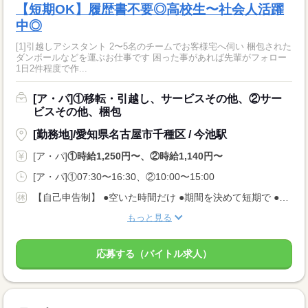
【短期OK】履歴書不要◎高校生〜社会人活躍
中◎
[1]引越しアシスタント 2〜5名のチームでお客様宅へ伺い 梱包された
ダンボールなどを運ぶお仕事です 困った事があれば先輩がフォロー
1日2件程度で作...
[ア・パ]①移転・引越し、サービスその他、②サー
ビスその他、梱包
[勤務地]/愛知県名古屋市千種区 / 今池駅
[ア・パ]
①時給1,250円〜、②時給1,140円〜
[ア・パ]①07:30〜16:30、②10:00〜15:00
【自己申告制】 ●空いた時間だけ ●期間を決めて短期で ●週3日でバランスよく ◎仕事は毎日あります！ 入りたい時に入って、休みたい時に休む♪ ★安定してお仕事あり AMのみ/PMのみもOK♪
もっと見る
応募する（バイトル求人）