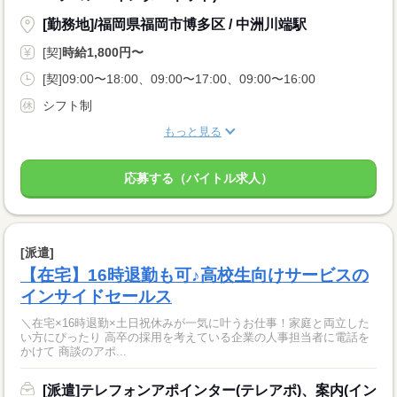
[勤務地]/福岡県福岡市博多区 / 中洲川端駅
[契]
時給1,800円〜
[契]09:00〜18:00、09:00〜17:00、09:00〜16:00
シフト制
もっと見る
応募する（バイトル求人）
[派遣]
【在宅】16時退勤も可♪高校生向けサービスの
インサイドセールス
＼在宅×16時退勤×土日祝休みが一気に叶うお仕事！家庭と両立した
い方にぴったり 高卒の採用を考えている企業の人事担当者に電話を
かけて 商談のアポ...
[派遣]テレフォンアポインター(テレアポ)、案内(イン