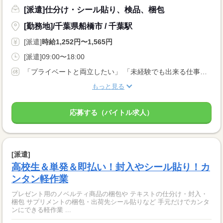
[派遣]仕分け・シール貼り、検品、梱包
[勤務地]/千葉県船橋市 / 千葉駅
[派遣]
時給1,252円〜1,565円
[派遣]09:00〜18:00
「プライベートと両立したい」 「未経験でも出来る仕事がしたい」 など… 応募理由は何でもOK！
もっと見る
応募する（バイトル求人）
[派遣]
高校生＆単発＆即払い！封入やシール貼り！カ
ンタン軽作業
プレゼント用のノベルティ商品の梱包や テキストの仕分け・封入・
梱包 サプリメントの梱包・出荷先シール貼りなど 手元だけでカンタ
ンにできる軽作業 ...