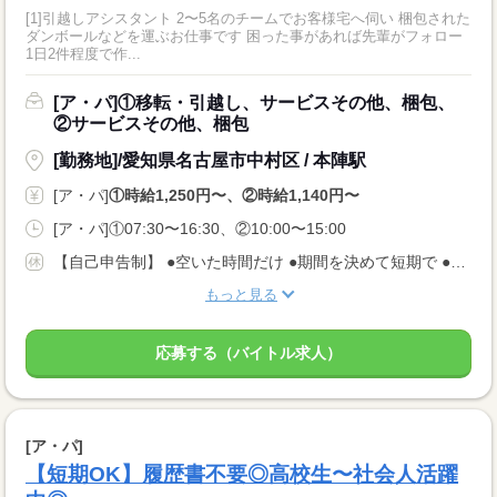
[1]引越しアシスタント 2〜5名のチームでお客様宅へ伺い 梱包された
ダンボールなどを運ぶお仕事です 困った事があれば先輩がフォロー
1日2件程度で作...
[ア・パ]①移転・引越し、サービスその他、梱包、
②サービスその他、梱包
[勤務地]/愛知県名古屋市中村区 / 本陣駅
[ア・パ]
①時給1,250円〜、②時給1,140円〜
[ア・パ]①07:30〜16:30、②10:00〜15:00
【自己申告制】 ●空いた時間だけ ●期間を決めて短期で ●週3日でバランスよく ◎仕事は毎日あります！ 入りたい時に入って、休みたい時に休む♪ ★安定してお仕事あり AMのみ/PMのみもOK♪
もっと見る
応募する（バイトル求人）
[ア・パ]
【短期OK】履歴書不要◎高校生〜社会人活躍