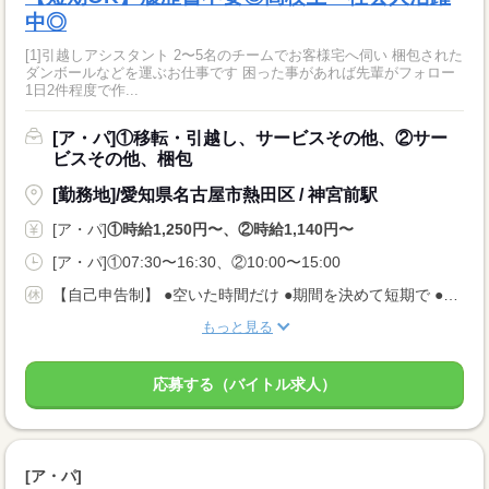
中◎
[1]引越しアシスタント 2〜5名のチームでお客様宅へ伺い 梱包された
ダンボールなどを運ぶお仕事です 困った事があれば先輩がフォロー
1日2件程度で作...
[ア・パ]①移転・引越し、サービスその他、②サー
ビスその他、梱包
[勤務地]/愛知県名古屋市熱田区 / 神宮前駅
[ア・パ]
①時給1,250円〜、②時給1,140円〜
[ア・パ]①07:30〜16:30、②10:00〜15:00
【自己申告制】 ●空いた時間だけ ●期間を決めて短期で ●週3日でバランスよく ◎仕事は毎日あります！ 入りたい時に入って、休みたい時に休む♪ ★安定してお仕事あり AMのみ/PMのみもOK♪
もっと見る
応募する（バイトル求人）
[ア・パ]