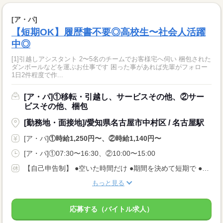
[ア・パ]
【短期OK】履歴書不要◎高校生〜社会人活躍
中◎
[1]引越しアシスタント 2〜5名のチームでお客様宅へ伺い 梱包された
ダンボールなどを運ぶお仕事です 困った事があれば先輩がフォロー
1日2件程度で作...
[ア・パ]①移転・引越し、サービスその他、②サー
ビスその他、梱包
[勤務地・面接地]/愛知県名古屋市中村区 / 名古屋駅
[ア・パ]
①時給1,250円〜、②時給1,140円〜
[ア・パ]①07:30〜16:30、②10:00〜15:00
【自己申告制】 ●空いた時間だけ ●期間を決めて短期で ●週3日でバランスよく ◎仕事は毎日あります！ 入りたい時に入って、休みたい時に休む♪ ★安定してお仕事あり AMのみ/PMのみもOK♪
もっと見る
応募する（バイトル求人）