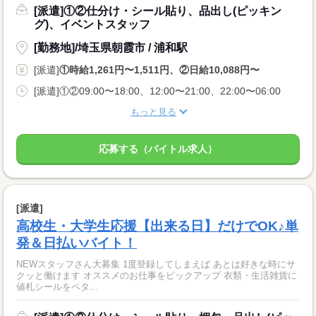
[派遣]①②仕分け・シール貼り、品出し(ピッキン
グ)、イベントスタッフ
[勤務地]/埼玉県朝霞市 / 浦和駅
[派遣]
①時給1,261円〜1,511円、②日給10,088円〜
[派遣]①②09:00〜18:00、12:00〜21:00、22:00〜06:00
もっと見る
応募する（バイトル求人）
[派遣]
高校生・大学生応援【出来る日】だけでOK♪単
発＆日払いバイト！
NEWスタッフさん大募集 1度登録してしまえば あとは好きな時にサ
クッと働けます オススメのお仕事をピックアップ 衣類・生活雑貨に
値札シールをペタ...