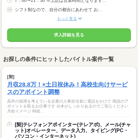
7：00〜21：30 ※上記は営業時間となります...
シフト制なので、自分の都合にあわせて お...
もっと見る
求人詳細を見る
お探しの条件にヒットしたバイトル案件一覧
[契]
月収28.8万！×土日祝休み！高校生向けサービ
スのアポイント調整
高卒の採用を考えている企業の人事担当者に電話をかけて 商談のア
ポイントを取るお仕事です 台本がしっかりあるのでご安心ください
月給イメージ 時給...
[契]テレフォンアポインター(テレアポ)、メール(チャ
ット)オペレーター、データ入力、タイピング(PC・
パソコン・インターネット)