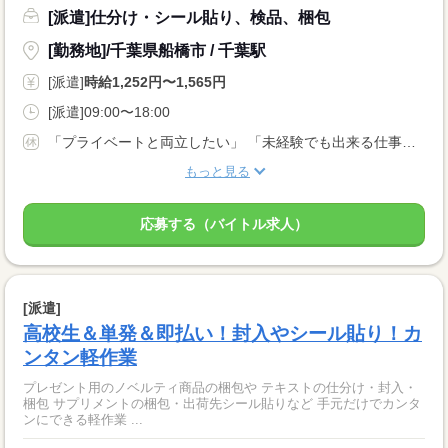
[派遣]仕分け・シール貼り、検品、梱包
[勤務地]/千葉県船橋市 / 千葉駅
[派遣]
時給1,252円〜1,565円
[派遣]09:00〜18:00
「プライベートと両立したい」 「未経験でも出来る仕事がしたい」 など… 応募理由は何でもOK！
もっと見る
応募する（バイトル求人）
[派遣]
高校生＆単発＆即払い！封入やシール貼り！カ
ンタン軽作業
プレゼント用のノベルティ商品の梱包や テキストの仕分け・封入・
梱包 サプリメントの梱包・出荷先シール貼りなど 手元だけでカンタ
ンにできる軽作業 ...