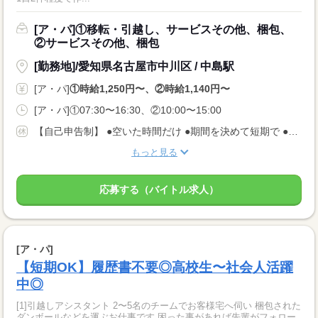
[ア・パ]①移転・引越し、サービスその他、梱包、
②サービスその他、梱包
[勤務地]/愛知県名古屋市中川区 / 中島駅
[ア・パ]
①時給1,250円〜、②時給1,140円〜
[ア・パ]①07:30〜16:30、②10:00〜15:00
【自己申告制】 ●空いた時間だけ ●期間を決めて短期で ●週3日でバランスよく ◎仕事は毎日あります！ 入りたい時に入って、休みたい時に休む♪ ★安定してお仕事あり AMのみ/PMのみもOK♪
もっと見る
応募する（バイトル求人）
[ア・パ]
【短期OK】履歴書不要◎高校生〜社会人活躍
中◎
[1]引越しアシスタント 2〜5名のチームでお客様宅へ伺い 梱包された
ダンボールなどを運ぶお仕事です 困った事があれば先輩がフォロー