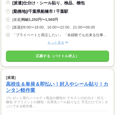
[派遣]仕分け・シール貼り、検品、梱包
[勤務地]/千葉県船橋市 / 千葉駅
[派遣]
時給1,252円〜1,565円
[派遣]09:00〜18:00、16:00〜22:00、21:00〜06:00
「プライベートと両立したい」 「未経験でも出来る仕事がしたい」 など… 応募理由は何でもOK！
もっと見る
応募する（バイトル求人）
[派遣]
高校生＆単発＆即払い！封入やシール貼り！カ
ンタン軽作業
プレゼント用のノベルティ商品の梱包や テキストの仕分け・封入・
梱包 サプリメントの梱包・出荷先シール貼りなど 手元だけでカンタ
ンにできる軽作業 ...