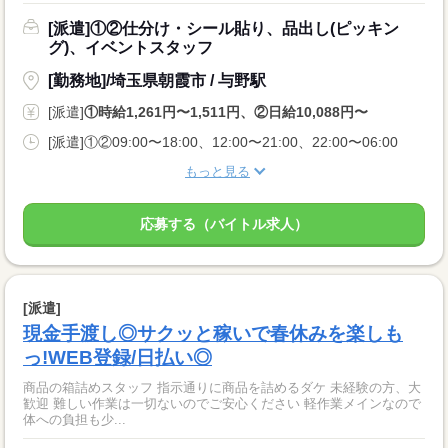
[派遣]①②仕分け・シール貼り、品出し(ピッキン
グ)、イベントスタッフ
[勤務地]/埼玉県朝霞市 / 与野駅
[派遣]
①時給1,261円〜1,511円、②日給10,088円〜
[派遣]①②09:00〜18:00、12:00〜21:00、22:00〜06:00
もっと見る
応募する（バイトル求人）
[派遣]
現金手渡し◎サクッと稼いで春休みを楽しも
っ!WEB登録/日払い◎
商品の箱詰めスタッフ 指示通りに商品を詰めるダケ 未経験の方、大
歓迎 難しい作業は一切ないのでご安心ください 軽作業メインなので
体への負担も少...