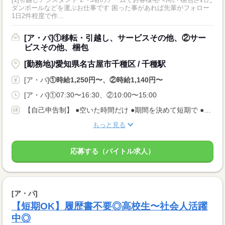
ダンボールなどを運ぶお仕事です 困った事があれば先輩がフォロー
1日2件程度で作...
[ア・パ]①移転・引越し、サービスその他、②サー
ビスその他、梱包
[勤務地]/愛知県名古屋市千種区 / 千種駅
[ア・パ]
①時給1,250円〜、②時給1,140円〜
[ア・パ]①07:30〜16:30、②10:00〜15:00
【自己申告制】 ●空いた時間だけ ●期間を決めて短期で ●週3日でバランスよく ◎仕事は毎日あります！ 入りたい時に入って、休みたい時に休む♪ ★安定してお仕事あり AMのみ/PMのみもOK♪
もっと見る
応募する（バイトル求人）
[ア・パ]
【短期OK】履歴書不要◎高校生〜社会人活躍
中◎