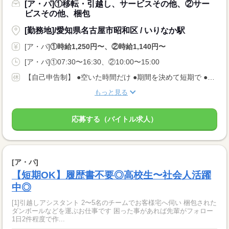
[ア・パ]①移転・引越し、サービスその他、②サー
ビスその他、梱包
[勤務地]/愛知県名古屋市昭和区 / いりなか駅
[ア・パ]
①時給1,250円〜、②時給1,140円〜
[ア・パ]①07:30〜16:30、②10:00〜15:00
【自己申告制】 ●空いた時間だけ ●期間を決めて短期で ●週3日でバランスよく ◎仕事は毎日あります！ 入りたい時に入って、休みたい時に休む♪ ★安定してお仕事あり AMのみ/PMのみもOK♪
もっと見る
応募する（バイトル求人）
[ア・パ]
【短期OK】履歴書不要◎高校生〜社会人活躍
中◎
[1]引越しアシスタント 2〜5名のチームでお客様宅へ伺い 梱包された
ダンボールなどを運ぶお仕事です 困った事があれば先輩がフォロー
1日2件程度で作...