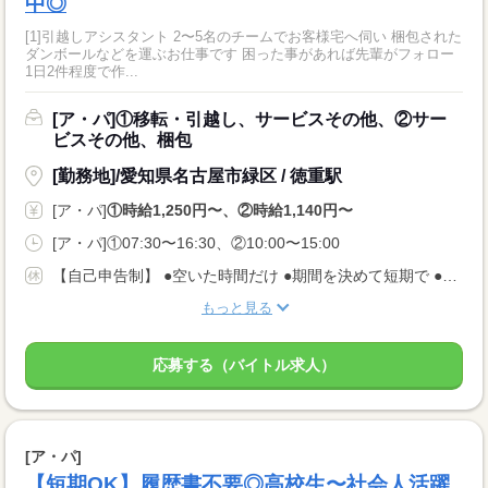
中◎
[1]引越しアシスタント 2〜5名のチームでお客様宅へ伺い 梱包された
ダンボールなどを運ぶお仕事です 困った事があれば先輩がフォロー
1日2件程度で作...
[ア・パ]①移転・引越し、サービスその他、②サー
ビスその他、梱包
[勤務地]/愛知県名古屋市緑区 / 徳重駅
[ア・パ]
①時給1,250円〜、②時給1,140円〜
[ア・パ]①07:30〜16:30、②10:00〜15:00
【自己申告制】 ●空いた時間だけ ●期間を決めて短期で ●週3日でバランスよく ◎仕事は毎日あります！ 入りたい時に入って、休みたい時に休む♪ ★安定してお仕事あり AMのみ/PMのみもOK♪
もっと見る
応募する（バイトル求人）
[ア・パ]
【短期OK】履歴書不要◎高校生〜社会人活躍