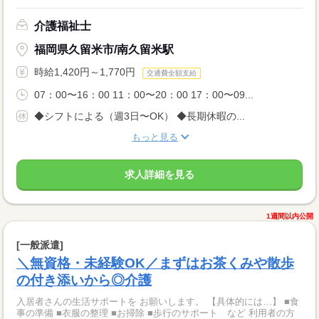
介護福祉士
福岡県久留米市/南久留米駅
時給1,420円～1,770円
交通費全額支給
07：00〜16：00 11：00〜20：00 17：00〜09...
◆シフトによる（週3日〜OK） ◆長期休暇の...
もっと見る
求人詳細を見る
1週間以内公開
[一般派遣]
＼無資格・未経験OK／まずはお茶くみや散歩
の付き添いから◎介護
入居者さんの生活サポートを お願いします。 【具体的には…】 ■食
事の準備 ■衣服の整理 ■お掃除 ■歩行のサポート など 利用者の方