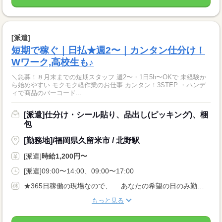
[派遣]
短期で稼ぐ｜日払★週2〜｜カンタン仕分け！
Wワーク,高校生も♪
＼急募！８月末までの短期スタッフ 週2〜・1日5h〜OKで 未経験か
ら始めやすい モクモク軽作業のお仕事 カンタン！3STEP ・ハンデ
ィで商品のバーコード...
[派遣]仕分け・シール貼り、品出し(ピッキング)、梱
包
[勤務地]/福岡県久留米市 / 北野駅
[派遣]
時給1,200円〜
[派遣]09:00〜14:00、09:00〜17:00
★365日稼働の現場なので、 あなたの希望の日のみ勤務でOK！
もっと見る