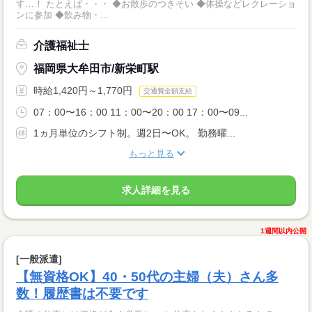
す…！ たとえば・・・ ◆お散歩のつきそい ◆体操などレクレーショ
ンに参加 ◆飲み物・...
介護福祉士
福岡県大牟田市/新栄町駅
時給1,420円～1,770円
交通費全額支給
07：00〜16：00 11：00〜20：00 17：00〜09...
1ヵ月単位のシフト制。週2日〜OK。 勤務曜...
もっと見る
求人詳細を見る
1週間以内公開
[一般派遣]
【無資格OK】40・50代の主婦（夫）さん多
数！履歴書は不要です