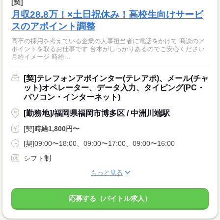
[契]
月収28.8万！×土日祝休み！高校生向けサービ
スのアポイント調整
高卒の採用を考えている企業の人事担当者に電話をかけて 商談のア
ポイントを取るお仕事です 台本がしっかりあるのでご安心ください
月給イメージ 時給...
[契]テレフォンアポインター(テレアポ)、メール(チャ
ット)オペレーター、データ入力、タイピング(PC・
パソコン・インターネット)
[勤務地]/福岡県福岡市博多区 / 中洲川端駅
[契]
時給1,800円〜
[契]09:00〜18:00、09:00〜17:00、09:00〜16:00
シフト制
もっと見る
応募する（バイトル求人）