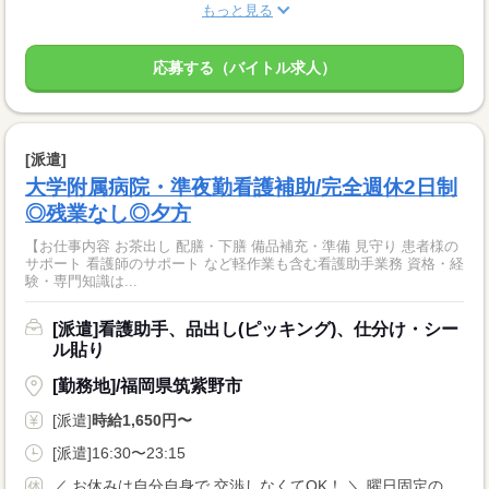
もっと見る
応募する（バイトル求人）
[派遣]
大学附属病院・準夜勤看護補助/完全週休2日制
◎残業なし◎夕方
【お仕事内容 お茶出し 配膳・下膳 備品補充・準備 見守り 患者様の
サポート 看護師のサポート など軽作業も含む看護助手業務 資格・経
験・専門知識は...
[派遣]看護助手、品出し(ピッキング)、仕分け・シー
ル貼り
[勤務地]/福岡県筑紫野市
[派遣]
時給1,650円〜
[派遣]16:30〜23:15
／ お休みは自分自身で 交渉しなくてOK！ ＼ 曜日固定のご相談や やむを得ないお休みなどは、 当社がしっかりサポートします◎ ＊土曜・日曜お休みです 完全週休2日制