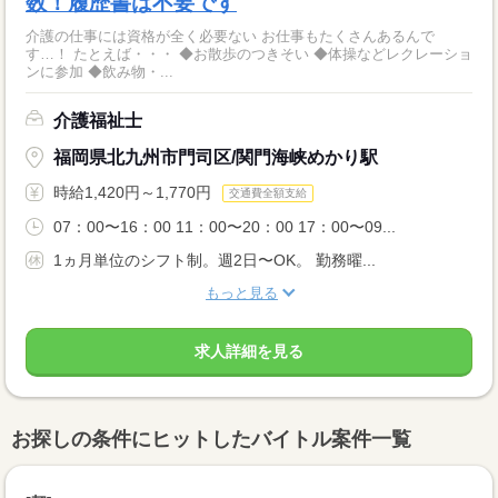
数！履歴書は不要です
介護の仕事には資格が全く必要ない お仕事もたくさんあるんで
す…！ たとえば・・・ ◆お散歩のつきそい ◆体操などレクレーショ
ンに参加 ◆飲み物・...
介護福祉士
福岡県北九州市門司区/関門海峡めかり駅
時給1,420円～1,770円
交通費全額支給
07：00〜16：00 11：00〜20：00 17：00〜09...
1ヵ月単位のシフト制。週2日〜OK。 勤務曜...
もっと見る
求人詳細を見る
お探しの条件にヒットしたバイトル案件一覧