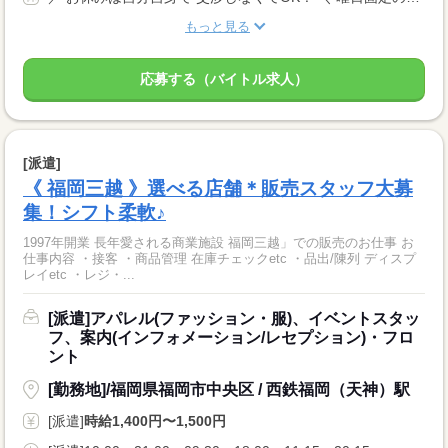
もっと見る
応募する（バイトル求人）
[派遣]
《 福岡三越 》選べる店舗＊販売スタッフ大募
集！シフト柔軟♪
1997年開業 長年愛される商業施設 福岡三越」での販売のお仕事 お
仕事内容 ・接客 ・商品管理 在庫チェックetc ・品出/陳列 ディスプ
レイetc ・レジ・...
[派遣]アパレル(ファッション・服)、イベントスタッ
フ、案内(インフォメーション/レセプション)・フロ
ント
[勤務地]/福岡県福岡市中央区 / 西鉄福岡（天神）駅
[派遣]
時給1,400円〜1,500円