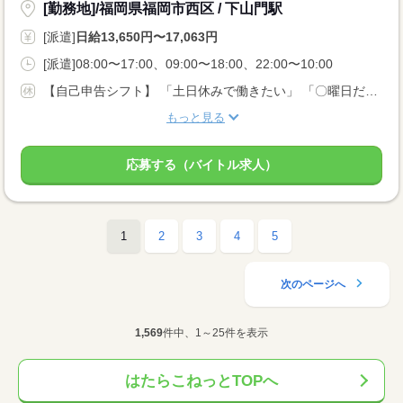
[勤務地]/福岡県福岡市西区 / 下山門駅
[派遣]
日給13,650円〜17,063円
[派遣]08:00〜17:00、09:00〜18:00、22:00〜10:00
【自己申告シフト】 「土日休みで働きたい」 「〇曜日だけ働きたい」 働きたい日は事前に選べます。 お休み希望の曜日・時間についても 面談の際に教えてくださいね。 ※こちらは中型以上のお仕事の例です
もっと見る
応募する（バイトル求人）
1
2
3
4
5
次のページへ
1,569
件中、1～25件を表示
はたらこねっとTOPへ