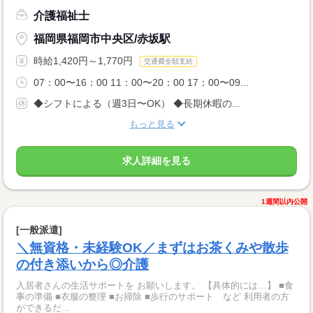
介護福祉士
福岡県福岡市中央区/赤坂駅
時給1,420円～1,770円
交通費全額支給
07：00〜16：00 11：00〜20：00 17：00〜09...
◆シフトによる（週3日〜OK） ◆長期休暇の...
もっと見る
求人詳細を見る
1週間以内公開
[一般派遣]
＼無資格・未経験OK／まずはお茶くみや散歩
の付き添いから◎介護
入居者さんの生活サポートを お願いします。 【具体的には…】 ■食
事の準備 ■衣服の整理 ■お掃除 ■歩行のサポート など 利用者の方
ができるだ...