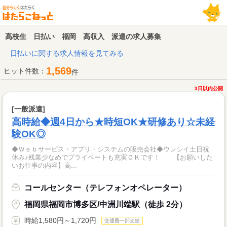
高校生 日払い 福岡 高収入 派遣の求人募集
日払いに関する求人情報を見てみる
1,569
ヒット件数：
件
3日以内公開
[一般派遣]
高時給◆週4日から★時短OK★研修あり☆未経
験OK◎
◆Ｗｅｂサービス・アプリ・システムの販売会社◆ウレシイ土日祝
休み♪残業少なめでプライベートも充実ＯＫです！ 【お願いした
いお仕事の内容】高...
コールセンター（テレフォンオペレーター）
福岡県福岡市博多区/中洲川端駅（徒歩 2分）
時給1,580円～1,720円
交通費一部支給