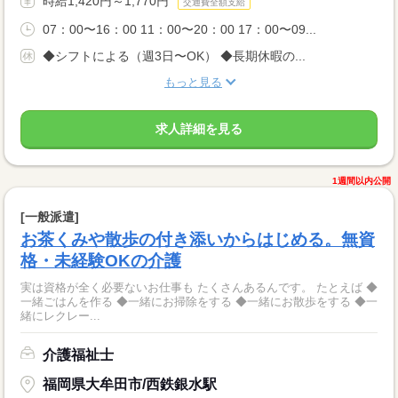
時給1,420円～1,770円
交通費全額支給
07：00〜16：00 11：00〜20：00 17：00〜09...
◆シフトによる（週3日〜OK） ◆長期休暇の...
もっと見る
求人詳細を見る
1週間以内公開
[一般派遣]
お茶くみや散歩の付き添いからはじめる。無資
格・未経験OKの介護
実は資格が全く必要ないお仕事も たくさんあるんです。 たとえば ◆
一緒ごはんを作る ◆一緒にお掃除をする ◆一緒にお散歩をする ◆一
緒にレクレー...
介護福祉士
福岡県大牟田市/西鉄銀水駅