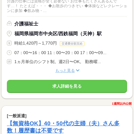
介護の仕事には資格が全く必要ない お仕事もたくさんあるんで
す…！ たとえば・・・ ◆お散歩のつきそい ◆体操などレクレーショ
ンに参加 ◆飲み物・...
介護福祉士
福岡県福岡市中央区/西鉄福岡（天神）駅
時給1,420円～1,770円
交通費全額支給
07：00〜16：00 11：00〜20：00 17：00〜09...
1ヵ月単位のシフト制。週2日〜OK。 勤務曜...
もっと見る
求人詳細を見る
1週間以内公開
[一般派遣]
【無資格OK】40・50代の主婦（夫）さん多
数！履歴書は不要です