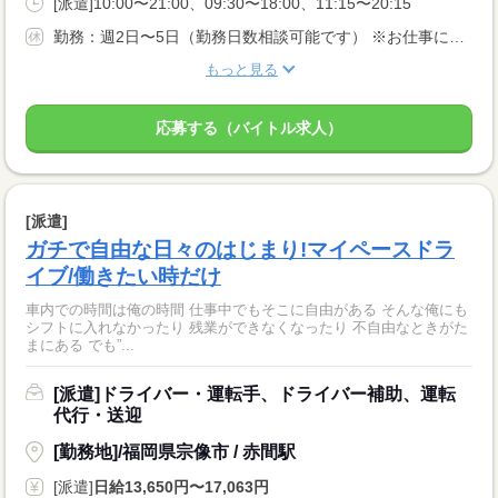
[派遣]10:00〜21:00、09:30〜18:00、11:15〜20:15
勤務：週2日〜5日（勤務日数相談可能です） ※お仕事により異なります
もっと見る
応募する（バイトル求人）
[派遣]
ガチで自由な日々のはじまり!マイペースドラ
イブ/働きたい時だけ
車内での時間は俺の時間 仕事中でもそこに自由がある そんな俺にも
シフトに入れなかったり 残業ができなくなったり 不自由なときがた
まにある でも”...
[派遣]ドライバー・運転手、ドライバー補助、運転
代行・送迎
[勤務地]/福岡県宗像市 / 赤間駅
[派遣]
日給13,650円〜17,063円