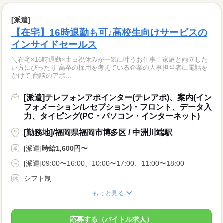
[派遣]
【在宅】16時退勤も可♪高校生向けサービスの
インサイドセールス
＼在宅×16時退勤×土日祝休みが一気に叶うお仕事！家庭と両立した
い方にぴったり 高卒の採用を考えている企業の人事担当者に電話を
かけて 商談のアポ...
[派遣]テレフォンアポインター(テレアポ)、案内(イン
フォメーション/レセプション)・フロント、データ入
力、タイピング(PC・パソコン・インターネット)
[勤務地]/福岡県福岡市博多区 / 中洲川端駅
[派遣]
時給1,600円〜
[派遣]09:00〜16:00、10:00〜17:00、11:00〜18:00
シフト制
もっと見る
応募する（バイトル求人）