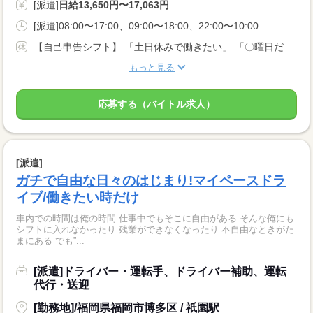
[派遣]
日給13,650円〜17,063円
[派遣]08:00〜17:00、09:00〜18:00、22:00〜10:00
【自己申告シフト】 「土日休みで働きたい」 「〇曜日だけ働きたい」 働きたい日は事前に選べます。 お休み希望の曜日・時間についても 面談の際に教えてくださいね。 ※こちらは中型以上のお仕事の例です
もっと見る
応募する（バイトル求人）
[派遣]
ガチで自由な日々のはじまり!マイペースドラ
イブ/働きたい時だけ
車内での時間は俺の時間 仕事中でもそこに自由がある そんな俺にも
シフトに入れなかったり 残業ができなくなったり 不自由なときがた
まにある でも”...
[派遣]ドライバー・運転手、ドライバー補助、運転
代行・送迎
[勤務地]/福岡県福岡市博多区 / 祇園駅