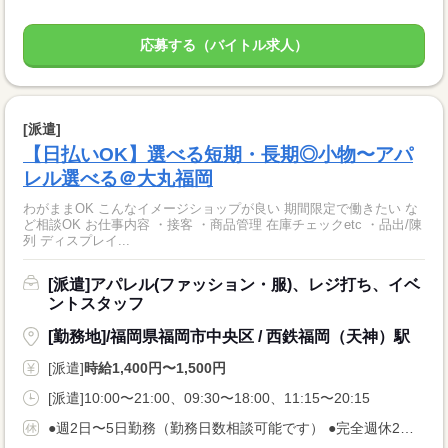
応募する（バイトル求人）
[派遣]
【日払いOK】選べる短期・長期◎小物〜アパ
レル選べる＠大丸福岡
わがままOK こんなイメージショップが良い 期間限定で働きたい な
ど相談OK お仕事内容 ・接客 ・商品管理 在庫チェックetc ・品出/陳
列 ディスプレイ...
[派遣]アパレル(ファッション・服)、レジ打ち、イベ
ントスタッフ
[勤務地]/福岡県福岡市中央区 / 西鉄福岡（天神）駅
[派遣]
時給1,400円〜1,500円
[派遣]10:00〜21:00、09:30〜18:00、11:15〜20:15
●週2日〜5日勤務（勤務日数相談可能です） ●完全週休2日制（週5日勤務） …など、お仕事により異なります