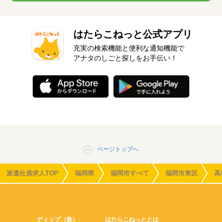
はたらこねっと公式アプリ
充実の検索機能と便利な通知機能で
アナタのしごと探しをお手伝い！
ページトップへ
派遣社員求人TOP
福岡県
福岡市すべて
福岡市東区
高
ディップ（株）
はたらこねっととは