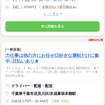
【シフト例】 09：00〜17：30 09：00〜17...
【嬉しいPOINT】 ◇全額日払い/翌日振込み/...
もっと見る
求人詳細を見る
1週間以内公開
[一般派遣]
力仕事は他の方にお任せ◎好きな運転だけに集
中♪日払いあり★
【たとえば…】 ■センター間配送 ■介護施設の送迎 ■郵便配送 ■ス
ーパーの配送（かご車をおして定位置に移動させるだけ） すべて運
転以外は最低...
ドライバー・配達・配送
千葉県千葉市花見川区/京成幕張本郷駅
日給16,275円～20,344円
交通費一部支給