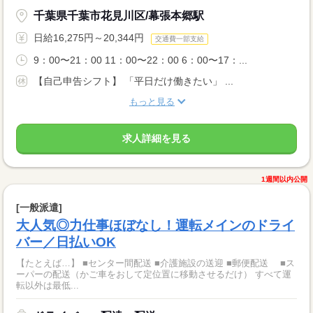
千葉県千葉市花見川区/幕張本郷駅
日給16,275円～20,344円
交通費一部支給
9：00〜21：00 11：00〜22：00 6：00〜17：...
【自己申告シフト】 「平日だけ働きたい」 ...
もっと見る
求人詳細を見る
1週間以内公開
[一般派遣]
大人気◎力仕事ほぼなし！運転メインのドライ
バー／日払いOK
【たとえば…】 ■センター間配送 ■介護施設の送迎 ■郵便配送 ■ス
ーパーの配送（かご車をおして定位置に移動させるだけ） すべて運
転以外は最低...