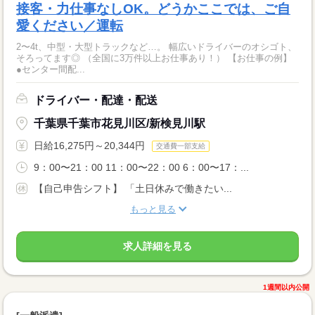
接客・力仕事なしOK。どうかここでは、ご自
愛ください／運転
2〜4t、中型・大型トラックなど…。 幅広いドライバーのオシゴト、
そろってます◎ （全国に3万件以上お仕事あり！） 【お仕事の例】
●センター間配...
ドライバー・配達・配送
千葉県千葉市花見川区/新検見川駅
日給16,275円～20,344円
交通費一部支給
9：00〜21：00 11：00〜22：00 6：00〜17：...
【自己申告シフト】 「土日休みで働きたい...
もっと見る
求人詳細を見る
1週間以内公開