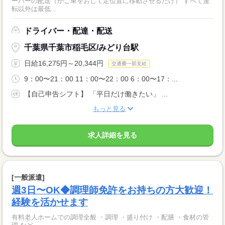
ーパーの配送（かご車をおして定位置に移動させるだけ） すべて運
転以外は最低...
ドライバー・配達・配送
千葉県千葉市稲毛区/みどり台駅
日給16,275円～20,344円
交通費一部支給
9：00〜21：00 11：00〜22：00 6：00〜17：...
【自己申告シフト】 「平日だけ働きたい」 ...
もっと見る
求人詳細を見る
[一般派遣]
週3日〜OK◆調理師免許をお持ちの方大歓迎！
経験を活かせます
有料老人ホームでの調理全般 ・調理 ・盛り付け ・配膳 ・食材の管