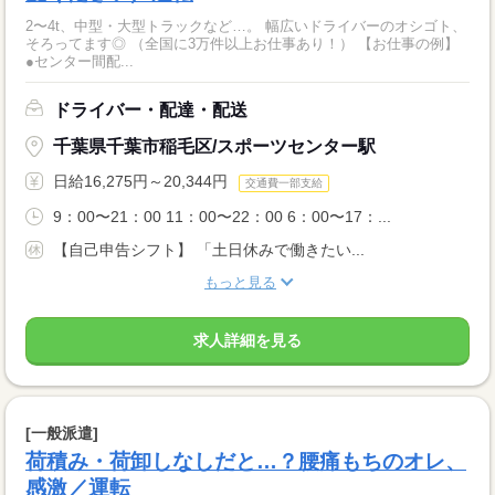
2〜4t、中型・大型トラックなど…。 幅広いドライバーのオシゴト、
そろってます◎ （全国に3万件以上お仕事あり！） 【お仕事の例】
●センター間配...
ドライバー・配達・配送
千葉県千葉市稲毛区/スポーツセンター駅
日給16,275円～20,344円
交通費一部支給
9：00〜21：00 11：00〜22：00 6：00〜17：...
【自己申告シフト】 「土日休みで働きたい...
もっと見る
求人詳細を見る
[一般派遣]
荷積み・荷卸しなしだと…？腰痛もちのオレ、
感激／運転