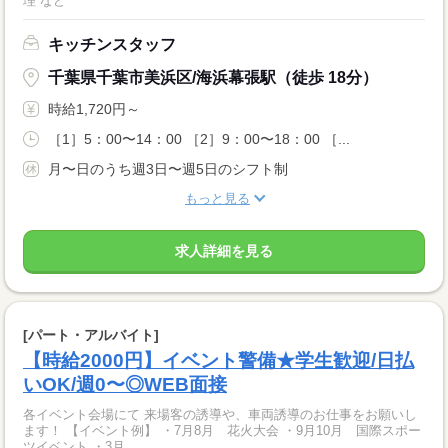
理 など
キッチンスタッフ
千葉県千葉市美浜区/海浜幕張駅（徒歩 18分）
時給1,720円～
［1］5：00〜14：00 ［2］9：00〜18：00 ［...
月〜日のうち週3日〜週5日のシフト制
もっと見る
求人詳細を見る
[パート・アルバイト]
【時給2000円】イベント警備★学生歓迎/日払
いOK/週0〜◎WEB面接
各イベント会場にて 来場客の誘導や、車両誘導のお仕事をお願いし
ます！ 【イベント例】 ・7月8月 花火大会 ・9月10月 国際スポー
ツイベント ・3月...