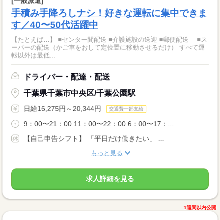
[一般派遣]
手積み手降ろしナシ！好きな運転に集中できま
す／40〜50代活躍中
【たとえば…】 ■センター間配送 ■介護施設の送迎 ■郵便配送 ■ス
ーパーの配送（かご車をおして定位置に移動させるだけ） すべて運
転以外は最低...
ドライバー・配達・配送
千葉県千葉市中央区/千葉公園駅
日給16,275円～20,344円
交通費一部支給
9：00〜21：00 11：00〜22：00 6：00〜17：...
【自己申告シフト】 「平日だけ働きたい」 ...
もっと見る
求人詳細を見る
1週間以内公開