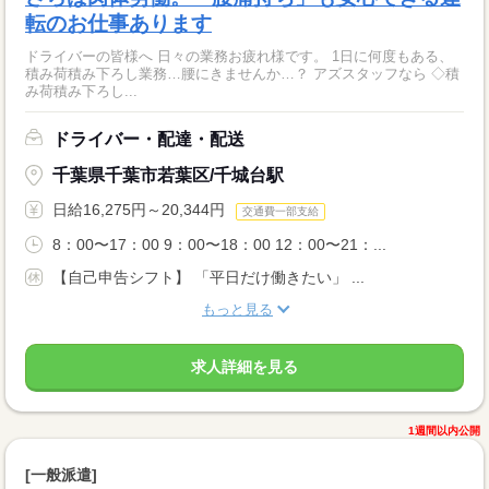
転のお仕事あります
ドライバーの皆様へ 日々の業務お疲れ様です。 1日に何度もある、
積み荷積み下ろし業務…腰にきませんか…？ アズスタッフなら ◇積
み荷積み下ろし...
ドライバー・配達・配送
千葉県千葉市若葉区/千城台駅
日給16,275円～20,344円
交通費一部支給
8：00〜17：00 9：00〜18：00 12：00〜21：...
【自己申告シフト】 「平日だけ働きたい」 ...
もっと見る
求人詳細を見る
1週間以内公開
[一般派遣]