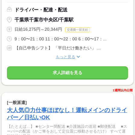
ドライバー・配達・配送
千葉県千葉市中央区/千葉駅
日給16,275円～20,344円
交通費一部支給
9：00〜21：00 11：00〜22：00 6：00〜17：...
【自己申告シフト】 「平日だけ働きたい」 ...
もっと見る
求人詳細を見る
1週間以内公開
[一般派遣]
大人気◎力仕事ほぼなし！運転メインのドライ
バー／日払いOK
【たとえば…】 ■センター間配送 ■介護施設の送迎 ■郵便配送 ■ス
ーパーの配送（かご車をおして定位置に移動させるだけ） すべて運