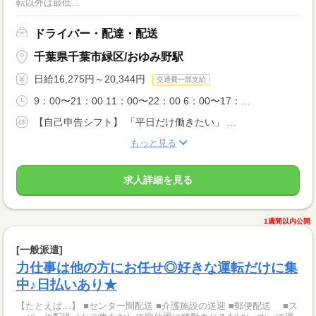
転以外は最低...
ドライバー・配達・配送
千葉県千葉市緑区/おゆみ野駅
日給16,275円～20,344円
交通費一部支給
9：00〜21：00 11：00〜22：00 6：00〜17：...
【自己申告シフト】 「平日だけ働きたい」 ...
もっと見る
求人詳細を見る
1週間以内公開
[一般派遣]
力仕事は他の方にお任せ◎好きな運転だけに集
中♪日払いあり★
【たとえば…】 ■センター間配送 ■介護施設の送迎 ■郵便配送 ■ス