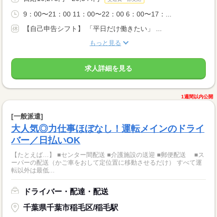
9：00〜21：00 11：00〜22：00 6：00〜17：...
【自己申告シフト】 「平日だけ働きたい」 ...
もっと見る
求人詳細を見る
1週間以内公開
[一般派遣]
大人気◎力仕事ほぼなし！運転メインのドライ
バー／日払いOK
【たとえば…】 ■センター間配送 ■介護施設の送迎 ■郵便配送 ■ス
ーパーの配送（かご車をおして定位置に移動させるだけ） すべて運
転以外は最低...
ドライバー・配達・配送
千葉県千葉市稲毛区/稲毛駅