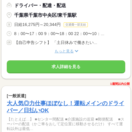
ドライバー・配達・配送
千葉県千葉市中央区/東千葉駅
日給16,275円～20,344円
交通費一部支給
8：00〜17：00 9：00〜18：00 22：00〜10：...
【自己申告シフト】 「土日休みで働きたい...
もっと見る
求人詳細を見る
1週間以内公開
[一般派遣]
大人気◎力仕事ほぼなし！運転メインのドライ
バー／日払いOK
【たとえば…】 ■センター間配送 ■介護施設の送迎 ■郵便配送 ■ス
ーパーの配送（かご車をおして定位置に移動させるだけ） すべて運
転以外は最低...