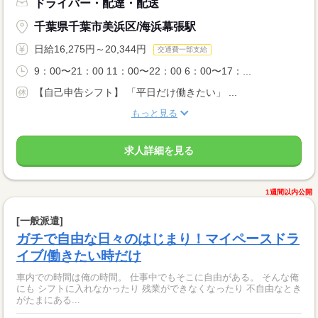
ドライバー・配達・配送
千葉県千葉市美浜区/海浜幕張駅
日給16,275円～20,344円
交通費一部支給
9：00〜21：00 11：00〜22：00 6：00〜17：...
【自己申告シフト】 「平日だけ働きたい」 ...
もっと見る
求人詳細を見る
1週間以内公開
[一般派遣]
ガチで自由な日々のはじまり！マイペースドラ
イブ/働きたい時だけ
車内での時間は俺の時間。 仕事中でもそこに自由がある。 そんな俺
にも シフトに入れなかったり 残業ができなくなったり 不自由なとき
がたまにある...