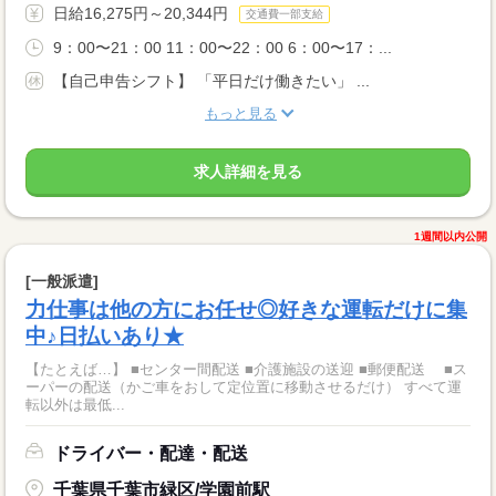
日給16,275円～20,344円
交通費一部支給
9：00〜21：00 11：00〜22：00 6：00〜17：...
【自己申告シフト】 「平日だけ働きたい」 ...
もっと見る
求人詳細を見る
1週間以内公開
[一般派遣]
力仕事は他の方にお任せ◎好きな運転だけに集
中♪日払いあり★
【たとえば…】 ■センター間配送 ■介護施設の送迎 ■郵便配送 ■ス
ーパーの配送（かご車をおして定位置に移動させるだけ） すべて運
転以外は最低...
ドライバー・配達・配送
千葉県千葉市緑区/学園前駅