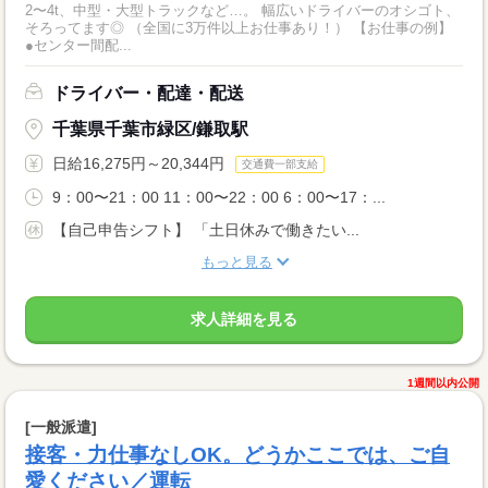
2〜4t、中型・大型トラックなど…。 幅広いドライバーのオシゴト、
そろってます◎ （全国に3万件以上お仕事あり！） 【お仕事の例】
●センター間配...
ドライバー・配達・配送
千葉県千葉市緑区/鎌取駅
日給16,275円～20,344円
交通費一部支給
9：00〜21：00 11：00〜22：00 6：00〜17：...
【自己申告シフト】 「土日休みで働きたい...
もっと見る
求人詳細を見る
1週間以内公開
[一般派遣]
接客・力仕事なしOK。どうかここでは、ご自
愛ください／運転