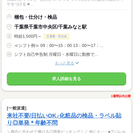
ケをつける ■...
梱包・仕分け・検品
千葉県千葉市中央区/千葉みなと駅
時給1,500円～
交通費一部支給
≪シフト例≫ 09：00〜15：00 13：00〜17：...
シフト自己申告制 月曜日・水曜日に勤務で...
もっと見る
求人詳細を見る
1週間以内公開
[一般派遣]
来社不要/日払いOK♪化粧品の検品・ラベル貼
り◎単発＊年齢不問
＼都合に合わせて働ける◎簡単ピッキング！／ 他にも･･･ ■アパレル