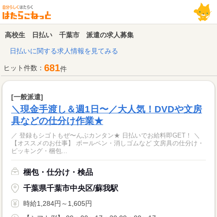
高校生 日払い 千葉市 派遣の求人募集
日払いに関する求人情報を見てみる
681
ヒット件数：
件
[一般派遣]
＼現金手渡し＆週1日〜／大人気！DVDや文房
具などの仕分け作業★
／ 登録もシゴトもぜ〜んぶカンタン★ 日払いでお給料即GET！ ＼
【オススメのお仕事】 ボールペン・消しゴムなど 文房具の仕分け・
ピッキング・梱包...
梱包・仕分け・検品
千葉県千葉市中央区/蘇我駅
時給1,284円～1,605円