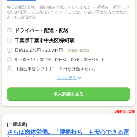
毎日の配送業務。 腰の痛みと戦っているあなたへ 荷積み・荷下しが
ないお仕事ってご存知ですか？ そこでは、年齢が高めの方や女性の
方 力に自信がな...
ドライバー・配達・配送
千葉県千葉市中央区/栄町駅
日給16,275円～20,344円
交通費一部支給
8：00〜17：00 16：00〜4：00 6：00〜15：0...
【自己申告シフト】 「平日だけ働きたい」 ...
もっと見る
求人詳細を見る
1週間以内公開
[一般派遣]
さらば肉体労働。「腰痛持ち」も安心できる運