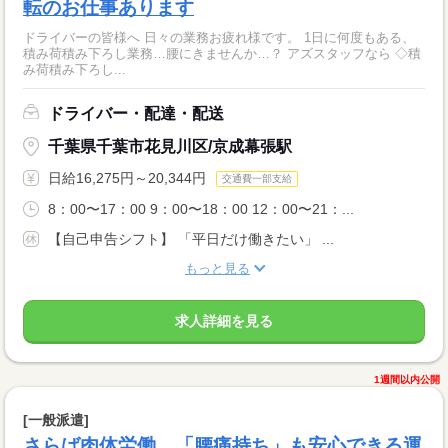
転のお仕事あります
ドライバーの皆様へ 日々の業務お疲れ様です。 1日に何度もある、
積み荷積み下ろし業務…腰にきませんか…？ アズスタッフなら ◇積
み荷積み下ろし...
ドライバー・配達・配送
千葉県千葉市花見川区/京成幕張駅
日給16,275円～20,344円
交通費一部支給
8：00〜17：00 9：00〜18：00 12：00〜21：...
【自己申告シフト】 「平日だけ働きたい」 ...
もっと見る
求人詳細を見る
1週間以内公開
[一般派遣]
さらば肉体労働。「腰痛持ち」も安心できる運