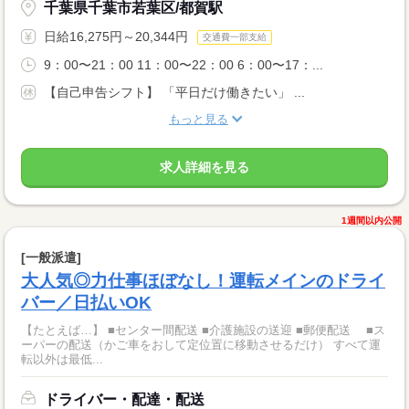
千葉県千葉市若葉区/都賀駅
日給16,275円～20,344円
交通費一部支給
9：00〜21：00 11：00〜22：00 6：00〜17：...
【自己申告シフト】 「平日だけ働きたい」 ...
もっと見る
求人詳細を見る
1週間以内公開
[一般派遣]
大人気◎力仕事ほぼなし！運転メインのドライ
バー／日払いOK
【たとえば…】 ■センター間配送 ■介護施設の送迎 ■郵便配送 ■ス
ーパーの配送（かご車をおして定位置に移動させるだけ） すべて運
転以外は最低...
ドライバー・配達・配送