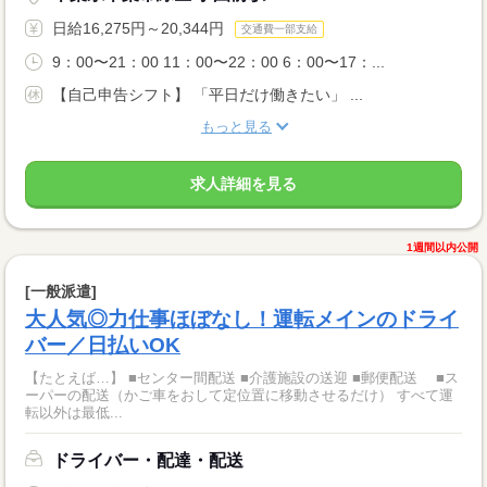
日給16,275円～20,344円
交通費一部支給
9：00〜21：00 11：00〜22：00 6：00〜17：...
【自己申告シフト】 「平日だけ働きたい」 ...
もっと見る
求人詳細を見る
1週間以内公開
[一般派遣]
大人気◎力仕事ほぼなし！運転メインのドライ
バー／日払いOK
【たとえば…】 ■センター間配送 ■介護施設の送迎 ■郵便配送 ■ス
ーパーの配送（かご車をおして定位置に移動させるだけ） すべて運
転以外は最低...
ドライバー・配達・配送