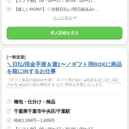
【シフト例】 09：00〜17：30 09：00〜17...
【嬉しいPOINT】 ◇全額日払い/翌日振込み/...
もっと見る
求人詳細を見る
[一般派遣]
＼日払/現金手渡＆週1〜／ギフト用BOXに商品
を箱にINするお仕事
《ギフト商品の箱詰め作業》 ギフト用の箱に ●商品をぽこぽこ箱に
入れる ●詰めた箱を梱包する など 簡単な作業になります。 ￣￣￣￣
￣￣￣￣￣...
梱包・仕分け・検品
千葉県千葉市中央区/千葉駅
時給1,284円～1,605円