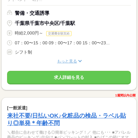
警備・交通誘導
千葉県千葉市中央区/千葉駅
時給2,000円～
交通費全額支給
07：00〜15：00 09：00〜17：00 15：00〜23...
シフト制
もっと見る
求人詳細を見る
1週間以内公開
[一般派遣]
来社不要/日払いOK♪化粧品の検品・ラベル貼
り◎単発＊年齢不問
＼都合に合わせて働ける◎簡単ピッキング！／ 他にも･･･ ■アパレル
商品のピッキング･仕分け ■パンフレットの封入 ■たばこの箱にオマ