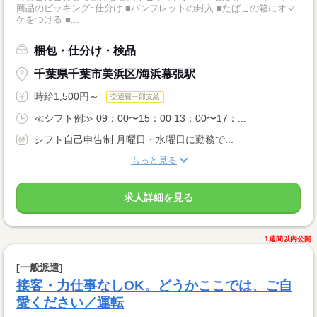
商品のピッキング･仕分け ■パンフレットの封入 ■たばこの箱にオマ
ケをつける ■...
梱包・仕分け・検品
千葉県千葉市美浜区/海浜幕張駅
時給1,500円～
交通費一部支給
≪シフト例≫ 09：00〜15：00 13：00〜17：...
シフト自己申告制 月曜日・水曜日に勤務で...
もっと見る
求人詳細を見る
1週間以内公開
[一般派遣]
接客・力仕事なしOK。どうかここでは、ご自
愛ください／運転