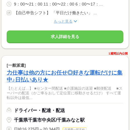
9：00〜21：00 11：00〜22：00 6：00〜17：...
【自己申告シフト】 「平日だけ働きたい」 ...
もっと見る
求人詳細を見る
1週間以内公開
[一般派遣]
力仕事は他の方にお任せ◎好きな運転だけに集
中♪日払いあり★
【たとえば…】 ■センター間配送 ■介護施設の送迎 ■郵便配送 ■ス
ーパーの配送（かご車をおして定位置に移動させるだけ） すべて運
転以外は最低...
ドライバー・配達・配送
千葉県千葉市中央区/千葉みなと駅
日給16,275円～20,344円
交通費一部支給