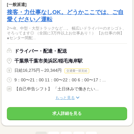
[一般派遣]
接客・力仕事なしOK。どうかここでは、ご自
愛ください／運転
2〜4t、中型・大型トラックなど…。 幅広いドライバーのオシゴト、
そろってます◎ （全国に3万件以上お仕事あり！） 【お仕事の例】
●センター間配...
ドライバー・配達・配送
千葉県千葉市美浜区/稲毛海岸駅
日給16,275円～20,344円
交通費一部支給
9：00〜21：00 11：00〜22：00 6：00〜17：...
【自己申告シフト】 「土日休みで働きたい...
もっと見る
求人詳細を見る