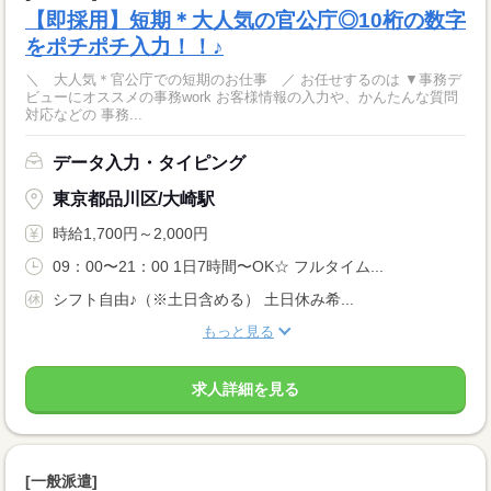
【即採用】短期＊大人気の官公庁◎10桁の数字
をポチポチ入力！！♪
＼ 大人気＊官公庁での短期のお仕事 ／ お任せするのは ▼事務デ
ビューにオススメの事務work お客様情報の入力や、かんたんな質問
対応などの 事務...
データ入力・タイピング
東京都品川区/大崎駅
時給1,700円～2,000円
09：00〜21：00 1日7時間〜OK☆ フルタイム...
シフト自由♪（※土日含める） 土日休み希...
もっと見る
求人詳細を見る
[一般派遣]