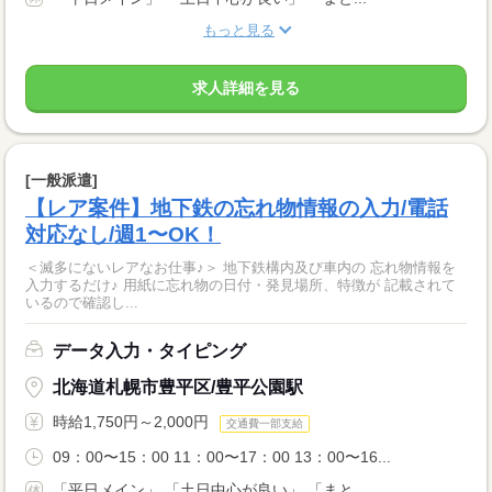
もっと見る
求人詳細を見る
[一般派遣]
【レア案件】地下鉄の忘れ物情報の入力/電話
対応なし/週1〜OK！
＜滅多にないレアなお仕事♪＞ 地下鉄構内及び車内の 忘れ物情報を
入力するだけ♪ 用紙に忘れ物の日付・発見場所、特徴が 記載されて
いるので確認し...
データ入力・タイピング
北海道札幌市豊平区/豊平公園駅
時給1,750円～2,000円
交通費一部支給
09：00〜15：00 11：00〜17：00 13：00〜16...
「平日メイン」 「土日中心が良い」 「まと...