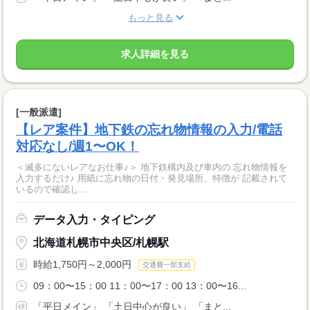
もっと見る
求人詳細を見る
[一般派遣]
【レア案件】地下鉄の忘れ物情報の入力/電話
対応なし/週1〜OK！
＜滅多にないレアなお仕事♪＞ 地下鉄構内及び車内の 忘れ物情報を
入力するだけ♪ 用紙に忘れ物の日付・発見場所、特徴が 記載されて
いるので確認し...
データ入力・タイピング
北海道札幌市中央区/札幌駅
時給1,750円～2,000円
交通費一部支給
09：00〜15：00 11：00〜17：00 13：00〜16...
「平日メイン」 「土日中心が良い」 「まと...