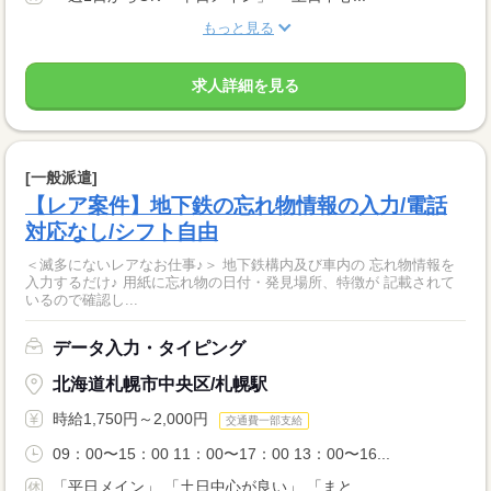
もっと見る
求人詳細を見る
[一般派遣]
【レア案件】地下鉄の忘れ物情報の入力/電話
対応なし/シフト自由
＜滅多にないレアなお仕事♪＞ 地下鉄構内及び車内の 忘れ物情報を
入力するだけ♪ 用紙に忘れ物の日付・発見場所、特徴が 記載されて
いるので確認し...
データ入力・タイピング
北海道札幌市中央区/札幌駅
時給1,750円～2,000円
交通費一部支給
09：00〜15：00 11：00〜17：00 13：00〜16...
「平日メイン」 「土日中心が良い」 「まと...