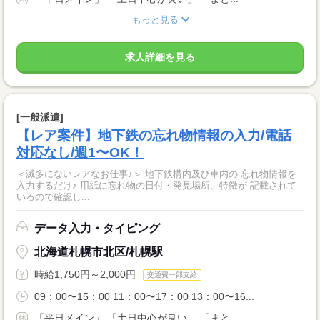
もっと見る
求人詳細を見る
[一般派遣]
【レア案件】地下鉄の忘れ物情報の入力/電話
対応なし/週1〜OK！
＜滅多にないレアなお仕事♪＞ 地下鉄構内及び車内の 忘れ物情報を
入力するだけ♪ 用紙に忘れ物の日付・発見場所、特徴が 記載されて
いるので確認し...
データ入力・タイピング
北海道札幌市北区/札幌駅
時給1,750円～2,000円
交通費一部支給
09：00〜15：00 11：00〜17：00 13：00〜16...
「平日メイン」 「土日中心が良い」 「まと...