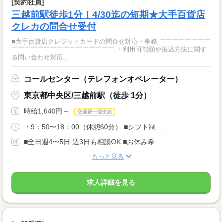
[契約社員]
三越前駅徒歩1分！4/30迄の短期★大手百貨店
クレカの問合せ受付
■大手百貨店クレジットカードの問合せ対応・事務 ￣￣￣￣￣￣￣￣
￣￣￣￣￣￣￣￣￣￣￣￣￣￣￣￣ ・利用可能額や振込方法に関す
る問い合わせ対応...
コールセンター（テレフォンオペレーター）
東京都中央区/三越前駅（徒歩 1分）
時給1,640円～
交通費一部支給
・9：50〜18：00（休憩60分） ■シフト制 ...
■全日週4〜5日 週3日も相談OK ■お休み希...
もっと見る
求人詳細を見る