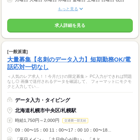
もっと見る
求人詳細を見る
[一般派遣]
大量募集【名刺のデータ入力】短期勤務OK/電
話応対一切なし
＜人気のレア求人！！今月だけの限定募集＞ PC入力ができれば問題
なし◎ 画像で送付されるデータを確認して、 フォーマットにモクモ
クと入力してい...
データ入力・タイピング
北海道札幌市中央区/札幌駅
時給1,750円～2,000円
交通費一部支給
09：00〜15：00 11：00〜17：00 10：00〜18...
「平日メイン」 「土日中心が良い」 「まと...