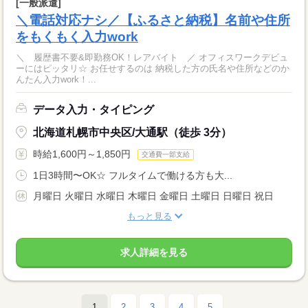
[一般派遣]
＼電話対応ナシ／【ふるさと納税】名前や住所
をもくもく入力work
＼ 履歴書不要&即勤務OK！レアバイト ／ オフィスワークデビュ
ーにはピッタリ☆ お任せするのは 納税した方の氏名や住所などのか
んたん入力work！...
データ入力・タイピング
北海道札幌市中央区/大通駅（徒歩 3分）
時給1,600円～1,850円
交通費一部支給
1日3時間〜OK☆ フルタイムで働ける方も大...
月曜日 火曜日 水曜日 木曜日 金曜日 土曜日 日曜日 祝日
もっと見る
求人詳細を見る
1
2
3
4
5