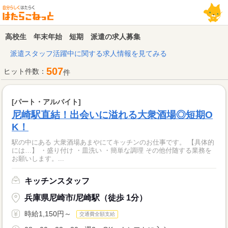
高校生 年末年始 短期 派遣の求人募集
派遣スタッフ活躍中に関する求人情報を見てみる
507
ヒット件数：
件
[パート・アルバイト]
尼崎駅直結！出会いに溢れる大衆酒場◎短期O
K！
駅の中にある 大衆酒場あまやにてキッチンのお仕事です。 【具体的
には…】 ・盛り付け ・皿洗い ・簡単な調理 その他付随する業務を
お願いします。...
キッチンスタッフ
兵庫県尼崎市/尼崎駅（徒歩 1分）
時給1,150円～
交通費全額支給