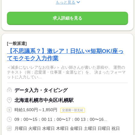
もっと見る
求人詳細を見る
[一般派遣]
【不思議系？】激レア！日払い×短期OK/座っ
てモクモク入力作業
＜滅多にないレアなお仕事♪＞ 占い師さんが書いた原稿や、 運勢の
テキスト（例：恋愛運・仕事運・金運など）を、 決まったフォーマ
ットに入力してい...
データ入力・タイピング
北海道札幌市中央区/札幌駅
時給1,600円～1,850円
交通費一部支給
09：00〜15：00 11：00〜17：00 13：00〜16...
月曜日 火曜日 水曜日 木曜日 金曜日 土曜日 日曜日 祝日