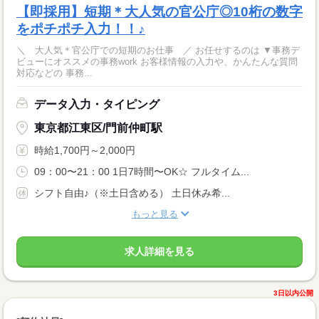
【即採用】短期＊大人気の官公庁◎10桁の数字
をポチポチ入力！！♪
＼ 大人気＊官公庁での短期のお仕事 ／ お任せするのは ▼事務デ
ビューにオススメの事務work お客様情報の入力や、かんたんな質問
対応などの 事務...
データ入力・タイピング
東京都江東区/門前仲町駅
時給1,700円～2,000円
09：00〜21：00 1日7時間〜OK☆ フルタイム...
シフト自由♪（※土日含める） 土日休み希...
もっと見る
求人詳細を見る
3日以内公開