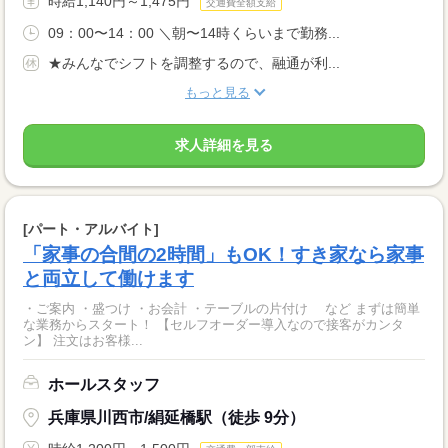
時給1,140円～1,475円
交通費全額支給
09：00〜14：00 ＼朝〜14時くらいまで勤務...
★みんなでシフトを調整するので、融通が利...
もっと見る
求人詳細を見る
[パート・アルバイト]
「家事の合間の2時間」もOK！すき家なら家事
と両立して働けます
・ご案内 ・盛つけ ・お会計 ・テーブルの片付け など まずは簡単
な業務からスタート！ 【セルフオーダー導入なので接客がカンタ
ン】 注文はお客様...
ホールスタッフ
兵庫県川西市/絹延橋駅（徒歩 9分）