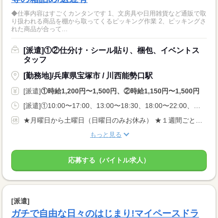
◆仕事内容はすごくカンタンです 1、文房具や日用雑貨など通販で取
り扱われる商品を棚から取ってくるピッキング作業 2、ピッキングさ
れた商品が合って...
[派遣]①②仕分け・シール貼り、梱包、イベントス
タッフ
[勤務地]/兵庫県宝塚市 / 川西能勢口駅
[派遣]
①時給1,200円〜1,500円、②時給1,150円〜1,500円
[派遣]①10:00〜17:00、13:00〜18:30、18:00〜22:00、②09:00〜18:00、13:00〜22:00、22:00〜07:00
★月曜日から土曜日（日曜日のみお休み） ★１週間ごとの完全希望シフト制
もっと見る
応募する（バイトル求人）
[派遣]
ガチで自由な日々のはじまり!マイペースドラ