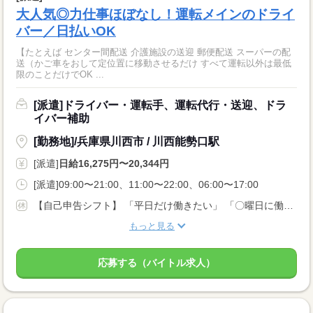
大人気◎力仕事ほぼなし！運転メインのドライ
バー／日払いOK
【たとえば センター間配送 介護施設の送迎 郵便配送 スーパーの配
送（かご車をおして定位置に移動させるだけ すべて運転以外は最低
限のことだけでOK ...
[派遣]ドライバー・運転手、運転代行・送迎、ドラ
イバー補助
[勤務地]/兵庫県川西市 / 川西能勢口駅
[派遣]
日給16,275円〜20,344円
[派遣]09:00〜21:00、11:00〜22:00、06:00〜17:00
【自己申告シフト】 「平日だけ働きたい」 「〇曜日に働きたい」 など、働き方は自分で選べます。 曜日・時間についてのご希望も 面談の際に教えてくださいね。 ※こちらは中型以上のお仕事の例です
もっと見る
応募する（バイトル求人）