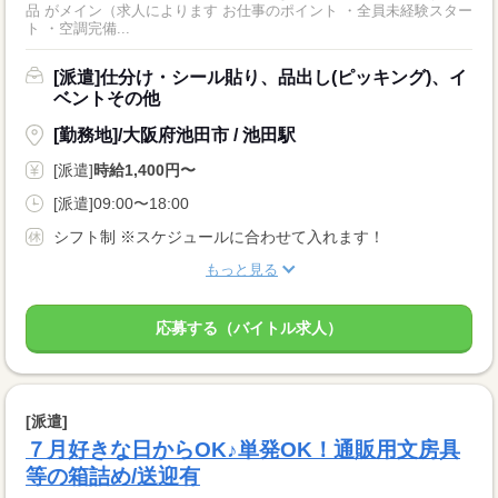
品 がメイン（求人によります お仕事のポイント ・全員未経験スター
ト ・空調完備...
[派遣]仕分け・シール貼り、品出し(ピッキング)、イ
ベントその他
[勤務地]/大阪府池田市 / 池田駅
[派遣]
時給1,400円〜
[派遣]09:00〜18:00
シフト制 ※スケジュールに合わせて入れます！
もっと見る
応募する（バイトル求人）
[派遣]
７月好きな日からOK♪単発OK！通販用文房具
等の箱詰め/送迎有