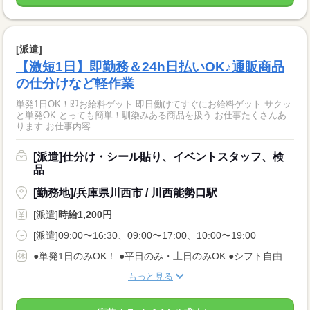
[派遣]
【激短1日】即勤務＆24h日払いOK♪通販商品
の仕分けなど軽作業
単発1日OK！即お給料ゲット 即日働けてすぐにお給料ゲット サクッ
と単発OK とっても簡単！馴染みある商品を扱う お仕事たくさんあ
ります お仕事内容...
[派遣]仕分け・シール貼り、イベントスタッフ、検
品
[勤務地]/兵庫県川西市 / 川西能勢口駅
[派遣]
時給1,200円
[派遣]09:00〜16:30、09:00〜17:00、10:00〜19:00
●単発1日のみOK！ ●平日のみ・土日のみOK ●シフト自由 ●今日申請、翌日シフトインOK
もっと見る