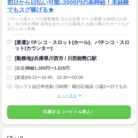
初日から日払い可能♪2000円の高時給！未経験
でもスグ稼げる★
パチンコ屋さんでの接客業務 主なお仕事 ホール業務 お客様のお迎
え、台の拭き掃除 店内をまわってお客様の お困り事のサポートなど
カウンター業務 ...
[派遣]パチンコ・スロット(ホール)、パチンコ・スロ
ット(カウンター)
[勤務地]/兵庫県川西市 / 川西能勢口駅
[派遣]
時給1,300円〜1,625円
[派遣]09:15〜16:45、16:30〜00:00
◎シフト自己申告制 ◎時間・曜日応相談 ◎週2〜日でもOK！ ◎学校帰りや仕事帰りなど時間ご相談ください ※応募状況により希望の勤務曜日・時間に 添えない可能性もございますのでご了承、お願い致します。
もっと見る
応募する（バイトル求人）
[ア・パ]