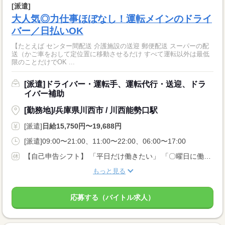
[派遣]
大人気◎力仕事ほぼなし！運転メインのドライ
バー／日払いOK
【たとえば センター間配送 介護施設の送迎 郵便配送 スーパーの配
送（かご車をおして定位置に移動させるだけ すべて運転以外は最低
限のことだけでOK ...
[派遣]ドライバー・運転手、運転代行・送迎、ドラ
イバー補助
[勤務地]/兵庫県川西市 / 川西能勢口駅
[派遣]
日給15,750円〜19,688円
[派遣]09:00〜21:00、11:00〜22:00、06:00〜17:00
【自己申告シフト】 「平日だけ働きたい」 「〇曜日に働きたい」 など、働き方は自分で選べます。 曜日・時間についてのご希望も 面談の際に教えてくださいね。 ※こちらは中型以上のお仕事の例です
もっと見る
応募する（バイトル求人）