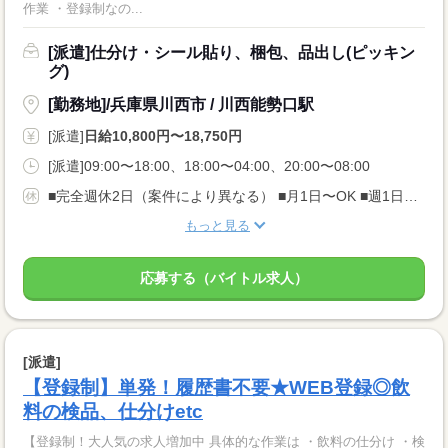
作業 ・登録制なの...
[派遣]仕分け・シール貼り、梱包、品出し(ピッキン
グ)
[勤務地]/兵庫県川西市 / 川西能勢口駅
[派遣]
日給10,800円〜18,750円
[派遣]09:00〜18:00、18:00〜04:00、20:00〜08:00
■完全週休2日（案件により異なる） ■月1日〜OK ■週1日〜OK ■土日祝のみの勤務もOK ※登録制のため希望休が取りやすい環境です
もっと見る
応募する（バイトル求人）
[派遣]
【登録制】単発！履歴書不要★WEB登録◎飲
料の検品、仕分けetc
【登録制！大人気の求人増加中 具体的な作業は ・飲料の仕分け ・検