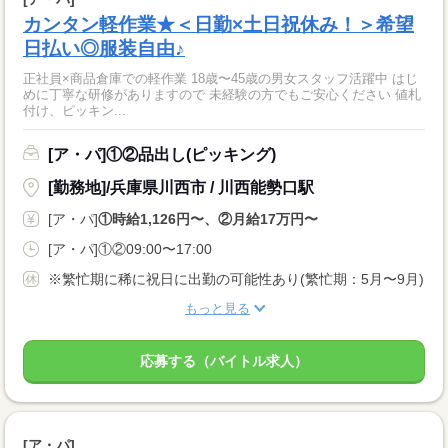
カンタン軽作業★＜日勤×土日祝休み！＞希望
日払い◎服装自由♪
正社員×商品倉庫での軽作業 18歳〜45歳の男女スタッフ活躍中 はじ
めに丁寧な研修がありますので 未経験の方でもご安心ください 値札
付け、ピッキン...
[ア・パ]①②品出し(ピッキング)
[勤務地]/兵庫県川西市 / 川西能勢口駅
[ア・パ]
①時給1,126円〜、②月給17万円〜
[ア・パ]①②09:00〜17:00
※繁忙期に稀に祝日に出勤の可能性あり(繁忙期：5月〜9月)
もっと見る
応募する（バイトル求人）
[ア・パ]