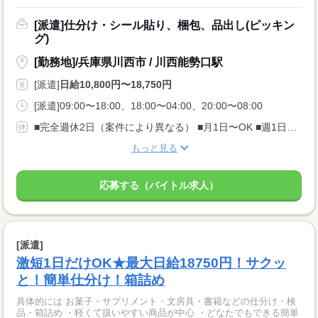
[派遣]仕分け・シール貼り、梱包、品出し(ピッキン
グ)
[勤務地]/兵庫県川西市 / 川西能勢口駅
[派遣]
日給10,800円〜18,750円
[派遣]09:00〜18:00、18:00〜04:00、20:00〜08:00
■完全週休2日（案件により異なる） ■月1日〜OK ■週1日〜OK ■土日祝のみの勤務もOK ※登録制のため希望休が取りやすい環境です
もっと見る
応募する（バイトル求人）
[派遣]
激短1日だけOK★最大日給18750円！サクッ
と！簡単仕分け！箱詰め
具体的には お菓子・サプリメント・文房具・書籍などの仕分け・検
品・箱詰め ・軽くて扱いやすい商品が中心 ・どなたでもできる簡単