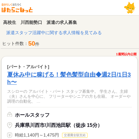
高校生 川西能勢口 派遣の求人募集
派遣スタッフ活躍中に関する求人情報を見てみる
50
ヒット件数：
件
1週間以内公開
[パート・アルバイト]
夏休み中に稼げる！髪色髪型自由◆週2日/1日3
h〜
スシローの アルバイト・パート スタッフ募集中。 学生さん、主婦
（夫）さんを中心に、 フリーターやシニアの方も在籍。 オーダーや
調理の自動化、 ...
ホールスタッフ
兵庫県川西市/川西池田駅（徒歩 15分）
時給1,140円～1,475円
交通費全額支給