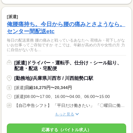
[派遣]
俺腰痛持ち。今日から腰の痛みとさようなら。
センター間配送etc
毎日の配送業務 腰の痛みと戦っているあなたへ 荷積み・荷下しがな
いお仕事ってご存知ですか そこでは、年齢が高めの方や女性の方 力
に自信がない方も...
[派遣]ドライバー・運転手、仕分け・シール貼り、
配達・配送・宅配便
[勤務地]/兵庫県川西市 / 川西能勢口駅
[派遣]
日給16,275円〜20,344円
[派遣]08:00〜17:00、16:00〜04:00、06:00〜15:00
【自己申告シフト】 「平日だけ働きたい」 「〇曜日に働きたい」 など、働き方は自分で選べます。 曜日・時間についてのご希望も 面談の際に教えてくださいね。 ※こちらは中型以上のお仕事の例です
もっと見る
応募する（バイトル求人）