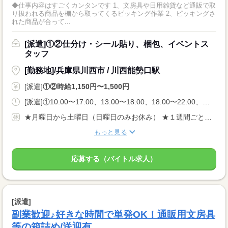
◆仕事内容はすごくカンタンです 1、文房具や日用雑貨など通販で取
り扱われる商品を棚から取ってくるピッキング作業 2、ピッキングさ
れた商品が合って...
[派遣]①②仕分け・シール貼り、梱包、イベントス
タッフ
[勤務地]/兵庫県川西市 / 川西能勢口駅
[派遣]
①②時給1,150円〜1,500円
[派遣]①10:00〜17:00、13:00〜18:00、18:00〜22:00、②09:00〜18:00、13:00〜22:00、22:00〜07:00
★月曜日から土曜日（日曜日のみお休み） ★１週間ごとの完全希望シフト制 ★まずは単発でお試し勤務OK→以降継続勤務可能
もっと見る
応募する（バイトル求人）
[派遣]
副業歓迎♪好きな時間で単発OK！通販用文房具
等の箱詰め/送迎有