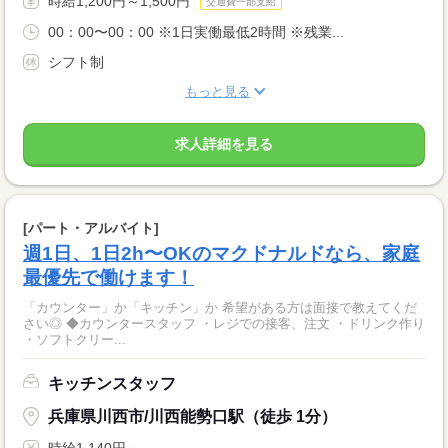
時給1,200円～1,500円
交通費一部支給
00：00〜00：00 ※1日実働最低2時間 ※残業...
シフト制
もっと見る
求人詳細を見る
[パート・アルバイト]
週1日、1日2h〜OKのマクドナルドなら、家庭
最優先で働けます！
「カウンター」か「キッチン」か 希望がある方は面接で教えてくだ
さい◎ ◆カウンタースタッフ ・レジでの接客、注文 ・ドリンク作り
・ソフトクリー...
キッチンスタッフ
兵庫県川西市/川西能勢口駅（徒歩 1分）
時給1,140円～