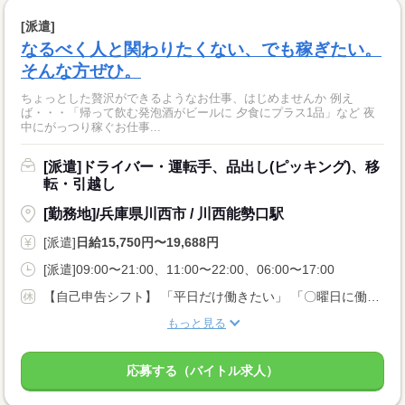
[派遣]
なるべく人と関わりたくない、でも稼ぎたい。
そんな方ぜひ。
ちょっとした贅沢ができるようなお仕事、はじめませんか 例え
ば・・・「帰って飲む発泡酒がビールに 夕食にプラス1品」など 夜
中にがっつり稼ぐお仕事...
[派遣]ドライバー・運転手、品出し(ピッキング)、移
転・引越し
[勤務地]/兵庫県川西市 / 川西能勢口駅
[派遣]
日給15,750円〜19,688円
[派遣]09:00〜21:00、11:00〜22:00、06:00〜17:00
【自己申告シフト】 「平日だけ働きたい」 「〇曜日に働きたい」 など、働き方は自分で選べます。 曜日・時間についてのご希望も 面談の際に教えてくださいね。 ※こちらは中型以上のお仕事の例です
もっと見る
応募する（バイトル求人）