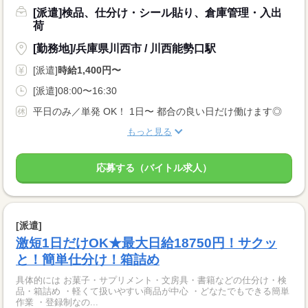
[派遣]検品、仕分け・シール貼り、倉庫管理・入出
荷
[勤務地]/兵庫県川西市 / 川西能勢口駅
[派遣]
時給1,400円〜
[派遣]08:00〜16:30
平日のみ／単発 OK！ 1日〜 都合の良い日だけ働けます◎
もっと見る
応募する（バイトル求人）
[派遣]
激短1日だけOK★最大日給18750円！サクッ
と！簡単仕分け！箱詰め
具体的には お菓子・サプリメント・文房具・書籍などの仕分け・検
品・箱詰め ・軽くて扱いやすい商品が中心 ・どなたでもできる簡単
作業 ・登録制なの...