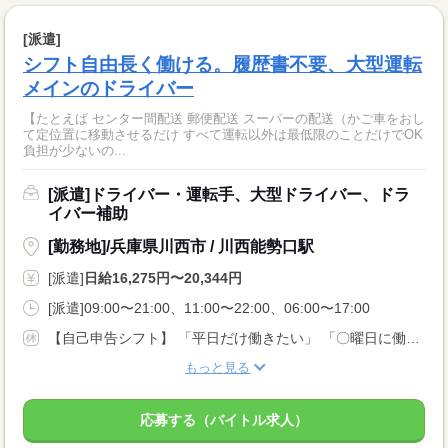
[派遣]
シフト自由長く働ける。履歴書不要、大型運転
メインのドライバー
【たとえば センター間配送 郵便配送 スーパーの配送（かご車をおし
て定位置に移動させるだけ すべて運転以外は最低限のことだけでOK
負担が少ないの...
[派遣]ドライバー・運転手、大型ドライバー、ドラ
イバー補助
[勤務地]/兵庫県川西市 / 川西能勢口駅
[派遣]
日給16,275円〜20,344円
[派遣]09:00〜21:00、11:00〜22:00、06:00〜17:00
【自己申告シフト】 「平日だけ働きたい」 「〇曜日に働きたい」 など、働き方は自分で選べます。 曜日・時間についてのご希望も 面談の際に教えてくださいね。 ※こちらは中型以上のお仕事の例です
もっと見る
応募する（バイトル求人）