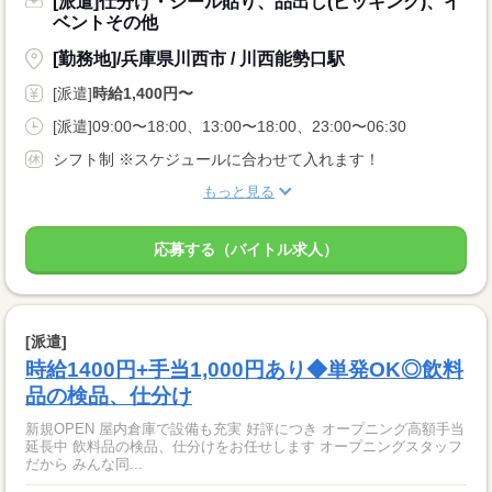
[派遣]仕分け・シール貼り、品出し(ピッキング)、イ
ベントその他
[勤務地]/兵庫県川西市 / 川西能勢口駅
[派遣]
時給1,400円〜
[派遣]09:00〜18:00、13:00〜18:00、23:00〜06:30
シフト制 ※スケジュールに合わせて入れます！
もっと見る
応募する（バイトル求人）
[派遣]
時給1400円+手当1,000円あり◆単発OK◎飲料
品の検品、仕分け
新規OPEN 屋内倉庫で設備も充実 好評につき オープニング高額手当
延長中 飲料品の検品、仕分けをお任せします オープニングスタッフ
だから みんな同...