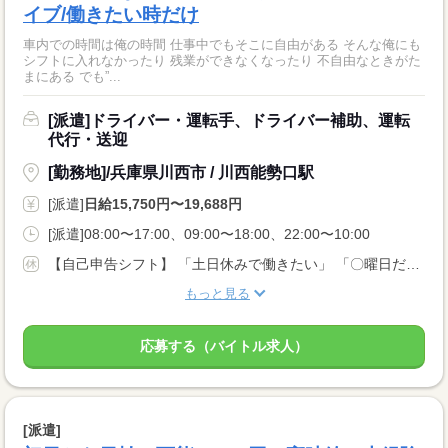
イブ/働きたい時だけ
車内での時間は俺の時間 仕事中でもそこに自由がある そんな俺にも
シフトに入れなかったり 残業ができなくなったり 不自由なときがた
まにある でも”...
[派遣]ドライバー・運転手、ドライバー補助、運転
代行・送迎
[勤務地]/兵庫県川西市 / 川西能勢口駅
[派遣]
日給15,750円〜19,688円
[派遣]08:00〜17:00、09:00〜18:00、22:00〜10:00
【自己申告シフト】 「土日休みで働きたい」 「〇曜日だけ働きたい」 働きたい日は事前に選べます。 お休み希望の曜日・時間についても 面談の際に教えてくださいね。 ※こちらは中型以上のお仕事の例です
もっと見る
応募する（バイトル求人）
[派遣]