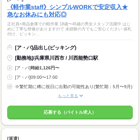
《軽作業staff》シンプルWORKで安定収入★
急なお休みにも対応◎
正社員×商品倉庫での軽作業 18歳〜45歳の男女スタッフ活躍中 はじ
めに丁寧な研修がありますので 未経験の方でもご安心ください 値札
付け、ピッキン...
[ア・パ]品出し(ピッキング)
[勤務地]/兵庫県川西市 / 川西能勢口駅
[ア・パ]
時給1,126円〜
[ア・パ]09:00〜17:00
※繁忙期に稀に祝日に出勤の可能性あり(繁忙期：5月〜9月)
もっと見る
応募する（バイトル求人）
[派遣]