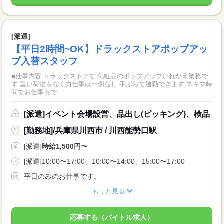
[派遣]
【平日2時間~OK】ドラックストアポップアッ
プ入替スタッフ
■仕事内容 ドラックストアで 化粧品のポップアップいれかえ業務で
す 重い荷物もなく力仕事は一切なし 手ぶらで通勤できます スキマ時
間でお仕事もで...
[派遣]イベント会場設営、品出し(ピッキング)、検品
[勤務地]/兵庫県川西市 / 川西能勢口駅
[派遣]
時給1,500円〜
[派遣]10:00〜17:00、10:00〜14:00、15:00〜17:00
平日のみのお仕事です。
もっと見る
応募する（バイトル求人）