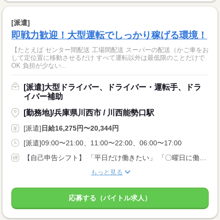
[派遣]
即戦力歓迎！大型運転でしっかり稼げる環境！
【たとえば センター間配送 工場間配送 スーパーの配送（かご車をお
して定位置に移動させるだけ すべて運転以外は最低限のことだけで
OK 負担が少ない...
[派遣]大型ドライバー、ドライバー・運転手、ドラ
イバー補助
[勤務地]/兵庫県川西市 / 川西能勢口駅
[派遣]
日給16,275円〜20,344円
[派遣]09:00〜21:00、11:00〜22:00、06:00〜17:00
【自己申告シフト】 「平日だけ働きたい」 「〇曜日に働きたい」 など、働き方は自分で選べます。 曜日・時間についてのご希望も 面談の際に教えてくださいね。 ※こちらは中型以上のお仕事の例です
もっと見る
応募する（バイトル求人）