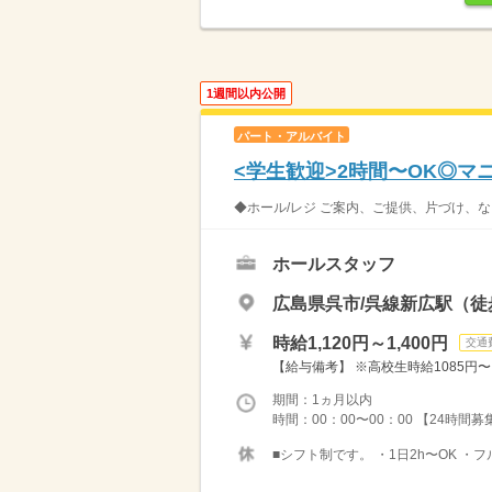
1週間以内公開
パート・アルバイト
<学生歓迎>2時間〜OK◎
◆ホール/レジ ご案内、ご提供、片づけ、な
ホールスタッフ
広島県呉市/呉線新広駅（徒歩
時給1,120円～1,400円
交通
【給与備考】 ※高校生時給1085円〜 ※
期間：1ヵ月以内
時間：00：00〜00：00 【24時間
■シフト制です。 ・1日2h〜OK ・