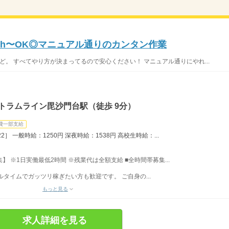
歓迎>2h〜OK◎マニュアル通りのカンタン作業
ど。 すべてやり方が決まってるので安心ください！ マニュアル通りにやれ...
トラムライン毘沙門台駅（徒歩 9分）
費一部支給
8/22］ 一般時給：1250円 深夜時給：1538円 高校生時給：...
募集】 ※1日実働最低2時間 ※残業代は全額支給 ■全時間帯募集...
フルタイムでガッツリ稼ぎたい方も歓迎です。 ご自身の...
もっと見る
求人詳細を見る