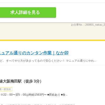
求人詳細を見る
お仕事No.：
260801_nakau
マニュアル通りのカンタン作業｜なか卯
ど。 すべてやり方が決まってるので安心ください！ マニュアル通りにやれ...
線大阪梅田駅（徒歩 3分）
費一部支給
22：00〜翌5：00は時給1563円〜 ■昇給あり ■食...