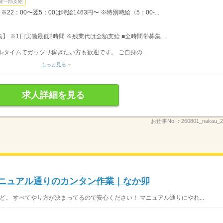
費一部支給
22：00〜翌5：00は時給1463円〜 ※特別時給〈5：00-...
募集】 ※1日実働最低2時間 ※残業代は全額支給 ■全時間帯募集...
フルタイムでガッツリ稼ぎたい方も歓迎です。 ご自身の...
もっと見る
求人詳細を見る
お仕事No.：
260801_nakau
マニュアル通りのカンタン作業｜なか卯
ど。 すべてやり方が決まってるので安心ください！ マニュアル通りにやれ...