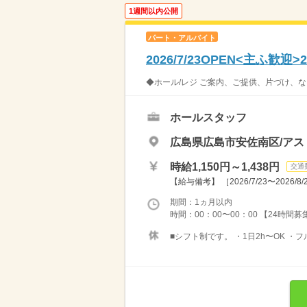
1週間以内公開
パート・アルバイト
2026/7/23OPEN<主ふ
◆ホール/レジ ご案内、ご提供、片づけ、な
ホールスタッフ
広島県広島市安佐南区/アス
時給1,150円～1,438円
交通
【給与備考】 ［2026/7/23〜2026/
期間：1ヵ月以内
時間：00：00〜00：00 【24時間
■シフト制です。 ・1日2h〜OK ・