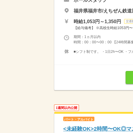
ホールスタッフ
福井県福井市/えちぜん鉄道
時給1,053円～1,350円
交通
【給与備考】 ※高校生時給1053円〜 ※
期間：1ヵ月以内
時間：00：00〜00：00 【24時間
■シフト制です。 ・1日2h〜OK ・
1週間以内公開
パート・アルバイト
<未経験OK>2時間〜OK◎