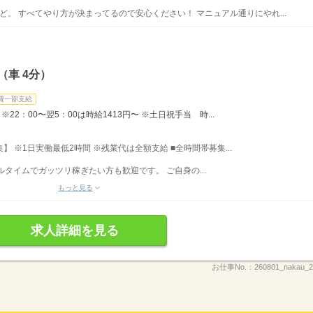
ど。 すべてやり方が決まってるので安心ください！ マニュアル通りにやれ...
（車 4分）
費一部支給
※22：00〜翌5：00は時給1413円〜 ※土日祝手当 時...
募集】 ※1日実働最低2時間 ※残業代は全額支給 ■全時間帯募集...
フルタイムでガッツリ稼ぎたい方も歓迎です。 ご自身の...
もっと見る
求人詳細を見る
お仕事No.：
260801_nakau