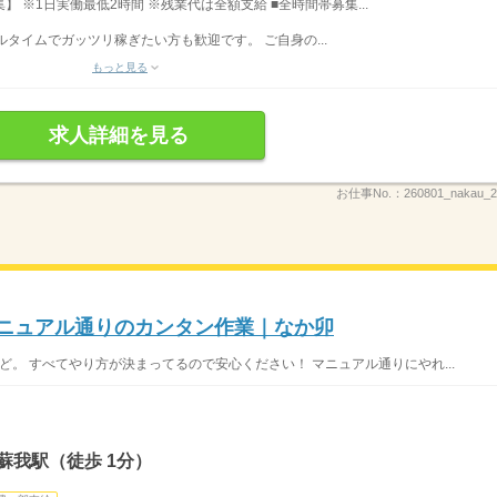
募集】 ※1日実働最低2時間 ※残業代は全額支給 ■全時間帯募集...
フルタイムでガッツリ稼ぎたい方も歓迎です。 ご自身の...
もっと見る
求人詳細を見る
お仕事No.：
260801_nakau
マニュアル通りのカンタン作業｜なか卯
ど。 すべてやり方が決まってるので安心ください！ マニュアル通りにやれ...
蘇我駅（徒歩 1分）