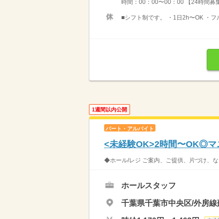
時間：00：00〜00：00 【24時間
■シフト制です。 ・1日2h〜OK ・
1週間以内公開
パート・アルバイト
<未経験OK>2時間〜OK◎
◆ホール/レジ ご案内、ご提供、片づけ、な
ホールスタッフ
千葉県千葉市中央区/外房線