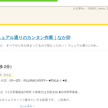
お仕事No.：
260801_nakau
マニュアル通りのカンタン作業｜なか卯
ど。 すべてやり方が決まってるので安心ください！ マニュアル通りにやれ...
 2分）
費一部支給
22：00〜翌5：00は時給1400円〜 ■昇給あり ■食...
募集】 ※1日実働最低2時間 ※残業代は全額支給 ■全時間帯募集...
フルタイムでガッツリ稼ぎたい方も歓迎です。 ご自身の...
もっと見る