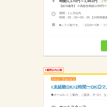
時給1,170円～1,463円
交通
【給与備考】 ※高校生時給1150円〜 ※
期間：1ヵ月以内
時間：00：00〜00：00 【24時間
■シフト制です。 ・1日2h〜OK ・
1週間以内公開
パート・アルバイト
<未経験OK>2時間〜OK◎
◆ホール/レジ ご案内、ご提供、片づけ、な