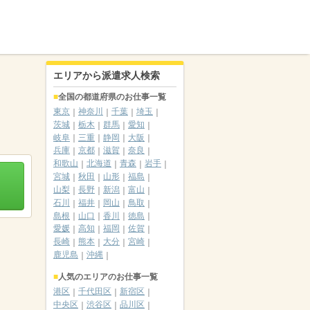
エリアから派遣求人検索
全国の都道府県のお仕事一覧
東京
神奈川
千葉
埼玉
茨城
栃木
群馬
愛知
岐阜
三重
静岡
大阪
兵庫
京都
滋賀
奈良
和歌山
北海道
青森
岩手
宮城
秋田
山形
福島
山梨
長野
新潟
富山
石川
福井
岡山
鳥取
島根
山口
香川
徳島
愛媛
高知
福岡
佐賀
長崎
熊本
大分
宮崎
鹿児島
沖縄
人気のエリアのお仕事一覧
港区
千代田区
新宿区
中央区
渋谷区
品川区