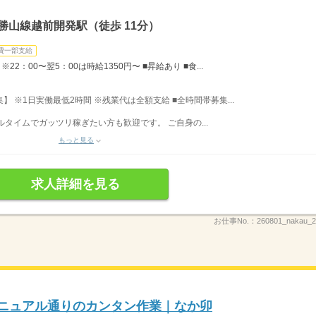
勝山線越前開発駅（徒歩 11分）
費一部支給
22：00〜翌5：00は時給1350円〜 ■昇給あり ■食...
募集】 ※1日実働最低2時間 ※残業代は全額支給 ■全時間帯募集...
フルタイムでガッツリ稼ぎたい方も歓迎です。 ご自身の...
もっと見る
求人詳細を見る
お仕事No.：
260801_nakau
マニュアル通りのカンタン作業｜なか卯