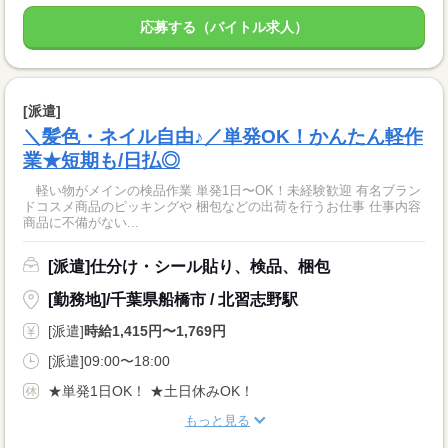
応募する（バイトル求人）
[派遣]
＼髪色・ネイル自由♪／単発OK！かんたん軽作
業★短期も/日払◎
軽い物がメインの検品作業 単発1日〜OK！未経験歓迎 有名ブラン
ドコスメ商品のピッキングや 梱包などの出荷を行うお仕事 仕事内容
商品に不備がない...
[派遣]仕分け・シール貼り、検品、梱包
[勤務地]/千葉県船橋市 / 北習志野駅
[派遣]
時給1,415円〜1,769円
[派遣]09:00〜18:00
★単発1日OK！ ★土日休みOK！
もっと見る