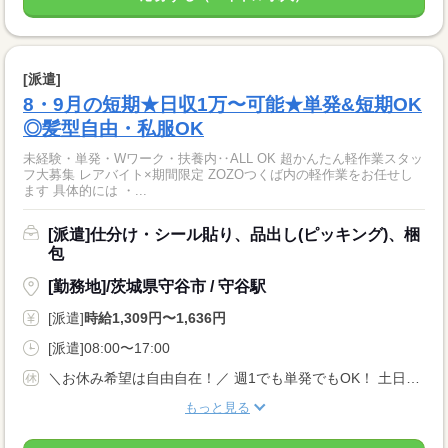
[派遣]
8・9月の短期★日収1万〜可能★単発&短期OK
◎髪型自由・私服OK
未経験・単発・Wワーク・扶養内‥ALL OK 超かんたん軽作業スタッ
フ大募集 レアバイト×期間限定 ZOZOつくば内の軽作業をお任せし
ます 具体的には ・...
[派遣]仕分け・シール貼り、品出し(ピッキング)、梱
包
[勤務地]/茨城県守谷市 / 守谷駅
[派遣]
時給1,309円〜1,636円
[派遣]08:00〜17:00
＼お休み希望は自由自在！／ 週1でも単発でもOK！ 土日だけ/平日だけなど、自由なシフトで働けますよ★ 『明日は休みたい…』『すぐに働きたい！』など 予定を立てづらい方にもおススメです☆
もっと見る