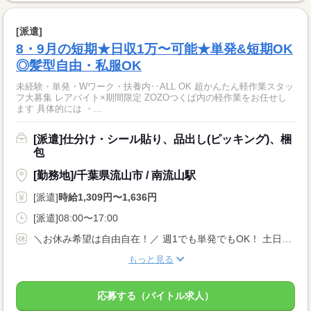
[派遣]
8・9月の短期★日収1万〜可能★単発&短期OK
◎髪型自由・私服OK
未経験・単発・Wワーク・扶養内‥ALL OK 超かんたん軽作業スタッ
フ大募集 レアバイト×期間限定 ZOZOつくば内の軽作業をお任せし
ます 具体的には ・...
[派遣]仕分け・シール貼り、品出し(ピッキング)、梱
包
[勤務地]/千葉県流山市 / 南流山駅
[派遣]
時給1,309円〜1,636円
[派遣]08:00〜17:00
＼お休み希望は自由自在！／ 週1でも単発でもOK！ 土日だけ/平日だけなど、自由なシフトで働けますよ★ 『明日は休みたい…』『すぐに働きたい！』など 予定を立てづらい方にもおススメです☆
もっと見る
応募する（バイトル求人）