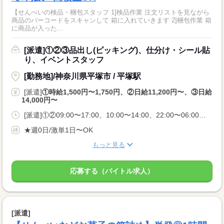
【せんべいの検品・梱包スタッフ 1]検品作業 注文リストを見ながら
商品のバーコードをスキャンして 箱に入れていきます 2]梱包作業 箱
に商品が入った...
[派遣]①②③品出し(ピッキング)、仕分け・シール貼
り、イベントスタッフ
[勤務地]/神奈川県平塚市 / 平塚駅
[派遣]
①時給1,500円〜1,750円、②日給11,200円〜、③日給
14,000円〜
[派遣]①②09:00〜17:00、10:00〜14:00、22:00〜06:00、③22:00〜06:00
★週0日/激単1日〜OK
もっと見る
応募する（バイトル求人）
[派遣]