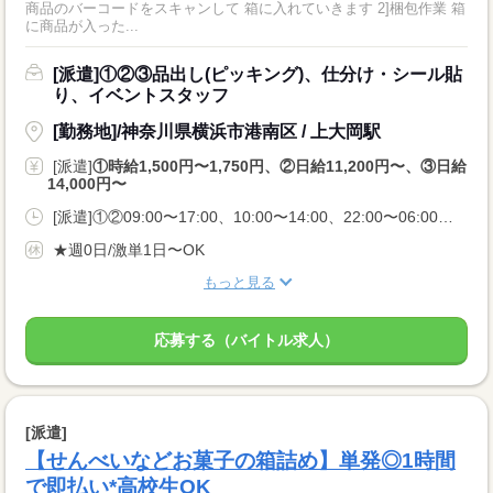
商品のバーコードをスキャンして 箱に入れていきます 2]梱包作業 箱
に商品が入った...
[派遣]①②③品出し(ピッキング)、仕分け・シール貼
り、イベントスタッフ
[勤務地]/神奈川県横浜市港南区 / 上大岡駅
[派遣]
①時給1,500円〜1,750円、②日給11,200円〜、③日給
14,000円〜
[派遣]①②09:00〜17:00、10:00〜14:00、22:00〜06:00、③22:00〜06:00
★週0日/激単1日〜OK
もっと見る
応募する（バイトル求人）
[派遣]
【せんべいなどお菓子の箱詰め】単発◎1時間
で即払い*高校生OK