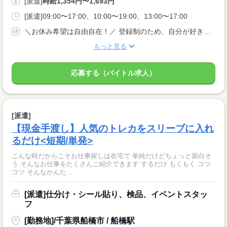
[派遣]
時給1,354円〜1,693円
[派遣]09:00〜17:00、10:00〜19:00、13:00〜17:00
＼お休み希望は自由自在！／ 登録制のため、自分が好きなタイミングのシフト申請でOKです！ 『明日は休みたい…』『すぐに働きたい！』など 予定を立てづらい方にもおススメです☆
もっと見る
応募する（バイトル求人）
[派遣]
【現金手渡し】人気のトレカをスリーブに入れ
るだけ<短期/単発>
こんな時だからこそお仕事探しは在宅で 単純だけどちょっと面白そ
う そんなお仕事をたくさんご紹介できます するだけ もくもく コツ
コツ そんなかんた...
[派遣]仕分け・シール貼り、検品、イベントスタッ
フ
[勤務地]/千葉県船橋市 / 船橋駅