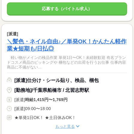
応募する（バイトル求人）
[派遣]
＼髪色・ネイル自由♪／単発OK！かんたん軽作
業★短期も/日払◎
軽い物がメインの検品作業 単発1日〜OK！未経験歓迎 有名ブラン
ドコスメ商品のピッキングや 梱包などの出荷を行うお仕事 仕事内容
商品に不備がない...
[派遣]仕分け・シール貼り、検品、梱包
[勤務地]/千葉県船橋市 / 北習志野駅
[派遣]
時給1,415円〜1,769円
[派遣]09:00〜18:00
★単発1日OK！ ★土日休みOK！
もっと見る