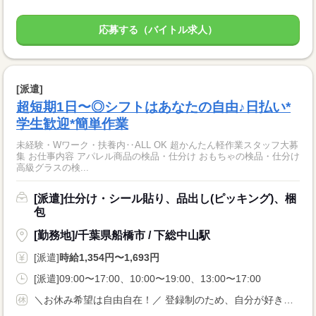
応募する（バイトル求人）
[派遣]
超短期1日〜◎シフトはあなたの自由♪日払い*
学生歓迎*簡単作業
未経験・Wワーク・扶養内‥ALL OK 超かんたん軽作業スタッフ大募
集 お仕事内容 アパレル商品の検品・仕分け おもちゃの検品・仕分け
高級グラスの検...
[派遣]仕分け・シール貼り、品出し(ピッキング)、梱
包
[勤務地]/千葉県船橋市 / 下総中山駅
[派遣]
時給1,354円〜1,693円
[派遣]09:00〜17:00、10:00〜19:00、13:00〜17:00
＼お休み希望は自由自在！／ 登録制のため、自分が好きなタイミングのシフト申請でOKです！ 『明日は休みたい…』『すぐに働きたい！』など 予定を立てづらい方にもおススメです☆