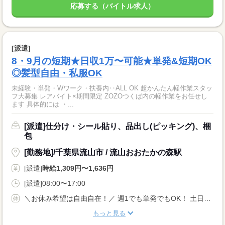
応募する（バイトル求人）
[派遣]
8・9月の短期★日収1万〜可能★単発&短期OK
◎髪型自由・私服OK
未経験・単発・Wワーク・扶養内‥ALL OK 超かんたん軽作業スタッ
フ大募集 レアバイト×期間限定 ZOZOつくば内の軽作業をお任せし
ます 具体的には ・...
[派遣]仕分け・シール貼り、品出し(ピッキング)、梱
包
[勤務地]/千葉県流山市 / 流山おおたかの森駅
[派遣]
時給1,309円〜1,636円
[派遣]08:00〜17:00
＼お休み希望は自由自在！／ 週1でも単発でもOK！ 土日だけ/平日だけなど、自由なシフトで働けますよ★ 『明日は休みたい…』『すぐに働きたい！』など 予定を立てづらい方にもおススメです☆
もっと見る