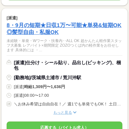
[派遣]
8・9月の短期★日収1万〜可能★単発&短期OK
◎髪型自由・私服OK
未経験・単発・Wワーク・扶養内‥ALL OK 超かんたん軽作業スタッ
フ大募集 レアバイト×期間限定 ZOZOつくば内の軽作業をお任せし
ます 具体的には ・...
[派遣]仕分け・シール貼り、品出し(ピッキング)、梱
包
[勤務地]/茨城県土浦市 / 荒川沖駅
[派遣]
時給1,309円〜1,636円
[派遣]08:00〜17:00
＼お休み希望は自由自在！／ 週1でも単発でもOK！ 土日だけ/平日だけなど、自由なシフトで働けますよ★ 『明日は休みたい…』『すぐに働きたい！』など 予定を立てづらい方にもおススメです☆
もっと見る
応募する（バイトル求人）