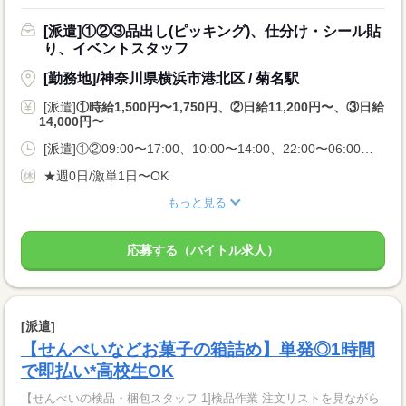
[派遣]①②③品出し(ピッキング)、仕分け・シール貼
り、イベントスタッフ
[勤務地]/神奈川県横浜市港北区 / 菊名駅
[派遣]
①時給1,500円〜1,750円、②日給11,200円〜、③日給
14,000円〜
[派遣]①②09:00〜17:00、10:00〜14:00、22:00〜06:00、③22:00〜06:00
★週0日/激単1日〜OK
もっと見る
応募する（バイトル求人）
[派遣]
【せんべいなどお菓子の箱詰め】単発◎1時間
で即払い*高校生OK
【せんべいの検品・梱包スタッフ 1]検品作業 注文リストを見ながら