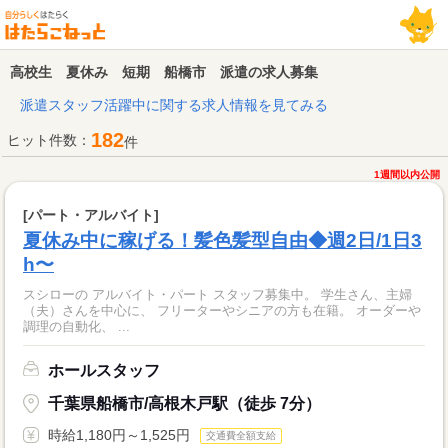
高校生 夏休み 短期 船橋市 派遣の求人募集
派遣スタッフ活躍中に関する求人情報を見てみる
182
ヒット件数：
件
1週間以内公開
[パート・アルバイト]
夏休み中に稼げる！髪色髪型自由◆週2日/1日3
h〜
スシローの アルバイト・パート スタッフ募集中。 学生さん、主婦
（夫）さんを中心に、 フリーターやシニアの方も在籍。 オーダーや
調理の自動化、 ...
ホールスタッフ
千葉県船橋市/高根木戸駅（徒歩 7分）
時給1,180円～1,525円
交通費全額支給