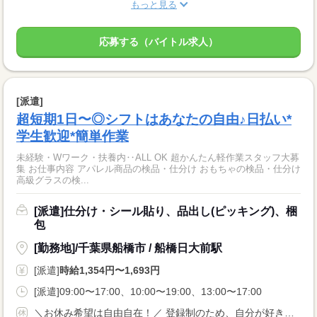
もっと見る
応募する（バイトル求人）
[派遣]
超短期1日〜◎シフトはあなたの自由♪日払い*
学生歓迎*簡単作業
未経験・Wワーク・扶養内‥ALL OK 超かんたん軽作業スタッフ大募
集 お仕事内容 アパレル商品の検品・仕分け おもちゃの検品・仕分け
高級グラスの検...
[派遣]仕分け・シール貼り、品出し(ピッキング)、梱
包
[勤務地]/千葉県船橋市 / 船橋日大前駅
[派遣]
時給1,354円〜1,693円
[派遣]09:00〜17:00、10:00〜19:00、13:00〜17:00
＼お休み希望は自由自在！／ 登録制のため、自分が好きなタイミングのシフト申請でOKです！ 『明日は休みたい…』『すぐに働きたい！』など 予定を立てづらい方にもおススメです☆