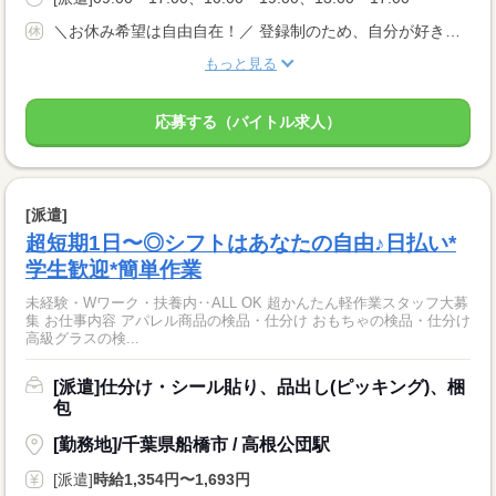
＼お休み希望は自由自在！／ 登録制のため、自分が好きなタイミングのシフト申請でOKです！ 『明日は休みたい…』『すぐに働きたい！』など 予定を立てづらい方にもおススメです☆
もっと見る
応募する（バイトル求人）
[派遣]
超短期1日〜◎シフトはあなたの自由♪日払い*
学生歓迎*簡単作業
未経験・Wワーク・扶養内‥ALL OK 超かんたん軽作業スタッフ大募
集 お仕事内容 アパレル商品の検品・仕分け おもちゃの検品・仕分け
高級グラスの検...
[派遣]仕分け・シール貼り、品出し(ピッキング)、梱
包
[勤務地]/千葉県船橋市 / 高根公団駅
[派遣]
時給1,354円〜1,693円