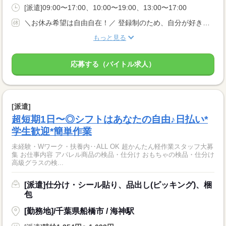
[派遣]09:00〜17:00、10:00〜19:00、13:00〜17:00
＼お休み希望は自由自在！／ 登録制のため、自分が好きなタイミングのシフト申請でOKです！ 『明日は休みたい…』『すぐに働きたい！』など 予定を立てづらい方にもおススメです☆
もっと見る
応募する（バイトル求人）
[派遣]
超短期1日〜◎シフトはあなたの自由♪日払い*
学生歓迎*簡単作業
未経験・Wワーク・扶養内‥ALL OK 超かんたん軽作業スタッフ大募
集 お仕事内容 アパレル商品の検品・仕分け おもちゃの検品・仕分け
高級グラスの検...
[派遣]仕分け・シール貼り、品出し(ピッキング)、梱
包
[勤務地]/千葉県船橋市 / 海神駅