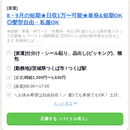
[派遣]
8・9月の短期★日収1万〜可能★単発&短期OK
◎髪型自由・私服OK
未経験・単発・Wワーク・扶養内‥ALL OK 超かんたん軽作業スタッ
フ大募集 レアバイト×期間限定 ZOZOつくば内の軽作業をお任せし
ます 具体的には ・...
[派遣]仕分け・シール貼り、品出し(ピッキング)、梱
包
[勤務地]/茨城県つくば市 / つくば駅
[派遣]
時給1,309円〜1,636円
[派遣]08:00〜17:00
＼お休み希望は自由自在！／ 週1でも単発でもOK！ 土日だけ/平日だけなど、自由なシフトで働けますよ★ 『明日は休みたい…』『すぐに働きたい！』など 予定を立てづらい方にもおススメです☆
もっと見る
応募する（バイトル求人）