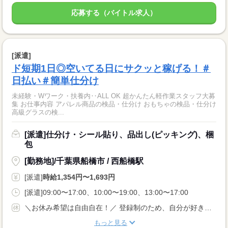
応募する（バイトル求人）
[派遣]
ド短期1日◎空いてる日にサクッと稼げる！＃
日払い＃簡単仕分け
未経験・Wワーク・扶養内‥ALL OK 超かんたん軽作業スタッフ大募
集 お仕事内容 アパレル商品の検品・仕分け おもちゃの検品・仕分け
高級グラスの検...
[派遣]仕分け・シール貼り、品出し(ピッキング)、梱
包
[勤務地]/千葉県船橋市 / 西船橋駅
[派遣]
時給1,354円〜1,693円
[派遣]09:00〜17:00、10:00〜19:00、13:00〜17:00
＼お休み希望は自由自在！／ 登録制のため、自分が好きなタイミングのシフト申請でOKです！ 『明日は休みたい…』『すぐに働きたい！』など 予定を立てづらい方にもおススメです☆
もっと見る