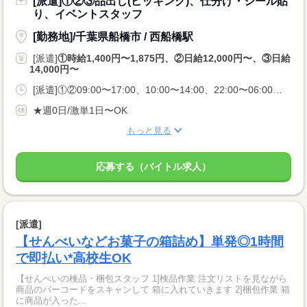
[派遣]①②③品出し(ピッキング)、仕分け・シール貼
り、イベントスタッフ
[勤務地]/千葉県船橋市 / 西船橋駅
[派遣]
①時給1,400円〜1,875円、②日給12,000円〜、③日給
14,000円〜
[派遣]①②09:00〜17:00、10:00〜14:00、22:00〜06:00、③22:00〜06:00
★週0日/激単1日〜OK
もっと見る
応募する（バイトル求人）
[派遣]
【せんべいなどお菓子の箱詰め】単発◎1時間
で即払い*高校生OK
【せんべいの検品・梱包スタッフ 1]検品作業 注文リストを見ながら
商品のバーコードをスキャンして 箱に入れていきます 2]梱包作業 箱
に商品が入った...