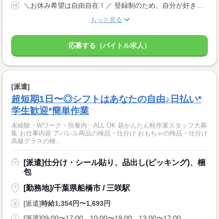
＼お休み希望は自由自在！／ 登録制のため、自分が好きなタイミングのシフト申請でOKです！ 『明日は休みたい…』『すぐに働きたい！』など 予定を立てづらい方にもおススメです☆
もっと見る
応募する（バイトル求人）
[派遣]
超短期1日〜◎シフトはあなたの自由♪日払い*
学生歓迎*簡単作業
未経験・Wワーク・扶養内‥ALL OK 超かんたん軽作業スタッフ大募
集 お仕事内容 アパレル商品の検品・仕分け おもちゃの検品・仕分け
高級グラスの検...
[派遣]仕分け・シール貼り、品出し(ピッキング)、梱
包
[勤務地]/千葉県船橋市 / 三咲駅
[派遣]
時給1,354円〜1,693円
[派遣]09:00〜17:00、10:00〜19:00、13:00〜17:00