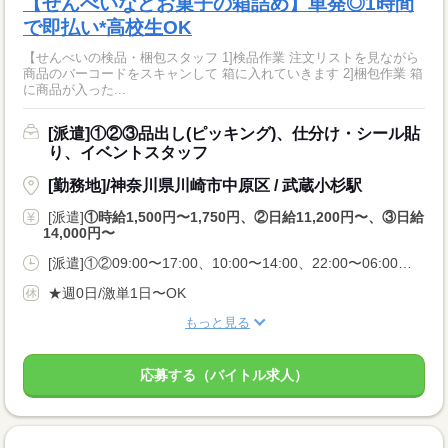
【せんべいなどお菓子の箱詰め】単発◎1時間
で即払い*高校生OK
【せんべいの検品・梱包スタッフ 1]検品作業 注文リストを見ながら
商品のバーコードをスキャンして 箱に入れていきます 2]梱包作業 箱
に商品が入った...
[派遣]①②③品出し(ピッキング)、仕分け・シール貼
り、イベントスタッフ
[勤務地]/神奈川県川崎市中原区 / 武蔵小杉駅
[派遣]
①時給1,500円〜1,750円、②日給11,200円〜、③日給
14,000円〜
[派遣]①②09:00〜17:00、10:00〜14:00、22:00〜06:00、③22:00〜06:00
★週0日/激単1日〜OK
もっと見る
応募する（バイトル求人）