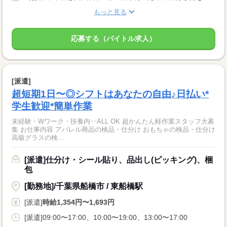
もっと見る
応募する（バイトル求人）
[派遣]
超短期1日〜◎シフトはあなたの自由♪日払い*
学生歓迎*簡単作業
未経験・Wワーク・扶養内‥ALL OK 超かんたん軽作業スタッフ大募
集 お仕事内容 アパレル商品の検品・仕分け おもちゃの検品・仕分け
高級グラスの検...
[派遣]仕分け・シール貼り、品出し(ピッキング)、梱
包
[勤務地]/千葉県船橋市 / 東船橋駅
[派遣]
時給1,354円〜1,693円
[派遣]09:00〜17:00、10:00〜19:00、13:00〜17:00