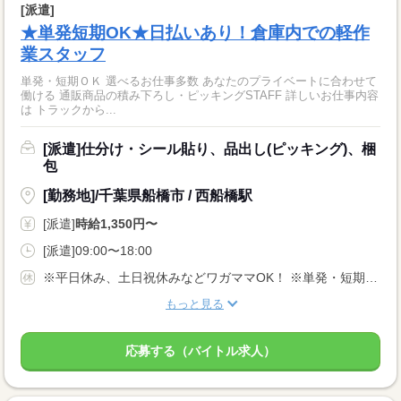
[派遣]
★単発短期OK★日払いあり！倉庫内での軽作
業スタッフ
単発・短期ＯＫ 選べるお仕事多数 あなたのプライベートに合わせて
働ける 通販商品の積み下ろし・ピッキングSTAFF 詳しいお仕事内容
は トラックから...
[派遣]仕分け・シール貼り、品出し(ピッキング)、梱
包
[勤務地]/千葉県船橋市 / 西船橋駅
[派遣]
時給1,350円〜
[派遣]09:00〜18:00
※平日休み、土日祝休みなどワガママOK！ ※単発・短期も大募集中！
もっと見る
応募する（バイトル求人）