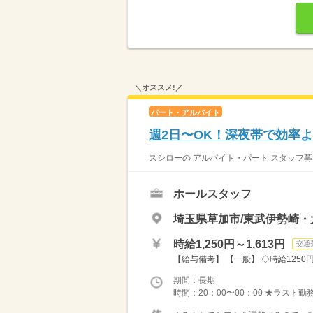
＼オススメ!／
パート・アルバイト
週2日〜OK！深夜帯で効率よ
スシローの アルバイト・パート スタッフ募
ホールスタッフ
埼玉県草加市/東武伊勢崎・
時給1,250円～1,613円
交通
【給与備考】 【一般】 ◇時給1250円 
期間：長期
時間：20：00〜00：00 ★ラスト