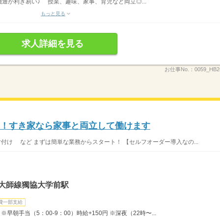
通が利き易い♪ 授業、趣味、家事、育児など両立◎...
もっと見る
求人詳細を見る
お仕事No.：
0059_HB
K！すき家なら家事と両立して働けます
片付け など まずは簡単な業務からスタート！ 【セルフオーダー導入なの...
・大師線獨協大学前駅
費一部支給
早朝手当（5：00-9：00）時給+150円 ※深夜（22時〜...