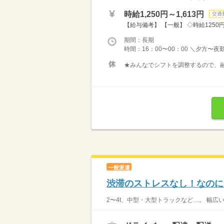
時給1,250円～1,613円
交通
【給与備考】 【一般】 ◇時給1250円 
期間：長期
時間：16：00〜00：00 ＼夕方〜夜
★みんなでシフトを調整するので、融
一般派遣
渋滞のストレスなし！なのに
2〜4t、中型・大型トラックなど…。 幅広