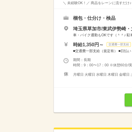
＼ 未経験OK！／ 商品をレーンに流すだけ♪
梱包・仕分け・検品
埼玉県草加市/東武伊勢崎・
車・バイク通勤もOKです（＾＾♪ 駐車
時給1,350円～
交通費一部支給
■交通費一部支給（規定有） ■日払い・
期間：長期
時間：9：00〜17：00 ※休憩60分/
月曜日 火曜日 水曜日 木曜日 金曜日 