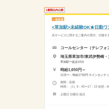
1週間以内公開
一般派遣
<草加駅>未経験OK★日勤
光サービスに関するご案内や受付、付随する
コールセンター（テレフォ
埼玉県草加市/東武伊勢崎・
草加駅〜徒歩10分
時給1,650円～
12月〜：時給1730円 ※インセンテ
期間：長期
時間：［1］8：45〜17：15 休憩：6
土曜日 日曜日 祝日