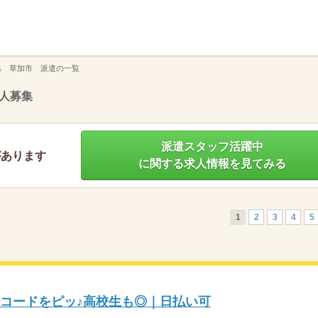
】
県 草加市 派遣の一覧
人募集
派遣スタッフ活躍中
があります
に関する求人情報を見てみる
1
2
3
4
5
ーコードをピッ♪高校生も◎｜日払い可