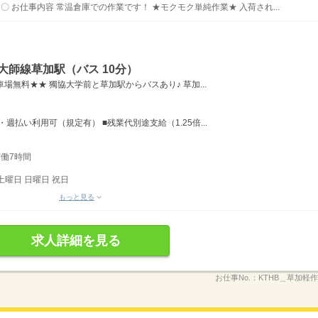
 〇 お仕事内容 常温倉庫での作業です！ ★モクモク単純作業★ 入荷され...
大師線草加駅（バス 10分）
場無料★★ 獨協大学前と草加駅からバスあり♪ 草加...
週払い利用可（規定有） ■残業代別途支給（1.25倍...
実働7時間
土曜日 日曜日 祝日
もっと見る
求人詳細を見る
お仕事No.：
KTHB＿草加軽作