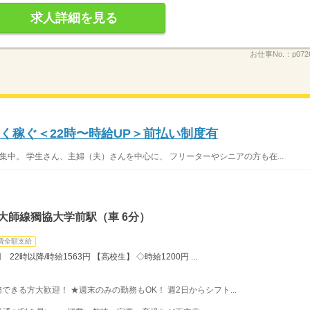
求人詳細を見る
お仕事No.：
p072
く稼ぐ＜22時〜時給UP＞前払い制度有
集中。 学生さん、主婦（夫）さんを中心に、 フリーターやシニアの方も在...
大師線獨協大学前駅（車 6分）
費全額支給
22時以降/時給1563円 【高校生】 ◇時給1200円 ...
勤務できる方大歓迎！ ★週末のみの勤務もOK！ 週2日からシフト...