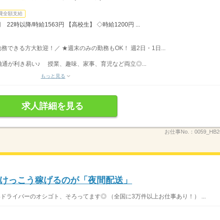
費全額支給
22時以降/時給1563円 【高校生】 ◇時給1200円 ...
勤務できる方大歓迎！／ ★週末のみの勤務もOK！ 週2日・1日...
通が利き易い♪ 授業、趣味、家事、育児など両立◎...
もっと見る
求人詳細を見る
お仕事No.：
0059_HB
けっこう稼げるのが「夜間配送」
いドライバーのオシゴト、そろってます◎ （全国に3万件以上お仕事あり！） ...