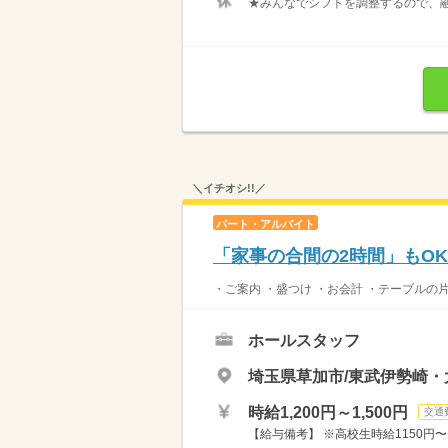
★みんなでシフトを調整するので、融
＼イチオシ!!／
パート・アルバイト
「家事の合間の2時間」もO
・ご案内 ・盛つけ ・お会計 ・テーブルの
ホールスタッフ
埼玉県草加市/東武伊勢崎
時給1,200円～1,500円
交通
【給与備考】 ※高校生時給1150円〜 ※