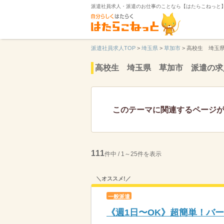
派遣社員求人・派遣のお仕事のことなら【はたらこねっと
派遣社員求人TOP
>
埼玉県
>
草加市
>
高校生 埼玉
高校生 埼玉県 草加市 派遣の求
このテーマに関連するページ
111
件中 / 1～25件を表示
＼オススメ!／
一般派遣
《週1日〜OK》超簡単！バ