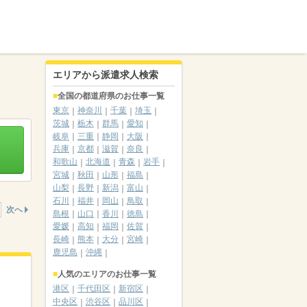
エリアから派遣求人検索
全国の都道府県のお仕事一覧
東京
神奈川
千葉
埼玉
茨城
栃木
群馬
愛知
岐阜
三重
静岡
大阪
兵庫
京都
滋賀
奈良
和歌山
北海道
青森
岩手
宮城
秋田
山形
福島
山梨
長野
新潟
富山
石川
福井
岡山
鳥取
次へ
島根
山口
香川
徳島
愛媛
高知
福岡
佐賀
長崎
熊本
大分
宮崎
鹿児島
沖縄
人気のエリアのお仕事一覧
港区
千代田区
新宿区
中央区
渋谷区
品川区