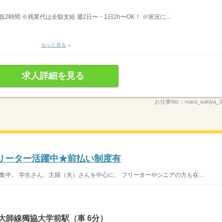
最低2時間 ※残業代は全額支給 週2日〜・1日2h〜OK！ ※状況に...
もっと見る
求人詳細を見る
お仕事No.：
mara_sukiya
フリーター活躍中★前払い制度有
集中。 学生さん、主婦（夫）さんを中心に、 フリーターやシニアの方も在...
大師線獨協大学前駅（車 6分）