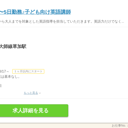
2〜5日勤務♪子ども向け英語講師
ら大人までを対象とした英語指導を担当していただきます。英語力だけでなく...
大師線草加駅
/17～
１ヶ月以内にスタート
残業は基本なし。
日
もっと見る
求人詳細を見る
お仕事No.