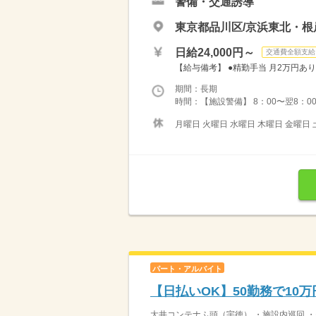
警備・交通誘導
東京都品川区/京浜東北・根
日給24,000円～
交通費全額支給
【給与備考】 ●精勤手当 月2万円あり
期間：長期
時間：【施設警備】 8：00〜翌8：00
月曜日 火曜日 水曜日 木曜日 金曜日 
パート・アルバイト
【日払いOK】50勤務で10
大井コンテナふ頭（宇徳） ・施設内巡回 ・モ