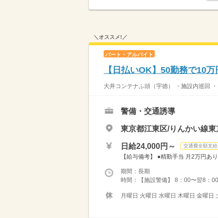
＼オススメ!／
パート・アルバイト
【日払いOK】50勤務で10
大井コンテナふ頭（宇徳） ・施設内巡回 ・モ
警備・交通誘導
東京都江東区/りんかい線
日給24,000円～
交通費全額支給
【給与備考】 ●精勤手当 月2万円あり
期間：長期
時間：【施設警備】 8：00〜翌8：00
月曜日 火曜日 水曜日 木曜日 金曜日 