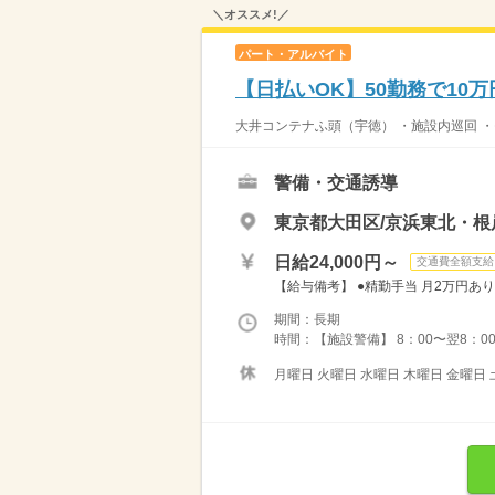
＼オススメ!／
パート・アルバイト
【日払いOK】50勤務で10
大井コンテナふ頭（宇徳） ・施設内巡回 ・モ
警備・交通誘導
東京都大田区/京浜東北・根
日給24,000円～
交通費全額支給
【給与備考】 ●精勤手当 月2万円あり
期間：長期
時間：【施設警備】 8：00〜翌8：00
月曜日 火曜日 水曜日 木曜日 金曜日 