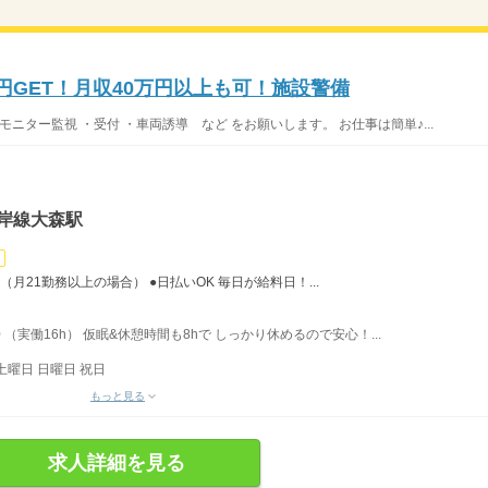
万円GET！月収40万円以上も可！施設警備
ニター監視 ・受付 ・車両誘導 など をお願いします。 お仕事は簡単♪...
岸線大森駅
（月21勤務以上の場合） ●日払いOK 毎日が給料日！...
 （実働16h） 仮眠&休憩時間も8hで しっかり休めるので安心！...
土曜日 日曜日 祝日
もっと見る
求人詳細を見る