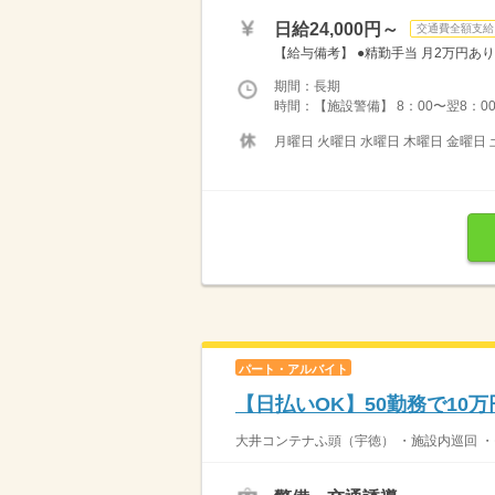
日給24,000円～
交通費全額支給
【給与備考】 ●精勤手当 月2万円あり
期間：長期
時間：【施設警備】 8：00〜翌8：00
月曜日 火曜日 水曜日 木曜日 金曜日 
パート・アルバイト
【日払いOK】50勤務で10
大井コンテナふ頭（宇徳） ・施設内巡回 ・モ