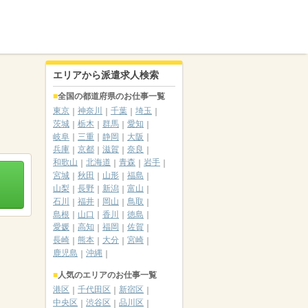
エリアから派遣求人検索
全国の都道府県のお仕事一覧
東京
神奈川
千葉
埼玉
茨城
栃木
群馬
愛知
岐阜
三重
静岡
大阪
兵庫
京都
滋賀
奈良
和歌山
北海道
青森
岩手
宮城
秋田
山形
福島
山梨
長野
新潟
富山
石川
福井
岡山
鳥取
島根
山口
香川
徳島
愛媛
高知
福岡
佐賀
長崎
熊本
大分
宮崎
鹿児島
沖縄
人気のエリアのお仕事一覧
港区
千代田区
新宿区
中央区
渋谷区
品川区