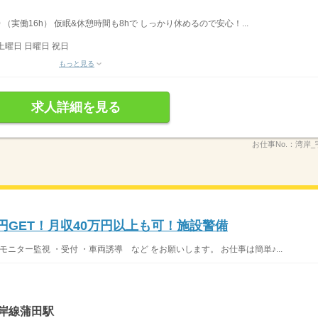
 （実働16h） 仮眠&休憩時間も8hで しっかり休めるので安心！...
土曜日 日曜日 祝日
もっと見る
求人詳細を見る
お仕事No.：
湾岸_
万円GET！月収40万円以上も可！施設警備
ニター監視 ・受付 ・車両誘導 など をお願いします。 お仕事は簡単♪...
岸線蒲田駅