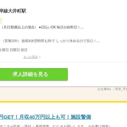
岸線大井町駅
（月21勤務以上の場合） ●日払いOK 毎日が給料日！...
 （実働16h） 仮眠&休憩時間も8hで しっかり休めるので安心！...
土曜日 日曜日 祝日
もっと見る
求人詳細を見る
お仕事No.：
湾岸_宇
万円GET！月収40万円以上も可！施設警備
ニター監視 ・受付 ・車両誘導 など をお願いします。 お仕事は簡単♪...