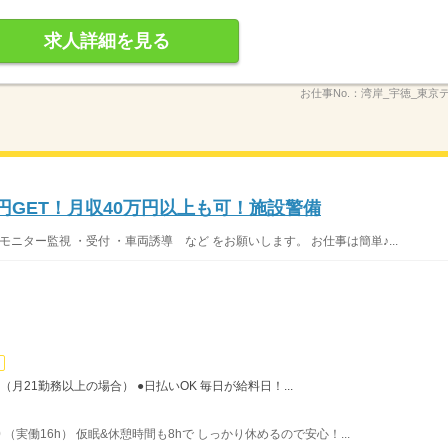
求人詳細を見る
お仕事No.：
湾岸_宇徳_東京
万円GET！月収40万円以上も可！施設警備
ニター監視 ・受付 ・車両誘導 など をお願いします。 お仕事は簡単♪...
（月21勤務以上の場合） ●日払いOK 毎日が給料日！...
 （実働16h） 仮眠&休憩時間も8hで しっかり休めるので安心！...