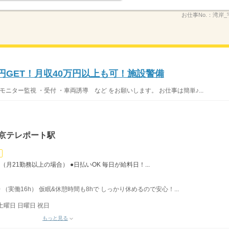
お仕事No.：
湾岸_
万円GET！月収40万円以上も可！施設警備
ニター監視 ・受付 ・車両誘導 など をお願いします。 お仕事は簡単♪...
東京テレポート駅
（月21勤務以上の場合） ●日払いOK 毎日が給料日！...
 （実働16h） 仮眠&休憩時間も8hで しっかり休めるので安心！...
土曜日 日曜日 祝日
もっと見る