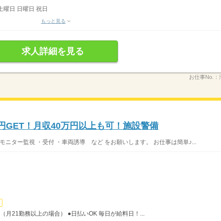
土曜日 日曜日 祝日
もっと見る
求人詳細を見る
お仕事No.：
万円GET！月収40万円以上も可！施設警備
ニター監視 ・受付 ・車両誘導 など をお願いします。 お仕事は簡単♪...
（月21勤務以上の場合） ●日払いOK 毎日が給料日！...