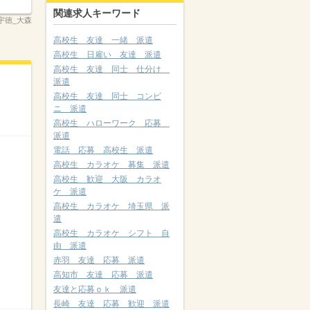
関連求人キーワード
宇徳_大森
高校生 友達 一緒 派遣
高校生 日雇い 友達 派遣
高校生 友達 同士 仕分け
派遣
高校生 友達 同士 コンビ
ニ 派遣
高校生 ハローワーク 応募
派遣
電話 応募 高校生 派遣
高校生 カラオケ 募集 派遣
高校生 歓迎 大阪 カラオ
ケ 派遣
高校生 カラオケ 埼玉県 派
遣
高校生 カラオケ シフト 自
由 派遣
赤羽 友達 応募 派遣
高知市 友達 応募 派遣
友達と応募ｏｋ 派遣
長崎 友達 応募 歓迎 派遣