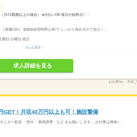
（月21勤務以上の場合） ●日払いOK 毎日が給料日！...
 （実働16h） 仮眠&休憩時間も8hで しっかり休めるので安心！...
土曜日 日曜日 祝日
もっと見る
求人詳細を見る
お仕事No.：
湾岸_
万円GET！月収40万円以上も可！施設警備
ニター監視 ・受付 ・車両誘導 など をお願いします。 お仕事は簡単♪...