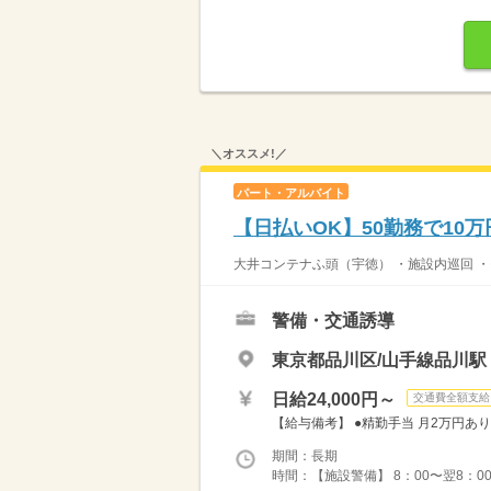
＼オススメ!／
パート・アルバイト
【日払いOK】50勤務で10
大井コンテナふ頭（宇徳） ・施設内巡回 ・モ
警備・交通誘導
東京都品川区/山手線品川駅
日給24,000円～
交通費全額支給
【給与備考】 ●精勤手当 月2万円あり
期間：長期
時間：【施設警備】 8：00〜翌8：00