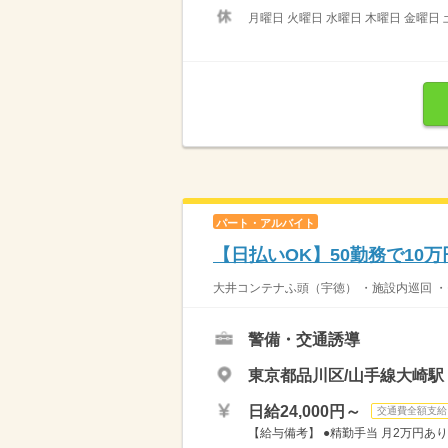
月曜日 火曜日 水曜日 木曜日 金曜日 
パート・アルバイト
【日払いOK】50勤務で10
大井コンテナふ頭（宇徳） ・施設内巡回 ・モ
警備・交通誘導
東京都品川区/山手線大崎駅
日給24,000円～
交通費全額支給
【給与備考】 ●精勤手当 月2万円あり