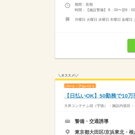
期間：長期
時間：【施設警備】 8：00〜翌8：00
月曜日 火曜日 水曜日 木曜日 金曜日 
＼オススメ!／
パート・アルバイト
【日払いOK】50勤務で10
大井コンテナふ頭（宇徳） ・施設内巡回 ・モ
警備・交通誘導
東京都大田区/京浜東北・根