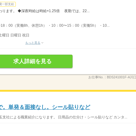
費一部支給
ます。 ◆深夜時給は時給×1.25倍 夜勤では、22...
：00（実働8h、休憩1h） ・10：00〜15：00（実働5h） ・10...
土曜日 日曜日 祝日
もっと見る
求人詳細を見る
お仕事No.：
BDS241001F-A川
で。単発＆面接なし。シール貼りなど
支社による職業紹介になります。 日用品の仕分け・シール貼りなど カンタ...