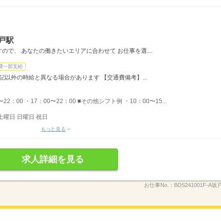
戸駅
で、 あなたの働きたいエリアに合わせて お仕事を選...
費一部支給
記以外の時給と異なる場合があります 【交通費備考】...
22：00 ・17：00〜22：00 ■その他シフト例 ・10：00〜15...
土曜日 日曜日 祝日
もっと見る
求人詳細を見る
お仕事No.：
BDS241001F-A