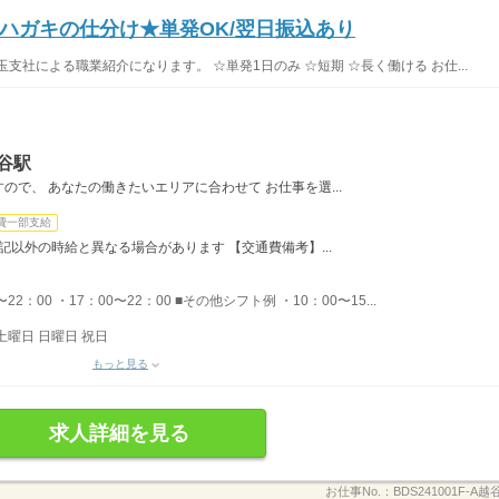
≫ハガキの仕分け★単発OK/翌日振込あり
支社による職業紹介になります。 ☆単発1日のみ ☆短期 ☆長く働ける お仕...
谷駅
で、 あなたの働きたいエリアに合わせて お仕事を選...
費一部支給
記以外の時給と異なる場合があります 【交通費備考】...
22：00 ・17：00〜22：00 ■その他シフト例 ・10：00〜15...
土曜日 日曜日 祝日
もっと見る
求人詳細を見る
お仕事No.：
BDS241001F-A