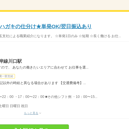
≫ハガキの仕分け★単発OK/翌日振込あり
支社による職業紹介になります。 ☆単発1日のみ ☆短期 ☆長く働ける お仕...
岸線川口駅
で、 あなたの働きたいエリアに合わせて お仕事を選...
費一部支給
記以外の時給と異なる場合があります 【交通費備考】...
22：00 ・17：00〜22：00 ■その他シフト例 ・10：00〜15...
土曜日 日曜日 祝日
もっと見る