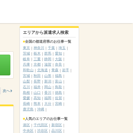
エリアから派遣求人検索
全国の都道府県のお仕事一覧
東京
神奈川
千葉
埼玉
茨城
栃木
群馬
愛知
岐阜
三重
静岡
大阪
兵庫
京都
滋賀
奈良
和歌山
北海道
青森
岩手
宮城
秋田
山形
福島
山梨
長野
新潟
富山
石川
福井
岡山
鳥取
次へ
島根
山口
香川
徳島
愛媛
高知
福岡
佐賀
長崎
熊本
大分
宮崎
鹿児島
沖縄
人気のエリアのお仕事一覧
港区
千代田区
新宿区
中央区
渋谷区
品川区