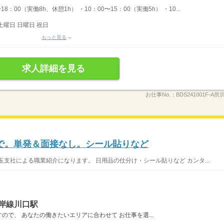
：00（実働8h、休憩1h） ・10：00〜15：00（実働5h） ・10...
土曜日 日曜日 祝日
もっと見る
求人詳細を見る
お仕事No.：
BDS241001F-A所
で。単発＆面接なし。シール貼りなど
支社による職業紹介になります。 日用品の仕分け・シール貼りなど カンタ...
岸線川口駅
で、 あなたの働きたいエリアに合わせて お仕事を選...