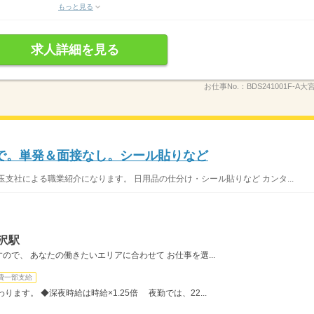
もっと見る
求人詳細を見る
お仕事No.：
BDS241001F-A大
で。単発＆面接なし。シール貼りなど
支社による職業紹介になります。 日用品の仕分け・シール貼りなど カンタ...
沢駅
で、 あなたの働きたいエリアに合わせて お仕事を選...
費一部支給
ます。 ◆深夜時給は時給×1.25倍 夜勤では、22...