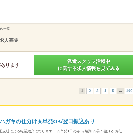
】
の一覧
求人募集
派遣スタッフ活躍中
があります
に関する求人情報を見てみる
1
2
3
4
5
…
100
≫ハガキの仕分け★単発OK/翌日振込あり
支社による職業紹介になります。 ☆単発1日のみ ☆短期 ☆長く働ける お仕...