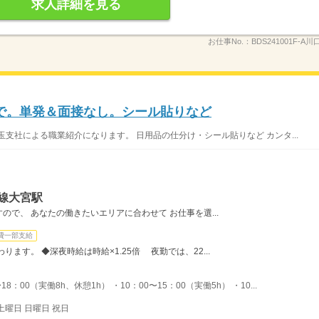
求人詳細を見る
お仕事No.：
BDS241001F-A
で。単発＆面接なし。シール貼りなど
支社による職業紹介になります。 日用品の仕分け・シール貼りなど カンタ...
線大宮駅
で、 あなたの働きたいエリアに合わせて お仕事を選...
費一部支給
ます。 ◆深夜時給は時給×1.25倍 夜勤では、22...
：00（実働8h、休憩1h） ・10：00〜15：00（実働5h） ・10...
土曜日 日曜日 祝日