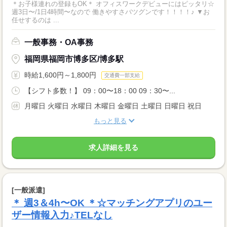
＊お子様連れの登録もOK＊ オフィスワークデビューにはピッタリ☆
週3日〜/1日4時間〜なので 働きやすさバツグンです！！！！♪ ▼お
任せするのは ...
一般事務・OA事務
福岡県福岡市博多区/博多駅
時給1,600円～1,800円
交通費一部支給
【シフト多数！】 09：00〜18：00 09：30〜...
月曜日 火曜日 水曜日 木曜日 金曜日 土曜日 日曜日 祝日
もっと見る
求人詳細を見る
[一般派遣]
＊ 週3＆4h〜OK ＊☆マッチングアプリのユー
ザー情報入力♪TELなし