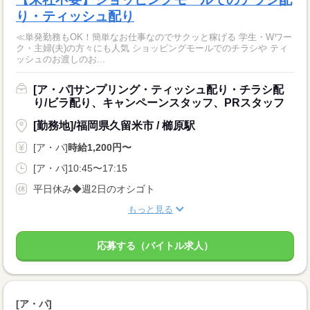
り・ティッシュ配り
≪単発勤務もOK！簡単なお仕事なのでサクッと稼げる 学生・Wワー
ク・主婦(夫)の方々にも人気 ショッピングモールでのチラシや ティ
ッシュのお渡しのお...
[ア・パ]サンプリング・ティッシュ配り・チラシ配
り/ビラ配り、キャンペーンスタッフ、PRスタッフ
[勤務地]/福岡県久留米市 / 櫛原駅
[ア・パ]
時給1,200円〜
[ア・パ]10:45〜17:15
平日休み◆週2日のオシゴト
もっと見る
応募する（バイトル求人）
[ア・パ]