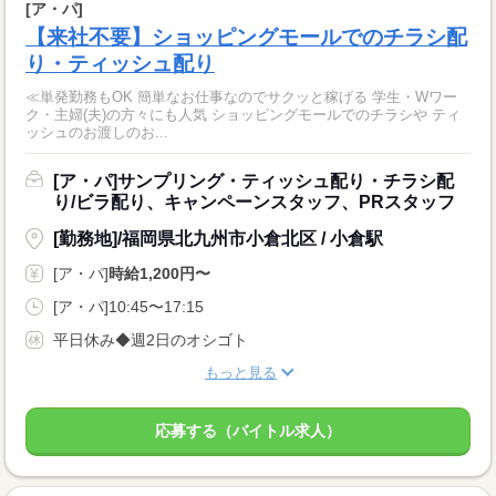
[ア・パ]
【来社不要】ショッピングモールでのチラシ配
り・ティッシュ配り
≪単発勤務もOK 簡単なお仕事なのでサクッと稼げる 学生・Wワー
ク・主婦(夫)の方々にも人気 ショッピングモールでのチラシや ティ
ッシュのお渡しのお...
[ア・パ]サンプリング・ティッシュ配り・チラシ配
り/ビラ配り、キャンペーンスタッフ、PRスタッフ
[勤務地]/福岡県北九州市小倉北区 / 小倉駅
[ア・パ]
時給1,200円〜
[ア・パ]10:45〜17:15
平日休み◆週2日のオシゴト
もっと見る
応募する（バイトル求人）