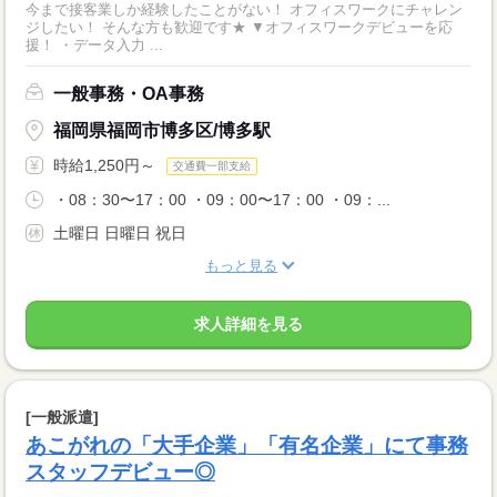
今まで接客業しか経験したことがない！ オフィスワークにチャレン
ジしたい！ そんな方も歓迎です★ ▼オフィスワークデビューを応
援！ ・データ入力 ...
一般事務・OA事務
福岡県福岡市博多区/博多駅
時給1,250円～
交通費一部支給
・08：30〜17：00 ・09：00〜17：00 ・09：...
土曜日 日曜日 祝日
もっと見る
求人詳細を見る
[一般派遣]
あこがれの「大手企業」「有名企業」にて事務
スタッフデビュー◎