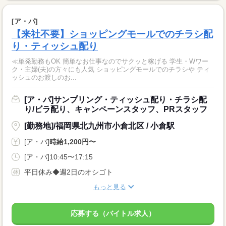
[ア・パ]
【来社不要】ショッピングモールでのチラシ配
り・ティッシュ配り
≪単発勤務もOK 簡単なお仕事なのでサクッと稼げる 学生・Wワー
ク・主婦(夫)の方々にも人気 ショッピングモールでのチラシや ティ
ッシュのお渡しのお...
[ア・パ]サンプリング・ティッシュ配り・チラシ配
り/ビラ配り、キャンペーンスタッフ、PRスタッフ
[勤務地]/福岡県北九州市小倉北区 / 小倉駅
[ア・パ]
時給1,200円〜
[ア・パ]10:45〜17:15
平日休み◆週2日のオシゴト
もっと見る
応募する（バイトル求人）