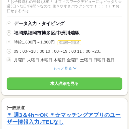
＊お子様連れの登録もOK＊ オフィスワークデビューにはピッタリ☆
週3日〜/1日4時間〜なので 働きやすさバツグンです！！！！♪ ▼お
任せするのは ...
データ入力・タイピング
福岡県福岡市博多区/中洲川端駅
時給1,600円～1,800円
交通費一部支給
09：00〜18：00 10：00〜19：00 11：00〜20...
月曜日 火曜日 水曜日 木曜日 金曜日 土曜日 日曜日 祝日
もっと見る
求人詳細を見る
[一般派遣]
＊ 週3＆4h〜OK ＊☆マッチングアプリのユー
ザー情報入力♪TELなし