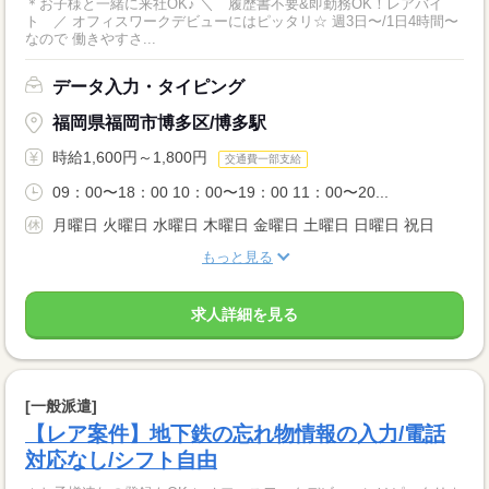
＊お子様と一緒に来社OK♪ ＼ 履歴書不要&即勤務OK！レアバイ
ト ／ オフィスワークデビューにはピッタリ☆ 週3日〜/1日4時間〜
なので 働きやすさ...
データ入力・タイピング
福岡県福岡市博多区/博多駅
時給1,600円～1,800円
交通費一部支給
09：00〜18：00 10：00〜19：00 11：00〜20...
月曜日 火曜日 水曜日 木曜日 金曜日 土曜日 日曜日 祝日
もっと見る
求人詳細を見る
[一般派遣]
【レア案件】地下鉄の忘れ物情報の入力/電話
対応なし/シフト自由