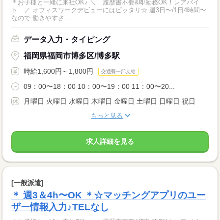
＊お子様と一緒に来社OK♪ ＼ 履歴書不要&即勤務OK！レアバイ
ト ／ オフィスワークデビューにはピッタリ☆ 週3日〜/1日4時間〜
なので 働きやすさ...
データ入力・タイピング
福岡県福岡市博多区/博多駅
時給1,600円～1,800円
交通費一部支給
09：00〜18：00 10：00〜19：00 11：00〜20...
月曜日 火曜日 水曜日 木曜日 金曜日 土曜日 日曜日 祝日
もっと見る
求人詳細を見る
[一般派遣]
＊ 週3＆4h〜OK ＊☆マッチングアプリのユー
ザー情報入力♪TELなし