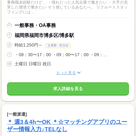
事務職未経験だけど… ・憧れだった人気企業で働きたい ・大手の充
実した環境で働きたい そう感じているあなたへ。 リクルートスタッ
フィングには ...
一般事務・OA事務
福岡県福岡市博多区/博多駅
時給1,250円～
交通費一部支給
・08：30〜17：00 ・09：00〜17：00 ・09：...
土曜日 日曜日 祝日
もっと見る
求人詳細を見る
[一般派遣]
＊ 週3＆4h〜OK ＊☆マッチングアプリのユー
ザー情報入力♪TELなし