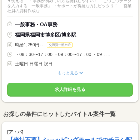
▼例えば… ・事務が初めての方も挑戦しやすい！ こつこつデータ
を入力する「一般事務」 ・サポートが得意な方にピッタリ！ 営業
社員の資料作成な...
一般事務・OA事務
福岡県福岡市博多区/博多駅
時給1,250円～
交通費一部支給
・08：30〜17：00 ・09：00〜17：00 ・09：...
土曜日 日曜日 祝日
もっと見る
求人詳細を見る
お探しの条件にヒットしたバイトル案件一覧
[ア・パ]
【来社不要】ショッピングモールでのチラシ配