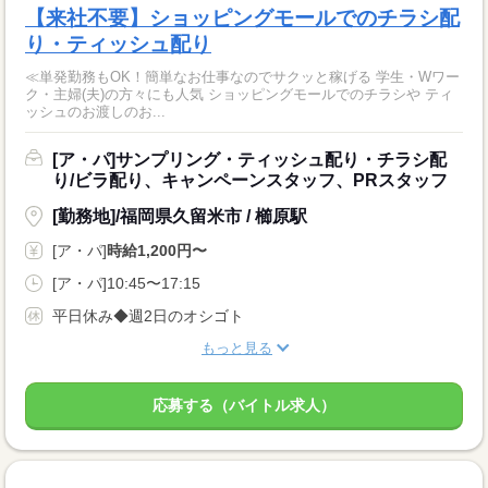
【来社不要】ショッピングモールでのチラシ配
り・ティッシュ配り
≪単発勤務もOK！簡単なお仕事なのでサクッと稼げる 学生・Wワー
ク・主婦(夫)の方々にも人気 ショッピングモールでのチラシや ティ
ッシュのお渡しのお...
[ア・パ]サンプリング・ティッシュ配り・チラシ配
り/ビラ配り、キャンペーンスタッフ、PRスタッフ
[勤務地]/福岡県久留米市 / 櫛原駅
[ア・パ]
時給1,200円〜
[ア・パ]10:45〜17:15
平日休み◆週2日のオシゴト
もっと見る
応募する（バイトル求人）