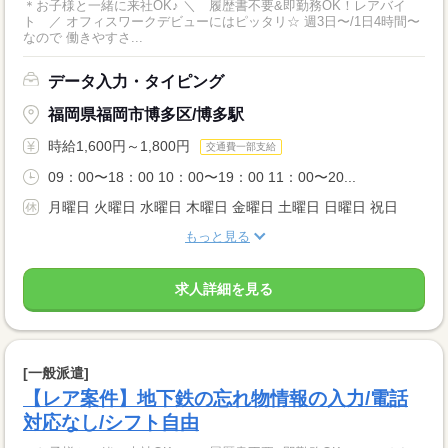
＊お子様と一緒に来社OK♪ ＼ 履歴書不要&即勤務OK！レアバイ
ト ／ オフィスワークデビューにはピッタリ☆ 週3日〜/1日4時間〜
なので 働きやすさ...
データ入力・タイピング
福岡県福岡市博多区/博多駅
時給1,600円～1,800円
交通費一部支給
09：00〜18：00 10：00〜19：00 11：00〜20...
月曜日 火曜日 水曜日 木曜日 金曜日 土曜日 日曜日 祝日
もっと見る
求人詳細を見る
[一般派遣]
【レア案件】地下鉄の忘れ物情報の入力/電話
対応なし/シフト自由