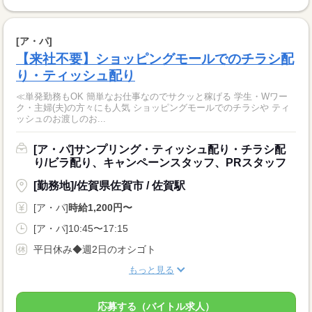
[ア・パ]
【来社不要】ショッピングモールでのチラシ配
り・ティッシュ配り
≪単発勤務もOK 簡単なお仕事なのでサクッと稼げる 学生・Wワー
ク・主婦(夫)の方々にも人気 ショッピングモールでのチラシや ティ
ッシュのお渡しのお...
[ア・パ]サンプリング・ティッシュ配り・チラシ配
り/ビラ配り、キャンペーンスタッフ、PRスタッフ
[勤務地]/佐賀県佐賀市 / 佐賀駅
[ア・パ]
時給1,200円〜
[ア・パ]10:45〜17:15
平日休み◆週2日のオシゴト
もっと見る
応募する（バイトル求人）