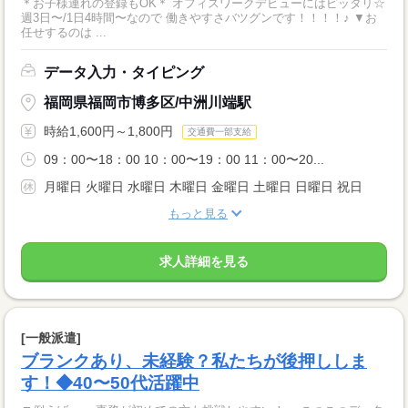
＊お子様連れの登録もOK＊ オフィスワークデビューにはピッタリ☆
週3日〜/1日4時間〜なので 働きやすさバツグンです！！！！♪ ▼お
任せするのは ...
データ入力・タイピング
福岡県福岡市博多区/中洲川端駅
時給1,600円～1,800円
交通費一部支給
09：00〜18：00 10：00〜19：00 11：00〜20...
月曜日 火曜日 水曜日 木曜日 金曜日 土曜日 日曜日 祝日
もっと見る
求人詳細を見る
[一般派遣]
ブランクあり、未経験？私たちが後押ししま
す！◆40〜50代活躍中