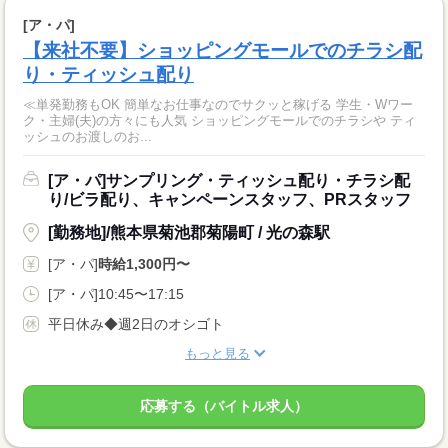
[ア・パ]
【来社不要】ショッピングモールでのチラシ配
り・ティッシュ配り
≪単発勤務もOK 簡単なお仕事なのでサクッと稼げる 学生・Wワー
ク・主婦(夫)の方々にも人気 ショッピングモールでのチラシや ティ
ッシュのお渡しのお...
[ア・パ]サンプリング・ティッシュ配り・チラシ配
り/ビラ配り、キャンペーンスタッフ、PRスタッフ
[勤務地]/熊本県菊池郡菊陽町 / 光の森駅
[ア・パ]
時給1,300円〜
[ア・パ]10:45〜17:15
平日休み◆週2日のオシゴト
もっと見る
応募する（バイトル求人）