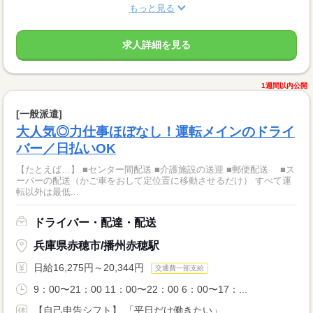
もっと見る
求人詳細を見る
1週間以内公開
[一般派遣]
大人気◎力仕事ほぼなし！運転メインのドライ
バー／日払いOK
【たとえば…】 ■センター間配送 ■介護施設の送迎 ■郵便配送 ■ス
ーパーの配送（かご車をおして定位置に移動させるだけ） すべて運
転以外は最低...
ドライバー・配達・配送
兵庫県赤穂市/播州赤穂駅
日給16,275円～20,344円
交通費一部支給
9：00〜21：00 11：00〜22：00 6：00〜17：...
【自己申告シフト】 「平日だけ働きたい」 ...