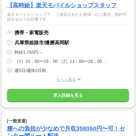
【高時給】楽天モバイルショップスタッフ
楽天モバイルショップで、 ご来店されたお客様へのご案内、契約手
続きを行うお仕事です。
携帯・家電販売
兵庫県姫路市/播磨高岡駅
時給1,750円～
［1］10：00〜19：00 ［2］11：00〜20：00 ...
週5日/週休2日制
もっと見る
求人詳細を見る
[一般派遣]
腰への負担が少なめで月収358050円〜可！セ
ンター間ルート配送