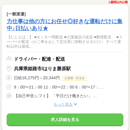
1週間以内公開
[一般派遣]
力仕事は他の方にお任せ◎好きな運転だけに集
中♪日払いあり★
【たとえば…】 ■センター間配送 ■介護施設の送迎 ■郵便配送 ■ス
ーパーの配送（かご車をおして定位置に移動させるだけ） すべて運
転以外は最低...
ドライバー・配達・配送
兵庫県姫路市/はりま勝原駅
日給16,275円～20,344円
交通費一部支給
9：00〜21：00 11：00〜22：00 6：00〜17：...
【自己申告シフト】 「平日だけ働きたい」 ...
もっと見る
求人詳細を見る