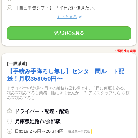
【自己申告シフト】 「平日だけ働きたい」 ...
もっと見る
求人詳細を見る
1週間以内公開
[一般派遣]
【手積み手降ろし無し】センター間ルート配
送！月収358050円〜
ドライバーの皆様へ 日々の業務お疲れ様です。 1日に何度もある、
積み荷積み下ろし業務…腰にきませんか…？ アズスタッフなら ◇積
み荷積み下ろし...
ドライバー・配達・配送
兵庫県姫路市/余部駅
日給16,275円～20,344円
交通費一部支給