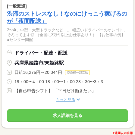
[一般派遣]
渋滞のストレスなし！なのにけっこう稼げるの
が「夜間配送」
2〜4t、中型・大型トラックなど…。 幅広いドライバーのオシゴト、
そろってます◎ （全国に3万件以上お仕事あり！） 【お仕事の例】
●センター間配...
ドライバー・配達・配送
兵庫県姫路市/東姫路駅
日給16,275円～20,344円
交通費一部支給
19：00〜4：00 18：00〜1：00 23：30〜3：3...
【自己申告シフト】 「平日だけ働きたい」 ...
もっと見る
求人詳細を見る
1週間以内公開