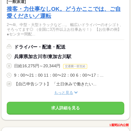
[一般派遣]
接客・力仕事なしOK。どうかここでは、ご自
愛ください／運転
2〜4t、中型・大型トラックなど…。 幅広いドライバーのオシゴト、
そろってます◎ （全国に3万件以上お仕事あり！） 【お仕事の例】
●センター間配...
ドライバー・配達・配送
兵庫県加古川市/東加古川駅
日給16,275円～20,344円
交通費一部支給
9：00〜21：00 11：00〜22：00 6：00〜17：...
【自己申告シフト】 「土日休みで働きたい...
もっと見る
求人詳細を見る
1週間以内公開