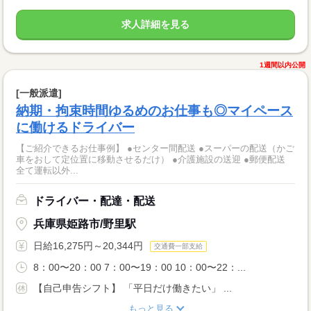
求人詳細を見る
1週間以内公開
[一般派遣]
納期・拘束時間ゆるめのお仕事も◎マイペース
に働けるドライバー
【ご紹介できるお仕事例】 ●センター間配送 ●スーパーの配送（かご
車をおして定位置に移動させるだけ） ●介護施設の送迎 ●郵便配送
全て運転以外...
ドライバー・配達・配送
兵庫県姫路市/野里駅
日給16,275円～20,344円
交通費一部支給
8：00〜20：00 7：00〜19：00 10：00〜22：...
【自己申告シフト】 「平日だけ働きたい」 ...
もっと見る