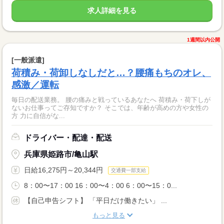
求人詳細を見る
1週間以内公開
[一般派遣]
荷積み・荷卸しなしだと…？腰痛もちのオレ、
感激／運転
毎日の配送業務。 腰の痛みと戦っているあなたへ 荷積み・荷下しが
ないお仕事ってご存知ですか？ そこでは、年齢が高めの方や女性の
方 力に自信がな...
ドライバー・配達・配送
兵庫県姫路市/亀山駅
日給16,275円～20,344円
交通費一部支給
8：00〜17：00 16：00〜4：00 6：00〜15：0...
【自己申告シフト】 「平日だけ働きたい」 ...
もっと見る