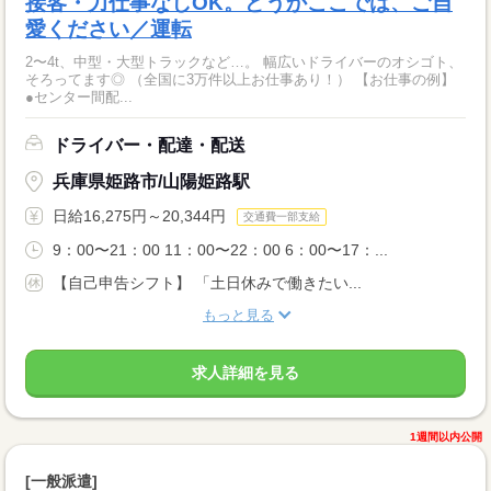
接客・力仕事なしOK。どうかここでは、ご自
愛ください／運転
2〜4t、中型・大型トラックなど…。 幅広いドライバーのオシゴト、
そろってます◎ （全国に3万件以上お仕事あり！） 【お仕事の例】
●センター間配...
ドライバー・配達・配送
兵庫県姫路市/山陽姫路駅
日給16,275円～20,344円
交通費一部支給
9：00〜21：00 11：00〜22：00 6：00〜17：...
【自己申告シフト】 「土日休みで働きたい...
もっと見る
求人詳細を見る
1週間以内公開
[一般派遣]