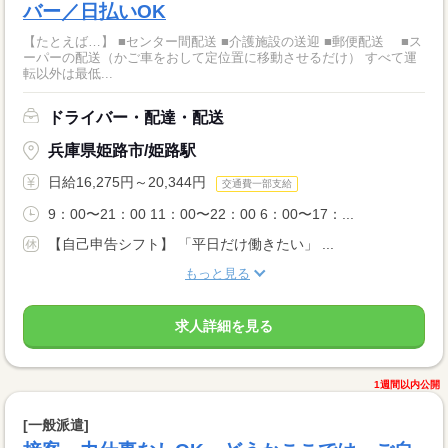
バー／日払いOK
【たとえば…】 ■センター間配送 ■介護施設の送迎 ■郵便配送 ■ス
ーパーの配送（かご車をおして定位置に移動させるだけ） すべて運
転以外は最低...
ドライバー・配達・配送
兵庫県姫路市/姫路駅
日給16,275円～20,344円
交通費一部支給
9：00〜21：00 11：00〜22：00 6：00〜17：...
【自己申告シフト】 「平日だけ働きたい」 ...
もっと見る
求人詳細を見る
1週間以内公開
[一般派遣]