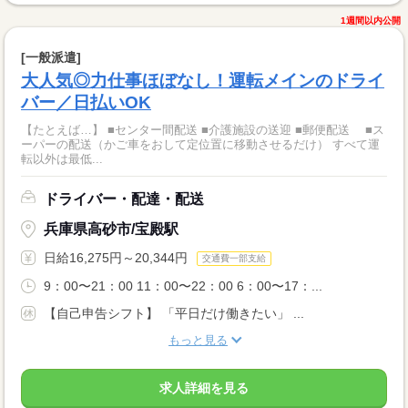
1週間以内公開
[一般派遣]
大人気◎力仕事ほぼなし！運転メインのドライ
バー／日払いOK
【たとえば…】 ■センター間配送 ■介護施設の送迎 ■郵便配送 ■ス
ーパーの配送（かご車をおして定位置に移動させるだけ） すべて運
転以外は最低...
ドライバー・配達・配送
兵庫県高砂市/宝殿駅
日給16,275円～20,344円
交通費一部支給
9：00〜21：00 11：00〜22：00 6：00〜17：...
【自己申告シフト】 「平日だけ働きたい」 ...
もっと見る
求人詳細を見る