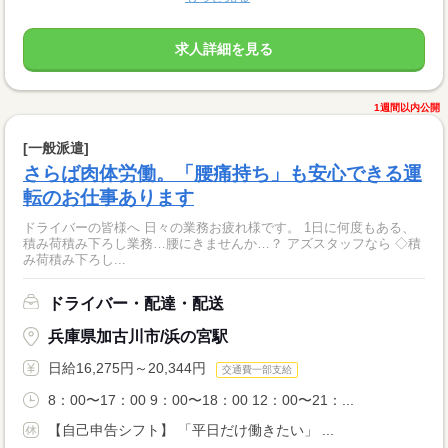
求人詳細を見る
1週間以内公開
[一般派遣]
さらば肉体労働。「腰痛持ち」も安心できる運
転のお仕事あります
ドライバーの皆様へ 日々の業務お疲れ様です。 1日に何度もある、
積み荷積み下ろし業務…腰にきませんか…？ アズスタッフなら ◇積
み荷積み下ろし...
ドライバー・配達・配送
兵庫県加古川市/浜の宮駅
日給16,275円～20,344円
交通費一部支給
8：00〜17：00 9：00〜18：00 12：00〜21：...
【自己申告シフト】 「平日だけ働きたい」 ...