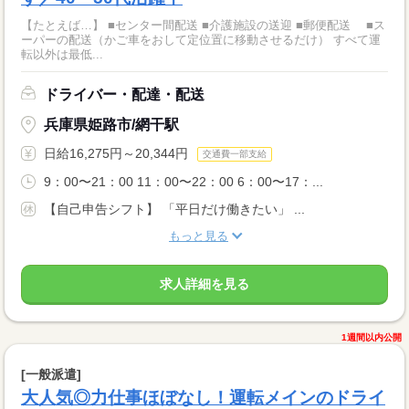
【たとえば…】 ■センター間配送 ■介護施設の送迎 ■郵便配送 ■ス
ーパーの配送（かご車をおして定位置に移動させるだけ） すべて運
転以外は最低...
ドライバー・配達・配送
兵庫県姫路市/網干駅
日給16,275円～20,344円
交通費一部支給
9：00〜21：00 11：00〜22：00 6：00〜17：...
【自己申告シフト】 「平日だけ働きたい」 ...
もっと見る
求人詳細を見る
1週間以内公開
[一般派遣]
大人気◎力仕事ほぼなし！運転メインのドライ