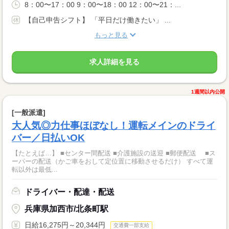
8：00〜17：00 9：00〜18：00 12：00〜21：...
【自己申告シフト】 「平日だけ働きたい」 ...
もっと見る
求人詳細を見る
1週間以内公開
[一般派遣]
大人気◎力仕事ほぼなし！運転メインのドライ
バー／日払いOK
【たとえば…】 ■センター間配送 ■介護施設の送迎 ■郵便配送 ■ス
ーパーの配送（かご車をおして定位置に移動させるだけ） すべて運
転以外は最低...
ドライバー・配達・配送
兵庫県加西市/北条町駅
日給16,275円～20,344円
交通費一部支給