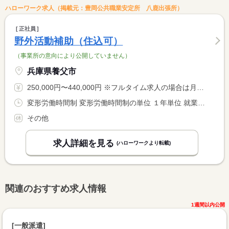
ハローワーク求人（掲載元：豊岡公共職業安定所 八鹿出張所）
正社員
野外活動補助（住込可）
（事業所の意向により公開していません）
兵庫県養父市
250,000円〜440,000円 ※フルタイム求人の場合は月額（換算額）、パート求人の場合は時間額を表示しています。
変形労働時間制 変形労働時間制の単位 １年単位 就業時間１ 6時00分〜15時00分 就業時間２ 11時00分〜20時00分 就業時間に関する特記事項 （１）および（２）の勤務時間がありますが６：００〜２０：００ <BR> の間で相談に応じます。 <BR> ※１日の勤務時間は８時間です。
その他
求人詳細を見る
(ハローワークより転載)
関連のおすすめ求人情報
1週間以内公開
[一般派遣]