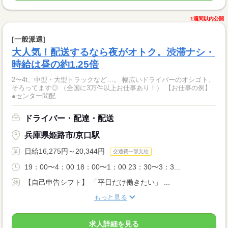
1週間以内公開
[一般派遣]
大人気！配送するなら夜がオトク。渋滞ナシ・
時給は昼の約1.25倍
2〜4t、中型・大型トラックなど…。 幅広いドライバーのオシゴト、
そろってます◎ （全国に3万件以上お仕事あり！） 【お仕事の例】
●センター間配...
ドライバー・配達・配送
兵庫県姫路市/京口駅
日給16,275円～20,344円
交通費一部支給
19：00〜4：00 18：00〜1：00 23：30〜3：3...
【自己申告シフト】 「平日だけ働きたい」 ...
もっと見る
求人詳細を見る