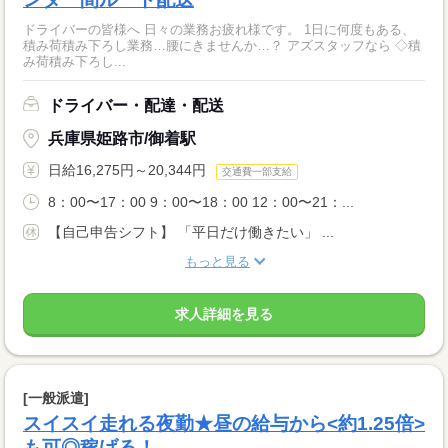
ドライバーの皆様へ 日々の業務お疲れ様です。 1日に何度もある、
積み荷積み下ろし業務…腰にきませんか…？ アズスタッフなら ◇積
み荷積み下ろし...
ドライバー・配達・配送
兵庫県姫路市/御着駅
日給16,275円～20,344円
交通費一部支給
8：00〜17：00 9：00〜18：00 12：00〜21：...
【自己申告シフト】 「平日だけ働きたい」 ...
もっと見る
求人詳細を見る
[一般派遣]
スイスイ走れる夜勤★昼の給与から<約1.25倍>
も可◎稼げる！