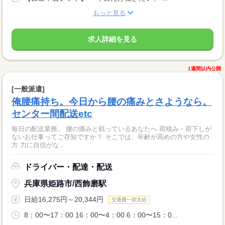
もっと見る
求人詳細を見る
1週間以内公開
[一般派遣]
俺腰痛持ち。今日から腰の痛みとさようなら。
センター間配送etc
毎日の配送業務。 腰の痛みと戦っているあなたへ 荷積み・荷下しが
ないお仕事ってご存知ですか？ そこでは、年齢が高めの方や女性の
方 力に自信がな...
ドライバー・配達・配送
兵庫県姫路市/西飾磨駅
日給16,275円～20,344円
交通費一部支給
8：00〜17：00 16：00〜4：00 6：00〜15：0...