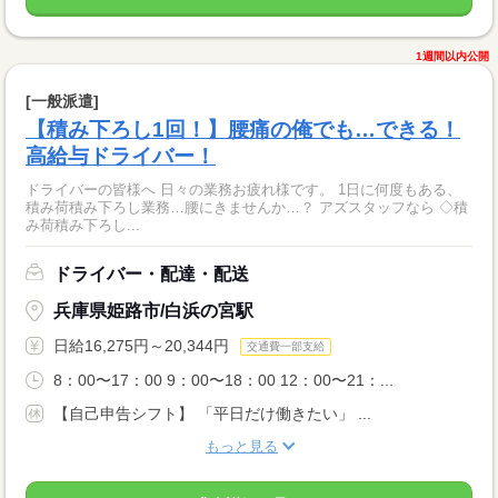
1週間以内公開
[一般派遣]
【積み下ろし1回！】腰痛の俺でも…できる！
高給与ドライバー！
ドライバーの皆様へ 日々の業務お疲れ様です。 1日に何度もある、
積み荷積み下ろし業務…腰にきませんか…？ アズスタッフなら ◇積
み荷積み下ろし...
ドライバー・配達・配送
兵庫県姫路市/白浜の宮駅
日給16,275円～20,344円
交通費一部支給
8：00〜17：00 9：00〜18：00 12：00〜21：...
【自己申告シフト】 「平日だけ働きたい」 ...
もっと見る