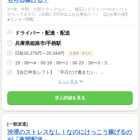
2〜4t、中型・大型トラックなど…。 幅広いドライバーのオシゴト、
そろってます◎ （全国に3万件以上お仕事あり！） 【お仕事の例】
●センター間配...
ドライバー・配達・配送
兵庫県姫路市/手柄駅
日給16,275円～20,344円
交通費一部支給
19：00〜4：00 18：00〜1：00 23：30〜3：3...
【自己申告シフト】 「平日だけ働きたい」 ...
もっと見る
求人詳細を見る
[一般派遣]
渋滞のストレスなし！なのにけっこう稼げるの
が「夜間配送」