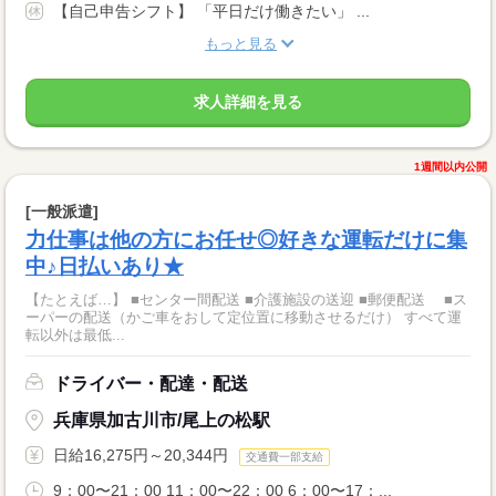
【自己申告シフト】 「平日だけ働きたい」 ...
もっと見る
求人詳細を見る
1週間以内公開
[一般派遣]
力仕事は他の方にお任せ◎好きな運転だけに集
中♪日払いあり★
【たとえば…】 ■センター間配送 ■介護施設の送迎 ■郵便配送 ■ス
ーパーの配送（かご車をおして定位置に移動させるだけ） すべて運
転以外は最低...
ドライバー・配達・配送
兵庫県加古川市/尾上の松駅
日給16,275円～20,344円
交通費一部支給
9：00〜21：00 11：00〜22：00 6：00〜17：...