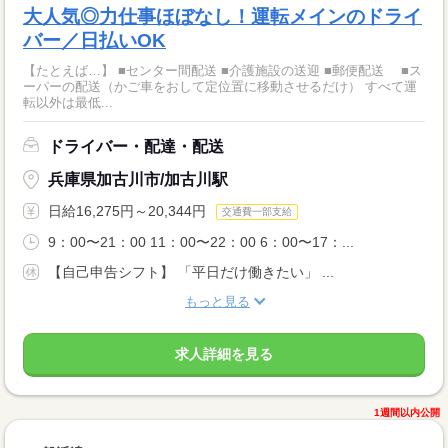
大人気◎力仕事ほぼなし！運転メインのドライ
バー／日払いOK
【たとえば…】 ■センター間配送 ■介護施設の送迎 ■郵便配送 ■ス
ーパーの配送（かご車をおして定位置に移動させるだけ） すべて運
転以外は最低...
ドライバー・配達・配送
兵庫県加古川市/加古川駅
日給16,275円～20,344円
交通費一部支給
9：00〜21：00 11：00〜22：00 6：00〜17：...
【自己申告シフト】 「平日だけ働きたい」 ...
もっと見る
求人詳細を見る
1週間以内公開