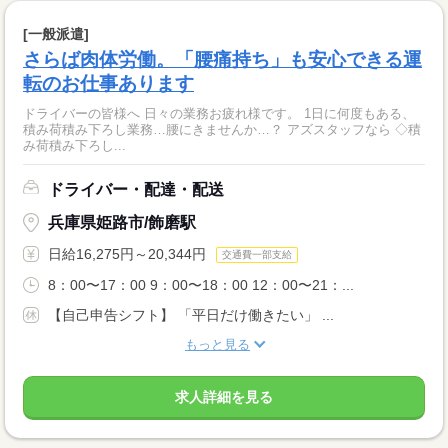
[一般派遣]
さらば肉体労働。「腰痛持ち」も安心できる運
転のお仕事あります
ドライバーの皆様へ 日々の業務お疲れ様です。 1日に何度もある、
積み荷積み下ろし業務…腰にきませんか…？ アズスタッフなら ◇積
み荷積み下ろし...
ドライバー・配達・配送
兵庫県姫路市/飾磨駅
日給16,275円～20,344円
交通費一部支給
8：00〜17：00 9：00〜18：00 12：00〜21：...
【自己申告シフト】 「平日だけ働きたい」 ...
もっと見る
求人詳細を見る