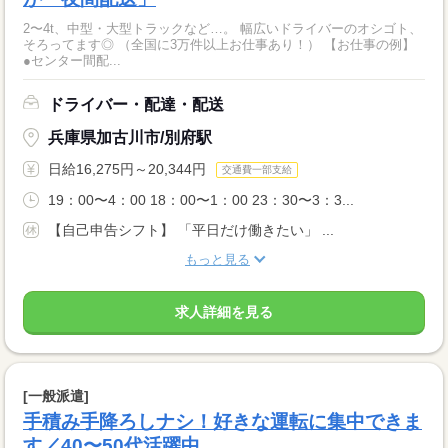
2〜4t、中型・大型トラックなど…。 幅広いドライバーのオシゴト、
そろってます◎ （全国に3万件以上お仕事あり！） 【お仕事の例】
●センター間配...
ドライバー・配達・配送
兵庫県加古川市/別府駅
日給16,275円～20,344円
交通費一部支給
19：00〜4：00 18：00〜1：00 23：30〜3：3...
【自己申告シフト】 「平日だけ働きたい」 ...
もっと見る
求人詳細を見る
[一般派遣]
手積み手降ろしナシ！好きな運転に集中できま
す／40〜50代活躍中