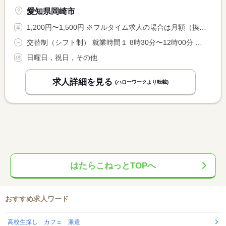
愛知県岡崎市
1,200円〜1,500円 ※フルタイム求人の場合は月額（換算額）、パート求人の場合は時間額を表示しています。
交替制（シフト制） 就業時間１ 8時30分〜12時00分 就業時間２ 15時30分〜20時15分 又は 9時00分〜21時00分の時間の間の2時間以上 就業時間に関する特記事項 シフト制で決めています。 <BR> 週３日以上の勤務をお願いします。 <BR> ご希望の出勤日・時間については面接時にご相談ください。 <BR> （６時間以上の勤務は休憩時間６０分）
日曜日，祝日，その他
求人詳細を見る
(ハローワークより転載)
はたらこねっとTOPへ
おすすめ求人ワード
高校生探し カフェ 派遣