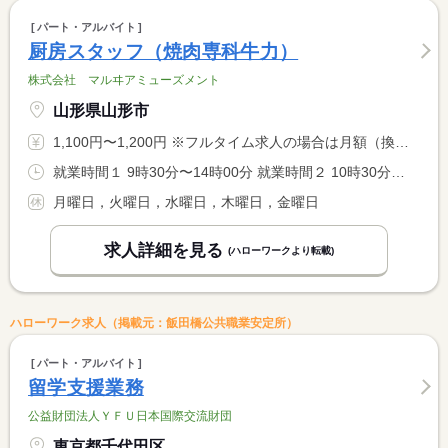
パート・アルバイト
厨房スタッフ（焼肉専科牛力）
株式会社 マルヰアミューズメント
山形県山形市
1,100円〜1,200円 ※フルタイム求人の場合は月額（換算額）、パート求人の場合は時間額を表示しています。
就業時間１ 9時30分〜14時00分 就業時間２ 10時30分〜14時00分 就業時間３ 17時00分〜21時00分 又は 18時00分〜21時00分の時間の間の3時間程度 就業時間に関する特記事項 ＊（１）〜（３）又はから選んでいただきます。（勤務時間は応相 <BR> 談）
月曜日，火曜日，水曜日，木曜日，金曜日
求人詳細を見る
(ハローワークより転載)
ハローワーク求人（掲載元：飯田橋公共職業安定所）
パート・アルバイト
留学支援業務
公益財団法人ＹＦＵ日本国際交流財団
東京都千代田区