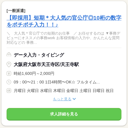
[一般派遣]
【即採用】短期＊大人気の官公庁◎10桁の数字
をポチポチ入力！！♪
＼ 大人気＊官公庁での短期のお仕事 ／ お任せするのは ▼事務デ
ビューにオススメの事務work お客様情報の入力や、かんたんな質問
対応などの 事務...
データ入力・タイピング
大阪府大阪市天王寺区/天王寺駅
時給1,600円～2,000円
09：00〜21：00 1日4時間〜OK☆ フルタイム...
月曜日 火曜日 水曜日 木曜日 金曜日 土曜日 日曜日 祝日
もっと見る
求人詳細を見る