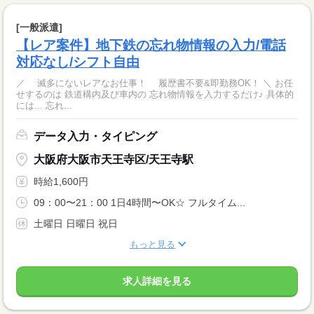
[一般派遣]
【レア案件】地下鉄の忘れ物情報の入力/電話
対応なし/シフト自由
／ 滅多にないレアなお仕事！ 履歴書不要&即勤務OK！ ＼ お任
せするのは 鉄道構内及び車内の 忘れ物情報を入力するだけ♪ 具体的
には... 忘れ...
データ入力・タイピング
大阪府大阪市天王寺区/天王寺駅
時給1,600円
09：00〜21：00 1日4時間〜OK☆ フルタイム...
土曜日 日曜日 祝日
もっと見る
求人詳細を見る