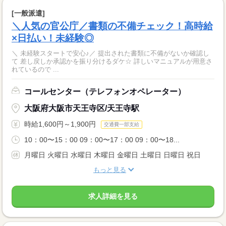
[一般派遣]
＼人気の官公庁／書類の不備チェック！高時給
×日払い！未経験◎
＼ 未経験スタートで安心♪／ 提出された書類に不備がないか確認し
て 差し戻しか承認かを振り分けるダケ☆ 詳しいマニュアルが用意さ
れているので ...
コールセンター（テレフォンオペレーター）
大阪府大阪市天王寺区/天王寺駅
時給1,600円～1,900円
交通費一部支給
10：00〜15：00 09：00〜17：00 09：00〜18...
月曜日 火曜日 水曜日 木曜日 金曜日 土曜日 日曜日 祝日
もっと見る
求人詳細を見る