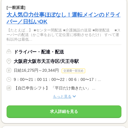
[一般派遣]
大人気◎力仕事ほぼなし！運転メインのドライ
バー／日払いOK
【たとえば…】 ■センター間配送 ■介護施設の送迎 ■郵便配送 ■ス
ーパーの配送（かご車をおして定位置に移動させるだけ） すべて運
転以外は最低...
ドライバー・配達・配送
大阪府大阪市天王寺区/天王寺駅
日給16,275円～20,344円
交通費一部支給
9：00〜21：00 11：00〜22：00 6：00〜17：...
【自己申告シフト】 「平日だけ働きたい」 ...
もっと見る
求人詳細を見る