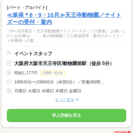
[パート・アルバイト]
≪単発＊8・9・10月≫天王寺動物園／ナイト
ズーの受付・案内
［8〜10月限定！天王寺動物園ナイトズースタッフ大募集］ お願いし
たいお仕事は・・・ 夜の動物園にてお客様誘導・案内のオシゴト！
≪来園者への案...
イベントスタッフ
大阪府大阪市天王寺区/動物園前駅（徒歩 5分）
時給1,177円
交通費一部支給
16時30分〜20時00分（休憩0分）／実働3時間...
月曜日 火曜日 水曜日 木曜日 金曜日
もっと見る
求人詳細を見る
3日以内公開