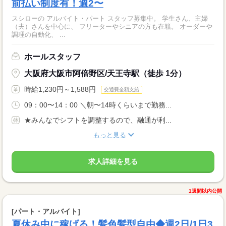
前払い制度有！週2〜
スシローの アルバイト・パート スタッフ募集中。 学生さん、主婦
（夫）さんを中心に、 フリーターやシニアの方も在籍。 オーダーや
調理の自動化、 ...
ホールスタッフ
大阪府大阪市阿倍野区/天王寺駅（徒歩 1分）
時給1,230円～1,588円
交通費全額支給
09：00〜14：00 ＼朝〜14時くらいまで勤務...
★みんなでシフトを調整するので、融通が利...
もっと見る
求人詳細を見る
1週間以内公開
[パート・アルバイト]
夏休み中に稼げる！髪色髪型自由◆週2日/1日3