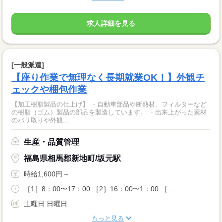
求人詳細を見る
[一般派遣]
【座り作業で無理なく長期就業OK！】外観チ
ェックや梱包作業
【加工樹脂製品の仕上げ】 ・自動車部品や断熱材、フィルターなど
の樹脂（ゴム）製品の部品を製造しています。 ・出来上がった素材
のバリ取りや外観...
生産・品質管理
福島県相馬郡新地町/坂元駅
時給1,600円～
［1］8：00〜17：00 ［2］16：00〜1：00 ［...
土曜日 日曜日
もっと見る