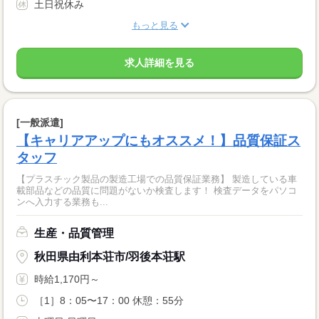
土日祝休み
もっと見る
求人詳細を見る
[一般派遣]
【キャリアアップにもオススメ！】品質保証ス
タッフ
【プラスチック製品の製造工場での品質保証業務】 製造している車
載部品などの品質に問題がないか検査します！ 検査データをパソコ
ンへ入力する業務も...
生産・品質管理
秋田県由利本荘市/羽後本荘駅
時給1,170円～
［1］8：05〜17：00 休憩：55分