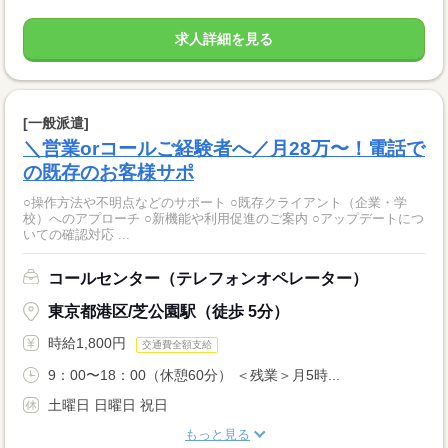
求人詳細を見る
[一般派遣]
＼営業orコールご経験者へ／月28万〜！電話で
の既存のお客様サポ
○操作方法や不明点などのサポート ○既存クライアント（企業・学
校）へのアプローチ ○新機能や利用促進のご案内 ○アップデートにつ
いての確認対応 ...
コールセンター（テレフォンオペレーター）
東京都港区/芝公園駅（徒歩 5分）
時給1,800円
交通費全額支給
9：00〜18：00（休憩60分） ＜残業＞月5時...
土曜日 日曜日 祝日
もっと見る