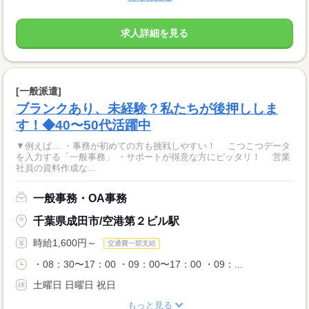
求人詳細を見る
[一般派遣]
ブランクあり、未経験？私たちが後押ししま
す！◆40〜50代活躍中
▼例えば… ・事務が初めての方も挑戦しやすい！ こつこつデータ
を入力する「一般事務」 ・サポートが得意な方にピッタリ！ 営業
社員の資料作成な...
一般事務・OA事務
千葉県成田市/空港第２ビル駅
時給1,600円～
交通費一部支給
・08：30〜17：00 ・09：00〜17：00 ・09：...
土曜日 日曜日 祝日
もっと見る