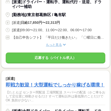
[派遣]ドライバー・運転手、運転代行・送迎、ドラ
イバー補助
[勤務地]/東京都葛飾区 / 亀有駅
[派遣]
日給17,850円〜22,313円
[派遣]09:00〜21:00、11:00〜22:00、06:00〜17:00
【自己申告シフト】 「平日だけ働きたい」 「〇曜日に働きたい」 など、働き方は自分で選べます。 曜日・時間についてのご希望も 面談の際に教えてくださいね。 ※こちらは中型以上のお仕事の例です
もっと見る
応募する（バイトル求人）
[派遣]
即戦力歓迎！大型運転でしっかり稼げる環境！
【たとえば センター間配送 工場間配送 スーパーの配送（かご車をお
して定位置に移動させるだけ すべて運転以外は最低限のことだけで
OK 負担が少ない...