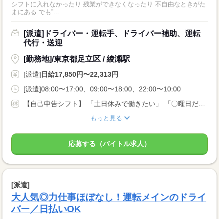
シフトに入れなかったり 残業ができなくなったり 不自由なときがた
まにある でも”...
[派遣]ドライバー・運転手、ドライバー補助、運転
代行・送迎
[勤務地]/東京都足立区 / 綾瀬駅
[派遣]
日給17,850円〜22,313円
[派遣]08:00〜17:00、09:00〜18:00、22:00〜10:00
【自己申告シフト】 「土日休みで働きたい」 「〇曜日だけ働きたい」 働きたい日は事前に選べます。 お休み希望の曜日・時間についても 面談の際に教えてくださいね。 ※こちらは中型以上のお仕事の例です
もっと見る
応募する（バイトル求人）
[派遣]
大人気◎力仕事ほぼなし！運転メインのドライ
バー／日払いOK