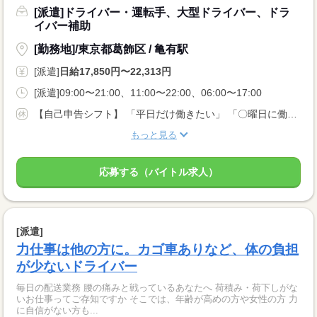
[派遣]ドライバー・運転手、大型ドライバー、ドラ
イバー補助
[勤務地]/東京都葛飾区 / 亀有駅
[派遣]
日給17,850円〜22,313円
[派遣]09:00〜21:00、11:00〜22:00、06:00〜17:00
【自己申告シフト】 「平日だけ働きたい」 「〇曜日に働きたい」 など、働き方は自分で選べます。 曜日・時間についてのご希望も 面談の際に教えてくださいね。 ※こちらは中型以上のお仕事の例です
もっと見る
応募する（バイトル求人）
[派遣]
力仕事は他の方に。カゴ車ありなど、体の負担
が少ないドライバー
毎日の配送業務 腰の痛みと戦っているあなたへ 荷積み・荷下しがな
いお仕事ってご存知ですか そこでは、年齢が高めの方や女性の方 力
に自信がない方も...