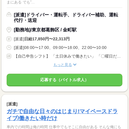
まにある でも”...
[派遣]ドライバー・運転手、ドライバー補助、運転
代行・送迎
[勤務地]/東京都葛飾区 / 金町駅
[派遣]
日給17,850円〜22,313円
[派遣]08:00〜17:00、09:00〜18:00、22:00〜10:00
【自己申告シフト】 「土日休みで働きたい」 「〇曜日だけ働きたい」 働きたい日は事前に選べます。 お休み希望の曜日・時間についても 面談の際に教えてくださいね。 ※こちらは中型以上のお仕事の例です
もっと見る
応募する（バイトル求人）
[派遣]
ガチで自由な日々のはじまり!マイペースドラ
イブ/働きたい時だけ
車内での時間は俺の時間 仕事中でもそこに自由がある そんな俺にも