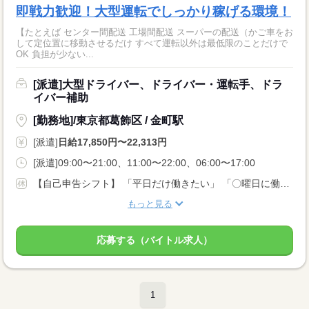
即戦力歓迎！大型運転でしっかり稼げる環境！
【たとえば センター間配送 工場間配送 スーパーの配送（かご車をお
して定位置に移動させるだけ すべて運転以外は最低限のことだけで
OK 負担が少ない...
[派遣]大型ドライバー、ドライバー・運転手、ドラ
イバー補助
[勤務地]/東京都葛飾区 / 金町駅
[派遣]
日給17,850円〜22,313円
[派遣]09:00〜21:00、11:00〜22:00、06:00〜17:00
【自己申告シフト】 「平日だけ働きたい」 「〇曜日に働きたい」 など、働き方は自分で選べます。 曜日・時間についてのご希望も 面談の際に教えてくださいね。 ※こちらは中型以上のお仕事の例です
もっと見る
応募する（バイトル求人）
1