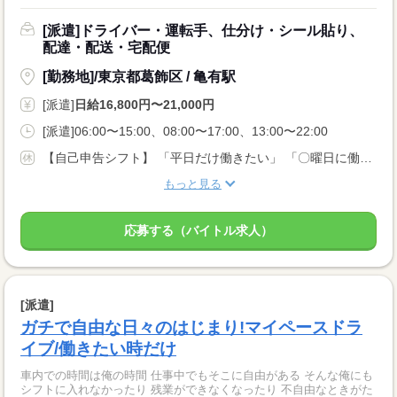
[派遣]ドライバー・運転手、仕分け・シール貼り、
配達・配送・宅配便
[勤務地]/東京都葛飾区 / 亀有駅
[派遣]
日給16,800円〜21,000円
[派遣]06:00〜15:00、08:00〜17:00、13:00〜22:00
【自己申告シフト】 「平日だけ働きたい」 「〇曜日に働きたい」 など、働き方は自分で選べます。 曜日・時間についてのご希望も 面談の際に教えてくださいね。 ※こちらは中型以上のお仕事の例です
もっと見る
応募する（バイトル求人）
[派遣]
ガチで自由な日々のはじまり!マイペースドラ
イブ/働きたい時だけ
車内での時間は俺の時間 仕事中でもそこに自由がある そんな俺にも
シフトに入れなかったり 残業ができなくなったり 不自由なときがた