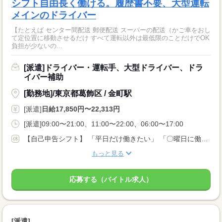
シフト自由長く働ける。履歴書不要、大型運転
メインのドライバー
【たとえば センター間配送 郵便配送 スーパーの配送（かご車をおし
て定位置に移動させるだけ すべて運転以外は最低限のことだけでOK
負担が少ないの...
[派遣]ドライバー・運転手、大型ドライバー、ドラ
イバー補助
[勤務地]/東京都葛飾区 / 金町駅
[派遣]
日給17,850円〜22,313円
[派遣]09:00〜21:00、11:00〜22:00、06:00〜17:00
【自己申告シフト】 「平日だけ働きたい」 「〇曜日に働きたい」 など、働き方は自分で選べます。 曜日・時間についてのご希望も 面談の際に教えてくださいね。 ※こちらは中型以上のお仕事の例です
もっと見る
応募する（バイトル求人）
[派遣]