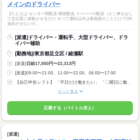
メインのドライバー
【たとえば センター間配送 郵便配送 スーパーの配送（かご車をおし
て定位置に移動させるだけ すべて運転以外は最低限のことだけでOK
負担が少ないの...
[派遣]ドライバー・運転手、大型ドライバー、ドラ
イバー補助
[勤務地]/東京都足立区 / 綾瀬駅
[派遣]
日給17,850円〜22,313円
[派遣]09:00〜21:00、11:00〜22:00、06:00〜17:00
【自己申告シフト】 「平日だけ働きたい」 「〇曜日に働きたい」 など、働き方は自分で選べます。 曜日・時間についてのご希望も 面談の際に教えてくださいね。 ※こちらは中型以上のお仕事の例です
もっと見る
応募する（バイトル求人）
[派遣]