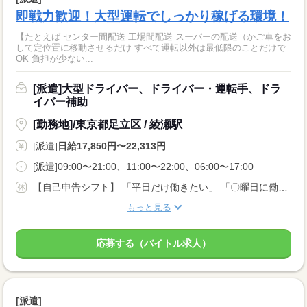
即戦力歓迎！大型運転でしっかり稼げる環境！
【たとえば センター間配送 工場間配送 スーパーの配送（かご車をお
して定位置に移動させるだけ すべて運転以外は最低限のことだけで
OK 負担が少ない...
[派遣]大型ドライバー、ドライバー・運転手、ドラ
イバー補助
[勤務地]/東京都足立区 / 綾瀬駅
[派遣]
日給17,850円〜22,313円
[派遣]09:00〜21:00、11:00〜22:00、06:00〜17:00
【自己申告シフト】 「平日だけ働きたい」 「〇曜日に働きたい」 など、働き方は自分で選べます。 曜日・時間についてのご希望も 面談の際に教えてくださいね。 ※こちらは中型以上のお仕事の例です
もっと見る
応募する（バイトル求人）
[派遣]