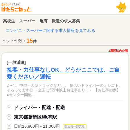
高校生 スーパー 亀有 派遣の求人募集
コンビニ・スーパーに関する求人情報を見てみる
15
ヒット件数：
件
1週間以内公開
[一般派遣]
接客・力仕事なしOK。どうかここでは、ご自
愛ください／運転
2〜4t、中型・大型トラックなど…。 幅広いドライバーのオシゴト、
そろってます◎ （全国に3万件以上お仕事あり！） 【お仕事の例】
●センター間配...
ドライバー・配達・配送
東京都葛飾区/亀有駅
日給16,800円～21,000円
交通費一部支給