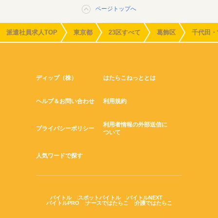
ページトップへ
派遣社員求人TOP
東京都
23区すべて
葛飾区
千代田・
ディップ（株）
はたらこねっととは
ヘルプ＆お問い合わせ
利用規約
利用者情報の外部送信に
プライバシーポリシー
ついて
人気ワードで探す
バイトル
スポットバイトル
バイトルNEXT
バイトルPRO
ナースではたらこ
介護ではたらこ