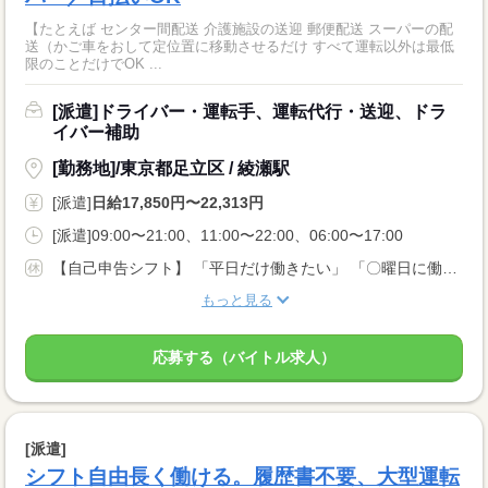
【たとえば センター間配送 介護施設の送迎 郵便配送 スーパーの配
送（かご車をおして定位置に移動させるだけ すべて運転以外は最低
限のことだけでOK ...
[派遣]ドライバー・運転手、運転代行・送迎、ドラ
イバー補助
[勤務地]/東京都足立区 / 綾瀬駅
[派遣]
日給17,850円〜22,313円
[派遣]09:00〜21:00、11:00〜22:00、06:00〜17:00
【自己申告シフト】 「平日だけ働きたい」 「〇曜日に働きたい」 など、働き方は自分で選べます。 曜日・時間についてのご希望も 面談の際に教えてくださいね。 ※こちらは中型以上のお仕事の例です
もっと見る
応募する（バイトル求人）
[派遣]
シフト自由長く働ける。履歴書不要、大型運転