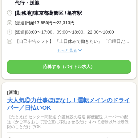
代行・送迎
[勤務地]/東京都葛飾区 / 亀有駅
[派遣]
日給17,850円〜22,313円
[派遣]08:00〜17:00、09:00〜18:00、22:00〜10:00
【自己申告シフト】 「土日休みで働きたい」 「〇曜日だけ働きたい」 働きたい日は事前に選べます。 お休み希望の曜日・時間についても 面談の際に教えてくださいね。 ※こちらは中型以上のお仕事の例です
もっと見る
応募する（バイトル求人）
[派遣]
大人気◎力仕事ほぼなし！運転メインのドライ
バー／日払いOK
【たとえば センター間配送 介護施設の送迎 郵便配送 スーパーの配
送（かご車をおして定位置に移動させるだけ すべて運転以外は最低
限のことだけでOK ...