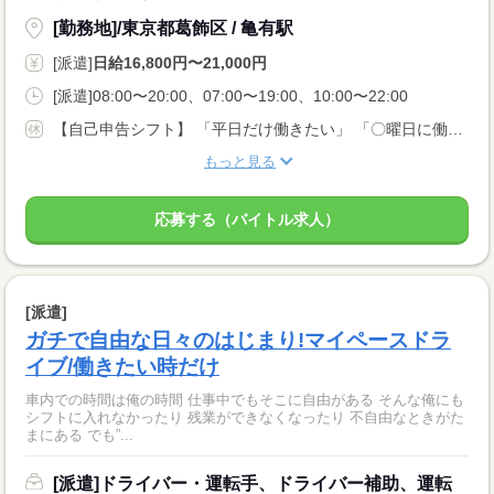
[勤務地]/東京都葛飾区 / 亀有駅
[派遣]
日給16,800円〜21,000円
[派遣]08:00〜20:00、07:00〜19:00、10:00〜22:00
【自己申告シフト】 「平日だけ働きたい」 「〇曜日に働きたい」 など、働き方は自分で選べます。 曜日・時間についてのご希望も 面談の際に教えてくださいね。 ※こちらは中型以上のお仕事の例です
もっと見る
応募する（バイトル求人）
[派遣]
ガチで自由な日々のはじまり!マイペースドラ
イブ/働きたい時だけ
車内での時間は俺の時間 仕事中でもそこに自由がある そんな俺にも
シフトに入れなかったり 残業ができなくなったり 不自由なときがた
まにある でも”...
[派遣]ドライバー・運転手、ドライバー補助、運転