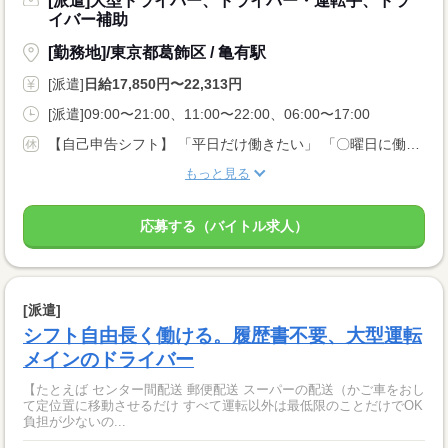
[派遣]大型ドライバー、ドライバー・運転手、ドラ
イバー補助
[勤務地]/東京都葛飾区 / 亀有駅
[派遣]
日給17,850円〜22,313円
[派遣]09:00〜21:00、11:00〜22:00、06:00〜17:00
【自己申告シフト】 「平日だけ働きたい」 「〇曜日に働きたい」 など、働き方は自分で選べます。 曜日・時間についてのご希望も 面談の際に教えてくださいね。 ※こちらは中型以上のお仕事の例です
もっと見る
応募する（バイトル求人）
[派遣]
シフト自由長く働ける。履歴書不要、大型運転
メインのドライバー
【たとえば センター間配送 郵便配送 スーパーの配送（かご車をおし
て定位置に移動させるだけ すべて運転以外は最低限のことだけでOK
負担が少ないの...