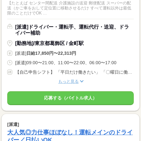
【たとえば センター間配送 介護施設の送迎 郵便配送 スーパーの配
送（かご車をおして定位置に移動させるだけ すべて運転以外は最低
限のことだけでOK ...
[派遣]ドライバー・運転手、運転代行・送迎、ドラ
イバー補助
[勤務地]/東京都葛飾区 / 金町駅
[派遣]
日給17,850円〜22,313円
[派遣]09:00〜21:00、11:00〜22:00、06:00〜17:00
【自己申告シフト】 「平日だけ働きたい」 「〇曜日に働きたい」 など、働き方は自分で選べます。 曜日・時間についてのご希望も 面談の際に教えてくださいね。 ※こちらは中型以上のお仕事の例です
もっと見る
応募する（バイトル求人）
[派遣]
大人気◎力仕事ほぼなし！運転メインのドライ
バー／日払いOK