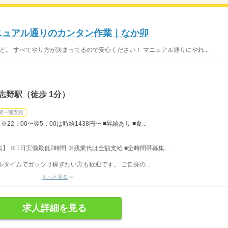
マニュアル通りのカンタン作業｜なか卯
ど。 すべてやり方が決まってるので安心ください！ マニュアル通りにやれ...
志野駅（徒歩 1分）
費一部支給
22：00〜翌5：00は時給1438円〜 ■昇給あり ■食...
募集】 ※1日実働最低2時間 ※残業代は全額支給 ■全時間帯募集...
フルタイムでガッツリ稼ぎたい方も歓迎です。 ご自身の...
もっと見る
求人詳細を見る