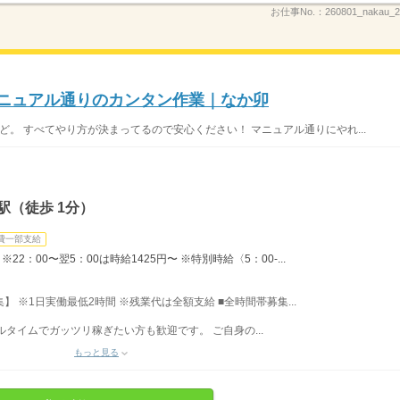
お仕事No.：
260801_nakau
マニュアル通りのカンタン作業｜なか卯
ど。 すべてやり方が決まってるので安心ください！ マニュアル通りにやれ...
駅（徒歩 1分）
費一部支給
22：00〜翌5：00は時給1425円〜 ※特別時給〈5：00-...
募集】 ※1日実働最低2時間 ※残業代は全額支給 ■全時間帯募集...
フルタイムでガッツリ稼ぎたい方も歓迎です。 ご自身の...
もっと見る