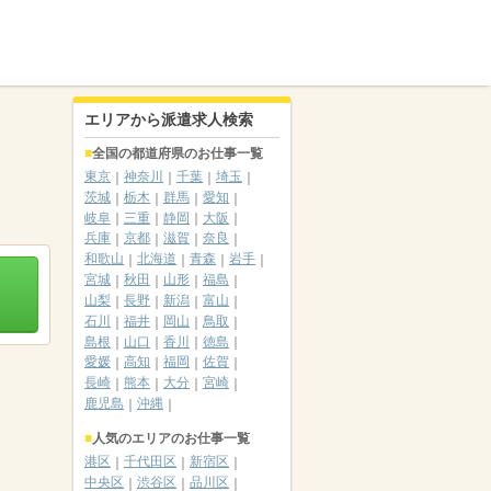
エリアから派遣求人検索
全国の都道府県のお仕事一覧
東京
神奈川
千葉
埼玉
茨城
栃木
群馬
愛知
岐阜
三重
静岡
大阪
兵庫
京都
滋賀
奈良
和歌山
北海道
青森
岩手
宮城
秋田
山形
福島
山梨
長野
新潟
富山
石川
福井
岡山
鳥取
島根
山口
香川
徳島
愛媛
高知
福岡
佐賀
長崎
熊本
大分
宮崎
鹿児島
沖縄
人気のエリアのお仕事一覧
港区
千代田区
新宿区
中央区
渋谷区
品川区