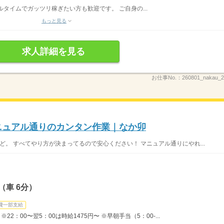
フルタイムでガッツリ稼ぎたい方も歓迎です。 ご自身の...
もっと見る
求人詳細を見る
お仕事No.：
260801_nakau
マニュアル通りのカンタン作業｜なか卯
ど。 すべてやり方が決まってるので安心ください！ マニュアル通りにやれ...
（車 6分）
費一部支給
22：00〜翌5：00は時給1475円〜 ※早朝手当（5：00-...