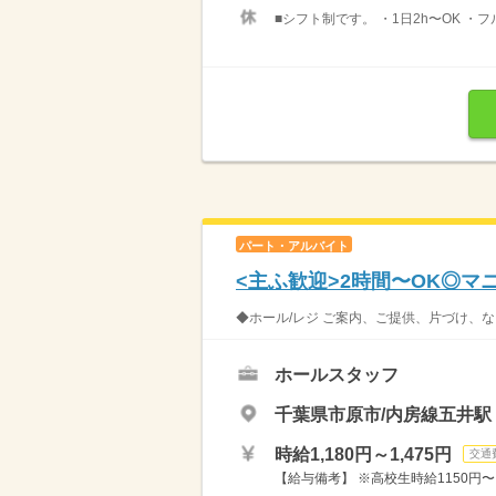
■シフト制です。 ・1日2h〜OK ・
パート・アルバイト
<主ふ歓迎>2時間〜OK◎
◆ホール/レジ ご案内、ご提供、片づけ、な
ホールスタッフ
千葉県市原市/内房線五井駅
時給1,180円～1,475円
交通
【給与備考】 ※高校生時給1150円〜 ※