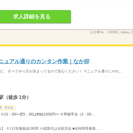
求人詳細を見る
お仕事No.：
260801_nakau
マニュアル通りのカンタン作業｜なか卯
ど。 すべてやり方が決まってるので安心ください！ マニュアル通りにやれ...
駅（徒歩 1分）
費一部支給
22：00〜翌5：00は時給1500円〜 ※早朝手当（5：00-...
募集】 ※1日実働最低2時間 ※残業代は全額支給 ■全時間帯募集...