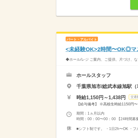
パート・アルバイト
<未経験OK>2時間〜OK◎
◆ホール/レジ ご案内、ご提供、片づけ、な
ホールスタッフ
千葉県旭市/総武本線旭駅（車
時給1,150円～1,438円
交通
【給与備考】 ※高校生時給1150円〜 ※
期間：1ヵ月以内
時間：00：00〜00：00 【24時間
■シフト制です。 ・1日2h〜OK ・