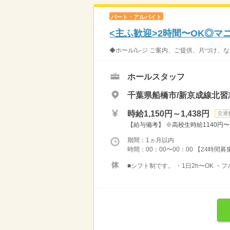
パート・アルバイト
<主ふ歓迎>2時間〜OK◎
◆ホール/レジ ご案内、ご提供、片づけ、な
ホールスタッフ
千葉県船橋市/新京成線北習
時給1,150円～1,438円
交通
【給与備考】 ※高校生時給1140円〜 ※
期間：1ヵ月以内
時間：00：00〜00：00 【24時間
■シフト制です。 ・1日2h〜OK ・