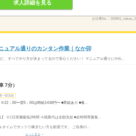
求人詳細を見る
お仕事No.：
260801_nakau
マニュアル通りのカンタン作業｜なか卯
ど。 すべてやり方が決まってるので安心ください！ マニュアル通りにやれ...
 7分）
費一部支給
22：00〜翌5：00は時給1438円〜 ■昇給あり ■食...
募集】 ※1日実働最低2時間 ※残業代は全額支給 ■全時間帯募集...
フルタイムでガッツリ稼ぎたい方も歓迎です。 ご自身の...
もっと見る