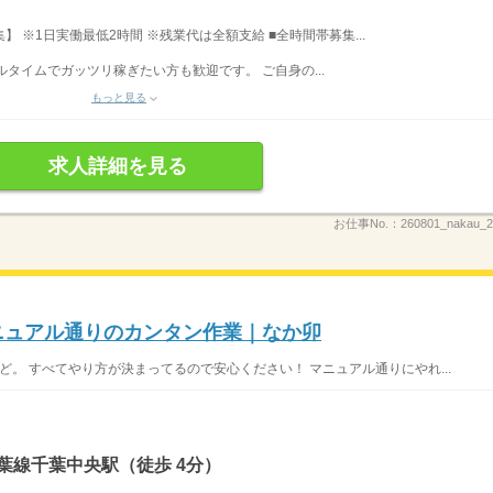
募集】 ※1日実働最低2時間 ※残業代は全額支給 ■全時間帯募集...
フルタイムでガッツリ稼ぎたい方も歓迎です。 ご自身の...
もっと見る
求人詳細を見る
お仕事No.：
260801_nakau
マニュアル通りのカンタン作業｜なか卯
ど。 すべてやり方が決まってるので安心ください！ マニュアル通りにやれ...
葉線千葉中央駅（徒歩 4分）