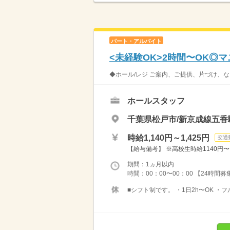
パート・アルバイト
<未経験OK>2時間〜OK◎
◆ホール/レジ ご案内、ご提供、片づけ、な
ホールスタッフ
千葉県松戸市/新京成線五香
時給1,140円～1,425円
交通
【給与備考】 ※高校生時給1140円〜 ※
期間：1ヵ月以内
時間：00：00〜00：00 【24時間
■シフト制です。 ・1日2h〜OK ・