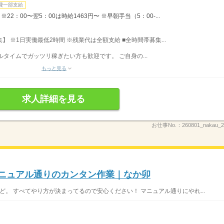
費一部支給
22：00〜翌5：00は時給1463円〜 ※早朝手当（5：00-...
募集】 ※1日実働最低2時間 ※残業代は全額支給 ■全時間帯募集...
フルタイムでガッツリ稼ぎたい方も歓迎です。 ご自身の...
もっと見る
求人詳細を見る
お仕事No.：
260801_nakau
マニュアル通りのカンタン作業｜なか卯
ど。 すべてやり方が決まってるので安心ください！ マニュアル通りにやれ...