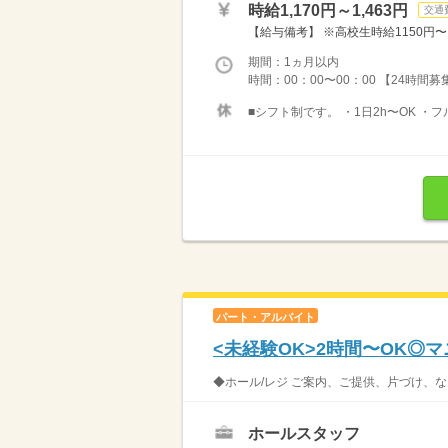
時給1,170円～1,463円
交通
【給与備考】 ※高校生時給1150円〜 ※
期間：1ヵ月以内
時間：00：00〜00：00 【24時間
■シフト制です。 ・1日2h〜OK ・
パート・アルバイト
<未経験OK>2時間〜OK◎
◆ホール/レジ ご案内、ご提供、片づけ、な
ホールスタッフ