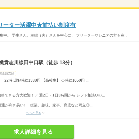
フリーター活躍中★前払い制度有
集中。 学生さん、主婦（夫）さんを中心に、 フリーターやシニアの方も在...
鐵貴志川線田中口駅（徒歩 13分）
費全額支給
22時以降/時給1388円 【高校生】 ◇時給1050円 ...
勤務できる方大歓迎！／ 週2日・1日3時間から シフト相談OK♪...
通が利き易い♪ 授業、趣味、家事、育児など両立◎...
もっと見る
求人詳細を見る