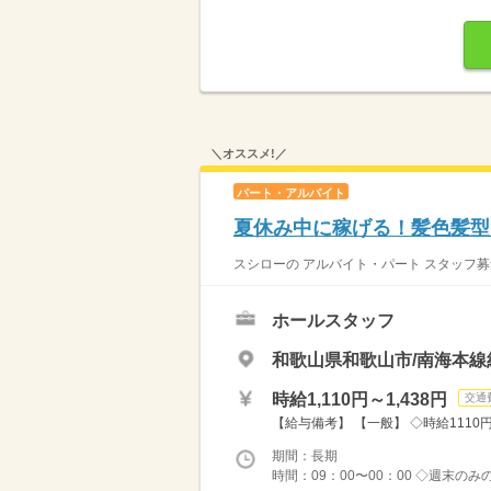
＼オススメ!／
パート・アルバイト
夏休み中に稼げる！髪色髪型自
スシローの アルバイト・パート スタッフ募
ホールスタッフ
和歌山県和歌山市/南海本線
時給1,110円～1,438円
交通
【給与備考】 【一般】 ◇時給1110円 
期間：長期
時間：09：00〜00：00 ◇週末の