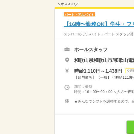
＼オススメ!／
パート・アルバイト
【16時〜勤務OK】学生・
スシローの アルバイト・パート スタッフ募
ホールスタッフ
和歌山県和歌山市/和歌山電
時給1,110円～1,438円
交通
【給与備考】 【一般】 ◇時給1110円 
期間：長期
時間：16：00〜00：00 ＼夕方〜夜
★みんなでシフトを調整するので、融