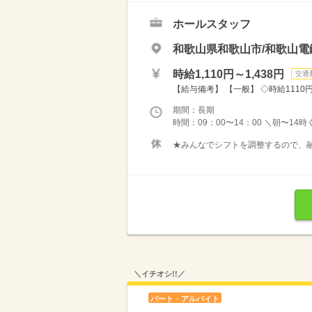
ホールスタッフ
和歌山県和歌山市/和歌山電
時給1,110円～1,438円
交通
【給与備考】 【一般】 ◇時給1110円 
期間：長期
時間：09：00〜14：00 ＼朝〜14
★みんなでシフトを調整するので、融
＼イチオシ!!／
パート・アルバイト