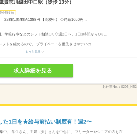
鐵貴志川線田中口駅（徒歩 13分）
費全額支給
22時以降/時給1388円 【高校生】 ◇時給1050円 ...
間、学校行事などのシフト相談OK ◇週2日〜、1日3時間からOK ...
フトを組めるので、 プライベートを優先させやすいの...
もっと見る
求人詳細を見る
お仕事No.：
0206_HB
した1日を★給与前払い制度有！週2〜
集中。 学生さん、主婦（夫）さんを中心に、 フリーターやシニアの方も在...