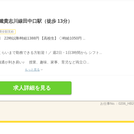
鐵貴志川線田中口駅（徒歩 13分）
費全額支給
22時以降/時給1388円 【高校生】 ◇時給1050円 ...
時くらいまで勤務できる方歓迎！／ 週2日・1日3時間から シフト...
通が利き易い♪ 授業、趣味、家事、育児など両立◎...
もっと見る
求人詳細を見る
お仕事No.：
0206_HB