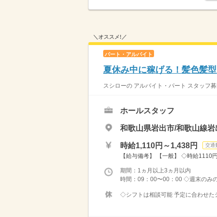
＼オススメ!／
パート・アルバイト
夏休み中に稼げる！髪色髪型自
スシローの アルバイト・パート スタッフ募
ホールスタッフ
和歌山県岩出市/和歌山線岩
時給1,110円～1,438円
交通
【給与備考】 【一般】 ◇時給1110円 
期間：1ヵ月以上3ヵ月以内
時間：09：00〜00：00 ◇週末の
◇シフトは相談可能 予定に合わせたシ