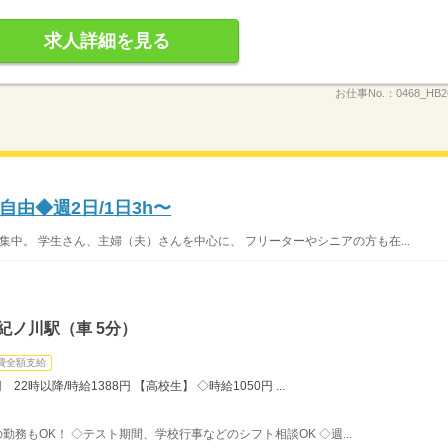
求人詳細を見る
お仕事No.：
0468_HB
由◆週2日/1日3h〜
集中。 学生さん、主婦（夫）さんを中心に、 フリーターやシニアの方も在...
紀ノ川駅（車 5分）
費全額支給
22時以降/時給1388円 【高校生】 ◇時給1050円 ...
みの勤務もOK！ ◇テスト期間、学校行事などのシフト相談OK ◇週...