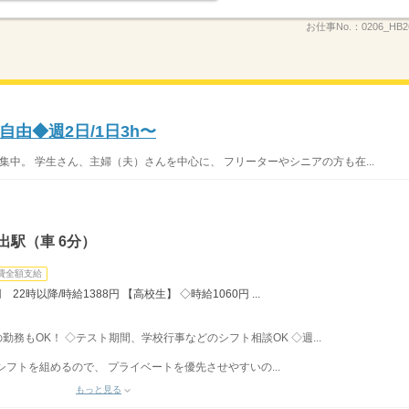
お仕事No.：
0206_HB
由◆週2日/1日3h〜
集中。 学生さん、主婦（夫）さんを中心に、 フリーターやシニアの方も在...
出駅（車 6分）
費全額支給
22時以降/時給1388円 【高校生】 ◇時給1060円 ...
みの勤務もOK！ ◇テスト期間、学校行事などのシフト相談OK ◇週...
フトを組めるので、 プライベートを優先させやすいの...
もっと見る