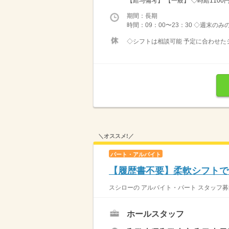
【給与備考】 【一般】 ◇時給1100円 
期間：長期
時間：09：00〜23：30 ◇週末の
◇シフトは相談可能 予定に合わせたシ
＼オススメ!／
パート・アルバイト
【履歴書不要】柔軟シフトで
スシローの アルバイト・パート スタッフ募
ホールスタッフ