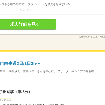
フトを組めるので、 プライベートを優先させやすいの...
もっと見る
求人詳細を見る
お仕事No.：
0187_HB
由◆週2日/1日3h〜
集中。 学生さん、主婦（夫）さんを中心に、 フリーターやシニアの方も在...
伊田辺駅（車 8分）
費全額支給