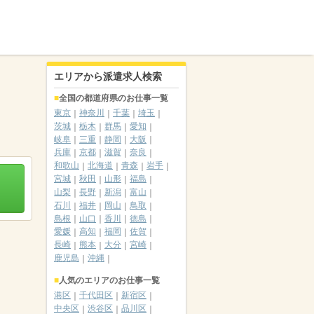
エリアから派遣求人検索
全国の都道府県のお仕事一覧
東京
神奈川
千葉
埼玉
茨城
栃木
群馬
愛知
岐阜
三重
静岡
大阪
兵庫
京都
滋賀
奈良
和歌山
北海道
青森
岩手
宮城
秋田
山形
福島
山梨
長野
新潟
富山
石川
福井
岡山
鳥取
島根
山口
香川
徳島
愛媛
高知
福岡
佐賀
長崎
熊本
大分
宮崎
鹿児島
沖縄
人気のエリアのお仕事一覧
港区
千代田区
新宿区
中央区
渋谷区
品川区