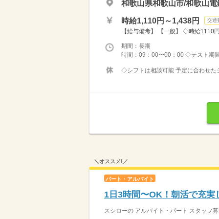
和歌山県和歌山市/和歌山電
時給1,110円～1,438円
交通
【給与備考】 【一般】 ◇時給1110円 
期間：長期
時間：09：00〜00：00 ◇テスト期
◇シフトは相談可能 予定に合わせたシ
＼オススメ!／
パート・アルバイト
1日3時間〜OK！朝活で充実
スシローの アルバイト・パート スタッフ募