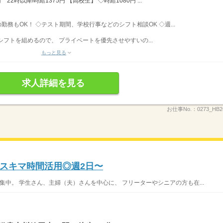
22時以降/時給1375円 【高校生】 ◇時給1080円 ...
みの勤務もOK！ ◇テスト期間、学校行事などのシフト相談OK ◇週...
フトを組めるので、 プライベートを優先させやすいの...
もっと見る
求人詳細を見る
お仕事No.：
0273_HB
スキマ時間活用◎週2日〜
集中。 学生さん、主婦（夫）さんを中心に、 フリーターやシニアの方も在...