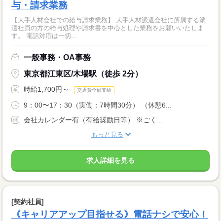
与・請求業務
【大手人材会社での給与請求業務】 大手人材派遣会社に所属する派
遣社員の方の給与処理や請求書を中心とした業務をお願いいたしま
す。 電話対応は一切...
一般事務・OA事務
東京都江東区/木場駅（徒歩 2分）
時給1,700円～
交通費全額支給
9：00〜17：30（実働：7時間30分） （休憩6...
会社カレンダー有（有給奨励日等） ※ごく...
もっと見る
求人詳細を見る
[契約社員]
《キャリアアップ目指せる》電話ナシで安心！