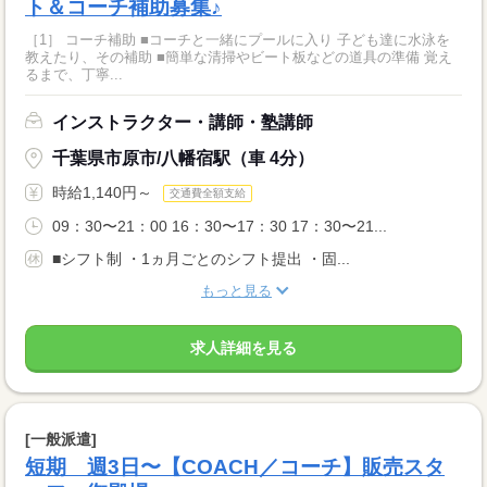
ト＆コーチ補助募集♪
［1］ コーチ補助 ■コーチと一緒にプールに入り 子ども達に水泳を
教えたり、その補助 ■簡単な清掃やビート板などの道具の準備 覚え
るまで、丁寧...
インストラクター・講師・塾講師
千葉県市原市/八幡宿駅（車 4分）
時給1,140円～
交通費全額支給
09：30〜21：00 16：30〜17：30 17：30〜21...
■シフト制 ・1ヵ月ごとのシフト提出 ・固...
もっと見る
求人詳細を見る
[一般派遣]
短期 週3日〜【COACH／コーチ】販売スタ