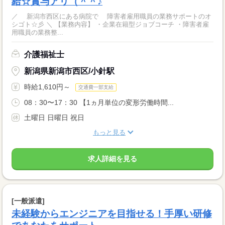
給☆賞与アリ（＾＾♪
／ 新潟市西区にある病院で 障害者雇用職員の業務サポートのオ
シゴト☆彡 ＼ 【業務内容】 ・企業在籍型ジョブコーチ ・障害者雇
用職員の業務整...
介護福祉士
新潟県新潟市西区/小針駅
時給1,610円～
交通費一部支給
08：30〜17：30 【1ヵ月単位の変形労働時間...
土曜日 日曜日 祝日
もっと見る
求人詳細を見る
[一般派遣]
未経験からエンジニアを目指せる！手厚い研修