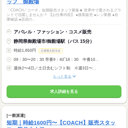
ッフ 御殿場
「COACH／コーチ」短期販売スタッフ募集★ 世界中で愛されるブラ
ンドで活躍しませんか？ 【お仕事内容】 ●接客販売 ●レジ業務 ●在
庫確認 ●店頭の...
アパレル・ファッション・コスメ販売
静岡県御殿場市/御殿場駅（バス 15分）
時給1,850円
交通費全額支給
09：30〜20：30 早番9：40‾18：30 中番10...
週休2〜4日／土日含むシフト制 ※週3日〜...
もっと見る
求人詳細を見る
[一般派遣]
短期｜時給1600円〜【COACH】販売スタッ