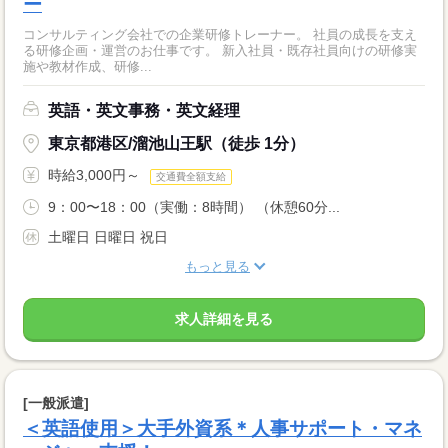
ー
コンサルティング会社での企業研修トレーナー。 社員の成長を支え
る研修企画・運営のお仕事です。 新入社員・既存社員向けの研修実
施や教材作成、研修...
英語・英文事務・英文経理
東京都港区/溜池山王駅（徒歩 1分）
時給3,000円～
交通費全額支給
9：00〜18：00（実働：8時間） （休憩60分...
土曜日 日曜日 祝日
もっと見る
求人詳細を見る
[一般派遣]
＜英語使用＞大手外資系＊人事サポート・マネ