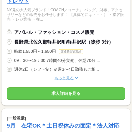
トレット
NY発の大人気ブランド「COACH／コーチ」 バッグ、財布、アクセ
サリーなどの販売をお任せします！ 【具体的には・・・】 ・接客販
売 ・レジ業務 ・在...
アパレル・ファッション・コスメ販売
長野県北佐久郡軽井沢町/軽井沢駅（徒歩 3分）
時給1,550円～1,650円
交通費全額支給
09：30〜19：30 7時間40分実働、休憩70分 ...
週休2日（シフト制）※週3〜4日勤務もご相...
もっと見る
求人詳細を見る
[一般派遣]
9月 在宅OK＊土日祝休みの固定＊法人対応