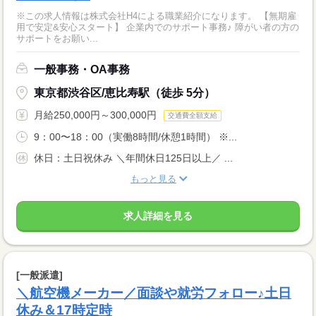
※この求人情報は株式会社H4による職業紹介になります。 【無期雇
用で安定&安心スタート】 企業内でのサポート事務♪ 障がい者の方の
サポートをお願い...
一般事務・OA事務
東京都渋谷区/恵比寿駅（徒歩 5分）
月給250,000円～300,000円
交通費全額支給
9：00〜18：00（実働8時間/休憩1時間） ※...
休日：土日祝休み ＼年間休日125日以上／ ...
もっと見る
求人詳細を見る
[一般派遣]
＼航空機メーカー／面談や就労フォロー♪土日
休み＆17時定時