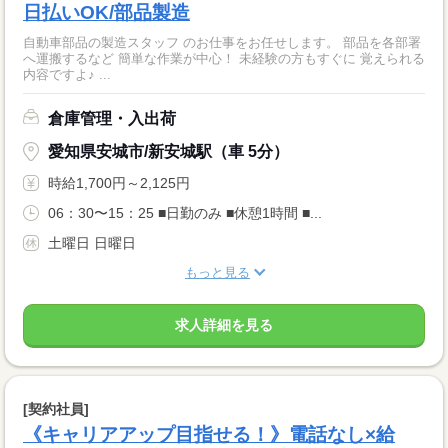
日払いOK/部品製造
自動車部品の製造スタッフ のお仕事をお任せします。 部品を各部署
へ運搬するなど 簡単な作業が中心！ 未経験の方もすぐに 覚えられる
内容ですよ♪ ...
倉庫管理・入出荷
愛知県安城市/新安城駅（車 5分）
時給1,700円～2,125円
06：30〜15：25 ■日勤のみ ■休憩1時間 ■...
土曜日 日曜日
もっと見る
求人詳細を見る
[契約社員]
《キャリアアップ目指せる！》電話なし×給