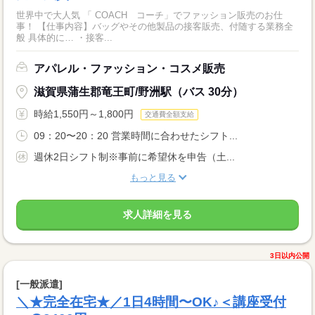
世界中で大人気 「 COACH コーチ」でファッション販売のお仕
事！ 【仕事内容】バッグやその他製品の接客販売、付随する業務全
般 具体的に… ・接客...
アパレル・ファッション・コスメ販売
滋賀県蒲生郡竜王町/野洲駅（バス 30分）
時給1,550円～1,800円
交通費全額支給
09：20〜20：20 営業時間に合わせたシフト...
週休2日シフト制※事前に希望休を申告（土...
もっと見る
求人詳細を見る
3日以内公開
[一般派遣]
＼★完全在宅★／1日4時間〜OK♪＜講座受付