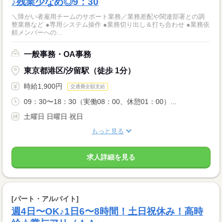
♪残業少なめ◎9：30
＼障がい者雇用チームのサポート業務／業務差配や関連部署との調
整業務など ●専用システム操作 ●業務切り出し＆打ち合わせ ●業務依
頼メンバーへの...
一般事務・OA事務
東京都港区/汐留駅（徒歩 1分）
時給1,900円
交通費全額支給
09：30〜18：30（実働08：00、休憩01：00）...
土曜日 日曜日 祝日
もっと見る
求人詳細を見る
[パート・アルバイト]
週4日〜OK♪1日6〜8時間！土日祝休み！高時