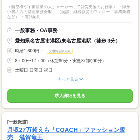
＜航空機や宇宙産業の大手メーカーにて就労支援のお仕事＞ ・障が
い者の方の管理業務全般 （面談、継続就労のフォロー、事務業務
など） ・電話応対...
一般事務・OA事務
愛知県名古屋市港区/東名古屋港駅（徒歩 3分）
時給1,600円～
交通費全額支給
8：00〜17：00（休憩60分・実働8時間00分）...
土曜日 日曜日 祝日
もっと見る
求人詳細を見る
[一般派遣]
月収27万超えも「COACH」ファッション販
売 滋賀竜王