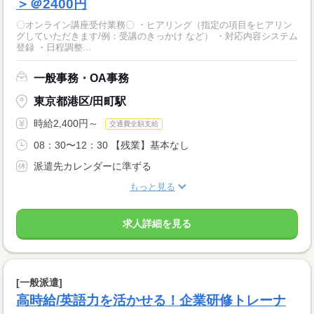
＞＠2400円
〇オンライン講座受付業務〇 ・ヒアリング（指定の項目をヒアリン
グしていただきます/例：受講のきっかけ など） ・対応内容システム
登録 ・日程調整...
一般事務・OA事務
東京都港区/田町駅
時給2,400円～
交通費全額支給
08：30〜12：30 【残業】基本なし
派遣先カレンダーに準ずる
もっと見る
求人詳細を見る
[一般派遣]
高時給/英語力を活かせる！企業研修トレーナ