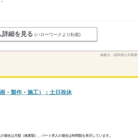
す。
人詳細を見る
(ハローワークより転載)
掲載元：
福岡南公共職業
画・製作・施工）：土日祝休
ルタイム求人の場合は月額（換算額）、パート求人の場合は時間額を表示しています。