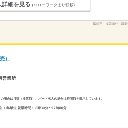
人詳細を見る
(ハローワークより転載)
掲載元：
福岡南公共職業
売）
南営業所
ルタイム求人の場合は月額（換算額）、パート求人の場合は時間額を表示しています。
１年単位 就業時間１ 8時30分〜17時00分