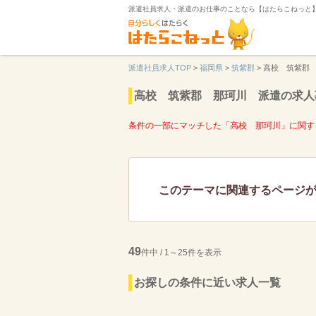
派遣社員求人・派遣のお仕事のことなら【はたらこねっと
派遣社員求人TOP
>
福岡県
>
筑紫郡
>
高校 筑紫郡
高校 筑紫郡 那珂川 派遣の求人
条件の一部にマッチした「高校 那珂川」に関す
このテーマに関連するページ
49
件中 / 1～25件を表示
お探しの条件に近い求人一覧