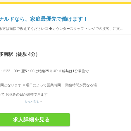
ドナルドなら、家庭最優先で働けます！
方は面接で教えてください◎ ◆カウンタースタッフ ・レジでの接客、注文...
多南駅（徒歩 4分）
※22：00〜翌5：00は時給25％UP ※給与は1分単位で...
業時間となります ※曜日によって営業時間 勤務時間が異なる場...
て お休みの日が調整できます
もっと見る
求人詳細を見る