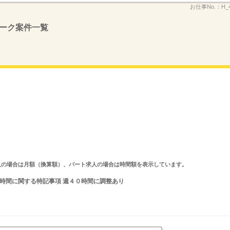
お仕事No.：
H_
ーク案件一覧
ルタイム求人の場合は月額（換算額）、パート求人の場合は時間額を表示しています。
就業時間に関する特記事項 週４０時間に調整あり