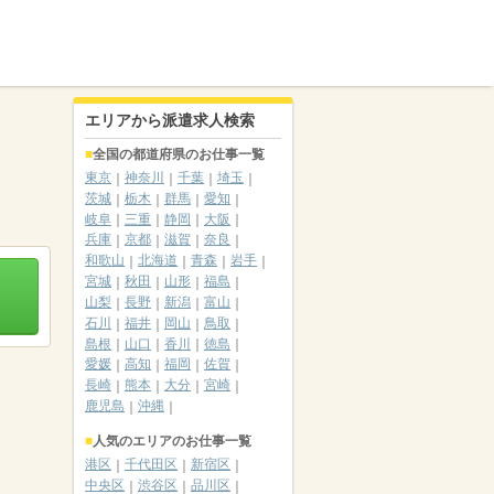
エリアから派遣求人検索
全国の都道府県のお仕事一覧
東京
神奈川
千葉
埼玉
茨城
栃木
群馬
愛知
岐阜
三重
静岡
大阪
兵庫
京都
滋賀
奈良
和歌山
北海道
青森
岩手
宮城
秋田
山形
福島
山梨
長野
新潟
富山
石川
福井
岡山
鳥取
島根
山口
香川
徳島
愛媛
高知
福岡
佐賀
長崎
熊本
大分
宮崎
鹿児島
沖縄
人気のエリアのお仕事一覧
港区
千代田区
新宿区
中央区
渋谷区
品川区