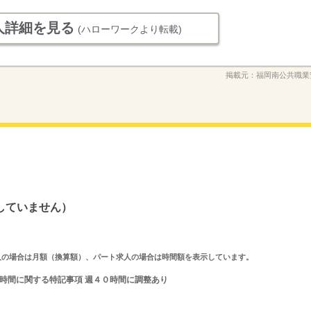
人詳細を見る
(ハローワークより転載)
掲載元：
福岡南公共職業
していません）
ルタイム求人の場合は月額（換算額）、パート求人の場合は時間額を表示しています。
就業時間に関する特記事項 週４０時間に調整あり