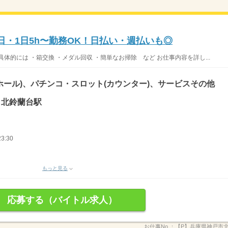
日・1日5h〜勤務OK！日払い・週払いも◎
体的には ・箱交換 ・メダル回収 ・簡単なお掃除 など お仕事内容を詳し...
ホール)、パチンコ・スロット(カウンター)、サービスその他
/ 北鈴蘭台駅
3:30
もっと見る
応募する（バイトル求人）
お仕事No.：
【P】兵庫県神戸市