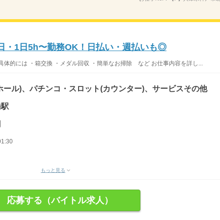
日・1日5h〜勤務OK！日払い・週払いも◎
体的には ・箱交換 ・メダル回収 ・簡単なお掃除 など お仕事内容を詳し...
ホール)、パチンコ・スロット(カウンター)、サービスその他
橋駅
円
1:30
もっと見る
応募する（バイトル求人）