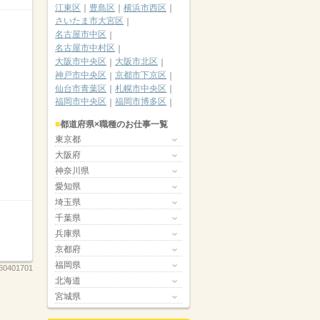
江東区
豊島区
横浜市西区
さいたま市大宮区
名古屋市中区
名古屋市中村区
大阪市中央区
大阪市北区
神戸市中央区
京都市下京区
仙台市青葉区
札幌市中央区
福岡市中央区
福岡市博多区
都道府県×職種のお仕事一覧
東京都
大阪府
神奈川県
愛知県
埼玉県
千葉県
兵庫県
京都府
福岡県
60401701
北海道
宮城県