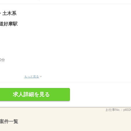
・土木系
道好摩駅
0分
もっと見る
求人詳細を見る
お仕事No.：
p602
案件一覧