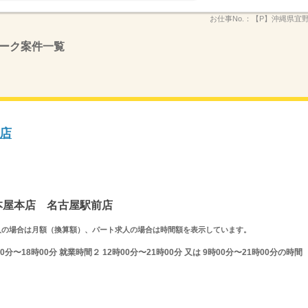
お仕事No.：
【P】沖縄県宜
ーク案件一覧
店
山本屋本店 名古屋駅前店
ルタイム求人の場合は月額（換算額）、パート求人の場合は時間額を表示しています。
分〜18時00分 就業時間２ 12時00分〜21時00分 又は 9時00分〜21時00分の時間