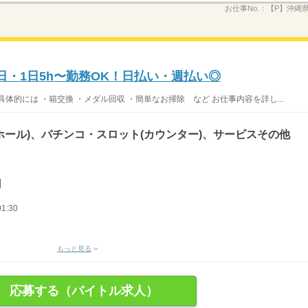
お仕事No.：
【P】沖縄
日・1日5h〜勤務OK！日払い・週払い◎
体的には ・箱交換 ・メダル回収 ・簡単なお掃除 など お仕事内容を詳し...
ホール)、パチンコ・スロット(カウンター)、サービスその他
円
1:30
もっと見る
応募する（バイトル求人）