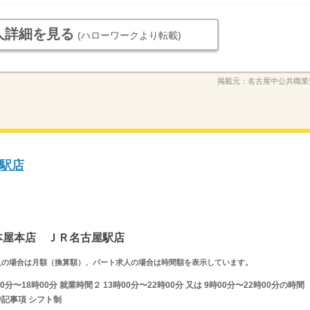
人詳細を見る
(ハローワークより転載)
掲載元：
名古屋中公共職業
駅店
山本屋本店 ＪＲ名古屋駅店
ルタイム求人の場合は月額（換算額）、パート求人の場合は時間額を表示しています。
分〜18時00分 就業時間２ 13時00分〜22時00分 又は 9時00分〜22時00分の時間
特記事項 シフト制