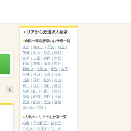
エリアから派遣求人検索
全国の都道府県のお仕事一覧
東京
神奈川
千葉
埼玉
茨城
栃木
群馬
愛知
岐阜
三重
静岡
大阪
兵庫
京都
滋賀
奈良
和歌山
北海道
青森
岩手
宮城
秋田
山形
福島
山梨
長野
新潟
富山
石川
福井
岡山
鳥取
1
島根
山口
香川
徳島
愛媛
高知
福岡
佐賀
長崎
熊本
大分
宮崎
鹿児島
沖縄
人気のエリアのお仕事一覧
港区
千代田区
新宿区
中央区
渋谷区
品川区