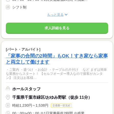
シフト制
もっと見る
求人詳細を見る
[パート・アルバイト]
「家事の合間の2時間」もOK！すき家なら家事
と両立して働けます
・ご案内 ・盛つけ ・お会計 ・テーブルの片付け など まずは簡単
な業務からスタート！ 【セルフオーダー導入なので接客がカンタ
ン】 注文はお客様...
ホールスタッフ
千葉県千葉市緑区/おゆみ野駅（徒歩 11分）
時給1,230円～1,538円
交通費一部支給
00：00〜00：00 ※1日実働最低2時間 ※残業...