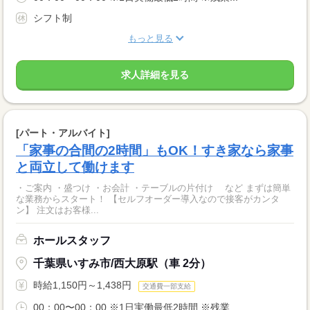
シフト制
もっと見る
求人詳細を見る
[パート・アルバイト]
「家事の合間の2時間」もOK！すき家なら家事
と両立して働けます
・ご案内 ・盛つけ ・お会計 ・テーブルの片付け など まずは簡単
な業務からスタート！ 【セルフオーダー導入なので接客がカンタ
ン】 注文はお客様...
ホールスタッフ
千葉県いすみ市/西大原駅（車 2分）
時給1,150円～1,438円
交通費一部支給
00：00〜00：00 ※1日実働最低2時間 ※残業...