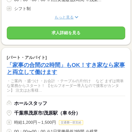
シフト制
もっと見る
求人詳細を見る
[パート・アルバイト]
「家事の合間の2時間」もOK！すき家なら家事
と両立して働けます
・ご案内 ・盛つけ ・お会計 ・テーブルの片付け など まずは簡単
な業務からスタート！ 【セルフオーダー導入なので接客がカンタ
ン】 注文はお客様...
ホールスタッフ
千葉県茂原市/茂原駅（車 6分）
時給1,200円～1,500円
交通費一部支給
00：00〜00：00 ※1日実働最低2時間 ※残業...