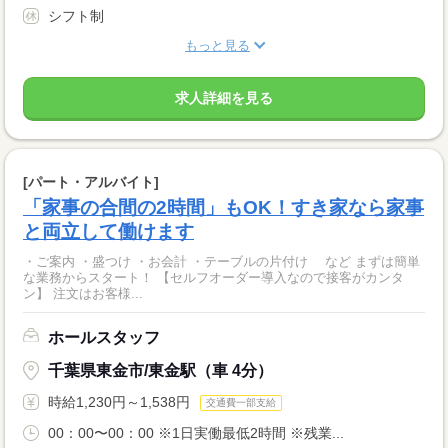
シフト制
もっと見る
求人詳細を見る
[パート・アルバイト]
「家事の合間の2時間」もOK！すき家なら家事
と両立して働けます
・ご案内 ・盛つけ ・お会計 ・テーブルの片付け など まずは簡単
な業務からスタート！ 【セルフオーダー導入なので接客がカンタ
ン】 注文はお客様...
ホールスタッフ
千葉県東金市/東金駅（車 4分）
時給1,230円～1,538円
交通費一部支給
00：00〜00：00 ※1日実働最低2時間 ※残業...