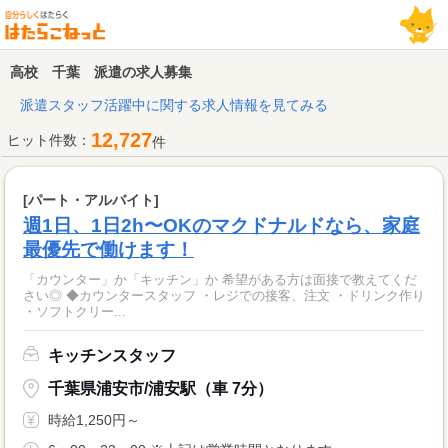
高校 千葉 派遣の求人募集
派遣スタッフ活躍中に関する求人情報を見てみる
12,727
ヒット件数：
件
[パート・アルバイト]
週1日、1日2h〜OKのマクドナルドなら、家庭
最優先で働けます！
「カウンター」か「キッチン」か 希望がある方は面接で教えてくだ
さい◎ ◆カウンタースタッフ ・レジでの接客、注文 ・ドリンク作り
・ソフトクリー...
キッチンスタッフ
千葉県浦安市/浦安駅（車 7分）
時給1,250円～