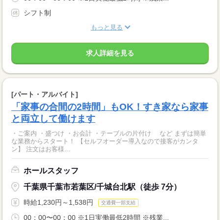
シフト制
もっと見る
求人詳細を見る
[パート・アルバイト]
「家事の合間の2時間」もOK！すき家なら家事
と両立して働けます
・ご案内 ・盛つけ ・お会計 ・テーブルの片付け など まずは簡単
な業務からスタート！ 【セルフオーダー導入なので接客がカンタ
ン】 注文はお客様...
ホールスタッフ
千葉県千葉市若葉区/千城台北駅（徒歩 7分）
時給1,230円～1,538円
交通費一部支給
00：00〜00：00 ※1日実働最低2時間 ※残業...