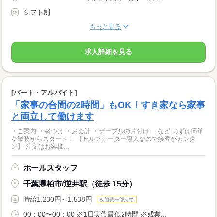
シフト制
もっと見る
求人詳細を見る
[パート・アルバイト]
「家事の合間の2時間」もOK！すき家なら家事
と両立して働けます
・ご案内 ・盛つけ ・お会計 ・テーブルの片付け など まずは簡単
な業務からスタート！ 【セルフオーダー導入なので接客がカンタ
ン】 注文はお客様...
ホールスタッフ
千葉県柏市/逆井駅（徒歩 15分）
時給1,230円～1,538円
交通費一部支給
00：00〜00：00 ※1日実働最低2時間 ※残業...