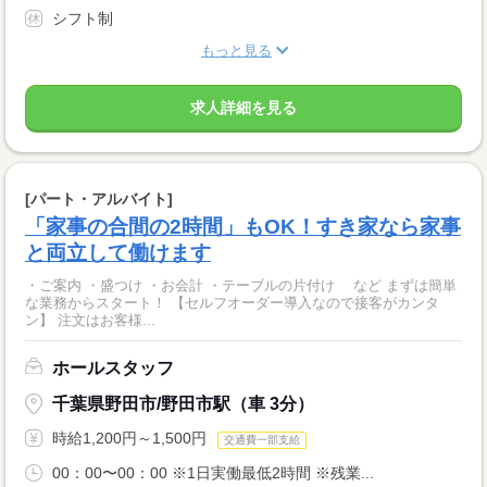
シフト制
もっと見る
求人詳細を見る
[パート・アルバイト]
「家事の合間の2時間」もOK！すき家なら家事
と両立して働けます
・ご案内 ・盛つけ ・お会計 ・テーブルの片付け など まずは簡単
な業務からスタート！ 【セルフオーダー導入なので接客がカンタ
ン】 注文はお客様...
ホールスタッフ
千葉県野田市/野田市駅（車 3分）
時給1,200円～1,500円
交通費一部支給
00：00〜00：00 ※1日実働最低2時間 ※残業...