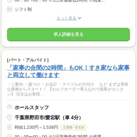
シフト制
もっと見る
求人詳細を見る
[パート・アルバイト]
「家事の合間の2時間」もOK！すき家なら家事
と両立して働けます
・ご案内 ・盛つけ ・お会計 ・テーブルの片付け など まずは簡単
な業務からスタート！ 【セルフオーダー導入なので接客がカンタ
ン】 注文はお客様...
ホールスタッフ
千葉県野田市/愛宕駅（車 4分）
時給1,230円～1,538円
交通費一部支給
00：00〜00：00 ※1日実働最低2時間 ※残業...