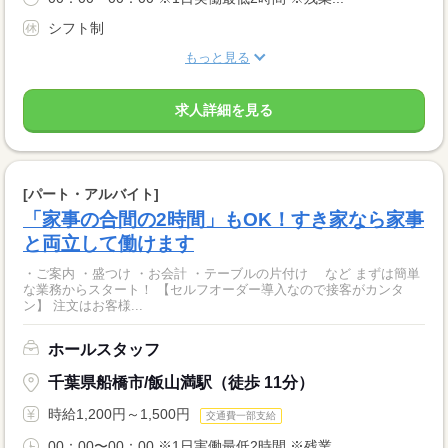
シフト制
もっと見る
求人詳細を見る
[パート・アルバイト]
「家事の合間の2時間」もOK！すき家なら家事
と両立して働けます
・ご案内 ・盛つけ ・お会計 ・テーブルの片付け など まずは簡単
な業務からスタート！ 【セルフオーダー導入なので接客がカンタ
ン】 注文はお客様...
ホールスタッフ
千葉県船橋市/飯山満駅（徒歩 11分）
時給1,200円～1,500円
交通費一部支給
00：00〜00：00 ※1日実働最低2時間 ※残業...