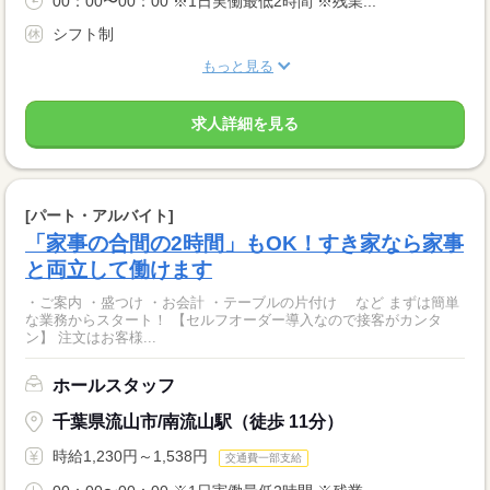
00：00〜00：00 ※1日実働最低2時間 ※残業...
シフト制
もっと見る
求人詳細を見る
[パート・アルバイト]
「家事の合間の2時間」もOK！すき家なら家事
と両立して働けます
・ご案内 ・盛つけ ・お会計 ・テーブルの片付け など まずは簡単
な業務からスタート！ 【セルフオーダー導入なので接客がカンタ
ン】 注文はお客様...
ホールスタッフ
千葉県流山市/南流山駅（徒歩 11分）
時給1,230円～1,538円
交通費一部支給