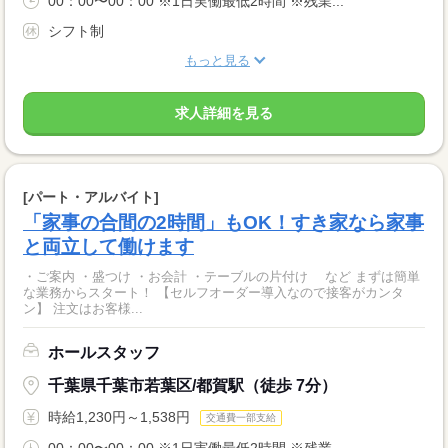
00：00〜00：00 ※1日実働最低2時間 ※残業...
シフト制
もっと見る
求人詳細を見る
[パート・アルバイト]
「家事の合間の2時間」もOK！すき家なら家事
と両立して働けます
・ご案内 ・盛つけ ・お会計 ・テーブルの片付け など まずは簡単
な業務からスタート！ 【セルフオーダー導入なので接客がカンタ
ン】 注文はお客様...
ホールスタッフ
千葉県千葉市若葉区/都賀駅（徒歩 7分）
時給1,230円～1,538円
交通費一部支給
00：00〜00：00 ※1日実働最低2時間 ※残業...