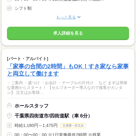
シフト制
もっと見る
求人詳細を見る
[パート・アルバイト]
「家事の合間の2時間」もOK！すき家なら家事
と両立して働けます
・ご案内 ・盛つけ ・お会計 ・テーブルの片付け など まずは簡単
な業務からスタート！ 【セルフオーダー導入なので接客がカンタ
ン】 注文はお客様...
ホールスタッフ
千葉県四街道市/四街道駅（車 6分）
時給1,180円～1,475円
交通費一部支給
00：00〜00：00 ※1日実働最低2時間 ※残業...