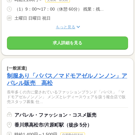
（1）9：00〜17：00（休憩 60分） 残業：残...
土曜日 日曜日 祝日
もっと見る
求人詳細を見る
[一般派遣]
制服あり「パパス／マドモアゼルノンノン」ア
パレル販売 高松
長年多くの方に愛されているファッションブランド「パパス」「マ
ドモアゼルノンノン」 メンズとレディースウェアを扱う複合店で販
売スタッフ募集 仕...
アパレル・ファッション・コスメ販売
香川県高松市/片原町駅（徒歩 5分）
時給1,400円～1,500円
交通費全額支給