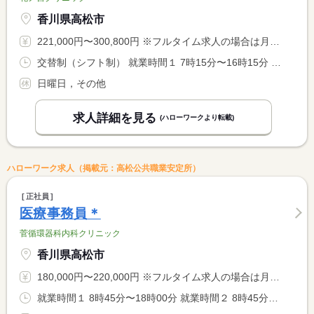
香川県高松市
221,000円〜300,800円 ※フルタイム求人の場合は月額（換算額）、パート求人の場合は時間額を表示しています。
交替制（シフト制） 就業時間１ 7時15分〜16時15分 就業時間２ 8時00分〜17時00分 就業時間３ 9時00分〜18時00分 就業時間に関する特記事項 （４）９：００〜１３：００ <BR> （５）８：３０〜１２：３０ <BR> （６）１２：００〜２１：００（月・水・金） <BR> （４）（５）木・土
日曜日，その他
求人詳細を見る
(ハローワークより転載)
ハローワーク求人（掲載元：高松公共職業安定所）
正社員
医療事務員＊
菅循環器科内科クリニック
香川県高松市
180,000円〜220,000円 ※フルタイム求人の場合は月額（換算額）、パート求人の場合は時間額を表示しています。
就業時間１ 8時45分〜18時00分 就業時間２ 8時45分〜12時30分 就業時間３ 8時45分〜16時00分 就業時間に関する特記事項 （１）月、火、水、金 <BR> （２）木 （休憩なし） <BR> （３）土