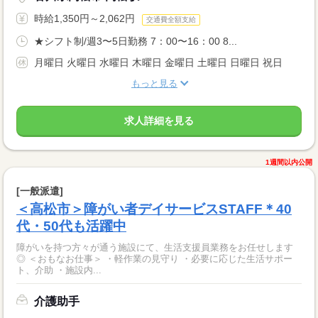
時給1,350円～2,062円
交通費全額支給
★シフト制/週3〜5日勤務 7：00〜16：00 8...
月曜日 火曜日 水曜日 木曜日 金曜日 土曜日 日曜日 祝日
もっと見る
求人詳細を見る
1週間以内公開
[一般派遣]
＜高松市＞障がい者デイサービスSTAFF＊40
代・50代も活躍中
障がいを持つ方々が通う施設にて、生活支援員業務をお任せします
◎ ＜おもなお仕事＞ ・軽作業の見守り ・必要に応じた生活サポー
ト、介助 ・施設内...
介護助手