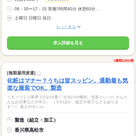
08：30〜17：15 実働7時間45分 休憩60分 ...
土曜日 日曜日 祝日
もっと見る
求人詳細を見る
1週間以内公開
[無期雇用派遣]
?
化粧はマナー？うちは皆スッピン。通勤着も気
楽な服装でOK。製造
＼モノづくり業界でのお仕事／ 仕分けや梱包、包装といった かんた
んなお仕事などが中心。 （そのほか、組立や加工などもありま
す！） 覚えやすいル...
製造（組立・加工）
香川県高松市