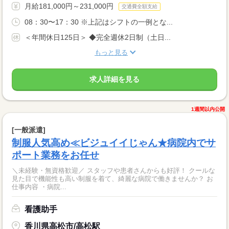
月給181,000円～231,000円
交通費全額支給
08：30〜17：30 ※上記はシフトの一例とな...
＜年間休日125日＞ ◆完全週休2日制（土日...
もっと見る
求人詳細を見る
1週間以内公開
[一般派遣]
制服人気高め≪ビジュイイじゃん★病院内でサ
ポート業務をお任せ
＼未経験・無資格歓迎／ スタッフや患者さんからも好評！ クールな
見た目で機能性も高い制服を着て、綺麗な病院で働きませんか？ お
仕事内容 ・病院...
看護助手
香川県高松市/高松駅