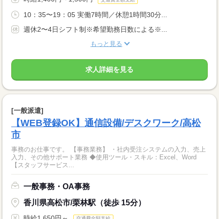
10：35〜19：05 実働7時間／休憩1時間30分...
週休2〜4日シフト制※希望勤務日数による※...
もっと見る
求人詳細を見る
[一般派遣]
【WEB登録OK】通信設備/デスクワーク/高松
市
事務のお仕事です。 【事務業務】 ・社内受注システムの入力、売上
入力、その他サポート業務 ◆使用ツール・スキル：Excel、Word
【スタッフサービス...
一般事務・OA事務
香川県高松市/栗林駅（徒歩 15分）
時給1,650円～
交通費全額支給