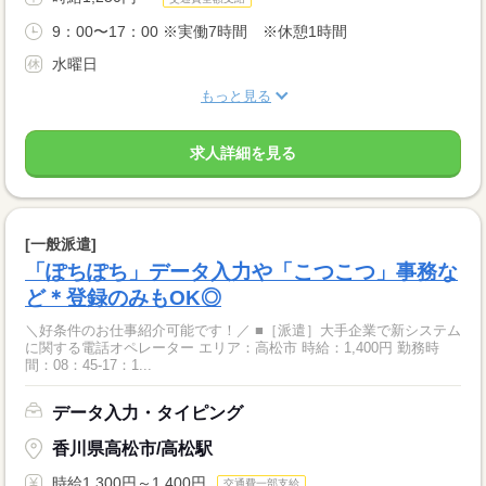
9：00〜17：00 ※実働7時間 ※休憩1時間
水曜日
もっと見る
求人詳細を見る
[一般派遣]
「ぽちぽち」データ入力や「こつこつ」事務な
ど＊登録のみもOK◎
＼好条件のお仕事紹介可能です！／ ■［派遣］大手企業で新システム
に関する電話オペレーター エリア：高松市 時給：1,400円 勤務時
間：08：45-17：1...
データ入力・タイピング
香川県高松市/高松駅
時給1,300円～1,400円
交通費一部支給