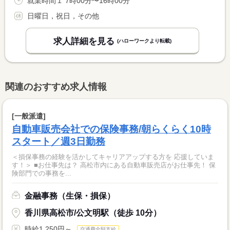
就業時間１ 7時00分〜16時00分
日曜日，祝日，その他
求人詳細を見る
(ハローワークより転載)
関連のおすすめ求人情報
[一般派遣]
自動車販売会社での保険事務/朝らくらく10時
スタート／週3日勤務
＜損保事務の経験を活かしてキャリアアップする方を 応援していま
す！＞ ■お仕事先は？ 高松市内にある自動車販売店がお仕事先！ 保
険部門での事務を...
金融事務（生保・損保）
香川県高松市/公文明駅（徒歩 10分）
時給1,250円～
交通費全額支給