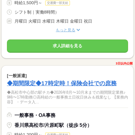
時給1,500円～
交通費一部支給
シフト制｜実働8時間）
月曜日 火曜日 水曜日 木曜日 金曜日 祝日
もっと見る
求人詳細を見る
3日以内公開
[一般派遣]
◆期間限定◆17時定時！保険会社での庶務
◆高松市中心部の駅チカ◆2026年8月〜10月末までの期間限定業務♪
9時〜17時勤務◎高時給の一般事務土日祝日休み＆残業なし 【業務内
容】 ・データ入...
一般事務・OA事務
香川県高松市/片原町駅（徒歩 5分）
時給1,200円～
交通費一部支給