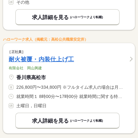
その他
求人詳細を見る
(ハローワークより転載)
ハローワーク求人（掲載元：高松公共職業安定所）
正社員
耐火被覆・内装仕上げ工
有限会社 岡山興建
香川県高松市
226,800円〜334,800円 ※フルタイム求人の場合は月額（換算額）、パート求人の場合は時間額を表示しています。
就業時間１ 8時00分〜17時00分 就業時間に関する特記事項 ・現場仕事開始から終了まで <BR> ・残業は基本ありませんが、現場により月２０ｈ程度となる場合も <BR> あります。
土曜日，日曜日
求人詳細を見る
(ハローワークより転載)