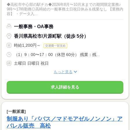
◆高松市中心部の駅チカ◆2026年8月〜10月末までの期間限定業務♪
9時〜17時勤務◎高時給の一般事務土日祝日休み＆残業なし 【業務内
容】 ・データ入...
一般事務・OA事務
香川県高松市/片原町駅（徒歩 5分）
時給1,200円～
交通費一部支給
（1）9：00〜17：00（休憩 60分） 残業：残...
土曜日 日曜日 祝日
もっと見る
求人詳細を見る
[一般派遣]
制服あり「パパス／マドモアゼルノンノン」ア
パレル販売 高松