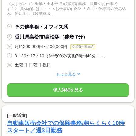
《大手ゼネコン企業の土木部で見積積算業務 長期のお仕事で
す！》 具体的には・・・ <お仕事の内容> ＊図面・仕様書の読み込
み、拾い出し（数量算出...
その他事務・オフィス系
香川県高松市/高松駅（徒歩 7分）
月給300,000円～400,000円
交通費全額支給
8：30〜17：10（休憩60分/実働7時間40分） ...
土曜日 日曜日 祝日
もっと見る
求人詳細を見る
[一般派遣]
自動車販売会社での保険事務/朝らくらく10時
スタート／週3日勤務