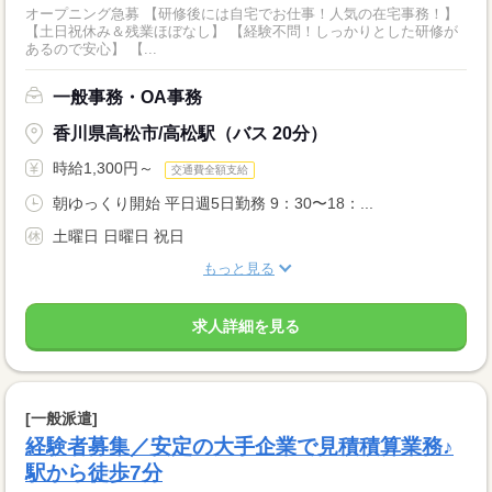
オープニング急募 【研修後には自宅でお仕事！人気の在宅事務！】
【土日祝休み＆残業ほぼなし】 【経験不問！しっかりとした研修が
あるので安心】 【...
一般事務・OA事務
香川県高松市/高松駅（バス 20分）
時給1,300円～
交通費全額支給
朝ゆっくり開始 平日週5日勤務 9：30〜18：...
土曜日 日曜日 祝日
もっと見る
求人詳細を見る
[一般派遣]
経験者募集／安定の大手企業で見積積算業務♪
駅から徒歩7分