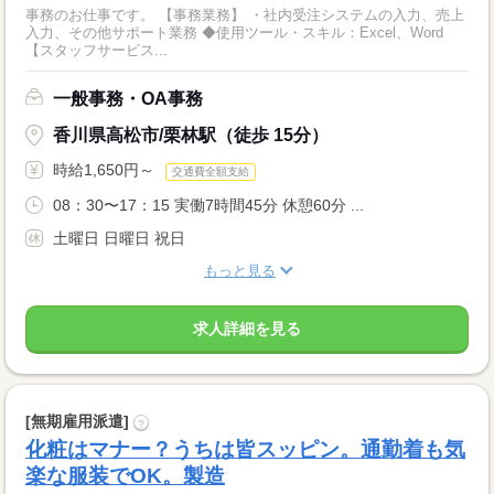
事務のお仕事です。 【事務業務】 ・社内受注システムの入力、売上
入力、その他サポート業務 ◆使用ツール・スキル：Excel、Word
【スタッフサービス...
一般事務・OA事務
香川県高松市/栗林駅（徒歩 15分）
時給1,650円～
交通費全額支給
08：30〜17：15 実働7時間45分 休憩60分 ...
土曜日 日曜日 祝日
もっと見る
求人詳細を見る
[無期雇用派遣]
?
化粧はマナー？うちは皆スッピン。通勤着も気
楽な服装でOK。製造