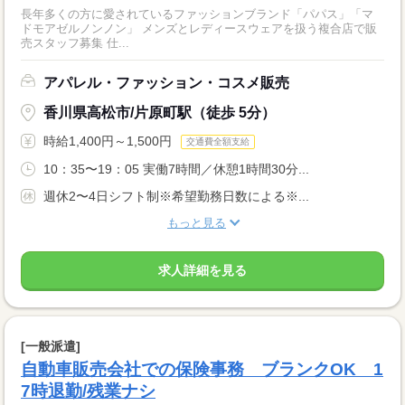
長年多くの方に愛されているファッションブランド「パパス」「マ
ドモアゼルノンノン」 メンズとレディースウェアを扱う複合店で販
売スタッフ募集 仕...
アパレル・ファッション・コスメ販売
香川県高松市/片原町駅（徒歩 5分）
時給1,400円～1,500円
交通費全額支給
10：35〜19：05 実働7時間／休憩1時間30分...
週休2〜4日シフト制※希望勤務日数による※...
もっと見る
求人詳細を見る
[一般派遣]
自動車販売会社での保険事務 ブランクOK 1
7時退勤/残業ナシ