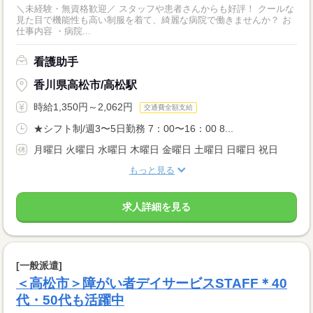
＼未経験・無資格歓迎／ スタッフや患者さんからも好評！ クールな
見た目で機能性も高い制服を着て、綺麗な病院で働きませんか？ お
仕事内容 ・病院...
看護助手
香川県高松市/高松駅
時給1,350円～2,062円
交通費全額支給
★シフト制/週3〜5日勤務 7：00〜16：00 8...
月曜日 火曜日 水曜日 木曜日 金曜日 土曜日 日曜日 祝日
もっと見る
求人詳細を見る
[一般派遣]
＜高松市＞障がい者デイサービスSTAFF＊40
代・50代も活躍中