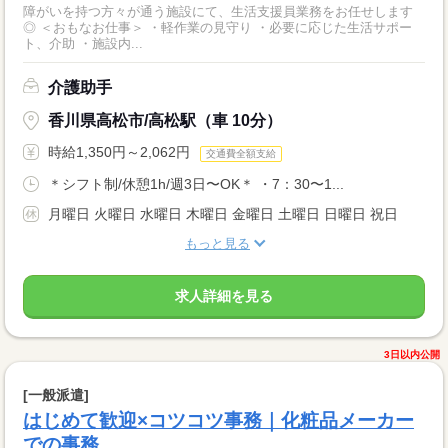
障がいを持つ方々が通う施設にて、生活支援員業務をお任せします
◎ ＜おもなお仕事＞ ・軽作業の見守り ・必要に応じた生活サポー
ト、介助 ・施設内...
介護助手
香川県高松市/高松駅（車 10分）
時給1,350円～2,062円
交通費全額支給
＊シフト制/休憩1h/週3日〜OK＊ ・7：30〜1...
月曜日 火曜日 水曜日 木曜日 金曜日 土曜日 日曜日 祝日
もっと見る
求人詳細を見る
3日以内公開
[一般派遣]
はじめて歓迎×コツコツ事務｜化粧品メーカー
での事務