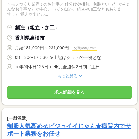
＼モノづくり業界でのお仕事／ 仕分けや梱包、包装といった かんた
んなお仕事などが中心。 （そのほか、組立や加工などもありま
す！） 覚えやすいル...
製造（組立・加工）
香川県高松市
月給181,000円～231,000円
交通費全額支給
08：30〜17：30 ※上記はシフトの一例とな...
＜年間休日125日＞ ◆完全週休2日制（土日...
もっと見る
求人詳細を見る
[一般派遣]
制服人気高め≪ビジュイイじゃん★病院内でサ
ポート業務をお任せ