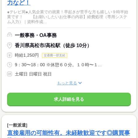
力など！
●テレビ局●人気企業での就業！早起きが苦手な方も嬉しい９時半始
業です！ 【お願いしたいお仕事の内容】経費処理（専用システ
ム入力）｜資料作成...
一般事務・OA事務
香川県高松市/高松駅（徒歩 10分）
時給1,250円
交通費一部支給
9：30〜18：00 ※休憩６０分。１０時〜１...
土曜日 日曜日 祝日
もっと見る
求人詳細を見る
[一般派遣]
直接雇用の可能性有。未経験歓迎です◎購買事