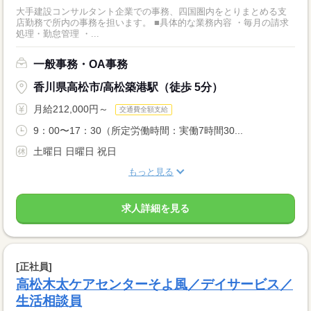
大手建設コンサルタント企業での事務、四国圏内をとりまとめる支
店勤務で所内の事務を担います。 ■具体的な業務内容 ・毎月の請求
処理・勤怠管理 ・...
一般事務・OA事務
香川県高松市/高松築港駅（徒歩 5分）
月給212,000円～
交通費全額支給
9：00〜17：30（所定労働時間：実働7時間30...
土曜日 日曜日 祝日
もっと見る
求人詳細を見る
[正社員]
高松木太ケアセンターそよ風／デイサービス／
生活相談員