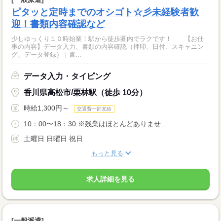
ピタッと定時までのオシゴト☆彡未経験者歓
迎！書類内容確認など
少しゆっくり１０時始業！駅から徒歩圏内でラクです！ 【お仕
事の内容】データ入力、書類の内容確認（押印、日付、スキャニン
グ、データ登録）｜書...
データ入力・タイピング
香川県高松市/栗林駅（徒歩 10分）
時給1,300円～
交通費一部支給
10：00〜18：30 ※残業はほとんどありませ...
土曜日 日曜日 祝日
もっと見る
求人詳細を見る
[一般派遣]