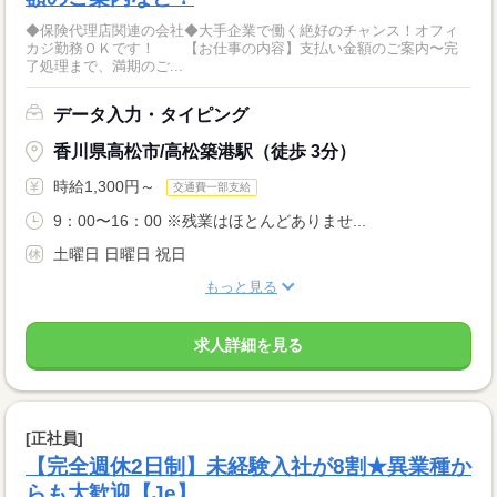
◆保険代理店関連の会社◆大手企業で働く絶好のチャンス！オフィ
カジ勤務ＯＫです！ 【お仕事の内容】支払い金額のご案内〜完
了処理まで、満期のご...
データ入力・タイピング
香川県高松市/高松築港駅（徒歩 3分）
時給1,300円～
交通費一部支給
9：00〜16：00 ※残業はほとんどありませ...
土曜日 日曜日 祝日
もっと見る
求人詳細を見る
[正社員]
【完全週休2日制】未経験入社が8割★異業種か
らも大歓迎【Je】