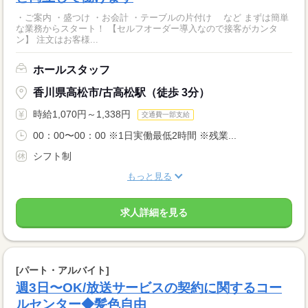
・ご案内 ・盛つけ ・お会計 ・テーブルの片付け など まずは簡単
な業務からスタート！ 【セルフオーダー導入なので接客がカンタ
ン】 注文はお客様...
ホールスタッフ
香川県高松市/古高松駅（徒歩 3分）
時給1,070円～1,338円
交通費一部支給
00：00〜00：00 ※1日実働最低2時間 ※残業...
シフト制
もっと見る
求人詳細を見る
[パート・アルバイト]
週3日〜OK/放送サービスの契約に関するコー
ルセンター◆髪色自由