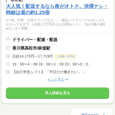
大人気！配送するなら夜がオトク。渋滞ナシ・
時給は昼の約1.25倍
2〜4t、中型・大型トラックなど…。 幅広いドライバーのオシゴト、
そろってます◎ （全国に3万件以上お仕事あり！） 【お仕事の例】
●センター間配...
ドライバー・配達・配送
香川県高松市/林道駅
日給14,175円～17,719円
交通費一部支給
19：00〜4：00 18：00〜1：00 23：30〜3：3...
【自己申告シフト】 「平日だけ働きたい」 ...
もっと見る
求人詳細を見る
次のページへ