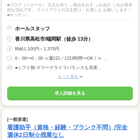
■フロア（＝ホール） 注文を伺う →商品を出す →お会計 これが基本
的な流れです。 テイクアウトの注文受け・お渡しも お願いします！
■キッチン ...
ホールスタッフ
香川県高松市/端岡駅（徒歩 13分）
時給1,100円～1,375円
0：00〜0：00 ≪週2日／1日3時間〜OK！≫ ...
●シフト制 ※ワークライフバランスも充実...
もっと見る
求人詳細を見る
[一般派遣]
看護助手（資格・経験・ブランク不問）/完全
週休2日制☆残業なし