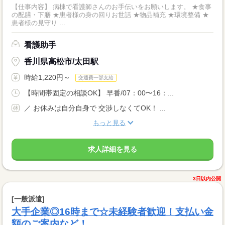
【仕事内容】 病棟で看護師さんのお手伝いをお願いします。 ★食事
の配膳・下膳 ★患者様の身の回りお世話 ★物品補充 ★環境整備 ★
患者様の見守り ...
看護助手
香川県高松市/太田駅
時給1,220円～
交通費一部支給
【時間帯固定の相談OK】 早番/07：00〜16：...
／ お休みは自分自身で 交渉しなくてOK！ ...
もっと見る
求人詳細を見る
3日以内公開
[一般派遣]
大手企業◎16時まで☆未経験者歓迎！支払い金
額のご案内など！