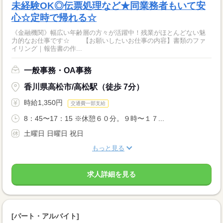
未経験OK◎伝票処理など★同業務者もいて安
心☆定時で帰れる☆
《金融機関》幅広い年齢層の方々が活躍中！残業がほとんどない魅
力的なお仕事です☆ 【お願いしたいお仕事の内容】書類のファ
イリング｜報告書の作...
一般事務・OA事務
香川県高松市/高松駅（徒歩 7分）
時給1,350円
交通費一部支給
8：45〜17：15 ※休憩６０分。９時〜１７...
土曜日 日曜日 祝日
もっと見る
求人詳細を見る
[パート・アルバイト]