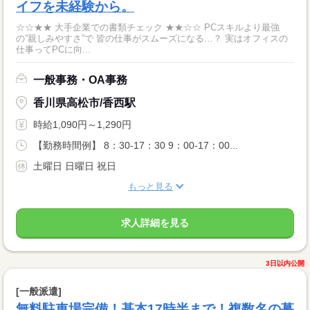
イフを未経験から。
☆☆★★ 大手企業での書類チェック ★★☆☆ PCスキルより最強
の”親しみやすさ”で 皆の仕事がスムーズになる…？ 実はオフィスの
仕事ってPCに向...
一般事務・OA事務
香川県高松市/香西駅
時給1,090円～1,290円
【勤務時間例】 8：30-17：30 9：00-17：00...
土曜日 日曜日 祝日
もっと見る
求人詳細を見る
3日以内公開
[一般派遣]
無料駐車場完備！基本17時半まで！複数名の募