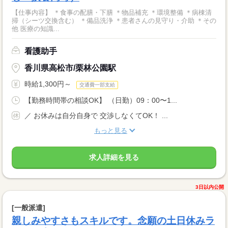
【仕事内容】 ＊食事の配膳・下膳 ＊物品補充 ＊環境整備 ＊病棟清
掃（シーツ交換含む） ＊備品洗浄 ＊患者さんの見守り・介助 ＊その
他 医療の知識...
看護助手
香川県高松市/栗林公園駅
時給1,300円～
交通費一部支給
【勤務時間帯の相談OK】 （日勤）09：00〜1...
／ お休みは自分自身で 交渉しなくてOK！ ...
もっと見る
求人詳細を見る
3日以内公開
[一般派遣]
親しみやすさもスキルです。念願の土日休みラ