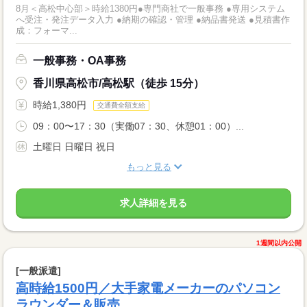
8月＜高松中心部＞時給1380円●専門商社で一般事務 ●専用システム
へ受注・発注データ入力 ●納期の確認・管理 ●納品書発送 ●見積書作
成：フォーマ...
一般事務・OA事務
香川県高松市/高松駅（徒歩 15分）
時給1,380円
交通費全額支給
09：00〜17：30（実働07：30、休憩01：00）...
土曜日 日曜日 祝日
もっと見る
求人詳細を見る
1週間以内公開
[一般派遣]
高時給1500円／大手家電メーカーのパソコン
ラウンダー＆販売