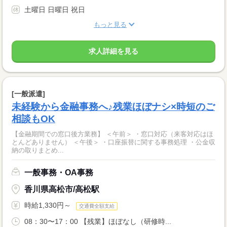
土曜日 日曜日 祝日
もっと見る
求人詳細を見る
[一般派遣]
未経験から金融事務へ♪残業ほぼナシ×時短のご
相談もOK
【金融期間での窓口後方業務】 ＜午前＞ ・窓口対応（来客対応はほ
とんどありません） ＜午後＞ ・口座振替に関する事務処理 ・公金収
納の取りまとめ...
一般事務・OA事務
香川県高松市/高松駅
時給1,330円～
交通費全額支給
08：30〜17：00 【残業】ほぼなし（研修時...