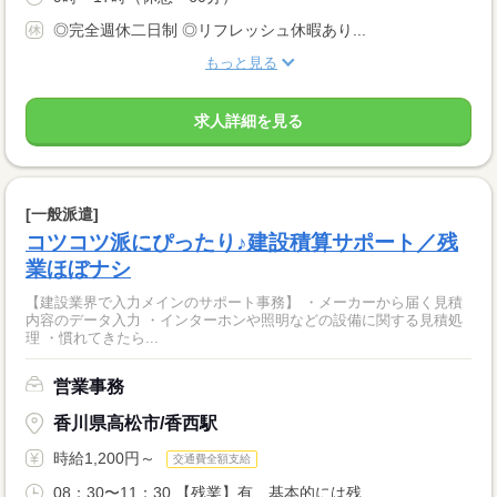
◎完全週休二日制 ◎リフレッシュ休暇あり...
もっと見る
求人詳細を見る
[一般派遣]
コツコツ派にぴったり♪建設積算サポート／残
業ほぼナシ
【建設業界で入力メインのサポート事務】 ・メーカーから届く見積
内容のデータ入力 ・インターホンや照明などの設備に関する見積処
理 ・慣れてきたら...
営業事務
香川県高松市/香西駅
時給1,200円～
交通費全額支給
08：30〜11：30 【残業】有 基本的には残...