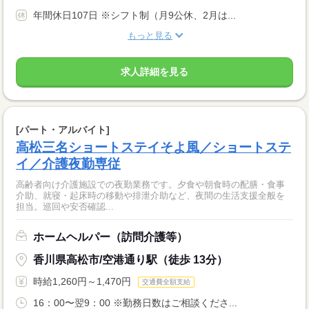
年間休日107日 ※シフト制（月9公休、2月は...
もっと見る
求人詳細を見る
[パート・アルバイト]
高松三名ショートステイそよ風／ショートステ
イ／介護夜勤専従
高齢者向け介護施設での夜勤業務です。夕食や朝食時の配膳・食事
介助、就寝・起床時の移動や排泄介助など、夜間の生活支援全般を
担当。巡回や安否確認...
ホームヘルパー（訪問介護等）
香川県高松市/空港通り駅（徒歩 13分）
時給1,260円～1,470円
交通費全額支給
16：00〜翌9：00 ※勤務日数はご相談くださ...