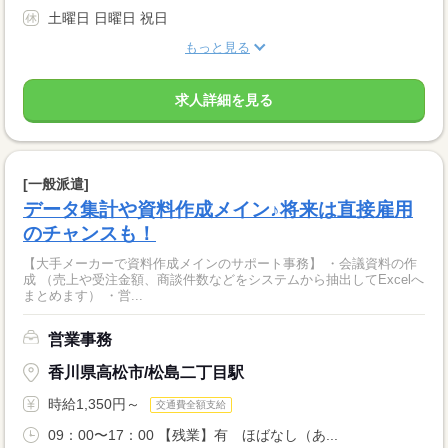
土曜日 日曜日 祝日
もっと見る
求人詳細を見る
[一般派遣]
データ集計や資料作成メイン♪将来は直接雇用
のチャンスも！
【大手メーカーで資料作成メインのサポート事務】 ・会議資料の作
成 （売上や受注金額、商談件数などをシステムから抽出してExcelへ
まとめます） ・営...
営業事務
香川県高松市/松島二丁目駅
時給1,350円～
交通費全額支給
09：00〜17：00 【残業】有 ほばなし（あ...