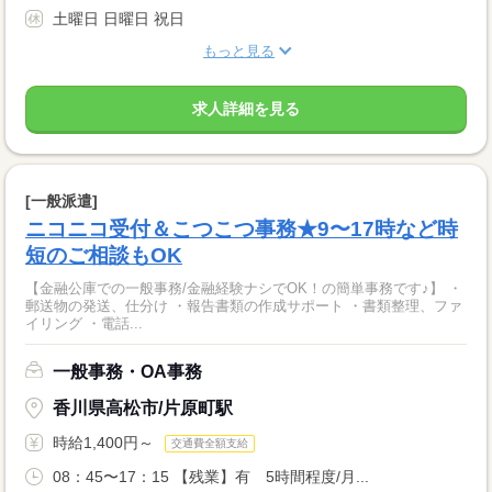
土曜日 日曜日 祝日
もっと見る
求人詳細を見る
[一般派遣]
ニコニコ受付＆こつこつ事務★9〜17時など時
短のご相談もOK
【金融公庫での一般事務/金融経験ナシでOK！の簡単事務です♪】 ・
郵送物の発送、仕分け ・報告書類の作成サポート ・書類整理、ファ
イリング ・電話...
一般事務・OA事務
香川県高松市/片原町駅
時給1,400円～
交通費全額支給
08：45〜17：15 【残業】有 5時間程度/月...