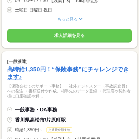
09：00〜17：30 【残業】有 10時間程度/...
土曜日 日曜日 祝日
もっと見る
求人詳細を見る
[一般派遣]
高時給1,350円！“保険事務”にチャレンジでき
ます♪
【保険会社でのサポート事務】 ・社外アジャスター（事故調査員）
への発注 ・書類送付や作成、相手先のデータ登録 ・代理店や契約者
様に口座確認や解...
一般事務・OA事務
香川県高松市/片原町駅
時給1,350円～
交通費全額支給