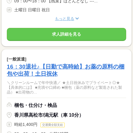
09：00〜18：00 【残業】ほとんどなし ---...
土曜日 日曜日 祝日
もっと見る
求人詳細を見る
[一般派遣]
16：30退社♪【日勤で高時給】お薬の原料の梱
包や出荷！土日祝休
＼クリーンルームで年中快適／ ★土日祝休みでプライベート◎★
【具体的には】 ■充填や口締め ■梱包（薬の原料など製造された製
品） ■出荷物の...
梱包・仕分け・検品
香川県高松市/潟元駅（車 10分）
時給1,400円
交通費全額支給