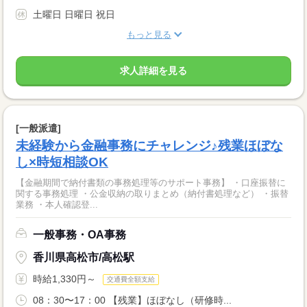
土曜日 日曜日 祝日
もっと見る
求人詳細を見る
[一般派遣]
未経験から金融事務にチャレンジ♪残業ほぼな
し×時短相談OK
【金融期間で納付書類の事務処理等のサポート事務】 ・口座振替に
関する事務処理 ・公金収納の取りまとめ（納付書処理など） ・振替
業務 ・本人確認登...
一般事務・OA事務
香川県高松市/高松駅
時給1,330円～
交通費全額支給
08：30〜17：00 【残業】ほぼなし（研修時...