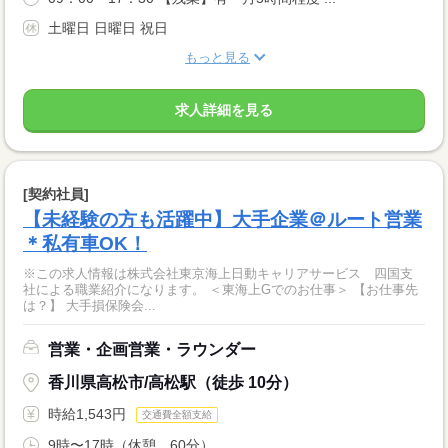
土曜日 日曜日 祝日
もっと見る
求人詳細を見る
[契約社員]
【未経験の方も活躍中】大手企業＠ルート営業
＊私有車OK！
※この求人情報は株式会社東京海上日動キャリアサービス 四国支
社による職業紹介になります。 ＜東海上Gでのお仕事＞ 【お仕事先
は？】 大手損保険会...
営業・企画営業・ラウンダー
香川県高松市/高松駅（徒歩 10分）
時給1,543円
交通費全額支給
9時〜17時（休憩 60分）