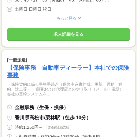
土曜日 日曜日 祝日
もっと見る
求人詳細を見る
[一般派遣]
【保険事務 自動車ディーラー】本社での保険
事務
・保険契約に係る事務手続き（保険申込書作成、更新、異動、解
約、計上等） ・顧客および代理店とのやり取り（メール・電話） ・
会社の基幹システムを...
金融事務（生保・損保）
香川県高松市/栗林駅（徒歩 10分）
時給1,250円～
交通費全額支給
・勤務時間：8時30分〜17時30分（実働８時...