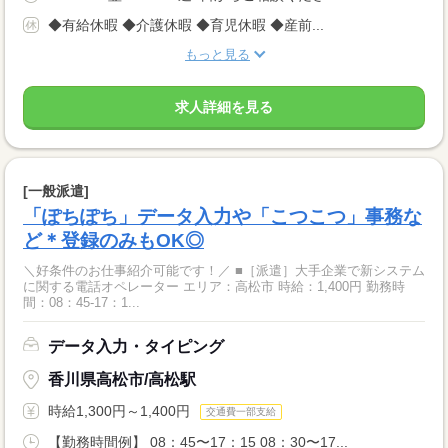
◆有給休暇 ◆介護休暇 ◆育児休暇 ◆産前...
もっと見る
求人詳細を見る
[一般派遣]
「ぽちぽち」データ入力や「こつこつ」事務な
ど＊登録のみもOK◎
＼好条件のお仕事紹介可能です！／ ■［派遣］大手企業で新システム
に関する電話オペレーター エリア：高松市 時給：1,400円 勤務時
間：08：45-17：1...
データ入力・タイピング
香川県高松市/高松駅
時給1,300円～1,400円
交通費一部支給
【勤務時間例】 08：45〜17：15 08：30〜17...