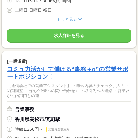
08：00〜16：30 ■休憩1時間
土曜日 日曜日 祝日
もっと見る
求人詳細を見る
[一般派遣]
コミュ力活かして働ける“事務＋α”の営業サポ
ートポジション！
【通信会社での営業アシスタント】 ・申込内容のチェック、入力 ・
納期調整（社内／企業への問い合わせ） ・取引先への連絡 ・営業及
び社内部門との連...
営業事務
香川県高松市/瓦町駅
時給1,250円～
交通費全額支給