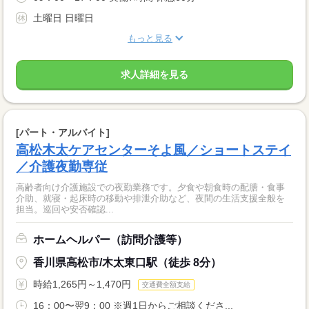
土曜日 日曜日
もっと見る
求人詳細を見る
[パート・アルバイト]
高松木太ケアセンターそよ風／ショートステイ
／介護夜勤専従
高齢者向け介護施設での夜勤業務です。夕食や朝食時の配膳・食事
介助、就寝・起床時の移動や排泄介助など、夜間の生活支援全般を
担当。巡回や安否確認...
ホームヘルパー（訪問介護等）
香川県高松市/木太東口駅（徒歩 8分）
時給1,265円～1,470円
交通費全額支給
16：00〜翌9：00 ※週1日からご相談くださ...