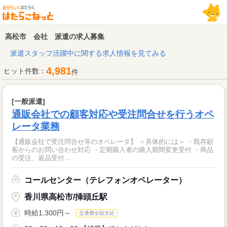
高松市 会社 派遣の求人募集
派遣スタッフ活躍中に関する求人情報を見てみる
4,981
ヒット件数：
件
[一般派遣]
通販会社での顧客対応や受注問合せを行うオペ
レータ業務
【通販会社で受注問合せ等のオペレータ】 ＜具体的には＞ ・既存顧
客からのお問い合わせ対応 ・定期購入者の購入期間変更受付 ・商品
の受注、返品受付...
コールセンター（テレフォンオペレーター）
香川県高松市/挿頭丘駅
時給1,300円～
交通費全額支給