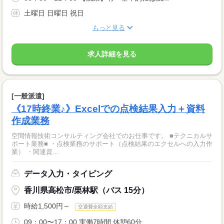
土曜日 日曜日 祝日
もっと見る
求人詳細を見る
[一般派遣]
《17時終業♪》Excelでの点検結果入力＋資料
作成業務
空間情報技術コンサルティング会社でのお仕事です。 ■テクニカルサ
ポート業務■ ・点検業務のサポート（点検結果のエクセルへの入力作
業） ・関連資...
データ入力・タイピング
香川県高松市/栗林駅（バス 15分）
時給1,500円～
交通費全額支給
09：00〜17：00 実働7時間 休憩60分