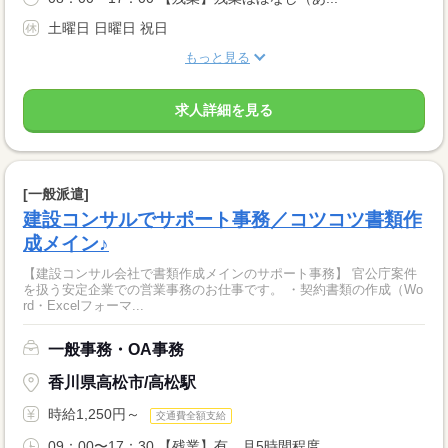
土曜日 日曜日 祝日
もっと見る
求人詳細を見る
[一般派遣]
建設コンサルでサポート事務／コツコツ書類作
成メイン♪
【建設コンサル会社で書類作成メインのサポート事務】 官公庁案件
を扱う安定企業での営業事務のお仕事です。 ・契約書類の作成（Wo
rd・Excelフォーマ...
一般事務・OA事務
香川県高松市/高松駅
時給1,250円～
交通費全額支給
09：00〜17：30 【残業】有 月5時間程度 ...