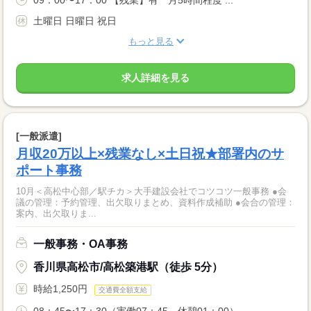
09：00〜17：00 【残業】有 月5時間程度 ...
土曜日 日曜日 祝日
もっと見る
求人詳細を見る
[一般派遣]
月収20万以上×残業なし×土日祝★部署内のサ
ポート事務
10月＜高松中心部／駅チカ＞大手建設会社でコツコツ一般事務 ●会
議の管理：予約管理、出欠取りまとめ、資料作成補助 ●会合の管理：
案内、出欠取りま...
一般事務・OA事務
香川県高松市/高松築港駅（徒歩 5分）
時給1,250円
交通費全額支給
08：45〜17：30（実働07：45、休憩01：00）...