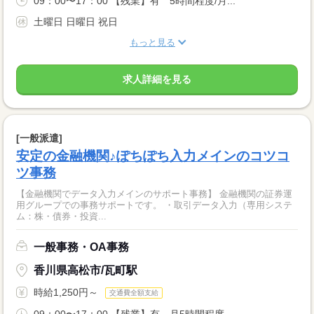
09：00〜17：00 【残業】有 5時間程度/月...
土曜日 日曜日 祝日
もっと見る
求人詳細を見る
[一般派遣]
安定の金融機関♪ぽちぽち入力メインのコツコ
ツ事務
【金融機関でデータ入力メインのサポート事務】 金融機関の証券運
用グループでの事務サポートです。 ・取引データ入力（専用システ
ム：株・債券・投資...
一般事務・OA事務
香川県高松市/瓦町駅
時給1,250円～
交通費全額支給