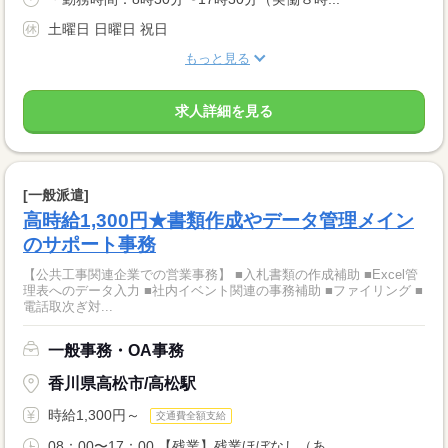
土曜日 日曜日 祝日
もっと見る
求人詳細を見る
[一般派遣]
高時給1,300円★書類作成やデータ管理メイン
のサポート事務
【公共工事関連企業での営業事務】 ■入札書類の作成補助 ■Excel管
理表へのデータ入力 ■社内イベント関連の事務補助 ■ファイリング ■
電話取次ぎ対...
一般事務・OA事務
香川県高松市/高松駅
時給1,300円～
交通費全額支給
08：00〜17：00 【残業】残業ほぼなし（あ...