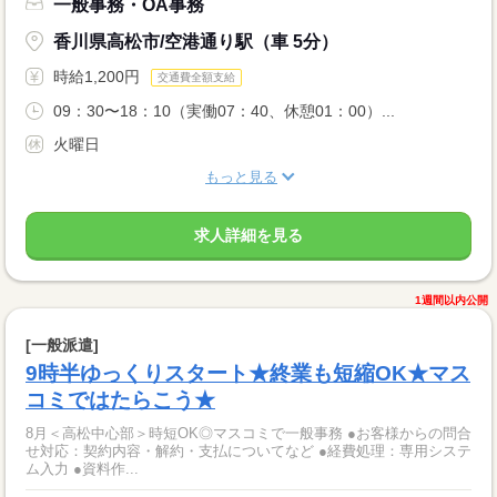
一般事務・OA事務
香川県高松市/空港通り駅（車 5分）
時給1,200円
交通費全額支給
09：30〜18：10（実働07：40、休憩01：00）...
火曜日
もっと見る
求人詳細を見る
1週間以内公開
[一般派遣]
9時半ゆっくりスタート★終業も短縮OK★マス
コミではたらこう★
8月＜高松中心部＞時短OK◎マスコミで一般事務 ●お客様からの問合
せ対応：契約内容・解約・支払についてなど ●経費処理：専用システ
ム入力 ●資料作...