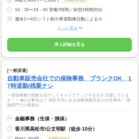
交通費全額支給
10：35〜19：05 実働7時間／休憩1時間30分...
週休2〜4日シフト制※希望勤務日数による※...
もっと見る
求人詳細を見る
[一般派遣]
自動車販売会社での保険事務 ブランクOK 1
7時退勤/残業ナシ
＜損保事務の経験を活かしてキャリアアップする方を 応援していま
す！＞ ■お仕事先は？ 高松市内にある自動車販売店がお仕事先！ 保
険部門での事務を...
金融事務（生保・損保）
香川県高松市/公文明駅（徒歩 10分）
時給1,250円～
交通費全額支給