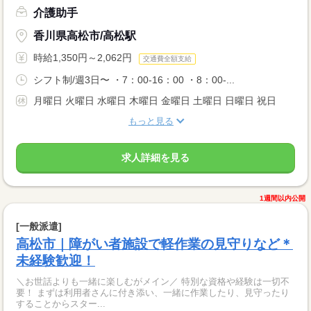
介護助手
香川県高松市/高松駅
時給1,350円～2,062円
交通費全額支給
シフト制/週3日〜 ・7：00-16：00 ・8：00-...
月曜日 火曜日 水曜日 木曜日 金曜日 土曜日 日曜日 祝日
もっと見る
求人詳細を見る
1週間以内公開
[一般派遣]
高松市｜障がい者施設で軽作業の見守りなど＊
未経験歓迎！
＼お世話よりも一緒に楽しむがメイン／ 特別な資格や経験は一切不
要！ まずは利用者さんに付き添い、一緒に作業したり、見守ったり
することからスター...