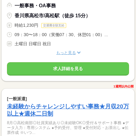
一般事務・OA事務
香川県高松市/高松駅（徒歩 15分）
時給1,230円
交通費全額支給
09：30〜18：00（実働07：30、休憩01：00）...
土曜日 日曜日 祝日
もっと見る
求人詳細を見る
1週間以内公開
[一般派遣]
未経験からチャレンジしやすい事務★月収20万
以上★週休二日制
8月◎高松南部◎社員実績あり◎未経験OK◎受付＆サポート事務 ●デ
ータ入力：専用システム ●予約受付、管理 ●受付対応・お茶出し ●伝
票作成 ※いつ...