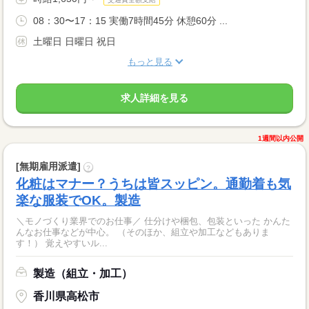
08：30〜17：15 実働7時間45分 休憩60分 ...
土曜日 日曜日 祝日
もっと見る
求人詳細を見る
1週間以内公開
[無期雇用派遣]
?
化粧はマナー？うちは皆スッピン。通勤着も気
楽な服装でOK。製造
＼モノづくり業界でのお仕事／ 仕分けや梱包、包装といった かんた
んなお仕事などが中心。 （そのほか、組立や加工などもありま
す！） 覚えやすいル...
製造（組立・加工）
香川県高松市