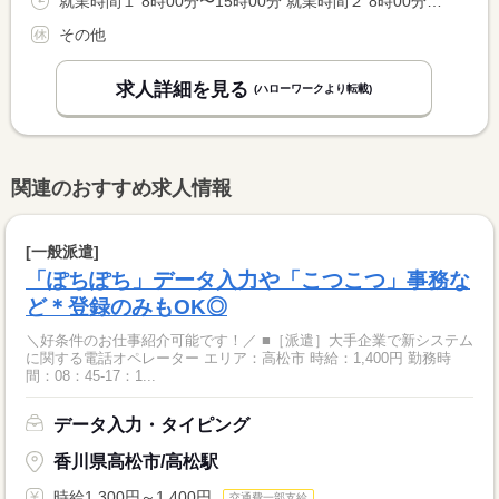
就業時間１ 8時00分〜15時00分 就業時間２ 8時00分〜17時30分 就業時間に関する特記事項 ＊（１）（２）どちらかを選択 <BR> ※（２）は９０分休憩 <BR> ＊６時間以上勤務必須（週３０時間以上勤務必須）
その他
求人詳細を見る
(ハローワークより転載)
関連のおすすめ求人情報
[一般派遣]
「ぽちぽち」データ入力や「こつこつ」事務な
ど＊登録のみもOK◎
＼好条件のお仕事紹介可能です！／ ■［派遣］大手企業で新システム
に関する電話オペレーター エリア：高松市 時給：1,400円 勤務時
間：08：45-17：1...
データ入力・タイピング
香川県高松市/高松駅
時給1,300円～1,400円
交通費一部支給