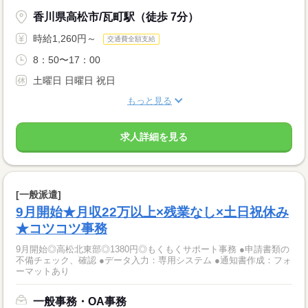
香川県高松市/瓦町駅（徒歩 7分）
時給1,260円～
交通費全額支給
8：50〜17：00
土曜日 日曜日 祝日
もっと見る
求人詳細を見る
[一般派遣]
9月開始★月収22万以上×残業なし×土日祝休み
★コツコツ事務
9月開始◎高松北東部◎1380円◎もくもくサポート事務 ●申請書類の
不備チェック、確認 ●データ入力：専用システム ●通知書作成：フォ
ーマットあり
一般事務・OA事務