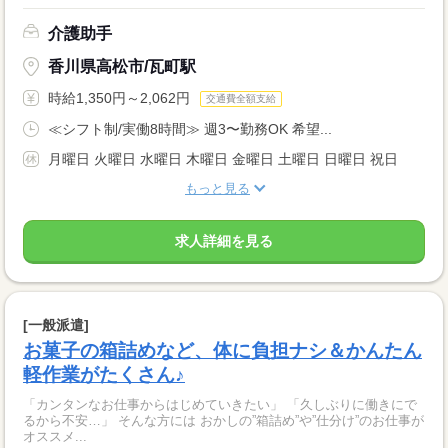
介護助手
香川県高松市/瓦町駅
時給1,350円～2,062円
交通費全額支給
≪シフト制/実働8時間≫ 週3〜勤務OK 希望...
月曜日 火曜日 水曜日 木曜日 金曜日 土曜日 日曜日 祝日
もっと見る
求人詳細を見る
[一般派遣]
お菓子の箱詰めなど、体に負担ナシ＆かんたん
軽作業がたくさん♪
「カンタンなお仕事からはじめていきたい」 「久しぶりに働きにで
るから不安…」 そんな方には おかしの”箱詰め”や”仕分け”のお仕事が
オススメ...