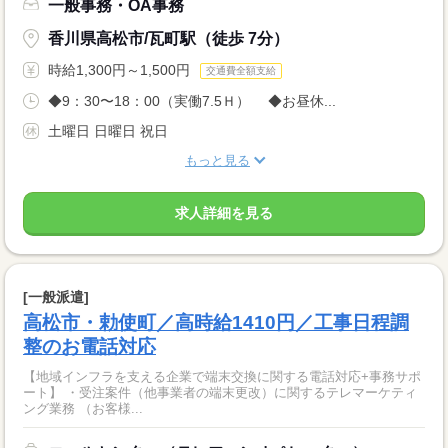
一般事務・OA事務
香川県高松市/瓦町駅（徒歩 7分）
時給1,300円～1,500円
交通費全額支給
◆9：30〜18：00（実働7.5Ｈ） ◆お昼休...
土曜日 日曜日 祝日
もっと見る
求人詳細を見る
[一般派遣]
高松市・勅使町／高時給1410円／工事日程調
整のお電話対応
【地域インフラを支える企業で端末交換に関する電話対応+事務サポ
ート】 ・受注案件（他事業者の端末更改）に関するテレマーケティ
ング業務 （お客様...