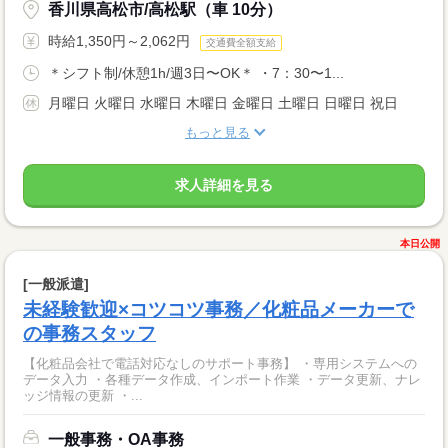
香川県高松市/高松駅（車 10分）
時給1,350円～2,062円
交通費全額支給
＊シフト制/休憩1h/週3日〜OK＊ ・7：30〜1...
月曜日 火曜日 水曜日 木曜日 金曜日 土曜日 日曜日 祝日
もっと見る
求人詳細を見る
本日公開
[一般派遣]
未経験歓迎×コツコツ事務／化粧品メーカーで
の事務スタッフ
【化粧品会社で電話対応なしのサポート事務】 ・専用システムへの
データ入力 ・各種データ作成、インポート作業 ・データ更新、ナレ
ッジ情報の更新 ・...
一般事務・OA事務