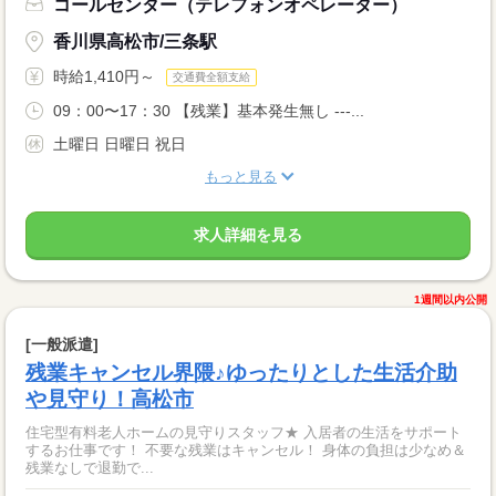
コールセンター（テレフォンオペレーター）
香川県高松市/三条駅
時給1,410円～
交通費全額支給
09：00〜17：30 【残業】基本発生無し ---...
土曜日 日曜日 祝日
もっと見る
求人詳細を見る
1週間以内公開
[一般派遣]
残業キャンセル界隈♪ゆったりとした生活介助
や見守り！高松市
住宅型有料老人ホームの見守りスタッフ★ 入居者の生活をサポート
するお仕事です！ 不要な残業はキャンセル！ 身体の負担は少なめ＆
残業なしで退勤で...