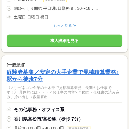
朝ゆっくり開始 平日週5日勤務 9：30〜18：...
土曜日 日曜日 祝日
もっと見る
求人詳細を見る
[一般派遣]
経験者募集／安定の大手企業で見積積算業務♪
駅から徒歩7分
《大手ゼネコン企業の土木部で見積積算業務 長期のお仕事で
す！》 具体的には・・・ <お仕事の内容> ＊図面・仕様書の読み込
み、拾い出し（数量算出...
その他事務・オフィス系
香川県高松市/高松駅（徒歩 7分）
月給300,000円～400,000円
交通費全額支給