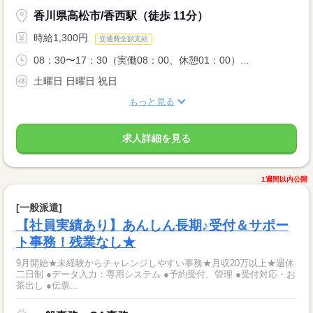
香川県高松市/香西駅（徒歩 11分）
時給1,300円
交通費全額支給
08：30〜17：30（実働08：00、休憩01：00）...
土曜日 日曜日 祝日
もっと見る
求人詳細を見る
1週間以内公開
[一般派遣]
【社員実績あり】あんしん長期♪受付＆サポー
ト事務！残業なし★
9月開始★未経験からチャレンジしやすい事務★月収20万以上★週休
二日制 ●データ入力：専用システム ●予約受付、管理 ●受付対応・お
茶出し ●伝票...