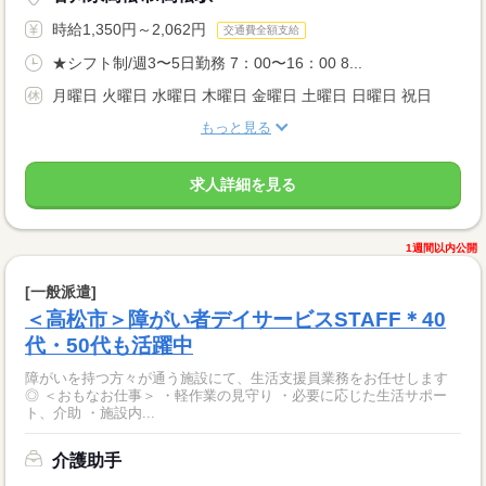
時給1,350円～2,062円
交通費全額支給
★シフト制/週3〜5日勤務 7：00〜16：00 8...
月曜日 火曜日 水曜日 木曜日 金曜日 土曜日 日曜日 祝日
もっと見る
求人詳細を見る
1週間以内公開
[一般派遣]
＜高松市＞障がい者デイサービスSTAFF＊40
代・50代も活躍中
障がいを持つ方々が通う施設にて、生活支援員業務をお任せします
◎ ＜おもなお仕事＞ ・軽作業の見守り ・必要に応じた生活サポー
ト、介助 ・施設内...
介護助手