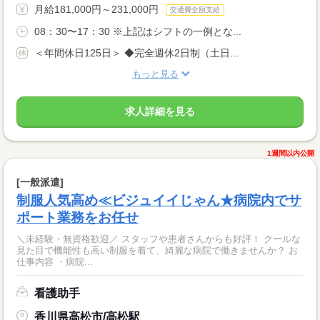
月給181,000円～231,000円
交通費全額支給
08：30〜17：30 ※上記はシフトの一例とな...
＜年間休日125日＞ ◆完全週休2日制（土日...
もっと見る
求人詳細を見る
1週間以内公開
[一般派遣]
制服人気高め≪ビジュイイじゃん★病院内でサ
ポート業務をお任せ
＼未経験・無資格歓迎／ スタッフや患者さんからも好評！ クールな
見た目で機能性も高い制服を着て、綺麗な病院で働きませんか？ お
仕事内容 ・病院...
看護助手
香川県高松市/高松駅