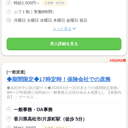
時給1,500円～
交通費一部支給
シフト制｜実働8時間）
月曜日 火曜日 水曜日 木曜日 金曜日 祝日
もっと見る
求人詳細を見る
3日以内公開
[一般派遣]
◆期間限定◆17時定時！保険会社での庶務
◆高松市中心部の駅チカ◆2026年8月〜10月末までの期間限定業務♪
9時〜17時勤務◎高時給の一般事務土日祝日休み＆残業なし 【業務内
容】 ・データ入...
一般事務・OA事務
香川県高松市/片原町駅（徒歩 5分）