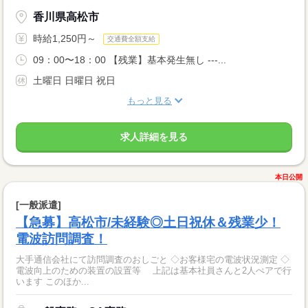
香川県高松市
時給1,250円～
交通費全額支給
09：00〜18：00 【残業】基本発生無し ---...
土曜日 日曜日 祝日
もっと見る
求人詳細を見る
本日公開
[一般派遣]
【急募】高松市/未経験◎土日祝休＆残業少！
電波訪問調査！
大手通信会社にて訪問調査のおしごと ◇お客様宅の電波状況測定 ◇
電波向上のための装置の設置等 上記は基本社員さんと2人ぺアで行
います このほか...