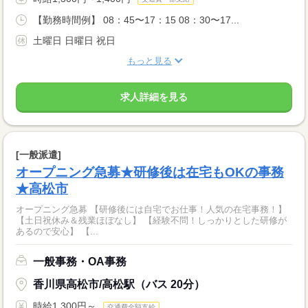
【勤務時間例】 08：45〜17：15 08：30〜17...
土曜日 日曜日 祝日
もっと見る
求人詳細を見る
[一般派遣]
オープニング急募★研修後は在宅もOKの事務
★高松市
オープニング急募 【研修後には自宅でお仕事！人気の在宅事務！】
【土日祝休み＆残業ほぼなし】 【経験不問！しっかりとした研修が
あるので安心】 【...
一般事務・OA事務
香川県高松市/高松駅（バス 20分）
時給1,300円～
交通費全額支給