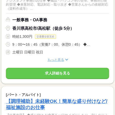
アシスタント事務のお仕事 ◆備品・パソコン等の管理、事務所の契
約管理 ◆来客対応、電話対応・取り次ぎ ◆営業さんからの依頼対応
（資料作成等） ...
一般事務・OA事務
香川県高松市/高松駅（徒歩 5分）
時給1,300円
交通費全額支給
9：00〜16：45（実働7：00、休憩0：45） ◆...
土曜日 日曜日 祝日
もっと見る
求人詳細を見る
[パート・アルバイト]
【調理補助】未経験OK！簡単な盛り付けなど/
福祉施設のお仕事