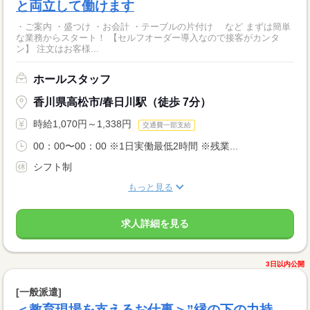
と両立して働けます
・ご案内 ・盛つけ ・お会計 ・テーブルの片付け など まずは簡単
な業務からスタート！ 【セルフオーダー導入なので接客がカンタ
ン】 注文はお客様...
ホールスタッフ
香川県高松市/春日川駅（徒歩 7分）
時給1,070円～1,338円
交通費一部支給
00：00〜00：00 ※1日実働最低2時間 ※残業...
シフト制
もっと見る
求人詳細を見る
3日以内公開
[一般派遣]
＜教育現場を支えるお仕事＞”縁の下の力持