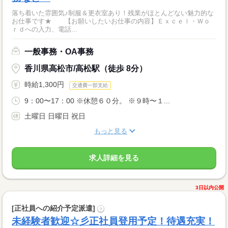
落ち着いた雰囲気♪制服＆更衣室あり！残業がほとんどない魅力的な
お仕事です★ 【お願いしたいお仕事の内容】Ｅｘｃｅｌ・Ｗｏ
ｒｄへの入力、電話...
一般事務・OA事務
香川県高松市/高松駅（徒歩 8分）
時給1,300円
交通費一部支給
9：00〜17：00 ※休憩６０分。 ※９時〜１...
土曜日 日曜日 祝日
もっと見る
求人詳細を見る
3日以内公開
[正社員への紹介予定派遣]
?
未経験者歓迎☆彡正社員登用予定！待遇充実！