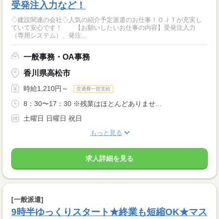
受発注入力など！
◇建設関連の会社◇人気の紹介予定派遣のお仕事！ＯＪＴが充実し
ていて安心です！ 【お願いしたいお仕事の内容】受発注入力
（専用システム）、発注...
一般事務・OA事務
香川県高松市
時給1,210円～
交通費一部支給
8：30〜17：30 ※残業はほとんどありませ...
土曜日 日曜日 祝日
もっと見る
求人詳細を見る
[一般派遣]
9時半ゆっくりスタート★終業も短縮OK★マス