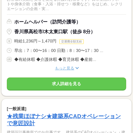
トや身体介助（食事・入浴・排せつ・移乗など）をはじめ、レクリ
エーションの企画・実...
ホームヘルパー（訪問介護等）
香川県高松市/木太東口駅（徒歩 8分）
時給1,236円～1,470円
交通費全額支給
早出：7：00〜16：00 日勤：8：30〜17：30 ...
◆有給休暇 ◆介護休暇 ◆育児休暇 ◆産前...
もっと見る
求人詳細を見る
[一般派遣]
★残業ほぼナシ★建築系CADオペレーション
で意匠設計
建築設計事務所でのお仕事です。 建築系のCADオペレーション ・建