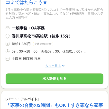
コミではたらこう★
8月＜高松中心部＞時短OK◎マスコミで一般事務 ●お客様からの問合
せ対応：契約内容・解約・支払についてなど ●経費処理：専用システ
ム入力 ●資料作...
一般事務・OA事務
香川県高松市/高松駅（徒歩 15分）
時給1,230円
交通費全額支給
09：30〜18：00（実働07：30、休憩01：00）...
土曜日 日曜日 祝日
もっと見る
求人詳細を見る
[パート・アルバイト]
「家事の合間の2時間」もOK！すき家なら家事