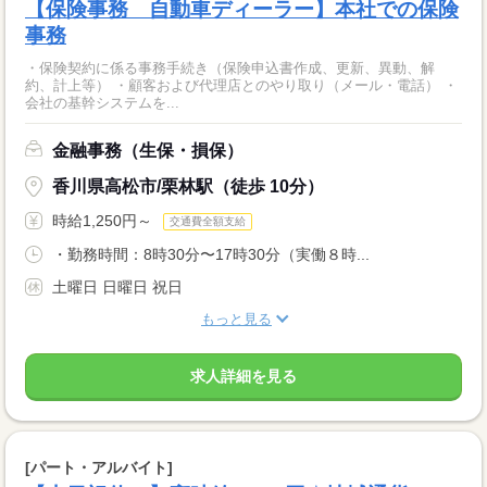
【保険事務 自動車ディーラー】本社での保険
事務
・保険契約に係る事務手続き（保険申込書作成、更新、異動、解
約、計上等） ・顧客および代理店とのやり取り（メール・電話） ・
会社の基幹システムを...
金融事務（生保・損保）
香川県高松市/栗林駅（徒歩 10分）
時給1,250円～
交通費全額支給
・勤務時間：8時30分〜17時30分（実働８時...
土曜日 日曜日 祝日
もっと見る
求人詳細を見る
[パート・アルバイト]