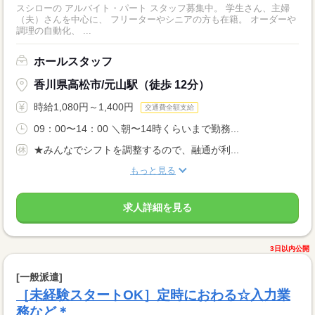
スシローの アルバイト・パート スタッフ募集中。 学生さん、主婦
（夫）さんを中心に、 フリーターやシニアの方も在籍。 オーダーや
調理の自動化、 ...
ホールスタッフ
香川県高松市/元山駅（徒歩 12分）
時給1,080円～1,400円
交通費全額支給
09：00〜14：00 ＼朝〜14時くらいまで勤務...
★みんなでシフトを調整するので、融通が利...
もっと見る
求人詳細を見る
3日以内公開
[一般派遣]
［未経験スタートOK］定時におわる☆入力業
務など＊