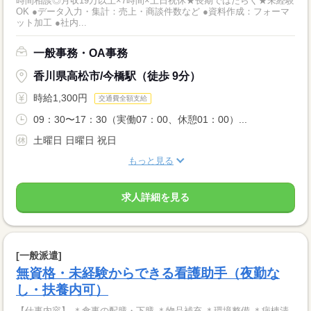
時間相談◎月収19万以上×7時間×土日祝休★長期ではたらく★未経験
OK ●データ入力・集計：売上・商談件数など ●資料作成：フォーマ
ット加工 ●社内...
一般事務・OA事務
香川県高松市/今橋駅（徒歩 9分）
時給1,300円
交通費全額支給
09：30〜17：30（実働07：00、休憩01：00）...
土曜日 日曜日 祝日
もっと見る
求人詳細を見る
[一般派遣]
無資格・未経験からできる看護助手（夜勤な
し・扶養内可）
【仕事内容】 ＊食事の配膳・下膳 ＊物品補充 ＊環境整備 ＊病棟清