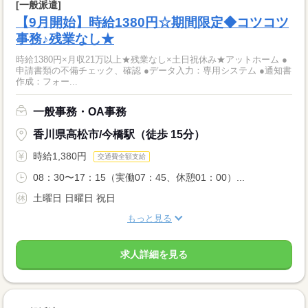
[一般派遣]
【9月開始】時給1380円☆期間限定◆コツコツ
事務♪残業なし★
時給1380円×月収21万以上★残業なし×土日祝休み★アットホーム ●
申請書類の不備チェック、確認 ●データ入力：専用システム ●通知書
作成：フォー...
一般事務・OA事務
香川県高松市/今橋駅（徒歩 15分）
時給1,380円
交通費全額支給
08：30〜17：15（実働07：45、休憩01：00）...
土曜日 日曜日 祝日
もっと見る
求人詳細を見る