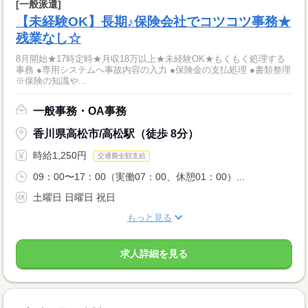
[一般派遣]
【未経験OK】長期♪保険会社でコツコツ事務★
残業なし☆
8月開始★17時定時★月収18万以上★未経験OK★もくもく処理する
事務 ●専用システムへ事故内容の入力 ●保険金の支払処理 ●書類整理
※保険の知識や...
一般事務・OA事務
香川県高松市/高松駅（徒歩 8分）
時給1,250円
交通費全額支給
09：00〜17：00（実働07：00、休憩01：00）...
土曜日 日曜日 祝日
もっと見る
求人詳細を見る