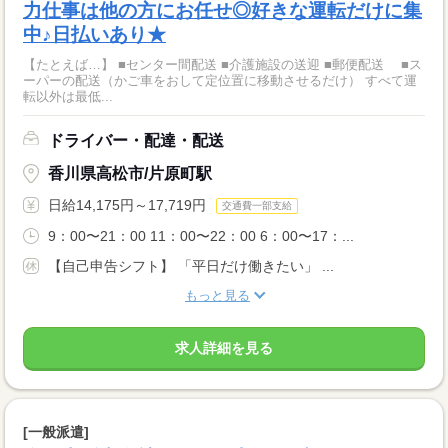
力仕事は他の方にお任せ◎好きな運転だけに集
中♪日払いあり★
【たとえば…】 ■センター間配送 ■介護施設の送迎 ■郵便配送 ■ス
ーパーの配送（かご車をおして定位置に移動させるだけ） すべて運
転以外は最低...
ドライバー・配達・配送
香川県高松市/片原町駅
日給14,175円～17,719円
交通費一部支給
9：00〜21：00 11：00〜22：00 6：00〜17：...
【自己申告シフト】 「平日だけ働きたい」 ...
もっと見る
求人詳細を見る
[一般派遣]