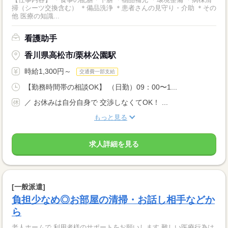
掃（シーツ交換含む） ＊備品洗浄 ＊患者さんの見守り・介助 ＊その
他 医療の知識...
看護助手
香川県高松市/栗林公園駅
時給1,300円～
交通費一部支給
【勤務時間帯の相談OK】 （日勤）09：00〜1...
／ お休みは自分自身で 交渉しなくてOK！ ...
もっと見る
求人詳細を見る
[一般派遣]
負担少なめ◎お部屋の清掃・お話し相手などか
ら
老人ホームで 利用者様のサポートをお願いします 難しい医療行為は