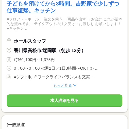
子どもを預けてから3時間。吉野家で少しずつ
仕事復帰。キッチン
■フロア（＝ホール） 注文を伺う →商品を出す →お会計 これが基本
的な流れです。 テイクアウトの注文受け・お渡しも お願いします！
■キッチン ...
ホールスタッフ
香川県高松市/端岡駅（徒歩 13分）
時給1,100円～1,375円
0：00〜0：00 ≪週2日／1日3時間〜OK！≫ ...
●シフト制 ※ワークライフバランスも充実...
もっと見る
求人詳細を見る
[一般派遣]