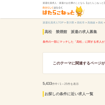
派遣社員求人・派遣のお仕事のことなら【はたらこねっと
派遣社員求人TOP
>
香川県
>
高松市
>
高徳線
>
高松
高松 禁煙館 派遣の求人募集
条件の一部にマッチした「高松」に関する求人が
このテーマに関連するページ
5,433
件中 / 1～25件を表示
お探しの条件に近い求人一覧