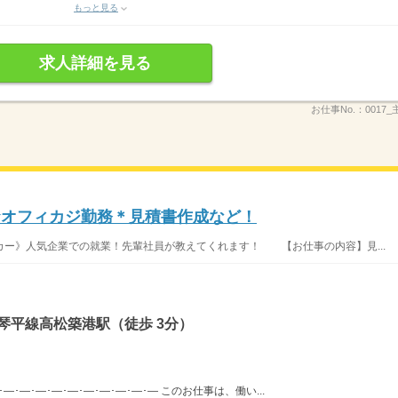
もっと見る
求人詳細を見る
お仕事No.：
0017_
☆オフィカジ勤務＊見積書作成など！
ー》人気企業での就業！先輩社員が教えてくれます！ 【お仕事の内容】見...
琴平線高松築港駅（徒歩 3分）
･―･―･―･―･―･―･―･―･―･― このお仕事は、働い...