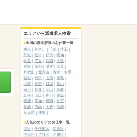
エリアから派遣求人検索
全国の都道府県のお仕事一覧
東京
神奈川
千葉
埼玉
茨城
栃木
群馬
愛知
岐阜
三重
静岡
大阪
兵庫
京都
滋賀
奈良
和歌山
北海道
青森
岩手
宮城
秋田
山形
福島
山梨
長野
新潟
富山
石川
福井
岡山
鳥取
島根
山口
香川
徳島
愛媛
高知
福岡
佐賀
長崎
熊本
大分
宮崎
鹿児島
沖縄
人気のエリアのお仕事一覧
港区
千代田区
新宿区
中央区
渋谷区
品川区