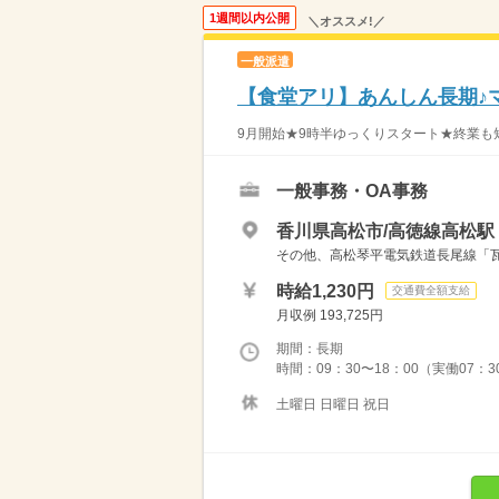
1週間以内公開
＼オススメ!／
一般派遣
【食堂アリ】あんしん長期♪
9月開始★9時半ゆっくりスタート★終業も短
一般事務・OA事務
香川県高松市/高徳線高松駅（
その他、高松琴平電気鉄道長尾線「瓦町
時給1,230円
交通費全額支給
月収例 193,725円
期間：長期
時間：09：30〜18：00（実働07：
土曜日 日曜日 祝日