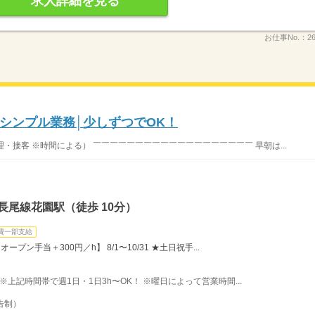
求人詳細を見る
お仕事No.：
2
シンプル業務│少しずつでOK！
理・接客 ※時間による） ￣￣￣￣￣￣￣￣￣￣￣￣￣￣￣￣￣￣￣ 早朝は...
長尾線花園駅（徒歩 10分）
費一部支給
プン手当＋300円／h】 8/1〜10/31 ★土日祝手...
 ※上記時間帯で週1日・1日3h〜OK！ ※曜日によって営業時間...
告制）