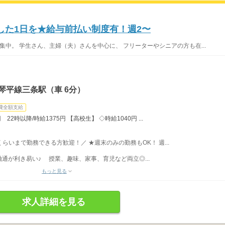
した1日を★給与前払い制度有！週2〜
集中。 学生さん、主婦（夫）さんを中心に、 フリーターやシニアの方も在...
琴平線三条駅（車 6分）
費全額支給
22時以降/時給1375円 【高校生】 ◇時給1040円 ...
時くらいまで勤務できる方歓迎！／ ★週末のみの勤務もOK！ 週...
通が利き易い♪ 授業、趣味、家事、育児など両立◎...
もっと見る
求人詳細を見る