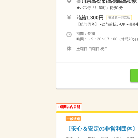
香川県高松市/高徳線高松駅（
★バス停「紺屋町」徒歩1分
時給1,300円
交通費一部支給
【給与備考】 ●給与前払いOK ●研修中
期間：長期
時間：・9：20〜17：00（休憩70分）
土曜日 日曜日 祝日
1週間以内公開
一般派遣
〔安心＆安定の非営利団体〕