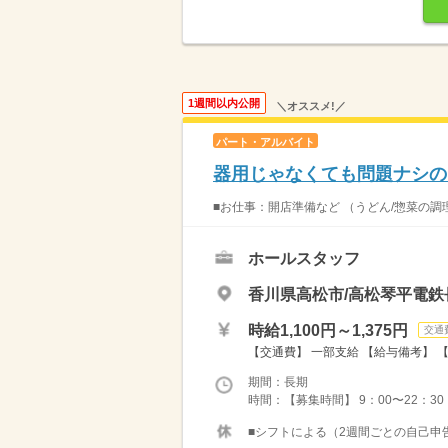
1週間以内公開
＼オススメ!／
パート・アルバイト
器用じゃなくても問題ナシの
■お仕事：開店準備など （うどん/惣菜の調
ホールスタッフ
香川県高松市/高松琴平電鉄
時給1,100円～1,375円
交通
【交通費】 一部支給 【給与備考】 【オー
期間：長期
時間：【募集時間】 9：00〜22：30
■シフトによる（2週間ごとの自己申