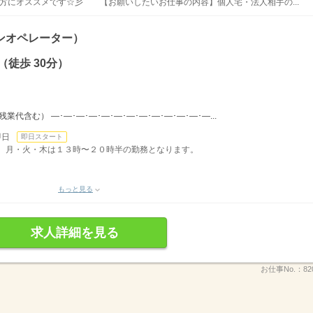
方にオススメです☆彡 【お願いしたいお仕事の内容】個人宅・法人相手の...
ンオペレーター）
徒歩 30分）
（残業代含む） ―･―･―･―･―･―･―･―･―･―･―･―･―...
即日
即日スタート
５分。月・火・木は１３時〜２０時半の勤務となります。
もっと見る
求人詳細を見る
お仕事No.：
82