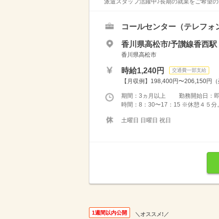
派遣スタッフ活躍中♪長期の就業をご希望の
コールセンター（テレフォ
香川県高松市/予讃線香西駅（
香川県高松市
時給1,240円
交通費一部支給
【月収例】198,400円〜206,150円
期間：3ヵ月以上 勤務開始日：
時間：8：30〜17：15 ※休憩４
土曜日 日曜日 祝日
1週間以内公開
＼オススメ!／