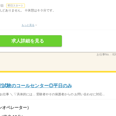
即日
即日スタート
ほとんどありません。 ※休憩は６０分です。
もっと見る
求人詳細を見る
お仕事No.：
82
定試験のコールセンター◎平日のみ
仕事 ＼ ▽具体的には… 受験者やその保護者からの お問い合わせに対応...
ンオペレーター）