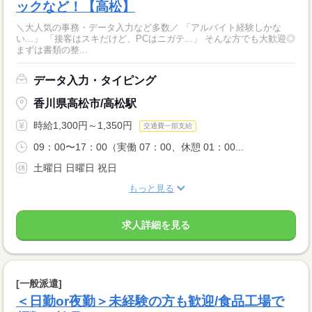
ックなど！【高松】
＼大人気の事務・データ入力など多数／ 「アルバイト経験しかな
い...」 「接客はスキだけど、PCはニガテ...」 そんな方でも大歓迎◎
まずは書類の整...
データ入力・タイピング
香川県高松市/高松駅
時給1,300円～1,350円
交通費一部支給
09：00〜17：00（実働 07：00、休憩 01：00...
土曜日 日曜日 祝日
もっと見る
求人詳細を見る
[一般派遣]
＜日勤or夜勤＞未経験の方も歓迎/食品工場で