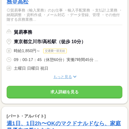
務＠高松
◎貿易事務（輸入業務）のお仕事 ・輸入手配業務 ・支払計上業務 ・
納期調整 ・資料作成 ・メール対応 ・データ登録、管理 ・その他付
随する庶務業務...
貿易事務
東京都立川市/高松駅（徒歩 10分）
時給1,850円～
交通費一部支給
09：00-17：45（休憩60分）実働7時間45分 ...
土曜日 日曜日 祝日
もっと見る
求人詳細を見る
[パート・アルバイト]
週1日、1日2h〜OKのマクドナルドなら、家庭