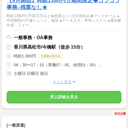
【9月開始】時給1380円☆期間限定◆コツコツ
事務♪残業なし★
時給1380円×月収21万以上★残業なし×土日祝休み★アットホーム ●
申請書類の不備チェック、確認 ●データ入力：専用システム ●通知書
作成：フォー...
一般事務・OA事務
香川県高松市/今橋駅（徒歩 15分）
時給1,380円
交通費全額支給
08：30〜17：15（実働07：45、休憩01：00）...
土曜日 日曜日 祝日
もっと見る
求人詳細を見る
本日公開
[一般派遣]