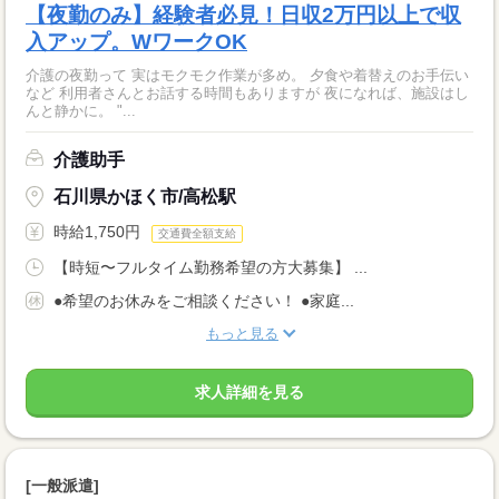
【夜勤のみ】経験者必見！日収2万円以上で収
入アップ。WワークOK
介護の夜勤って 実はモクモク作業が多め。 夕食や着替えのお手伝い
など 利用者さんとお話する時間もありますが 夜になれば、施設はし
んと静かに。 "...
介護助手
石川県かほく市/高松駅
時給1,750円
交通費全額支給
【時短〜フルタイム勤務希望の方大募集】 ...
●希望のお休みをご相談ください！ ●家庭...
もっと見る
求人詳細を見る
[一般派遣]