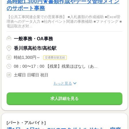
高時給1,300円★書類作成やデータ管理メイン
のサポート事務
【公共工事関連企業での営業事務】 ■入札書類の作成補助 ■Excel管
理表へのデータ入力 ■社内イベント関連の事務補助 ■ファイリング ■
電話取次ぎ対...
一般事務・OA事務
香川県高松市/高松駅
時給1,300円～
交通費全額支給
08：00〜17：00 【残業】残業ほぼなし（あ...
土曜日 日曜日 祝日
もっと見る
求人詳細を見る
[パート・アルバイト]