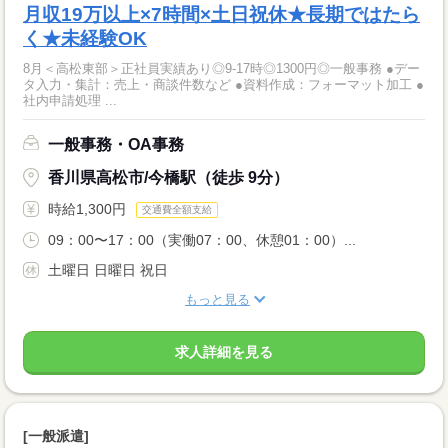
月収19万以上×7時間×土日祝休★長期ではたら
く★未経験OK
8月＜高松東部＞正社員実績あり◎9‐17時◎1300円◎一般事務 ●デー
タ入力・集計：売上・商談件数など ●資料作成：フォーマット加工 ●
社内申請処理 ...
一般事務・OA事務
香川県高松市/今橋駅（徒歩 9分）
時給1,300円
交通費全額支給
09：00〜17：00（実働07：00、休憩01：00）...
土曜日 日曜日 祝日
もっと見る
求人詳細を見る
[一般派遣]