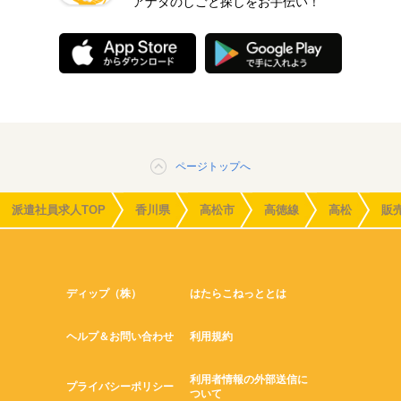
アナタのしごと探しをお手伝い！
ページトップへ
派遣社員求人TOP
香川県
高松市
高徳線
高松
販
ディップ（株）
はたらこねっととは
ヘルプ＆お問い合わせ
利用規約
利用者情報の外部送信に
プライバシーポリシー
ついて