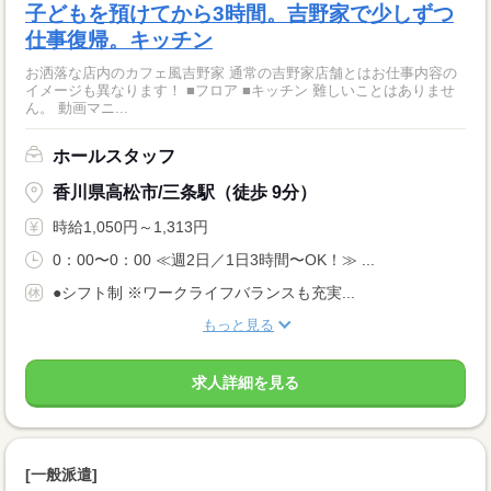
子どもを預けてから3時間。吉野家で少しずつ
仕事復帰。キッチン
お洒落な店内のカフェ風吉野家 通常の吉野家店舗とはお仕事内容の
イメージも異なります！ ■フロア ■キッチン 難しいことはありませ
ん。 動画マニ...
ホールスタッフ
香川県高松市/三条駅（徒歩 9分）
時給1,050円～1,313円
0：00〜0：00 ≪週2日／1日3時間〜OK！≫ ...
●シフト制 ※ワークライフバランスも充実...
もっと見る
求人詳細を見る
[一般派遣]