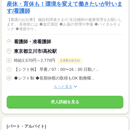
産休・育休も！環境を変えて働きたいが叶いま
す/看護師
【看護のお仕事】 施設利用者さまの 生活補助や健康管理をお願いし
ます。 具体的には ◆血圧測定 ◆お薬の管理や準備 ◆バイタルチェ
ック ◆発疹やケ...
看護師・准看護師
東京都立川市/高松駅
時給2,570円～2,770円
交通費全額支給
【シフト例】 早番／07：00〜16：00 日勤／...
◆シフト制 ◆長期休暇の取得もOK 勤務曜...
もっと見る
求人詳細を見る
[パート・アルバイト]