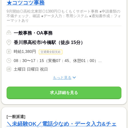
★コツコツ事務
9月開始◎高松北東部◎1380円◎もくもくサポート事務 ●申請書類の
不備チェック、確認 ●データ入力：専用システム ●通知書作成：フォ
ーマットあり
一般事務・OA事務
香川県高松市/今橋駅（徒歩 15分）
時給1,380円
交通費全額支給
08：30〜17：15（実働07：45、休憩01：00）...
土曜日 日曜日 祝日
もっと見る
求人詳細を見る
[一般派遣]
＼未経験OK／電話少なめ・データ入力&チェ