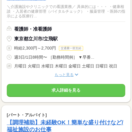
＼介護施設やクリニックでの看護業務／ 具体的には・・・ ・健康相
談 ・入居者の健康管理（バイタルチェック） ・服薬管理 ・医師の指
示による医療行...
看護師・准看護師
東京都立川市/立飛駅
時給2,300円～2,700円
交通費一部支給
週3日/1日8時間〜 ［勤務時間例］ ▼早番...
月曜日 火曜日 水曜日 木曜日 金曜日 土曜日 日曜日 祝日
もっと見る
求人詳細を見る
[パート・アルバイト]
【調理補助】未経験OK！簡単な盛り付けなど/
福祉施設のお仕事