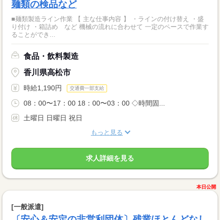
麺類の検品など
■麺類製造ライン作業 【 主な仕事内容 】 ・ラインの付け替え ・盛
り付け ・箱詰め など 機械の流れに合わせて 一定のペースで作業す
ることができ...
食品・飲料製造
香川県高松市
時給1,190円
交通費一部支給
08：00〜17：00 18：00〜03：00 ◇時間固...
土曜日 日曜日 祝日
もっと見る
求人詳細を見る
本日公開
[一般派遣]
〔安心＆安定の非営利団体〕残業ほとんどなし