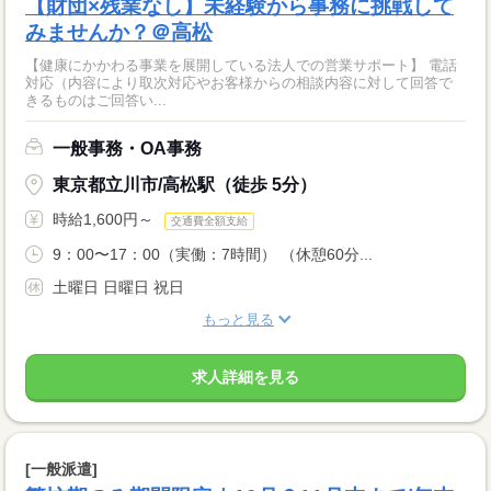
【財団×残業なし】未経験から事務に挑戦して
みませんか？＠高松
【健康にかかわる事業を展開している法人での営業サポート】 電話
対応（内容により取次対応やお客様からの相談内容に対して回答で
きるものはご回答い...
一般事務・OA事務
東京都立川市/高松駅（徒歩 5分）
時給1,600円～
交通費全額支給
9：00〜17：00（実働：7時間） （休憩60分...
土曜日 日曜日 祝日
もっと見る
求人詳細を見る
[一般派遣]