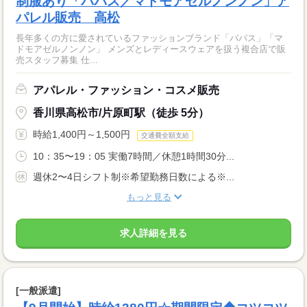
制服あり「パパス／マドモアゼルノンノン」ア
パレル販売 高松
長年多くの方に愛されているファッションブランド「パパス」「マ
ドモアゼルノンノン」 メンズとレディースウェアを扱う複合店で販
売スタッフ募集 仕...
アパレル・ファッション・コスメ販売
香川県高松市/片原町駅（徒歩 5分）
時給1,400円～1,500円
交通費全額支給
10：35〜19：05 実働7時間／休憩1時間30分...
週休2〜4日シフト制※希望勤務日数による※...
もっと見る
求人詳細を見る
[一般派遣]