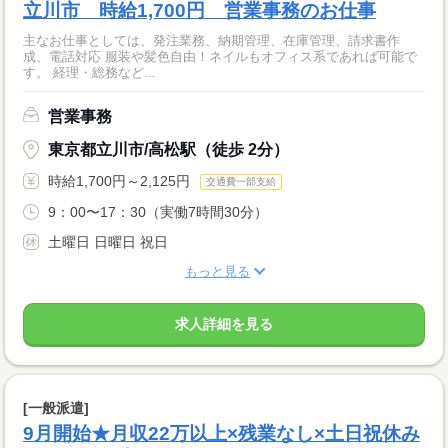
立川市 時給1,700円 営業事務のお仕事
主なお仕事としては、発注業務、納期管理、在庫管理、請求書作
成、電話対応 服装や髪色自由！ネイルもオフィス系であれば可能で
す。 経理・総務など...
営業事務
東京都立川市/高松駅（徒歩 2分）
時給1,700円～2,125円
交通費一部支給
9：00〜17：30（実働7時間30分）
土曜日 日曜日 祝日
もっと見る
求人詳細を見る
[一般派遣]
9月開始★月収22万以上×残業なし×土日祝休み