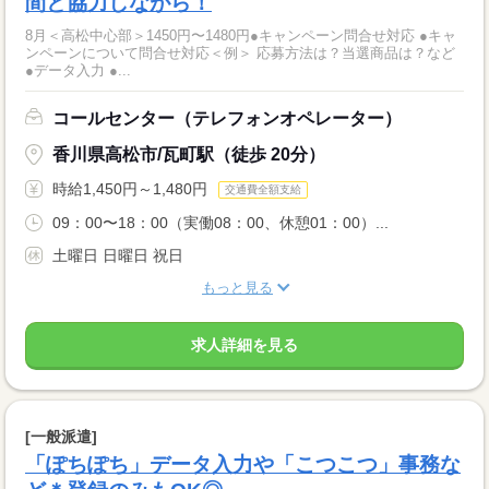
間と協力しながら！
8月＜高松中心部＞1450円〜1480円●キャンペーン問合せ対応 ●キャ
ンペーンについて問合せ対応＜例＞ 応募方法は？当選商品は？など
●データ入力 ●...
コールセンター（テレフォンオペレーター）
香川県高松市/瓦町駅（徒歩 20分）
時給1,450円～1,480円
交通費全額支給
09：00〜18：00（実働08：00、休憩01：00）...
土曜日 日曜日 祝日
もっと見る
求人詳細を見る
[一般派遣]
「ぽちぽち」データ入力や「こつこつ」事務な