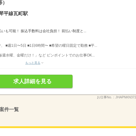
等）
琴平線瓦町駅
日払いも可能！ 振込手数料は会社負担！ 前払い制度と...
、 ■週1日〜5日 ■1日6時間〜 ■希望の曜日固定で勤務 ■平...
週水曜、金曜だけ！」など ピンポイントでのお仕事OK...
もっと見る
求人詳細を見る
お仕事No.：
JHAPNKN372
案件一覧