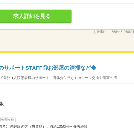
求人詳細を見る
お仕事No.：
856443-260801
のサポートSTAFF◎お部屋の清掃など◆
ド業務 ●入院患者様のサポート（身体介助含む） ●シーツ交換や病室の清...
駅
費全額支給
】 未経験の方（無資格）：時給1350円〜 介護経験...