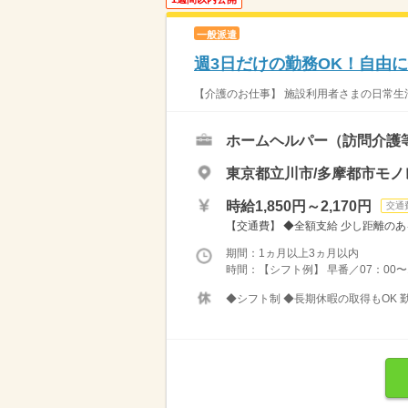
一般派遣
週3日だけの勤務OK！自由
【介護のお仕事】 施設利用者さまの日常生活を
ホームヘルパー（訪問介護
東京都立川市/多摩都市モノ
時給1,850円～2,170円
交通
【交通費】 ◆全額支給 少し距離のあ
期間：1ヵ月以上3ヵ月以内
時間：【シフト例】 早番／07：00〜16
◆シフト制 ◆長期休暇の取得もOK 