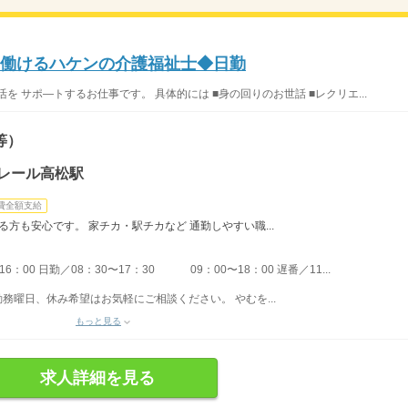
に働けるハケンの介護福祉士◆日勤
 サポ―トするお仕事です。 具体的には ■身の回りのお世話 ■レクリエ...
等）
レール高松駅
費全額支給
る方も安心です。 家チカ・駅チカなど 通勤しやすい職...
：00 日勤／08：30〜17：30 09：00〜18：00 遅番／11...
勤務曜日、休み希望はお気軽にご相談ください。 やむを...
もっと見る
求人詳細を見る