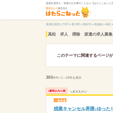
派遣社員求人・派遣のお仕事のことなら【はたらこねっと
派遣社員求人TOP
>
香川県
>
高松市
>
高徳線
>
高松
高松 求人 掃除 派遣の求人募集
このテーマに関連するページ
303
件中 / 1～25件を表示
1週間以内公開
＼オススメ!／
一般派遣
残業キャンセル界隈♪ゆった