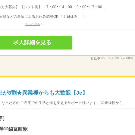
集】 【シフト例】 ・7：00〜14：00 ・9：00〜17：00 ...
家庭などの事情によるお休み調整OK 「土日休み」「...
もっと見る
求人詳細を見る
お仕事No.：
1001313-260801_
社が8割★異業種からも大歓迎【Je】
なった方の ご自宅での生活と命を支えるサポート行います。 ◎未経験から...
等）
琴平線瓦町駅