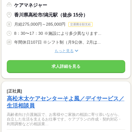
ケアマネジャー
香川県高松市/潟元駅（徒歩 15分）
月給275,000円～285,000円
交通費全額支給
8：30〜17：30 ※施設により多少異なります...
年間休日107日 ※シフト制（月9公休、2月は...
もっと見る
求人詳細を見る
[正社員]
高松木太ケアセンターそよ風／デイサービス／
生活相談員
高齢者向け介護施設で、お客様やご家族の相談に寄り添いながら、
自立した生活を支えるお仕事です。ケアプランの作成・契約対応・
利用調整などの相談業...