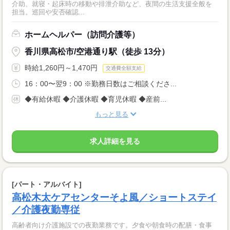
介助、就寝・起床時の移動や排泄介助など、夜間の生活支援全般を
担当。巡回や安否確認...
ホームヘルパー（訪問介護等）
香川県高松市/空港通り駅（徒歩 13分）
時給1,260円～1,470円
交通費全額支給
16：00〜翌9：00 ※勤務日数はご相談くださ...
◆有給休暇 ◆介護休暇 ◆育児休暇 ◆産前...
もっと見る
求人詳細を見る
[パート・アルバイト]
高松木太ケアセンターそよ風／ショートステイ
／介護夜勤専従
高齢者向け介護施設での夜勤業務です。夕食や朝食時の配膳・食事