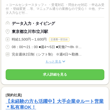
＜コールセンタースタッフ＞ ・受電対応 ・問合わせ対応 ・申込み受
付 ・登録変更 …等、マニュアル通りの業務なので安心！ ※他、デー
タ入力など付...
データ入力・タイピング
東京都立川市/立川駅
時給1,500円～1,600円
交通費一部支給
08：00〜21：00 ■週4〜5日 ■実働7〜8h ※...
完全週休2日制（シフト制） ※週4日〜勤務...
もっと見る
求人詳細を見る
[契約社員]
【未経験の方も活躍中】大手企業＠ルート営業
＊私有車OK！