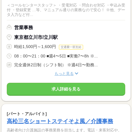
＜コールセンタースタッフ＞ ・受電対応 ・問合わせ対応 ・申込み受
付 ・登録変更 …等、マニュアル通りの業務なので安心！ ※他、デー
タ入力など付...
営業事務
東京都立川市/立川駅
時給1,500円～1,600円
交通費一部支給
08：00〜21：00 ■週4〜5日 ■実働7〜8h ※...
完全週休2日制（シフト制） ※週4日〜勤務...
もっと見る
求人詳細を見る
[パート・アルバイト]
高松三名ショートステイそよ風／介護事務
高齢者向け介護施設の事務業務を担当します。電話・来客対応や、