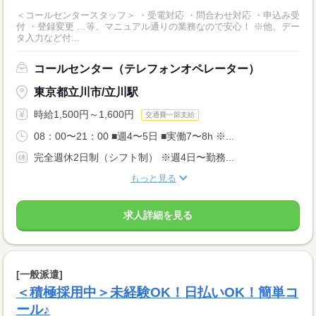
＜コールセンタースタッフ＞ ・受電対応 ・問合わせ対応 ・申込み受
付 ・登録変更 …等、マニュアル通りの業務なので安心！ ※他、デー
タ入力など付...
コールセンター（テレフォンオペレーター）
東京都立川市/立川駅
時給1,500円～1,600円
交通費一部支給
08：00〜21：00 ■週4〜5日 ■実働7〜8h ※...
完全週休2日制（シフト制） ※週4日〜勤務...
もっと見る
求人詳細を見る
[一般派遣]
＜積極採用中＞未経験OK！日払いOK！簡単コ
ール♪