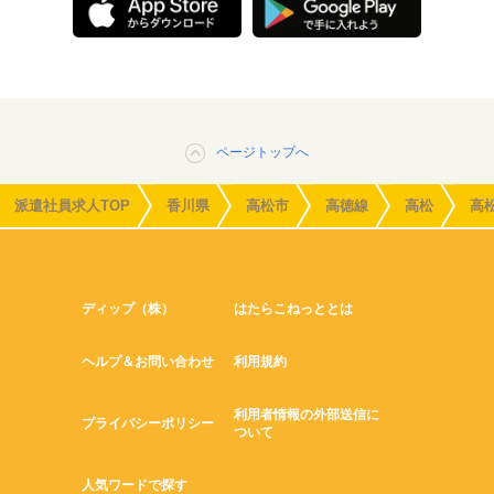
ページトップへ
派遣社員求人TOP
香川県
高松市
高徳線
高松
高
ディップ（株）
はたらこねっととは
ヘルプ＆お問い合わせ
利用規約
利用者情報の外部送信に
プライバシーポリシー
ついて
人気ワードで探す