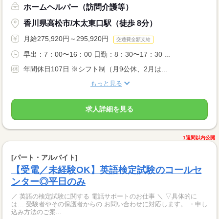
ホームヘルパー（訪問介護等）
香川県高松市/木太東口駅（徒歩 8分）
月給275,920円～295,920円
交通費全額支給
早出：7：00〜16：00 日勤：8：30〜17：30 ...
年間休日107日 ※シフト制（月9公休、2月は...
もっと見る
求人詳細を見る
1週間以内公開
[パート・アルバイト]
【受電／未経験OK】英語検定試験のコールセ
ンター◎平日のみ
／ 英語の検定試験に関する 電話サポートのお仕事 ＼ ▽具体的に
は… 受験者やその保護者からの お問い合わせに対応します。 ・申し
込み方法のご案...