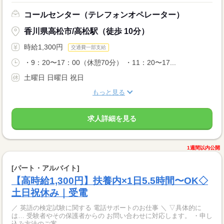
コールセンター（テレフォンオペレーター）
香川県高松市/高松駅（徒歩 10分）
時給1,300円
交通費一部支給
・9：20〜17：00（休憩70分） ・11：20〜17...
土曜日 日曜日 祝日
もっと見る
求人詳細を見る
1週間以内公開
[パート・アルバイト]
【高時給1,300円】扶養内×1日5.5時間〜OK◇
土日祝休み｜受電
／ 英語の検定試験に関する 電話サポートのお仕事 ＼ ▽具体的に
は… 受験者やその保護者からの お問い合わせに対応します。 ・申し
込み方法のご案...