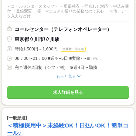
＜コールセンタースタッフ＞ ・受電対応 ・問合わせ対応 ・申込み受
付 ・登録変更 …等、マニュアル通りの業務なので安心！ ※他、デー
タ入力など付...
コールセンター（テレフォンオペレーター）
東京都立川市/立川駅
時給1,500円～1,600円
交通費一部支給
08：00〜21：00 ■週4〜5日 ■実働7〜8h ※...
完全週休2日制（シフト制） ※週4日〜勤務...
もっと見る
求人詳細を見る
[一般派遣]
＜積極採用中＞未経験OK！日払いOK！簡単コ
ール♪