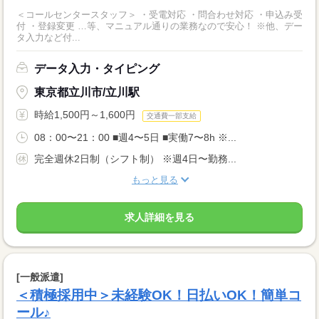
＜コールセンタースタッフ＞ ・受電対応 ・問合わせ対応 ・申込み受
付 ・登録変更 …等、マニュアル通りの業務なので安心！ ※他、デー
タ入力など付...
データ入力・タイピング
東京都立川市/立川駅
時給1,500円～1,600円
交通費一部支給
08：00〜21：00 ■週4〜5日 ■実働7〜8h ※...
完全週休2日制（シフト制） ※週4日〜勤務...
もっと見る
求人詳細を見る
[一般派遣]
＜積極採用中＞未経験OK！日払いOK！簡単コ
ール♪