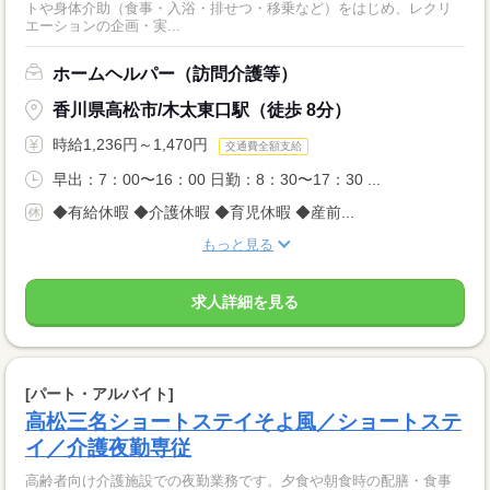
トや身体介助（食事・入浴・排せつ・移乗など）をはじめ、レクリ
エーションの企画・実...
ホームヘルパー（訪問介護等）
香川県高松市/木太東口駅（徒歩 8分）
時給1,236円～1,470円
交通費全額支給
早出：7：00〜16：00 日勤：8：30〜17：30 ...
◆有給休暇 ◆介護休暇 ◆育児休暇 ◆産前...
もっと見る
求人詳細を見る
[パート・アルバイト]
高松三名ショートステイそよ風／ショートステ
イ／介護夜勤専従
高齢者向け介護施設での夜勤業務です。夕食や朝食時の配膳・食事