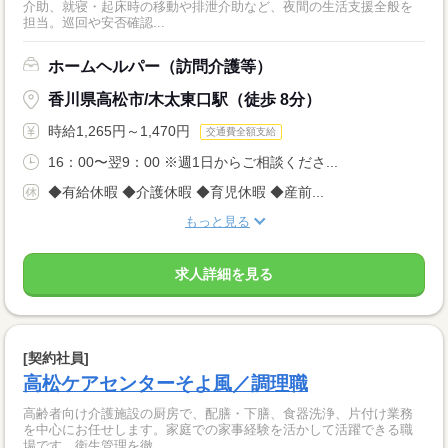
介助、就寝・起床時の移動や排泄介助など、夜間の生活支援全般を
担当。巡回や安否確認...
ホームヘルパー（訪問介護等）
香川県高松市/木太東口駅（徒歩 8分）
時給1,265円～1,470円
交通費全額支給
16：00〜翌9：00 ※週1日からご相談くださ...
◆有給休暇 ◆介護休暇 ◆育児休暇 ◆産前...
もっと見る
求人詳細を見る
[契約社員]
高松ケアセンターそよ風／調理職
高齢者向け介護施設の厨房で、配膳・下膳、食器洗浄、片付け業務
を中心にお任せします。家庭での家事経験を活かして活躍できる職
場です。衛生管理を徹...