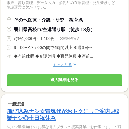
帳票・書類管理、データ入力、消耗品の在庫管理・発注業務など、
施設運営に欠かせない...
その他医療・介護・研究・教育系
香川県高松市/空港通り駅（徒歩 13分）
時給1,036円～1,100円
交通費全額支給
9：00〜17：00の間で4時間以上 ※週3日〜 ...
◆有給休暇 ◆介護休暇 ◆育児休暇 ◆産前...
もっと見る
求人詳細を見る
[一般派遣]
飛び込みナシ☆電気代がおトクに→ご案内♪残
業ナシ◎土日祝休み
法人企業様向けの お得な電力プランの提案営業のお仕事です。 ＊飛