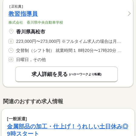
正社員
教習指導員
株式会社 香川県中央自動車学校
香川県高松市
223,000円〜273,000円 ※フルタイム求人の場合は月額（換算額）、パート求人の場合は時間額を表示しています。
交替制（シフト制） 就業時間１ 8時20分〜17時20分 就業時間２ 10時20分〜19時20分 就業時間３ 12時20分〜21時20分 就業時間に関する特記事項 繁忙時期２月、３月、８月、９月は１時間〜３時間の残業がありま <BR> す。
日曜日，その他
求人詳細を見る
(ハローワークより転載)
関連のおすすめ求人情報
[一般派遣]
金属部品の加工・仕上げ！うれしい土日休み◎
9時スタート