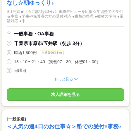
なし☆朝ゆっくり♪
9月開始★《五井駅徒歩3分♪》事務デビューを応援☆学習塾での受付
＆事務 ●学生や保護者の方の受付対応 ●書類の整理 ●教材の準備 ●電
話対応 ●来...
一般事務・OA事務
千葉県市原市/五井駅（徒歩 3分）
時給1,500円
交通費全額支給
13：10〜21：40（実働07：30、休憩01：00）...
日曜日
もっと見る
求人詳細を見る
[一般派遣]
＜人気の週4日のお仕事☆＞塾での受付×事務♪