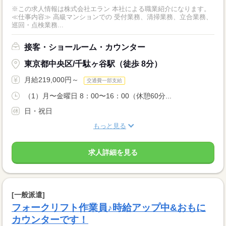
※この求人情報は株式会社エラン 本社による職業紹介になります。
≪仕事内容≫ 高級マンションでの 受付業務、清掃業務、立合業務、
巡回・点検業務...
接客・ショールーム・カウンター
東京都中央区/千駄ヶ谷駅（徒歩 8分）
月給219,000円～
交通費一部支給
（1）月〜金曜日 8：00〜16：00（休憩60分...
日・祝日
もっと見る
求人詳細を見る
[一般派遣]
フォークリフト作業員♪時給アップ中&おもに
カウンターです！