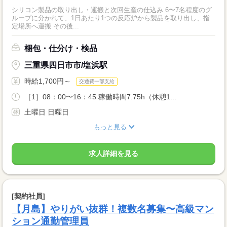
シリコン製品の取り出し・運搬と次回生産の仕込み 6〜7名程度のグ
ループに分かれて、1日あたり1つの反応炉から製品を取り出し、指
定場所へ運搬 その後...
梱包・仕分け・検品
三重県四日市市/塩浜駅
時給1,700円～
交通費一部支給
［1］08：00〜16：45 稼働時間7.75h（休憩1...
土曜日 日曜日
もっと見る
求人詳細を見る
[契約社員]
【月島】やりがい抜群！複数名募集〜高級マン
ション通勤管理員