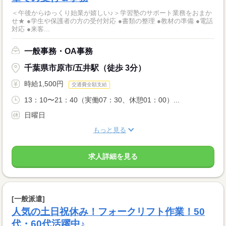
＜午後からゆっくり始業が嬉しい♪＞学習塾のサポート業務をおまか
せ★ ●学生や保護者の方の受付対応 ●書類の整理 ●教材の準備 ●電話
対応 ●来客...
一般事務・OA事務
千葉県市原市/五井駅（徒歩 3分）
時給1,500円
交通費全額支給
13：10〜21：40（実働07：30、休憩01：00）...
日曜日
もっと見る
求人詳細を見る
[一般派遣]
人気の土日祝休み！フォークリフト作業！50
代・60代活躍中♪