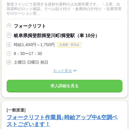
製造ラインにて使用する資材や原料の入出庫作業です。 ・入荷、出
荷原料のロット確認、ラベル貼り付け ・倉庫内の片付け ・在庫管理
やロケーション管...
フォークリフト
岐阜県揖斐郡揖斐川町/揖斐駅（車 10分）
時給1,400円～1,750円
交通費一部支給
8：30〜17：30
土曜日 日曜日 祝日
もっと見る
求人詳細を見る
[一般派遣]
フォークリフト作業員♪時給アップ中&空調ベ
ストございます！