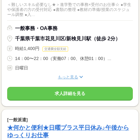
＜難しいスキル必要なし★＞進学塾での事務×受付のお仕事☆ ●学生
や保護者の方の受付対応 ●書類の整理 ●教材の準備/授業のスケジュ
ール調整 ●入...
一般事務・OA事務
千葉県千葉市花見川区/新検見川駅（徒歩 2分）
時給1,400円
交通費全額支給
14：00〜22：00（実働07：00、休憩01：00）...
日曜日
もっと見る
求人詳細を見る
[一般派遣]
★何かと便利★日曜プラス平日休み♪午後から
ゆっくりお仕事