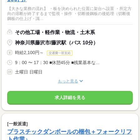
【大きな業務の流れ】 ・板を決められた位置に架台へ設置 ・所定方
向の溶断が終了するまで監視・操作 ・切断後鋼板の後処理（切断後
鋼板の仕上げ・識...
その他工場・軽作業・物流・土木系
神奈川県藤沢市/藤沢駅（バス 10分）
時給2,100円～
交通費一部支給
9：00 〜 17：30 ■休憩45分 ■残業基本な...
土曜日 日曜日
もっと見る
求人詳細を見る
[一般派遣]
プラスチックダンボールの梱包＋フォークリフ
ト作業♪