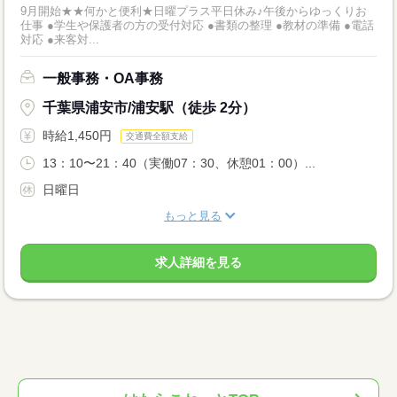
9月開始★★何かと便利★日曜プラス平日休み♪午後からゆっくりお
仕事 ●学生や保護者の方の受付対応 ●書類の整理 ●教材の準備 ●電話
対応 ●来客対...
一般事務・OA事務
千葉県浦安市/浦安駅（徒歩 2分）
時給1,450円
交通費全額支給
13：10〜21：40（実働07：30、休憩01：00）...
日曜日
もっと見る
求人詳細を見る