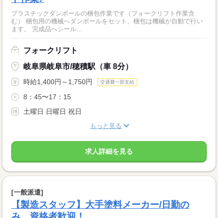
プラスチックダンボールの梱包作業です（フォークリフト作業含
む） 梱包用の機械へダンボールをセット、梱包は機械が自動で行い
ます。 完成品へシール...
フォークリフト
岐阜県岐阜市/穂積駅（車 8分）
時給1,400円～1,750円
交通費一部支給
8：45〜17：15
土曜日 日曜日 祝日
もっと見る
求人詳細を見る
[一般派遣]
【製造スタッフ】大手塗料メーカー/日勤の
み。資格者歓迎！