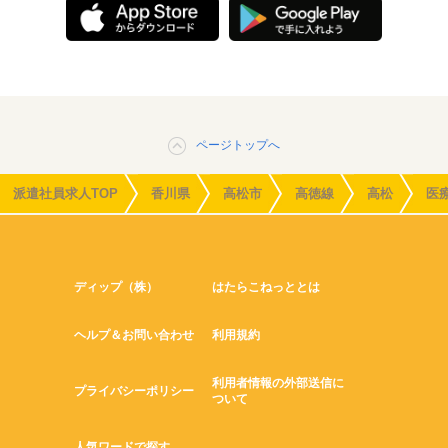
ページトップへ
派遣社員求人TOP
香川県
高松市
高徳線
高松
医
ディップ（株）
はたらこねっととは
ヘルプ＆お問い合わせ
利用規約
利用者情報の外部送信に
プライバシーポリシー
ついて
人気ワードで探す