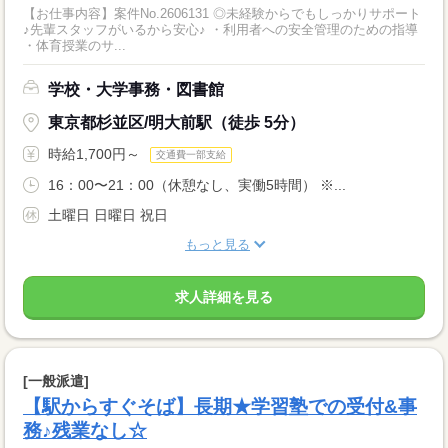
【お仕事内容】案件No.2606131 ◎未経験からでもしっかりサポート
♪先輩スタッフがいるから安心♪ ・利用者への安全管理のための指導
・体育授業のサ...
学校・大学事務・図書館
東京都杉並区/明大前駅（徒歩 5分）
時給1,700円～
交通費一部支給
16：00〜21：00（休憩なし、実働5時間） ※...
土曜日 日曜日 祝日
もっと見る
求人詳細を見る
[一般派遣]
【駅からすぐそば】長期★学習塾での受付&事
務♪残業なし☆