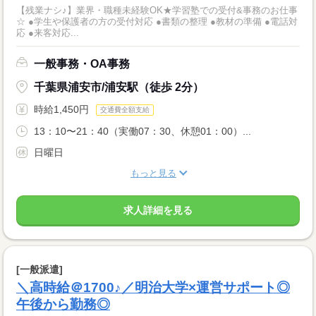
【残業ナシ♪】業界・職種未経験OK★学習塾での受付&事務のお仕事
☆ ●学生や保護者の方の受付対応 ●書類の整理 ●教材の準備 ●電話対
応 ●来客対応...
一般事務・OA事務
千葉県浦安市/浦安駅（徒歩 2分）
時給1,450円
交通費全額支給
13：10〜21：40（実働07：30、休憩01：00）...
日曜日
もっと見る
求人詳細を見る
[一般派遣]
＼高時給＠1700♪／明治大学×運営サポート◎
午後から勤務◎