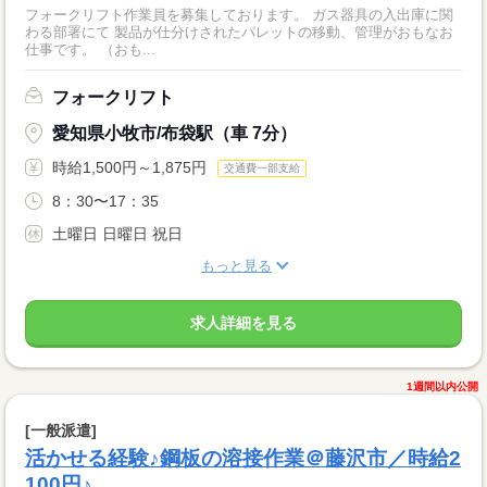
フォークリフト作業員を募集しております。 ガス器具の入出庫に関
わる部署にて 製品が仕分けされたパレットの移動、管理がおもなお
仕事です。 （おも...
フォークリフト
愛知県小牧市/布袋駅（車 7分）
時給1,500円～1,875円
交通費一部支給
8：30〜17：35
土曜日 日曜日 祝日
もっと見る
求人詳細を見る
1週間以内公開
[一般派遣]
活かせる経験♪鋼板の溶接作業＠藤沢市／時給2
100円♪