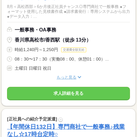
8月＜高松西部＞6か月後正社員チャンス◎専門商社で一般事務 ●フ
ォーマット使用した見積書作成 ●請求書発行：専用システムから出力
●データ入力：...
一般事務・OA事務
香川県高松市/香西駅（徒歩 13分）
時給1,240円～1,250円
交通費全額支給
08：30〜17：30（実働08：00、休憩01：00）...
土曜日 日曜日 祝日
もっと見る
求人詳細を見る
[正社員への紹介予定派遣]
?
【年間休日132日】専門商社で一般事務♪残業
なし☆17時台定時○