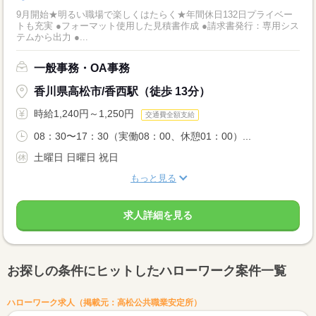
9月開始★明るい職場で楽しくはたらく★年間休日132日プライベー
トも充実 ●フォーマット使用した見積書作成 ●請求書発行：専用シス
テムから出力 ●...
一般事務・OA事務
香川県高松市/香西駅（徒歩 13分）
時給1,240円～1,250円
交通費全額支給
08：30〜17：30（実働08：00、休憩01：00）...
土曜日 日曜日 祝日
もっと見る
求人詳細を見る
お探しの条件にヒットしたハローワーク案件一覧
ハローワーク求人（掲載元：高松公共職業安定所）