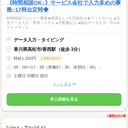
《時間相談OK♪》サービス会社で入力多めの事
務○17時台定時◆
時間相談◎コツコツ事務★残業なし×土日祝休み★アットホーム ●注
文データ入力：専用システム ●手配書記入 ●納品データ入力：Excel
フォーマット ...
データ入力・タイピング
香川県高松市/香西駅（徒歩 3分）
時給1,250円
交通費全額支給
09：00〜17：30（実働07：30、休憩01：00）...
土曜日 日曜日 祝日
もっと見る
求人詳細を見る
1週間以内公開
[パート・アルバイト]