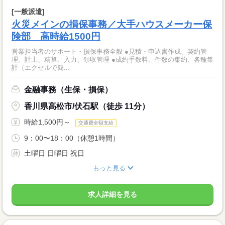
[一般派遣]
火災メインの損保事務／大手ハウスメーカー保
険部 高時給1500円
営業担当者のサポート・損保事務全般 ●見積・申込書作成、契約管
理、計上、精算、入力、領収管理 ●成約手数料、件数の集約、各種集
計（エクセルで簡...
金融事務（生保・損保）
香川県高松市/伏石駅（徒歩 11分）
時給1,500円～
交通費全額支給
9：00〜18：00（休憩1時間）
土曜日 日曜日 祝日
もっと見る
求人詳細を見る