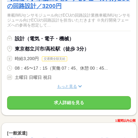
の回路設計／3200円
車載IMUセンサモジュール向けECUの回路設計業務車載IMUセンサモ
ジュール向けECUの回路設計を担当いただきます ※先行開発フェー
ズへの参画を想定して...
設計（電気・電子・機械）
東京都立川市/高松駅（徒歩 3分）
時給3,200円
交通費全額支給
08：45〜17：15（実働 07：45、休憩 00：45...
土曜日 日曜日 祝日
もっと見る
求人詳細を見る
1週間以内公開
[一般派遣]