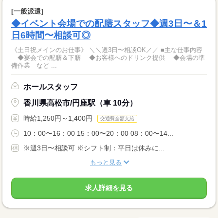
[一般派遣]
◆イベント会場での配膳スタッフ◆週3日〜＆1
日6時間〜相談可◎
《土日祝メインのお仕事》 ＼＼週3日〜相談OK／／ ■主な仕事内容
◆宴会での配膳＆下膳 ◆お客様へのドリンク提供 ◆会場の準
備作業 など ...
ホールスタッフ
香川県高松市/円座駅（車 10分）
時給1,250円～1,400円
交通費全額支給
10：00〜16：00 15：00〜20：00 08：00〜14...
※週3日〜相談可 ※シフト制：平日は休みに...
もっと見る
求人詳細を見る