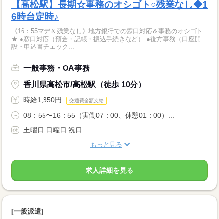
【高松駅】長期☆事務のオシゴト○残業なし◆1
6時台定時♪
《16：55マデ＆残業なし》地方銀行での窓口対応＆事務のオシゴト
★ ●窓口対応（預金・記帳・振込手続きなど） ●後方事務（口座開
設・申込書チェック...
一般事務・OA事務
香川県高松市/高松駅（徒歩 10分）
時給1,350円
交通費全額支給
08：55〜16：55（実働07：00、休憩01：00）...
土曜日 日曜日 祝日
もっと見る
求人詳細を見る
[一般派遣]