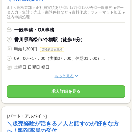
8月＜高松東部＞正社員実績あり◎9‐17時◎1300円◎一般事務 ●デー
タ入力・集計：売上・商談件数など ●資料作成：フォーマット加工 ●
社内申請処理 ...
一般事務・OA事務
香川県高松市/今橋駅（徒歩 9分）
時給1,300円
交通費全額支給
09：00〜17：00（実働07：00、休憩01：00）...
土曜日 日曜日 祝日
もっと見る
求人詳細を見る
[パート・アルバイト]
＼販売経験が活きる／人と話すのが好きな方
へ！調剤薬局の受付