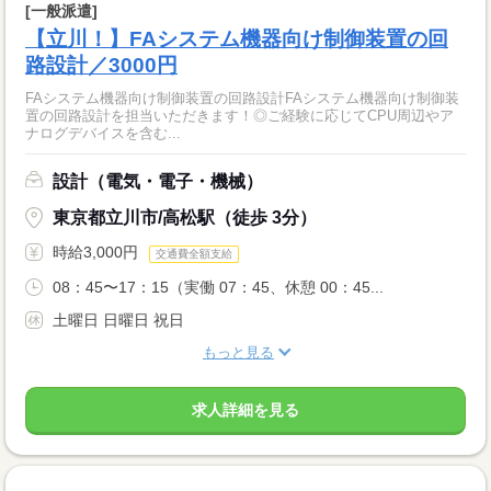
[一般派遣]
【立川！】FAシステム機器向け制御装置の回
路設計／3000円
FAシステム機器向け制御装置の回路設計FAシステム機器向け制御装
置の回路設計を担当いただきます！◎ご経験に応じてCPU周辺やア
ナログデバイスを含む...
設計（電気・電子・機械）
東京都立川市/高松駅（徒歩 3分）
時給3,000円
交通費全額支給
08：45〜17：15（実働 07：45、休憩 00：45...
土曜日 日曜日 祝日
もっと見る
求人詳細を見る