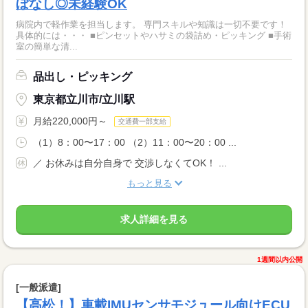
ぼなし◎未経験OK
病院内で軽作業を担当します。 専門スキルや知識は一切不要です！
具体的には・・・ ■ピンセットやハサミの袋詰め・ピッキング ■手術
室の簡単な清...
品出し・ピッキング
東京都立川市/立川駅
月給220,000円～
交通費一部支給
（1）8：00〜17：00 （2）11：00〜20：00 ...
／ お休みは自分自身で 交渉しなくてOK！ ...
もっと見る
求人詳細を見る
1週間以内公開
[一般派遣]
【高松！】車載IMUセンサモジュール向けECU