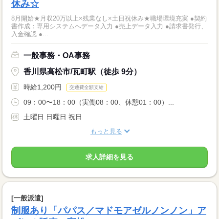
休み☆
8月開始★月収20万以上×残業なし×土日祝休み★職場環境充実 ●契約
書作成：専用システムへデータ入力 ●売上データ入力 ●請求書発行、
入金確認 ●...
一般事務・OA事務
香川県高松市/瓦町駅（徒歩 9分）
時給1,200円
交通費全額支給
09：00〜18：00（実働08：00、休憩01：00）...
土曜日 日曜日 祝日
もっと見る
求人詳細を見る
[一般派遣]
制服あり「パパス／マドモアゼルノンノン」ア