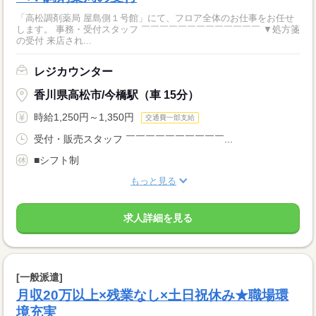
「高松調剤薬局 屋島側１号館」にて、フロア全体のお仕事をお任せ
します。 事務・受付スタッフ ￣￣￣￣￣￣￣￣￣￣￣￣￣ ▼処方箋
の受付 来店され...
レジカウンター
香川県高松市/今橋駅（車 15分）
時給1,250円～1,350円
交通費一部支給
受付・販売スタッフ ￣￣￣￣￣￣￣￣￣￣...
■シフト制
もっと見る
求人詳細を見る
[一般派遣]
月収20万以上×残業なし×土日祝休み★職場環
境充実