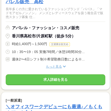
パレル販売 高松
長年多くの方に愛されているファッションブランド「パパス」「マ
ドモアゼルノンノン」 メンズとレディースウェアを扱う複合店で販
売スタッフ募集 仕...
アパレル・ファッション・コスメ販売
香川県高松市/片原町駅（徒歩 5分）
時給1,400円～1,500円
交通費全額支給
10：35〜19：05 実働7時間／休憩1時間30分...
週休2〜4日シフト制※希望勤務日数による※...
もっと見る
求人詳細を見る
[一般派遣]
＼オフィスワークデビューにも最適♪／もくも