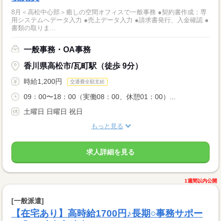
8月＜高松中心部＞癒しの空間オフィスで一般事務 ●契約書作成：専
用システムへデータ入力 ●売上データ入力 ●請求書発行、入金確認 ●
書類の取りま...
一般事務・OA事務
香川県高松市/瓦町駅（徒歩 9分）
時給1,200円
交通費全額支給
09：00〜18：00（実働08：00、休憩01：00）...
土曜日 日曜日 祝日
もっと見る
求人詳細を見る
1週間以内公開
[一般派遣]
【在宅あり】高時給1700円♪長期○事務サポー