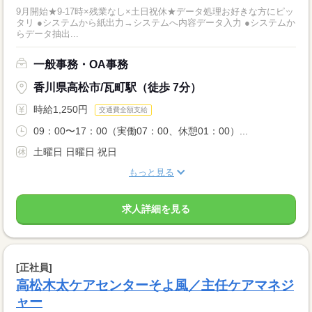
9月開始★9‐17時×残業なし×土日祝休★データ処理お好きな方にピッ
タリ ●システムから紙出力→システムへ内容データ入力 ●システムか
らデータ抽出...
一般事務・OA事務
香川県高松市/瓦町駅（徒歩 7分）
時給1,250円
交通費全額支給
09：00〜17：00（実働07：00、休憩01：00）...
土曜日 日曜日 祝日
もっと見る
求人詳細を見る
[正社員]
高松木太ケアセンターそよ風／主任ケアマネジ
ャー