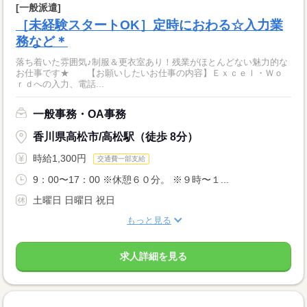
[一般派遣]
［未経験スタートOK］定時におわる☆入力業
務など＊
落ち着いた雰囲気♪制服＆更衣室あり！残業がほとんどない魅力的な
お仕事です★ 【お願いしたいお仕事の内容】Ｅｘｃｅｌ・Ｗｏ
ｒｄへの入力、電話...
一般事務・OA事務
香川県高松市/高松駅（徒歩 8分）
時給1,300円
交通費一部支給
9：00〜17：00 ※休憩６０分。 ※９時〜１...
土曜日 日曜日 祝日
もっと見る
求人詳細を見る