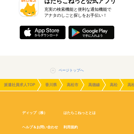
はたらこねっと公式アプリ
充実の検索機能と便利な通知機能で
アナタのしごと探しをお手伝い！
ページトップへ
派遣社員求人TOP
香川県
高松市
高徳線
高松
高
ディップ（株）
はたらこねっととは
ヘルプ＆お問い合わせ
利用規約