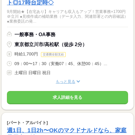
ト◎17時台定時◇
9月開始★【在宅あり】キャリアも収入もアップ！営業事務×1700円
＠立川 ●見積作成の補助業務（データ入力、関連部署との内容確認）
●業務委託の発...
一般事務・OA事務
東京都立川市/高松駅（徒歩 2分）
時給1,700円
交通費全額支給
09：00〜17：30（実働07：45、休憩00：45）...
土曜日 日曜日 祝日
もっと見る
求人詳細を見る
[パート・アルバイト]
週1日、1日2h〜OKのマクドナルドなら、家庭