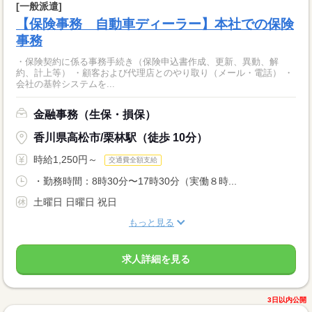
[一般派遣]
【保険事務 自動車ディーラー】本社での保険
事務
・保険契約に係る事務手続き（保険申込書作成、更新、異動、解
約、計上等） ・顧客および代理店とのやり取り（メール・電話） ・
会社の基幹システムを...
金融事務（生保・損保）
香川県高松市/栗林駅（徒歩 10分）
時給1,250円～
交通費全額支給
・勤務時間：8時30分〜17時30分（実働８時...
土曜日 日曜日 祝日
もっと見る
求人詳細を見る
3日以内公開