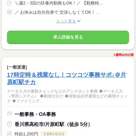
＼週2・3回の扶養内勤務もOK！／ 【勤務時...
／ お休みは自分自身で 交渉しなくてOK！ ...
もっと見る
求人詳細を見る
1週間以内公開
[一般派遣]
17時定時＆残業なし！コツコツ事務サポ♪＠片
原町駅チカ
データ入力や書類チェックなどのアシスタント事務 ◆データ入力
（専用システム） ◆郵便仕分け ◆保険金請求書類などの書類チェッ
ク ◆ファイリング...
一般事務・OA事務
香川県高松市/片原町駅（徒歩 5分）
時給1,200円
交通費全額支給