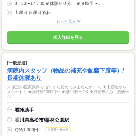
8：30〜17：30 ※休憩６０分。 ※８時半〜...
土曜日 日曜日 祝日
もっと見る
求人詳細を見る
[一般派遣]
病院内スタッフ（物品の補充や配膳下膳等）/
長期休暇あり
／ 安定の医療業界で ゼロから始めてみませんか？ ＼ ★未経験から
スタート！ ★高時給1300円〜 ★週2.3日〜OK ★日勤帯のみ・残業ナ
シ ------------...
看護助手
香川県高松市/栗林公園駅
時給1,300円～
交通費一部支給