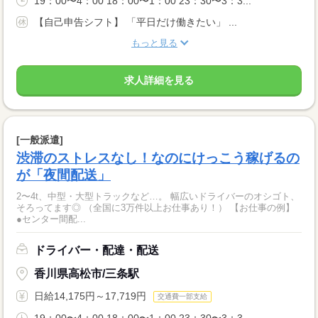
19：00〜4：00 18：00〜1：00 23：30〜3：3...
【自己申告シフト】 「平日だけ働きたい」 ...
もっと見る
求人詳細を見る
[一般派遣]
渋滞のストレスなし！なのにけっこう稼げるの
が「夜間配送」
2〜4t、中型・大型トラックなど…。 幅広いドライバーのオシゴト、
そろってます◎ （全国に3万件以上お仕事あり！） 【お仕事の例】
●センター間配...
ドライバー・配達・配送
香川県高松市/三条駅
日給14,175円～17,719円
交通費一部支給