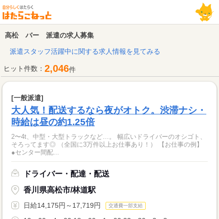
高松 バー 派遣の求人募集
派遣スタッフ活躍中に関する求人情報を見てみる
2,046
ヒット件数：
件
[一般派遣]
大人気！配送するなら夜がオトク。渋滞ナシ・
時給は昼の約1.25倍
2〜4t、中型・大型トラックなど…。 幅広いドライバーのオシゴト、
そろってます◎ （全国に3万件以上お仕事あり！） 【お仕事の例】
●センター間配...
ドライバー・配達・配送
香川県高松市/林道駅
日給14,175円～17,719円
交通費一部支給