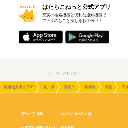
はたらこねっと公式アプリ
充実の検索機能と便利な通知機能で
アナタのしごと探しをお手伝い！
ページトップへ
派遣社員求人TOP
香川県
高松市
高徳線
高松
工
ディップ（株）
はたらこねっととは
ヘルプ＆お問い合わせ
利用規約