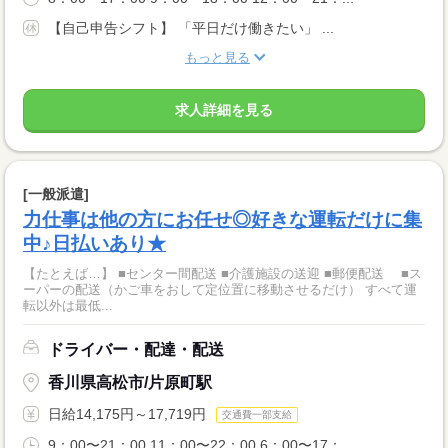
【自己申告シフト】 「平日だけ働きたい」 ...
もっと見る
求人詳細を見る
[一般派遣]
力仕事は他の方にお任せ◎好きな運転だけに集
中♪日払いあり★
【たとえば…】 ■センター間配送 ■介護施設の送迎 ■郵便配送 ■ス
ーパーの配送（かご車をおして定位置に移動させるだけ） すべて運
転以外は最低...
ドライバー・配達・配送
香川県高松市/片原町駅
日給14,175円～17,719円
交通費一部支給
9：00〜21：00 11：00〜22：00 6：00〜17：...