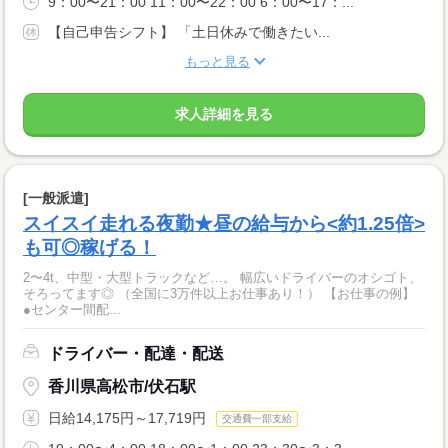
9：00〜21：00 11：00〜22：00 6：00〜17：...
【自己申告シフト】 「土日休みで働きたい...
もっと見る
求人詳細を見る
[一般派遣]
スイスイ走れる夜勤★昼の給与から<約1.25倍>
も可◎稼げる！
2〜4t、中型・大型トラックなど…。 幅広いドライバーのオシゴト、
そろってます◎ （全国に3万件以上お仕事あり！） 【お仕事の例】
●センター間配...
ドライバー・配達・配送
香川県高松市/伏石駅
日給14,175円～17,719円
交通費一部支給