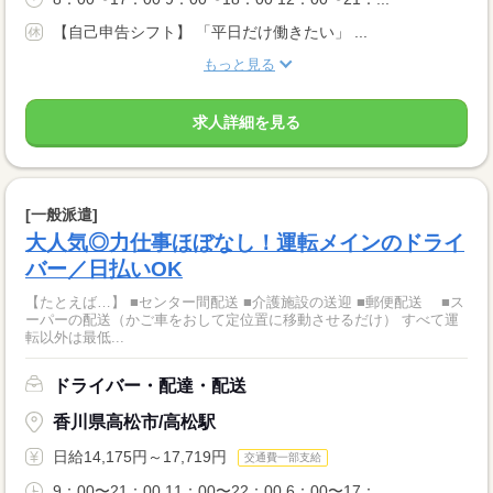
【自己申告シフト】 「平日だけ働きたい」 ...
もっと見る
求人詳細を見る
[一般派遣]
大人気◎力仕事ほぼなし！運転メインのドライ
バー／日払いOK
【たとえば…】 ■センター間配送 ■介護施設の送迎 ■郵便配送 ■ス
ーパーの配送（かご車をおして定位置に移動させるだけ） すべて運
転以外は最低...
ドライバー・配達・配送
香川県高松市/高松駅
日給14,175円～17,719円
交通費一部支給
9：00〜21：00 11：00〜22：00 6：00〜17：...