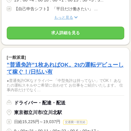
19：00〜4：00 18：00〜1：00 23：30〜3：3...
【自己申告シフト】 「平日だけ働きたい」 ...
もっと見る
求人詳細を見る
[一般派遣]
”普通免許”1枚あればOK。2tの運転デビューし
て稼ぐ！/日払い有
●普通免許OKなドライバー 「中型免許は持ってない」でOK！ あな
たの運転スキルやご希望に合わせて お仕事をご紹介いたします。 仕
事内容だけでなく...
ドライバー・配達・配送
東京都立川市/立川北駅
日給15,225円～19,037円
交通費一部支給
9：00〜21：00 11：00〜22：00 6：00〜17：...