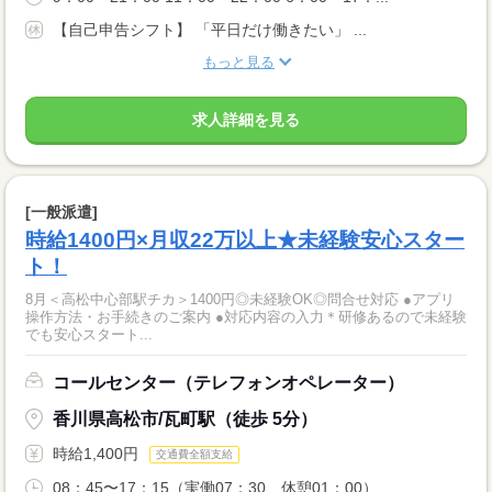
【自己申告シフト】 「平日だけ働きたい」 ...
もっと見る
求人詳細を見る
[一般派遣]
時給1400円×月収22万以上★未経験安心スター
ト！
8月＜高松中心部駅チカ＞1400円◎未経験OK◎問合せ対応 ●アプリ
操作方法・お手続きのご案内 ●対応内容の入力＊研修あるので未経験
でも安心スタート...
コールセンター（テレフォンオペレーター）
香川県高松市/瓦町駅（徒歩 5分）
時給1,400円
交通費全額支給
08：45〜17：15（実働07：30、休憩01：00）...