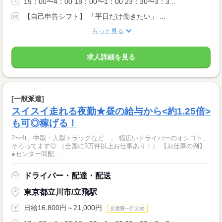
19：00〜4：00 18：00〜1：00 23：30〜3：3...
【自己申告シフト】 「平日だけ働きたい」 ...
もっと見る
求人詳細を見る
[一般派遣]
スイスイ走れる夜勤★昼の給与から<約1.25倍>
も可◎稼げる！
2〜4t、中型・大型トラックなど…。 幅広いドライバーのオシゴト、
そろってます◎ （全国に3万件以上お仕事あり！） 【お仕事の例】
●センター間配...
ドライバー・配達・配送
東京都立川市/立飛駅
日給16,800円～21,000円
交通費一部支給