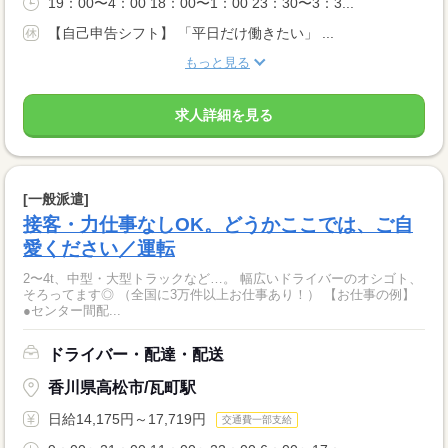
19：00〜4：00 18：00〜1：00 23：30〜3：3...
【自己申告シフト】 「平日だけ働きたい」 ...
もっと見る
求人詳細を見る
[一般派遣]
接客・力仕事なしOK。どうかここでは、ご自
愛ください／運転
2〜4t、中型・大型トラックなど…。 幅広いドライバーのオシゴト、
そろってます◎ （全国に3万件以上お仕事あり！） 【お仕事の例】
●センター間配...
ドライバー・配達・配送
香川県高松市/瓦町駅
日給14,175円～17,719円
交通費一部支給