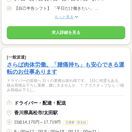
【自己申告シフト】 「平日だけ働きたい」 ...
もっと見る
求人詳細を見る
[一般派遣]
さらば肉体労働。「腰痛持ち」も安心できる運
転のお仕事あります
ドライバーの皆様へ 日々の業務お疲れ様です。 1日に何度もある、
積み荷積み下ろし業務…腰にきませんか…？ アズスタッフなら ◇積
み荷積み下ろし...
ドライバー・配達・配送
香川県高松市/太田駅
日給14,175円～17,719円
交通費一部支給
8：00〜17：00 9：00〜18：00 12：00〜21：...