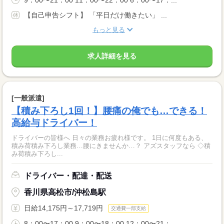
【自己申告シフト】 「平日だけ働きたい」 ...
もっと見る
求人詳細を見る
[一般派遣]
【積み下ろし1回！】腰痛の俺でも…できる！
高給与ドライバー！
ドライバーの皆様へ 日々の業務お疲れ様です。 1日に何度もある、
積み荷積み下ろし業務…腰にきませんか…？ アズスタッフなら ◇積
み荷積み下ろし...
ドライバー・配達・配送
香川県高松市/沖松島駅
日給14,175円～17,719円
交通費一部支給
8：00〜17：00 9：00〜18：00 12：00〜21：...