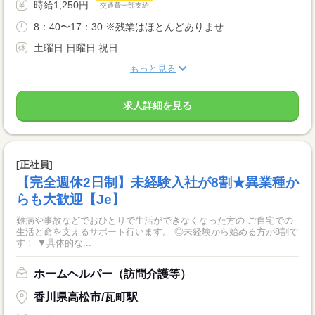
時給1,250円
交通費一部支給
8：40〜17：30 ※残業はほとんどありませ...
土曜日 日曜日 祝日
もっと見る
求人詳細を見る
[正社員]
【完全週休2日制】未経験入社が8割★異業種か
らも大歓迎【Je】
難病や事故などでおひとりで生活ができなくなった方の ご自宅での
生活と命を支えるサポート行います。 ◎未経験から始める方が8割で
す！ ▼具体的な...
ホームヘルパー（訪問介護等）
香川県高松市/瓦町駅